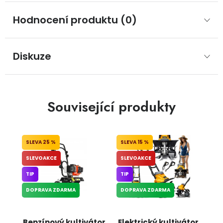
Hodnocení produktu (0)
Diskuze
Související produkty
25 %
15 %
SLEVOAKCE
SLEVOAKCE
TIP
TIP
DOPRAVA ZDARMA
DOPRAVA ZDARMA
Benzínový kultivátor
Elektrický kultivátor