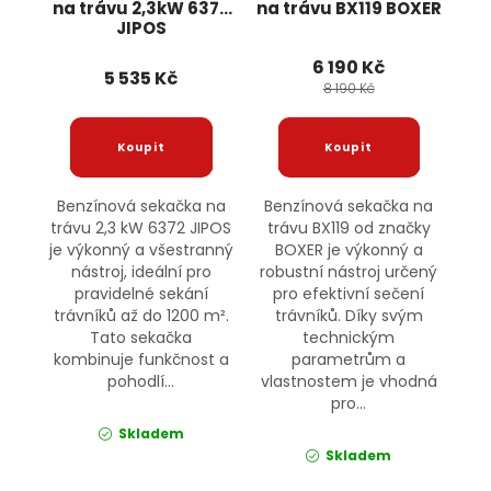
na trávu 2,3kW 6372
na trávu BX119 BOXER
JIPOS
6 190 Kč
5 535 Kč
8 190 Kč
Benzínová sekačka na
Benzínová sekačka na
trávu 2,3 kW 6372 JIPOS
trávu BX119 od značky
je výkonný a všestranný
BOXER je výkonný a
nástroj, ideální pro
robustní nástroj určený
pravidelné sekání
pro efektivní sečení
trávníků až do 1200 m².
trávníků. Díky svým
Tato sekačka
technickým
kombinuje funkčnost a
parametrům a
pohodlí...
vlastnostem je vhodná
pro...
Skladem
Skladem