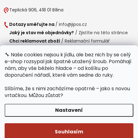
Teplická 906, 418 01 Bílina
Dotazy směřujte na
/
info@jipos.cz
Jaký je stav mé objednávky?
/
Zjistíte na této stránce
Chci reklamovat zboží
/
Reklamační formulář
Chci vrátit zboží do 14 dní
/
Formulář pro vrácení zboží
🔧 Naše cookies nejsou k jídlu, ale bez nich by se celý
e-shop rozsypal jak špatně utažený šroub. Pomáhají
Provozní doba
nám, aby vše běželo hladce – od košíku po
Po-Čt /
8:00 - 15:00
doporučení nářadí, které vám sedne do ruky.
Pá /
7:30 - 14:30
Slíbíme, že s nimi zacházíme opatrně – jako s novou
Polední přestávka /
11:00 - 11:30
vrtačkou. Můžou zůstat?
Nastavení
Copyright 2026
Jipos.cz
. Všechna práva vyhrazena.
Upravit nastavení
cookies
Souhlasím
Běží na Shoptet Premium
/
Webdesign mi-ma.cz
/