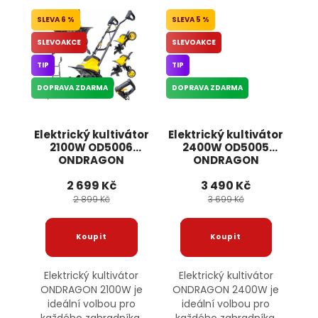
6 %
5 %
SLEVOAKCE
SLEVOAKCE
TIP
TIP
DOPRAVA ZDARMA
DOPRAVA ZDARMA
Elektrický kultivátor
Elektrický kultivátor
2100W OD5006
2400W OD5005
ONDRAGON
ONDRAGON
2 699 Kč
3 490 Kč
2 899 Kč
3 699 Kč
Elektrický kultivátor
Elektrický kultivátor
ONDRAGON 2100W je
ONDRAGON 2400W je
ideální volbou pro
ideální volbou pro
každého zahradníka,
každého zahradníka,