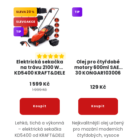
20 %
TIP
SLEVOAKCE
TIP
Elektrická sekačka
Olej pro čtyřdobé
na trávu 2100 W
motory 600ml SAE-
KD5400 KRAFT&DELE
30 KONGAR103006
AXENOL
1 599 Kč
129 Kč
1 999 Kč
Lehká, tichá a výkonná
Nejkvalitnější olej určený
– elektrická sekačka
pro mazání moderních
KD5400 od KRAFT&DELE
čtyřdobých, vysoce