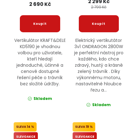
2 299 Kč
2 690 Kč
2 799 Kč
Vertikulátor KRAFT&DELE
Elektrický vertikutátor
KD5190 je vhodnou
3v1 ONDRAGON 2800W
volbou pro uživatele,
je perfektní nástroj pro
kteří hledají
každého, kdo chce
jednoduché, účinné a
zdravý, hustý a krásně
cenově dostupné
zelený trávník . Díky
řešení péče o trávník
výkonnému motoru,
bez složité údržby.
nastavitelné hloubce
řezu a...
Skladem
Skladem
14 %
19 %
SLEVOAKCE
SLEVOAKCE