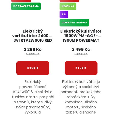
DOPRAVA ZDARMA
NOVINKA
TIP
DOPRAVA ZDARMA
Elektrický
Elektrický kultivátor
vertikutátor 2400 W
1900W PM-GGE-
3v1 RTAEW0016 RED
1900M POWERMAT
TECHNIC
2 299 Kč
2 499 Kč
2 699 Kč
3 090 Kč
Elektrický
Elektrický kultivátor je
provzdušňovač
výkonný a spolehlivý
RTAEW0016 je solidní a
pomocník pro každého
funkční nástroj pro péči
zahrádkáře. Díky
o trávník, který si díky
kombinaci silného
svým parametrům,
motoru, širokého
výkonu a
záběru a snadné