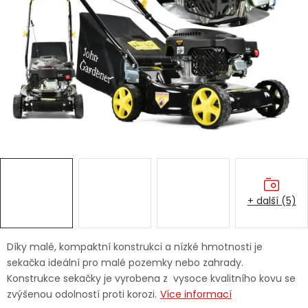
Dětská hřiště
Autodoplňky
Vánoce
Ochranné pomůcky
Fotovoltaika
+ další (5)
Výprodej
Značky
Díky malé, kompaktní konstrukci a nízké hmotnosti je
sekačka ideální pro malé pozemky nebo zahrady.
Konstrukce sekačky je vyrobena z vysoce kvalitního kovu se
zvýšenou odolností proti korozi.
Více informací