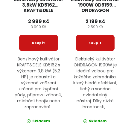
3,8kW KD5162
1900W OD9159
KRAFT&DELE
ONDRAGON
2 999 Kč
2 199 Kč
3 999 Kč
2 599 Kč
Benzínový kultivátor
Elektrický kultivátor
KRAFT&DELE KD5162 s
ONDRAGON 1900W je
výkonem 3,8 kW (5,2
ideální volbou pro
HP) je robustní a
každého zahradníka,
výkonné zařízení
který hledá efektivní,
určené pro kypření
tichý a snadno
půdy, přípravu záhonů,
ovladatelný
míchání hnojiv nebo
nástroj. Díky nízké
zapracování...
hmotnosti,...
Skladem
Skladem