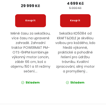
4 699 Kč
29 999 Kč
5 990 Kč
Méně času za sekačkou,
Sekačka KD5084 od
více času na upravené
KRAFT&DELE je skvělou
zahradě. Zahradní
volbou pro každého, kdo
traktor POWERMAT PM-
hledá výkonné,
OTS-6HPM kombinuje
praktické a pohodlné
výkonný motor Loncin,
řešení pro údržbu
záběr 66 cm, koš o
trávníku. Kvalitní
objemu 150 l a tři režimy
zpracování, silný motor
sečení....
a promyšlený...
Skladem
Skladem