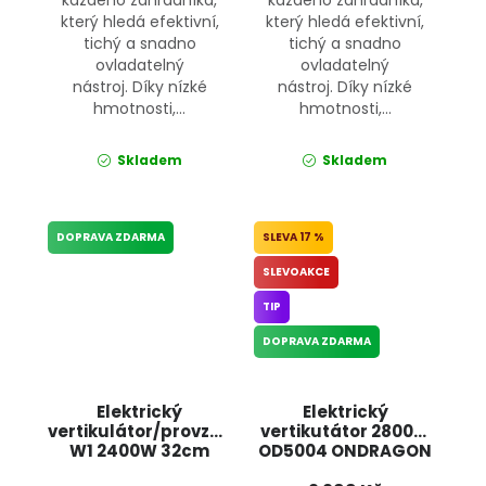
který hledá efektivní,
který hledá efektivní,
tichý a snadno
tichý a snadno
ovladatelný
ovladatelný
nástroj. Díky nízké
nástroj. Díky nízké
hmotnosti,...
hmotnosti,...
Skladem
Skladem
DOPRAVA ZDARMA
17 %
SLEVOAKCE
TIP
DOPRAVA ZDARMA
Elektrický
Elektrický
vertikulátor/provzdušňovač
vertikutátor 2800W
W1 2400W 32cm
OD5004 ONDRAGON
KD5190 Kraft&Dele