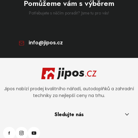
Pomůžeme vám s výběrem
Potřebujete s něčím poradit? Jsme tu pro vás!
info
@
jipos.cz
Zápatí
Jipos nabízí prodej kvalitního nářadí, autodoplňků a zahradní
techniky za nejlepší ceny na trhu.
Sledujte nás