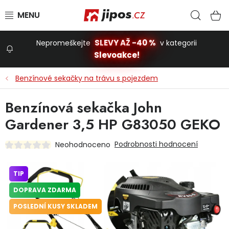
Přejít na obsah
Hled
N
SLEVY AŽ -40 %
Nepromeškejte
v kategorii
Slevoakce!
Slevoakce
Benzínové sekačky na trávu s pojezdem
Zahrada
Benzínová sekačka John
Gardener 3,5 HP G83050 GEKO
Stavba a dům
Podrobnosti hodnocení
Neohodnoceno
Dílna
TIP
DOPRAVA ZDARMA
Domácnost
POSLEDNÍ KUSY SKLADEM