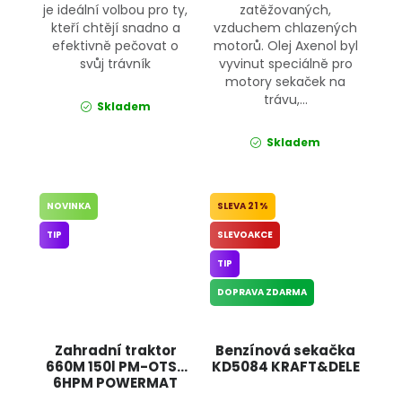
je ideální volbou pro ty,
zatěžovaných,
kteří chtějí snadno a
vzduchem chlazených
efektivně pečovat o
motorů. Olej Axenol byl
svůj trávník
vyvinut speciálně pro
motory sekaček na
trávu,...
Skladem
Skladem
NOVINKA
21 %
TIP
SLEVOAKCE
TIP
DOPRAVA ZDARMA
Zahradní traktor
Benzínová sekačka
660M 150l PM-OTS-
KD5084 KRAFT&DELE
6HPM POWERMAT