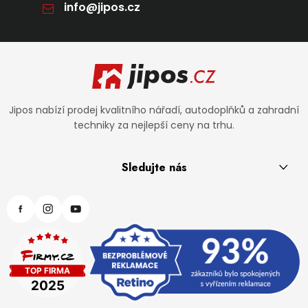
info
@
jipos.cz
Zápatí
Jipos nabízí prodej kvalitního nářadí, autodoplňků a zahradní
techniky za nejlepší ceny na trhu.
Sledujte nás