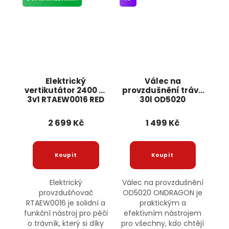
Elektrický
Válec na
vertikutátor 2400 W
provzdušnění trávy
3v1 RTAEW0016 RED
30l OD5020
TECHNIC
ONDRAGON
2 699 Kč
1 499 Kč
Elektrický
Válec na provzdušnění
provzdušňovač
OD5020 ONDRAGON je
RTAEW0016 je solidní a
praktickým a
funkční nástroj pro péči
efektivním nástrojem
o trávník, který si díky
pro všechny, kdo chtějí