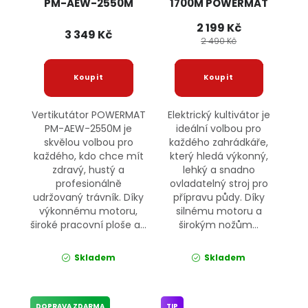
PM-AEW-2550M
1700M POWERMAT
POWERMAT
2 199 Kč
3 349 Kč
2 490 Kč
Vertikutátor POWERMAT
Elektrický kultivátor je
PM-AEW-2550M je
ideální volbou pro
skvělou volbou pro
každého zahrádkáře,
každého, kdo chce mít
který hledá výkonný,
zdravý, hustý a
lehký a snadno
profesionálně
ovladatelný stroj pro
udržovaný trávník. Díky
přípravu půdy. Díky
výkonnému motoru,
silnému motoru a
široké pracovní ploše a...
širokým nožům...
Skladem
Skladem
DOPRAVA ZDARMA
TIP