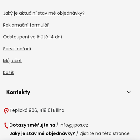
Jaký je aktuální stav mé objednávky?
Reklamační formulář
Odstoupení ve lhůtě 14 dní
Servis nářadí
Můj účet
Košík
Kontakty
Teplická 906, 418 01 Bílina
Dotazy směřujte na
/
info@jipos.cz
Jaký je stav mé objednávky?
/
Zjistíte na této stránce