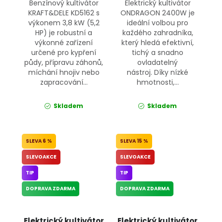
Benzínový kultivátor
Elektrický kultivátor
KRAFT&DELE KD5162 s
ONDRAGON 2400W je
výkonem 3,8 kW (5,2
ideální volbou pro
HP) je robustní a
každého zahradníka,
výkonné zařízení
který hledá efektivní,
určené pro kypření
tichý a snadno
půdy, přípravu záhonů,
ovladatelný
míchání hnojiv nebo
nástroj. Díky nízké
zapracování...
hmotnosti,...
Skladem
Skladem
6 %
15 %
SLEVOAKCE
SLEVOAKCE
TIP
TIP
DOPRAVA ZDARMA
DOPRAVA ZDARMA
Elektrický kultivátor
Elektrický kultivátor