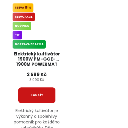
15 %
SLEVOAKCE
NOVINKA
TIP
DOPRAVA ZDARMA
Elektrický kultivátor
1900W PM-GGE-
1900M POWERMAT
2 599 Kč
3 090 Kč
Elektrický kultivátor je
výkonný a spolehlivý
pomocník pro každého
zahrádkáře. Díky