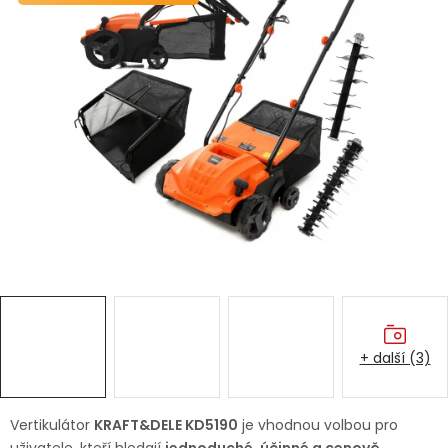
Dětská hřiště
Autodoplňky
Vánoce
Ochranné pomůcky
Fotovoltaika
Výprodej
Značky
+ další (3)
Vertikulátor
KRAFT&DELE KD5190
je vhodnou volbou pro