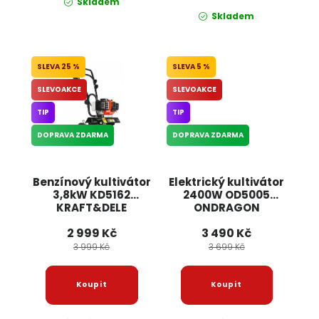
Skladem
Skladem
25 %
5 %
SLEVOAKCE
SLEVOAKCE
TIP
TIP
DOPRAVA ZDARMA
DOPRAVA ZDARMA
Benzínový kultivátor
Elektrický kultivátor
3,8kW KD5162
2400W OD5005
KRAFT&DELE
ONDRAGON
2 999 Kč
3 490 Kč
3 999 Kč
3 699 Kč