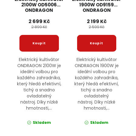
2100W OD5006
1900W OD9159
ONDRAGON
ONDRAGON
2 699 Kč
2 199 Kč
2 899 Kč
2 599 Kč
Elektrický kultivátor
Elektrický kultivátor
ONDRAGON 2100W je
ONDRAGON 1900W je
ideální volbou pro
ideální volbou pro
každého zahradníka,
každého zahradníka,
který hledá efektivní,
který hledá efektivní,
tichý a snadno
tichý a snadno
ovladatelný
ovladatelný
nástroj. Díky nízké
nástroj. Díky nízké
hmotnosti,...
hmotnosti,...
Skladem
Skladem