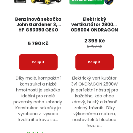
Benzínová sekačka
Elektrický
John Gardener 3,5
vertikutátor 2800W
HP G83050 GEKO
OD5004 ONDRAGON
2 399 Kč
5 790 Kč
2 799 Kč
Díky malé, kompaktní
Elektrický vertikutátor
konstrukci a nízké
3v1 ONDRAGON 2800W
hmotnosti je sekačka
je perfektní nástroj pro
ideální pro malé
každého, kdo chce
pozemky nebo zahrady.
zdravý, hustý a krásně
Konstrukce sekačky je
zelený trávník . Díky
vyrobena z vysoce
výkonnému motoru,
kvalitního kovu se...
nastavitelné hloubce
řezu a...