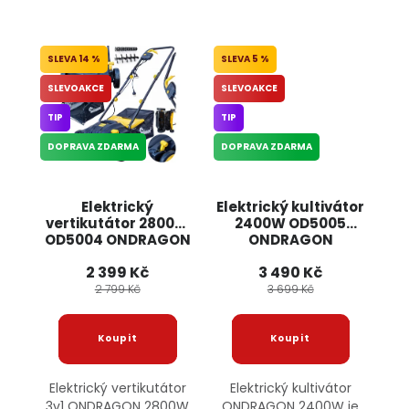
14 %
5 %
SLEVOAKCE
SLEVOAKCE
TIP
TIP
DOPRAVA ZDARMA
DOPRAVA ZDARMA
Elektrický
Elektrický kultivátor
vertikutátor 2800W
2400W OD5005
OD5004 ONDRAGON
ONDRAGON
2 399 Kč
3 490 Kč
2 799 Kč
3 699 Kč
Elektrický vertikutátor
Elektrický kultivátor
3v1 ONDRAGON 2800W
ONDRAGON 2400W je