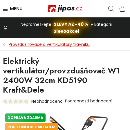
Přejít na obsah
Hled
N
SLEVY AŽ -40 %
Nepromeškejte
v kategorii
Slevoakce!
Slevoakce
Provzdušňovače a vertikulátory trávníku
Zahrada
Elektrický
vertikulátor/provzdušňovač W1
Stavba a dům
2400W 32cm KD5190
Kraft&Dele
Dílna
Podrobnosti hodnocení
Neohodnoceno
Domácnost
DOPRAVA ZDARMA
POSLEDNÍ KUSY SKLADEM