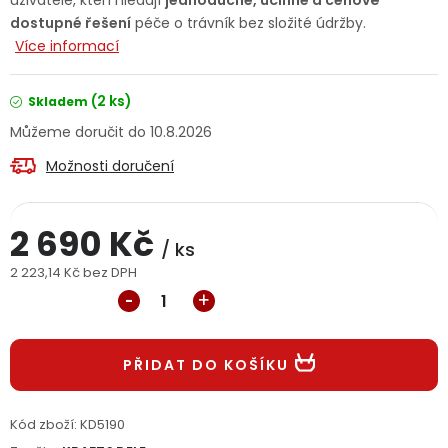
uživatele, kteří hledají
jednoduché, účinné a cenově
dostupné řešení
péče o trávník bez složité údržby.
Jaký je aktuální stav mé objednávky?
Více informací
Velkoobchodní spolupráce (B2B)
Prodejna nářadí
(2 ks)
Skladem
Servis nářadí
Hodnocení obchodu
10.8.2026
Možnosti doručení
Doprava a platba
Váš zákaznický účet
Kontakt
2 690 Kč
PODPORA
/ ks
2 223,14 Kč bez DPH
Měrná cena:
Reklamační formulář
Odstoupení ve lhůtě 14 dní
Obchodní podmínky
Reklamační řád
PŘIDAT DO KOŠÍKU
Podmínky ochrany osobních údajů
Kód zboží:
KD5190