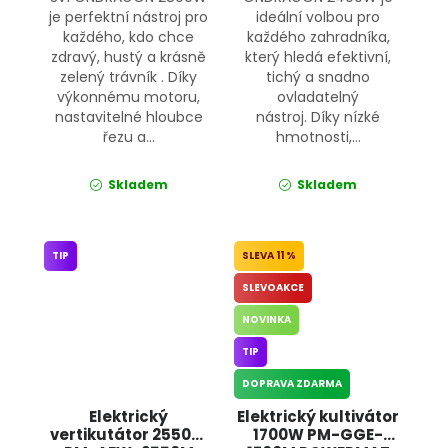
je perfektní nástroj pro
ideální volbou pro
každého, kdo chce
každého zahradníka,
zdravý, hustý a krásně
který hledá efektivní,
zelený trávník . Díky
tichý a snadno
výkonnému motoru,
ovladatelný
nastavitelné hloubce
nástroj. Díky nízké
řezu a...
hmotnosti,...
Skladem
Skladem
TIP
11 %
SLEVOAKCE
NOVINKA
TIP
DOPRAVA ZDARMA
Elektrický
Elektrický kultivátor
vertikutátor 2550W
1700W PM-GGE-