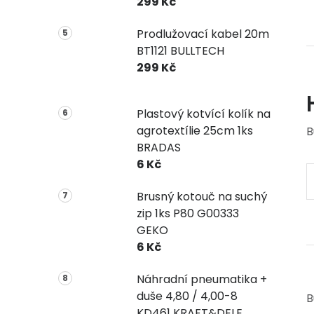
299 Kč
Prodlužovací kabel 20m
BT1121 BULLTECH
299 Kč
Plastový kotvící kolík na
agrotextílie 25cm 1ks
B
BRADAS
6 Kč
Brusný kotouč na suchý
zip 1ks P80 G00333
GEKO
6 Kč
Náhradní pneumatika +
duše 4,80 / 4,00-8
B
KD461 KRAFT&DELE