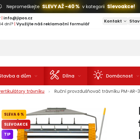
SLEVY AŽ -40 %
Slevoakce!
Nepromeškejte
v kategorii
?
|
info@jipos.cz
Kontakt
Stav
14 dní?
|
Využijte náš reklamační formulář
Stavba a dům
Dílna
Domácnost
rtikulátory trávníku
Ruční provzdušňovač trávníku PM-AR
6 %
SLEVOAKCE
TIP