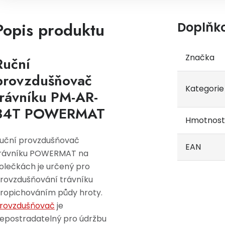
Popis produktu
Doplňk
Značka
Ruční
provzdušňovač
Kategorie
trávníku
PM-AR-
34T POWERMAT
Hmotnost
uční provzdušňovač
EAN
rávníku POWERMAT na
olečkách je určený pro
rovzdušňování trávníku
ropichováním půdy hroty.
rovzdušňovač
je
epostradatelný pro údržbu