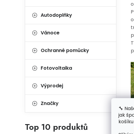
o
P
Autodoplňky
o
t
Vánoce
p
T
Ochranné pomůcky
p
Fotovoltaika
Výprodej
Značky
🔧 Naš
jak šp
P
košíku
Top 10 produktů
p