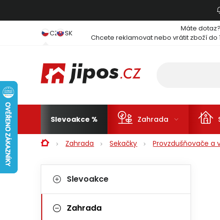
Přejít na obsah
Máte dotaz
CZ
SK
Chcete reklamovat nebo vrátit zboží do 
Slevoakce
Zahrada
Domů
Zahrada
Sekačky
Provzdušňovače a ve
Postranní panel
Kategorie
Přeskočit kategorie
Slevoakce
Zahrada