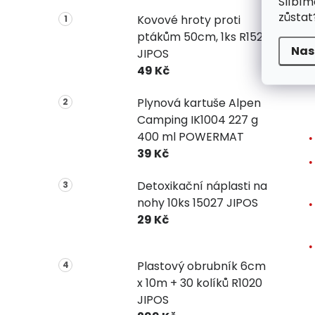
Slíbím
zůstat
Kovové hroty proti
ptákům 50cm, 1ks R1523
Nas
JIPOS
49 Kč
Plynová kartuše Alpen
Camping IK1004 227 g
400 ml POWERMAT
39 Kč
Detoxikační náplasti na
nohy 10ks 15027 JIPOS
29 Kč
Plastový obrubník 6cm
x 10m + 30 kolíků R1020
JIPOS