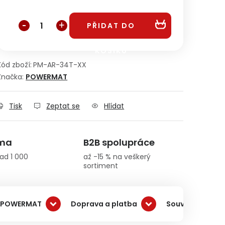
Měrná cena:
PŘIDAT DO
KOŠÍKU
Kód zboží:
PM-AR-34T-XX
Značka:
POWERMAT
Tisk
Zeptat se
Hlídat
rma
B2B spolupráce
ad 1 000
až -15 % na veškerý
sortiment
 POWERMAT
Doprava a platba
Související pro