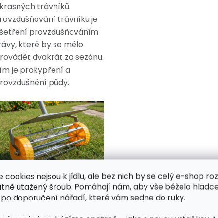
krasných trávníků.
rovzdušňování trávníku je
šetření provzdušňováním
rávy, které by se mělo
rovádět dvakrát za sezónu.
ím je prokypření a
rovzdušnění půdy.
e cookies nejsou k jídlu, ale bez nich by se celý e-shop ro
atně utažený šroub. Pomáhají nám, aby vše běželo hladce
roč se vyplatí používat
 po doporučení nářadí, které vám sedne do ruky.
rovzdušňovač?