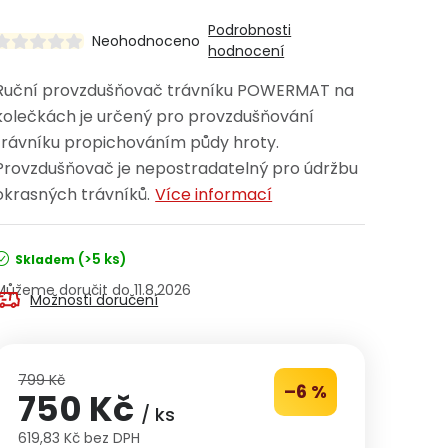
Podrobnosti
Neohodnoceno
hodnocení
Ruční provzdušňovač trávníku POWERMAT na
kolečkách je určený pro provzdušňování
trávníku propichováním půdy hroty.
Provzdušňovač je nepostradatelný pro údržbu
okrasných trávníků.
Více informací
(>5 ks)
Skladem
11.8.2026
Možnosti doručení
799 Kč
–6 %
750 Kč
/ ks
619,83 Kč bez DPH