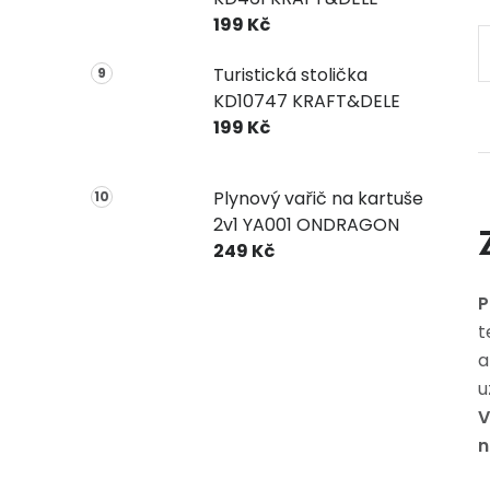
199 Kč
Turistická stolička
KD10747 KRAFT&DELE
199 Kč
Plynový vařič na kartuše
2v1 YA001 ONDRAGON
249 Kč
t
a
u
V
n