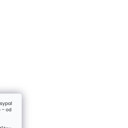
zsypal
 – od