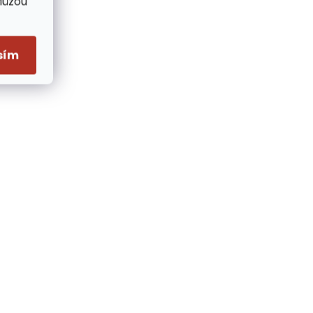
Můžou
sím