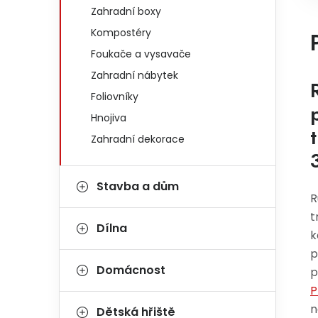
Zahradní boxy
Kompostéry
Foukače a vysavače
Zahradní nábytek
Foliovníky
Hnojiva
Zahradní dekorace
Stavba a dům
R
t
Dílna
k
p
Domácnost
p
P
n
Dětská hřiště