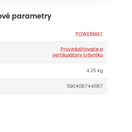
ové parametry
POWERMAT
Provzdušňovače a
vertikulátory trávníku
4.25 kg
5904067441187