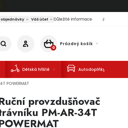
Důležité informace
Jaký je aktu
 objednávky
Váš účet
Prázdný košík
NÁKUPNÍ KOŠÍK
Dětská hřiště
Autodoplňky
-34T POWERMAT
Ruční provzdušňovač
trávníku PM-AR-34T
POWERMAT