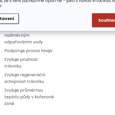
e, že s nimi zacházíme opatrně – jako s novou vrtačkou. 
?
Zlepšuje výměnu
vzduchu mezi půdou a
tavení
atmosférou
Souhla
Snižuje ztráty způsobené
nadměrným
odpařováním vody
Podporuje provoz hnojiv
Zvyšuje pružnost
trávníku
Zvyšuje regenerační
schopnost trávníku
Zvyšuje průměrnou
teplotu půdy v kořenové
zóně