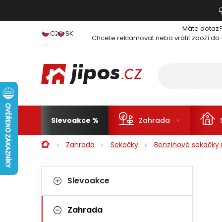
Přejít na obsah
Máte dotaz
CZ
SK
Chcete reklamovat nebo vrátit zboží do 
Slevoakce
Zahrada
Domů
Zahrada
Sekačky
Benzínové sekačky 
Postranní panel
Kategorie
Přeskočit kategorie
Slevoakce
Zahrada