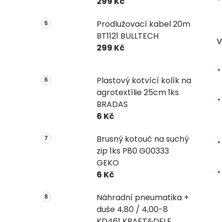
299 Kč
Prodlužovací kabel 20m
BT1121 BULLTECH
V
299 Kč
Plastový kotvící kolík na
agrotextílie 25cm 1ks
BRADAS
6 Kč
Brusný kotouč na suchý
zip 1ks P80 G00333
GEKO
6 Kč
Náhradní pneumatika +
duše 4,80 / 4,00-8
KD461 KRAFT&DELE