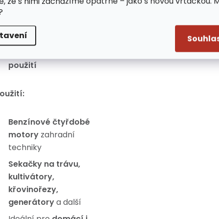
e, že s nimi zacházíme opatrně – jako s novou vrtačkou. 
Čistý chod motoru a
?
snížená tvorba
tavení
usazenin
Souhla
Určený pro celosezónní
použití
oužití:
Benzínové čtyřdobé
motory
zahradní
techniky
Sekačky na trávu,
kultivátory,
křovinořezy,
generátory
a další
Ideální pro
domácí i