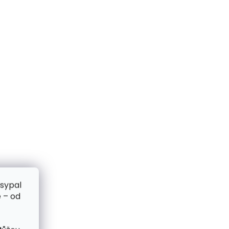
zsypal
 – od