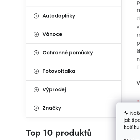
p
t
Autodoplňky
d
v
Vánoce
m
p
š
Ochranné pomůcky
n
T
Fotovoltaika
V
Výprodej
Značky
🔧 Naš
jak šp
košíku
Top 10 produktů