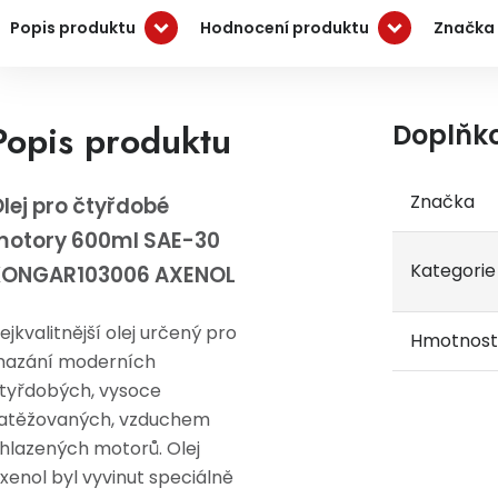
Popis produktu
Hodnocení produktu
Značka
Popis produktu
Doplňk
Značka
lej pro čtyřdobé
otory 600ml SAE-30
Kategorie
KONGAR103006 AXENOL
ejkvalitnější olej určený pro
Hmotnost
azání moderních
tyřdobých, vysoce
atěžovaných, vzduchem
hlazených motorů. Olej
xenol byl vyvinut speciálně