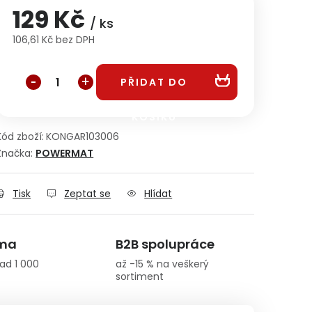
129 Kč
/ ks
106,61 Kč bez DPH
Měrná cena:
PŘIDAT DO
KOŠÍKU
Kód zboží:
KONGAR103006
Značka:
POWERMAT
Tisk
Zeptat se
Hlídat
rma
B2B spolupráce
ad 1 000
až -15 % na veškerý
sortiment