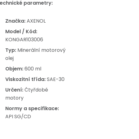
echnické parametry:
Značka:
AXENOL
Model / Kód:
KONGAR103006
Typ:
Minerální motorový
olej
Objem:
600 ml
Viskozitní třída:
SAE-30
Určení:
Čtyřdobé
motory
Normy a specifikace:
API SG/CD