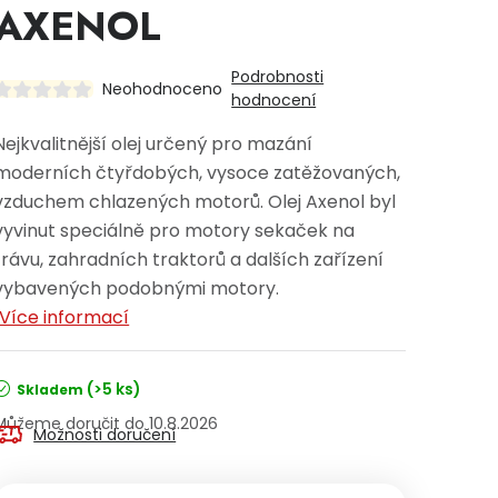
AXENOL
Podrobnosti
Neohodnoceno
hodnocení
Nejkvalitnější olej určený pro mazání
moderních čtyřdobých, vysoce zatěžovaných,
vzduchem chlazených motorů. Olej Axenol byl
vyvinut speciálně pro motory sekaček na
trávu, zahradních traktorů a dalších zařízení
vybavených podobnými motory.
Více informací
(>5 ks)
Skladem
10.8.2026
Možnosti doručení