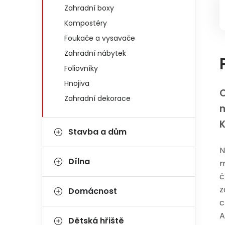
Zahradní boxy
Kompostéry
Foukače a vysavače
Zahradní nábytek
Foliovníky
Hnojiva
O
Zahradní dekorace
m
Stavba a dům
N
Dílna
m
č
z
Domácnost
c
A
Dětská hřiště