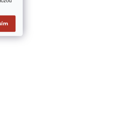
Můžou
sím