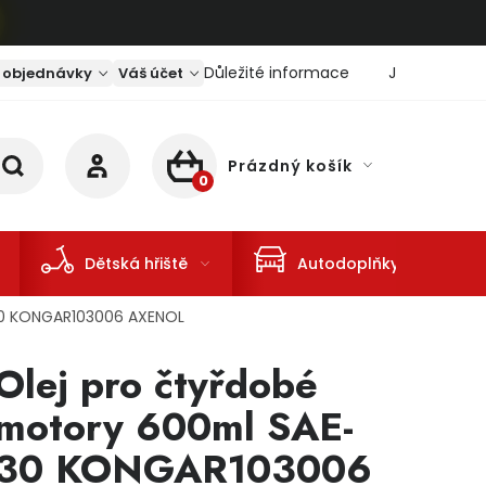
Důležité informace
Jaký je aktu
 objednávky
Váš účet
Prázdný košík
NÁKUPNÍ KOŠÍK
Dětská hřiště
Autodoplňky
30 KONGAR103006 AXENOL
Olej pro čtyřdobé
motory 600ml SAE-
30 KONGAR103006