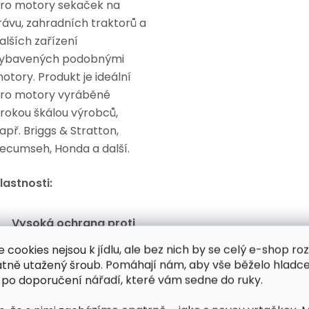
ro motory sekaček na
rávu, zahradních traktorů a
alších zařízení
ybavených podobnými
otory. Produkt je ideální
ro motory vyráběné
irokou škálou výrobců,
apř. Briggs & Stratton,
ecumseh, Honda a další.
lastnosti:
Vysoká ochrana proti
opotřebení a korozi
e cookies nejsou k jídlu, ale bez nich by se celý e-shop ro
Stabilní mazací
atně utažený šroub. Pomáhají nám, aby vše běželo hladce
 po doporučení nářadí, které vám sedne do ruky.
vlastnosti i při
vysokých teplotách