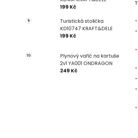
T
199 Kč
Turistická stolička
KD10747 KRAFT&DELE
199 Kč
Plynový vařič na kartuše
2v1 YA001 ONDRAGON
249 Kč