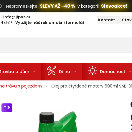
SLEVY AŽ -40 %
Slevoakce!
Nepromeškejte
v kategorii
?
|
info@jipos.cz
Kontakt
Stav
14 dní?
|
Využijte náš reklamační formulář
Stavba a dům
Dílna
Domácnost
na trávu s pojezdem
Olej pro čtyřdobé motory 600ml SAE-
TIP