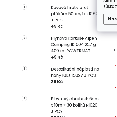
Slíbím
zůstat
Kovové hroty proti
ptákům 50cm, 1ks R1523
Nas
JIPOS
49 Kč
Plynová kartuše Alpen
Camping IK1004 227 g
P
400 ml POWERMAT
49 Kč
Detoxikační náplasti na
nohy 10ks 15027 JIPOS
29 Kč
Plastový obrubník 6cm
x 10m + 30 kolíků R1020
JIPOS