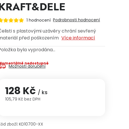
KRAFT&DELE
Podrobnosti hodnocení
1 hodnocení
Čelisti s plastovými uzávěry chrání sevřený
materiál před poškozením
Více informací
Položka byla vyprodána…
Momentálně nedostupné
Možnosti doručení
128 Kč
/ ks
105,79 Kč bez DPH
Měrná cena:
Kód zboží:
KD10700-XX