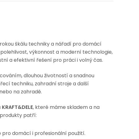
irokou škálu techniky a nářadí pro domácí
a spolehlivost, výkonnost a moderní technologie,
ní a efektivní řešení pro práci i volný čas.
cováním, dlouhou životností a snadnou
ecí techniku, zahradní stroje a další
ě nebo na zahradě.
ů
KRAFT&DELE
, které máme skladem a na
 produkty patří:
 pro domácí i profesionální použití.