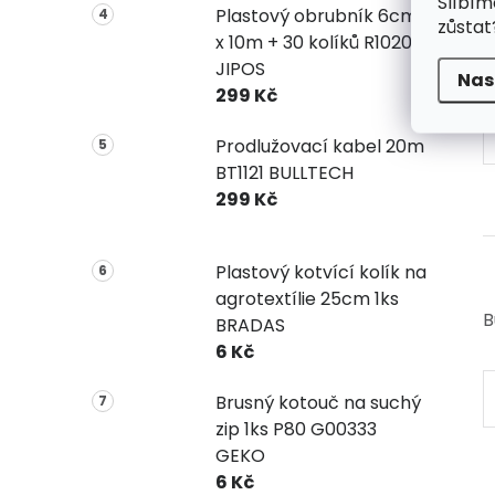
Slíbím
Plastový obrubník 6cm
zůstat
x 10m + 30 kolíků R1020
JIPOS
Nas
299 Kč
Prodlužovací kabel 20m
BT1121 BULLTECH
299 Kč
Plastový kotvící kolík na
agrotextílie 25cm 1ks
B
BRADAS
6 Kč
Brusný kotouč na suchý
zip 1ks P80 G00333
GEKO
6 Kč