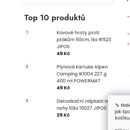
Top 10 produktů
Kovové hroty proti
ptákům 50cm, 1ks R1523
JIPOS
49 Kč
Plynová kartuše Alpen
Camping IK1004 227 g
400 ml POWERMAT
49 Kč
Detoxikační náplasti na
🔧 Naš
nohy 10ks 15027 JIPOS
jak šp
29 Kč
košíku