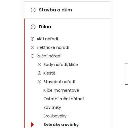
Stavba a dům
Dílna
AKU nářadí
Elektrické nářadí
Ruční nářadí
Sady nářadí, klíče
Kleště
Stavební nářadí
Klíče momentové
Ostatní ruční nářadí
Závitníky
Šroubováky
Svěráky a svěrky