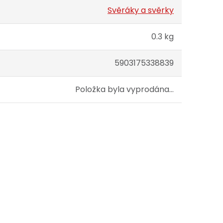
Svěráky a svěrky
0.3 kg
5903175338839
Položka byla vyprodána…