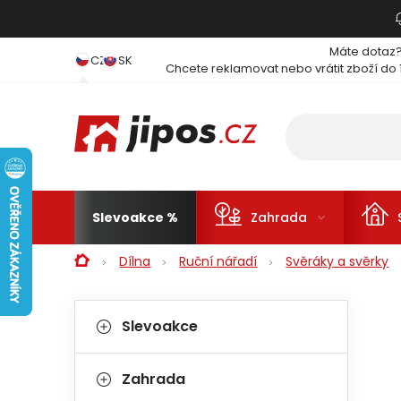
Přejít na obsah
Máte dotaz
CZ
SK
Chcete reklamovat nebo vrátit zboží do 
Slevoakce
Zahrada
Domů
Dílna
Ruční nářadí
Svěráky a svěrky
Postranní panel
Kategorie
Přeskočit kategorie
Slevoakce
Zahrada