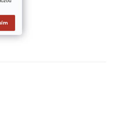
Můžou
sím