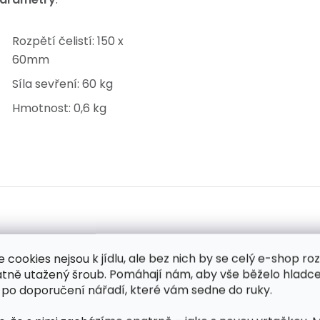
Rozpětí čelistí: 150 x
60mm
Síla sevření: 60 kg
Hmotnost: 0,6 kg
Výpis hodnocení
Hodnocení produktu (1)
e cookies nejsou k jídlu, ale bez nich by se celý e-shop ro
atně utažený šroub. Pomáhají nám, aby vše běželo hladce
 po doporučení nářadí, které vám sedne do ruky.