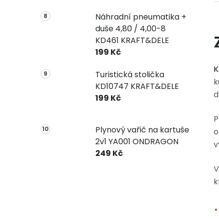
Náhradní pneumatika +
duše 4,80 / 4,00-8
KD461 KRAFT&DELE
199 Kč
K
Turistická stolička
k
KD10747 KRAFT&DELE
d
199 Kč
P
Plynový vařič na kartuše
o
2v1 YA001 ONDRAGON
v
249 Kč
V
k