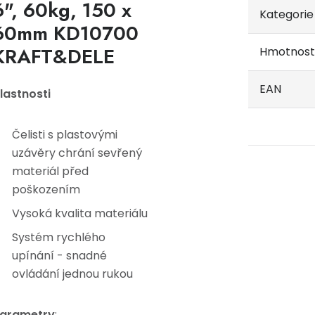
6", 60kg, 150 x
Kategorie
60mm KD10700
KRAFT&DELE
Hmotnost
EAN
lastnosti
Čelisti s plastovými
uzávěry chrání sevřený
materiál před
poškozením
Vysoká kvalita materiálu
Systém rychlého
upínání - snadné
ovládání jednou rukou
arametry
: