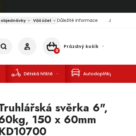
Důležité informace
Jaký je aktu
 objednávky
Váš účet
Prázdný košík
NÁKUPNÍ KOŠÍK
Dětská hřiště
Autodoplňky
Truhlářská svěrka 6",
60kg, 150 x 60mm
KD10700