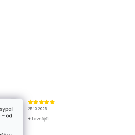
zsypal
25.10.2025
 – od
+ Levnější