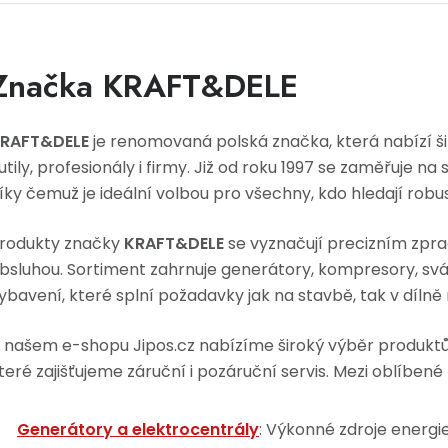
Značka KRAFT&DELE
RAFT&DELE
je renomovaná polská značka, která nabízí š
utily, profesionály i firmy. Již od roku 1997 se zaměřuje n
íky čemuž je ideální volbou pro všechny, kdo hledají robust
rodukty značky
KRAFT&DELE
se vyznačují precizním zpra
bsluhou. Sortiment zahrnuje generátory, kompresory, svář
ybavení, které splní požadavky jak na stavbě, tak v díln
 našem e-shopu Jipos.cz nabízíme široký výběr produkt
teré zajišťujeme záruční i pozáruční servis. Mezi oblíbené
Generátory a elektrocentrály
: Výkonné zdroje energie