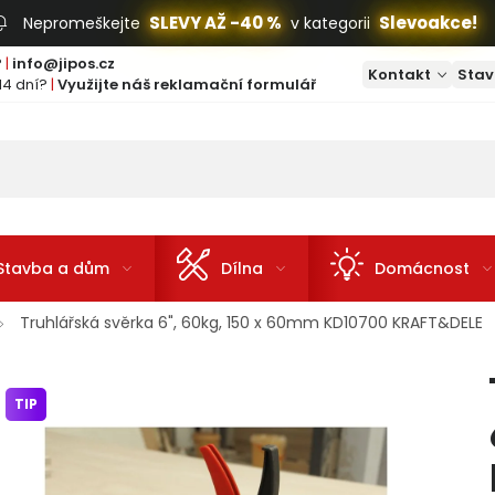
SLEVY AŽ -40 %
Slevoakce!
Nepromeškejte
v kategorii
?
|
info@jipos.cz
Kontakt
Stav
14 dní?
|
Využijte náš reklamační formulář
Stavba a dům
Dílna
Domácnost
Truhlářská svěrka 6", 60kg, 150 x 60mm KD10700 KRAFT&DELE
TIP