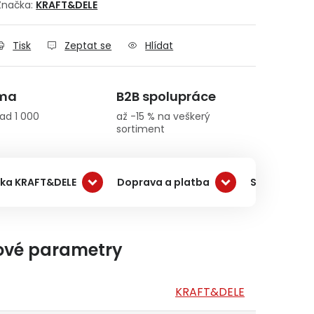
Značka:
KRAFT&DELE
Tisk
Zeptat se
Hlídat
rma
B2B spolupráce
ad 1 000
až -15 % na veškerý
sortiment
ka KRAFT&DELE
Doprava a platba
Související 
ové parametry
KRAFT&DELE