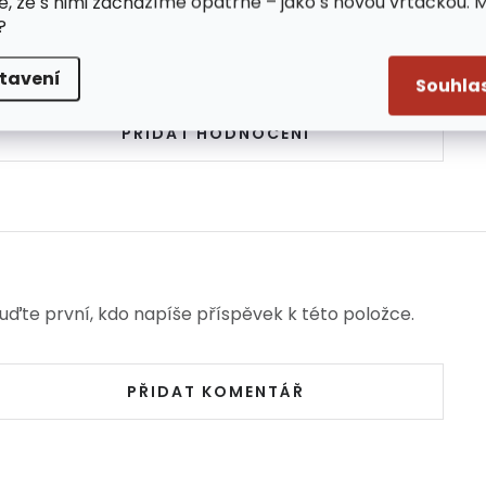
5,0
e, že s nimi zacházíme opatrně – jako s novou vrtačkou. 
?
1 hodnocení
tavení
Souhla
PŘIDAT HODNOCENÍ
uďte první, kdo napíše příspěvek k této položce.
PŘIDAT KOMENTÁŘ