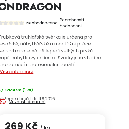
ONDRAGON
Podrobnosti
Neohodnoceno
hodnocení
Trubková truhlářská svěrka je určena pro
tesařské, nábytkářské a montážní práce.
Nepostradatelná při lepení velkých prvků,
např. nábytkových desek. Svorky jsou vhodné
pro domácí i profesionální použití.
Více informací
(1 ks)
Skladem
11.8.2026
Možnosti doručení
269 Kč
/ ks