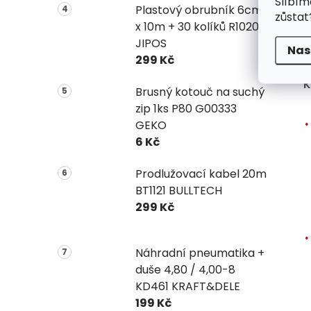
Slíbím
Plastový obrubník 6cm
k
zůstat
x 10m + 30 kolíků R1020
z
JIPOS
d
Nas
299 Kč
K
Brusný kotouč na suchý
zip 1ks P80 G00333
GEKO
6 Kč
Prodlužovací kabel 20m
BT1121 BULLTECH
299 Kč
Náhradní pneumatika +
duše 4,80 / 4,00-8
KD461 KRAFT&DELE
199 Kč