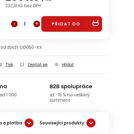
222,31 Kč bez DPH
Měrná cena:
PŘIDAT DO
KOŠÍKU
Kód zboží:
OD050-XX
Tisk
Zeptat se
Hlídat
rma
B2B spolupráce
ad 1 000
až -15 % na veškerý
sortiment
 a platba
Související produkty