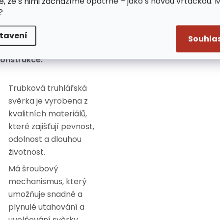
e, že s nimi zacházíme opatrně – jako s novou vrtačkou. 
ovových slitin, které jsou
?
árukou vysoké odolnosti a
louhé životnosti.
tavení
Souhla
onstrukce:
Trubková truhlářská
svěrka je vyrobena z
kvalitních materiálů,
které zajišťují pevnost,
odolnost a dlouhou
životnost.
Má šroubový
mechanismus, který
umožňuje snadné a
plynulé utahování a
uvolňování svěrky.