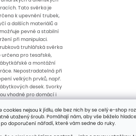
racích. Tato svěrka je
rčena k upevnění trubek,
yčí a dalších materiálů a
možňuje pevné a stabilní
ržení při manipulaci.
rubková truhlářská svěrka
e určena pro tesařské,
ábytkářské a montážní
ráce. Nepostradatelná při
epení velkých prvků, např.
ábytkových desek. Svorky
sou vhodné pro domácí i
rofesionální použití.
e cookies nejsou k jídlu, ale bez nich by se celý e-shop ro
ařízení se skládá ze dvou
atně utažený šroub. Pomáhají nám, aby vše běželo hladce
ástí: svorka se šroubem a
 po doporučení nářadí, které vám sedne do ruky.
lokovací mechanismus a
sou vyrobeny z pevných