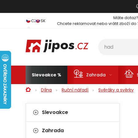
Přejít na obsah
Máte dotaz
CZ
SK
Chcete reklamovat nebo vrátit zboží do 
Slevoakce
Zahrada
Domů
Dílna
Ruční nářadí
Svěráky a svěrky
Postranní panel
Kategorie
Přeskočit kategorie
Slevoakce
Zahrada