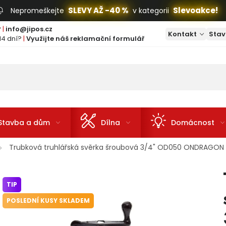
SLEVY AŽ -40 %
Slevoakce!
Nepromeškejte
v kategorii
?
|
info@jipos.cz
Kontakt
Stav
14 dní?
|
Využijte náš reklamační formulář
Stavba a dům
Dílna
Domácnost
Trubková truhlářská svěrka šroubová 3/4" OD050 ONDRAGON
TIP
POSLEDNÍ KUSY SKLADEM