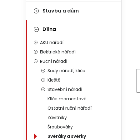
Stavba a dům
Dílna
AKU nářadí
Elektrické nářadí
Ruční nářadí
Sady nářadí, klíče
Kleště
Stavební nářadí
Klíče momentové
Ostatní ruční nářadí
Závitníky
Šroubováky
Svěráky a svěrky