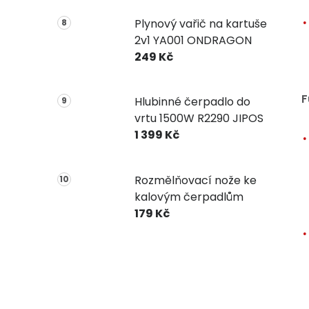
Plynový vařič na kartuše
2v1 YA001 ONDRAGON
249 Kč
F
Hlubinné čerpadlo do
vrtu 1500W R2290 JIPOS
1 399 Kč
Rozmělňovací nože ke
kalovým čerpadlům
179 Kč