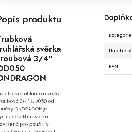
Popis produktu
Doplňk
Kategorie
Trubková
truhlářská svěrka
Hmotnost
šroubová 3/4"
OD050
EAN
ONDRAGON
rubková truhlářská svěrka
roubová 3/4" OD050 od
načky ONDRAGON je
ysoce kvalitní svěrka
avržená pro použití v
ruhlářských a dílenských