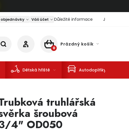
Důležité informace
Jaký je aktu
 objednávky
Váš účet
Prázdný košík
NÁKUPNÍ KOŠÍK
Dětská hřiště
Autodoplňky
Trubková truhlářská
svěrka šroubová
3/4" OD050