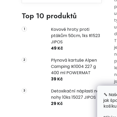
p
Top 10 produktů
u
t
u
Kovové hroty proti
d
ptákům 50cm, 1ks R1523
T
JIPOS
j
49 Kč
n
Plynová kartuše Alpen
p
Camping IK1004 227 g
l
400 ml POWERMAT
n
39 Kč
j
p
Detoxikační náplasti na
🔧 Naš
Z
nohy 10ks 15027 JIPOS
jak šp
č
29 Kč
košíku
b
j