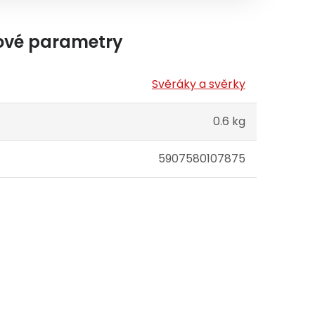
ové parametry
Svěráky a svěrky
0.6 kg
5907580107875