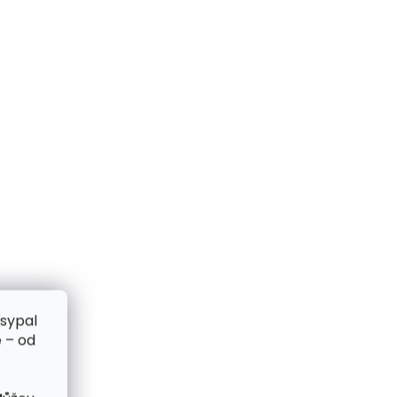
zsypal
 – od