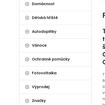
Domácnost
Dětská hřiště
Autodoplňky
Vánoce
Ochranné pomůcky
Fotovoltaika
T
š
z
Výprodej
v
n
Značky
t