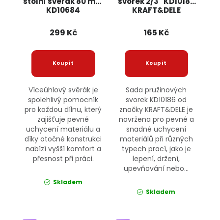
stolní svěrák 80 mm
svorek 2/3" KD10186
KD10684
KRAFT&DELE
KRAFT&DELE
299 Kč
165 Kč
Víceúhlový svěrák je
Sada pružinových
spolehlivý pomocník
svorek KD10186 od
pro každou dílnu, který
značky KRAFT&DELE je
zajišťuje pevné
navržena pro pevné a
uchycení materiálu a
snadné uchycení
díky otočné konstrukci
materiálů při různých
nabízí vyšší komfort a
typech prací, jako je
přesnost při práci.
lepení, držení,
upevňování nebo...
Skladem
Skladem