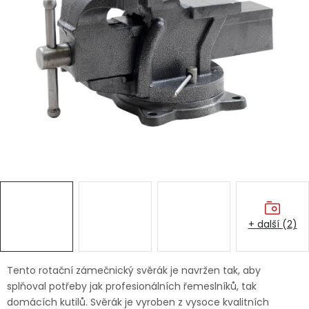
Dětská hřiště
Autodoplňky
Vánoce
Ochranné pomůcky
Fotovoltaika
Výprodej
+ další (2)
Značky
Tento rotační zámečnický svěrák je navržen tak, aby
splňoval potřeby jak profesionálních řemeslníků, tak
domácích kutilů. Svěrák je vyroben z vysoce kvalitních