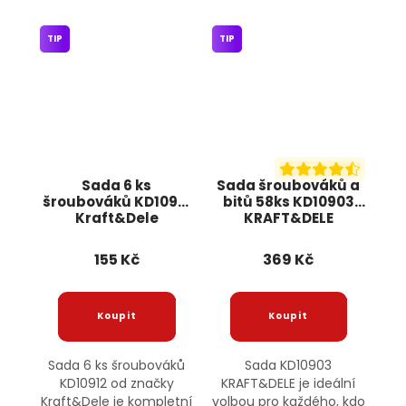
TIP
TIP
Sada 6 ks
Sada šroubováků a
šroubováků KD10912
bitů 58ks KD10903
Kraft&Dele
KRAFT&DELE
155 Kč
369 Kč
Sada 6 ks šroubováků
Sada KD10903
KD10912 od značky
KRAFT&DELE je ideální
Kraft&Dele je kompletní
volbou pro každého, kdo