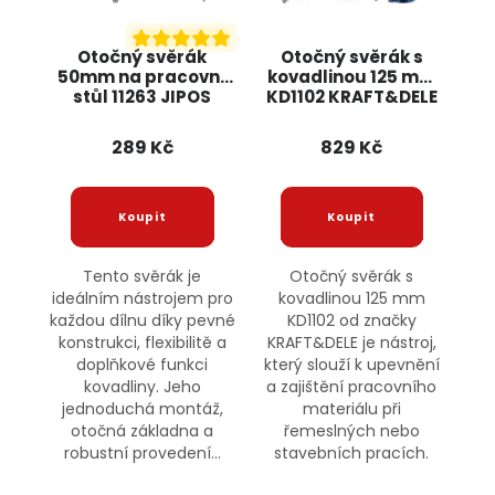
Otočný svěrák
Otočný svěrák s
50mm na pracovní
kovadlinou 125 mm
stůl 11263 JIPOS
KD1102 KRAFT&DELE
289 Kč
829 Kč
Tento svěrák je
Otočný svěrák s
ideálním nástrojem pro
kovadlinou 125 mm
každou dílnu díky pevné
KD1102 od značky
konstrukci, flexibilitě a
KRAFT&DELE je nástroj,
doplňkové funkci
který slouží k upevnění
kovadliny. Jeho
a zajištění pracovního
jednoduchá montáž,
materiálu při
otočná základna a
řemeslných nebo
robustní provedení...
stavebních pracích.