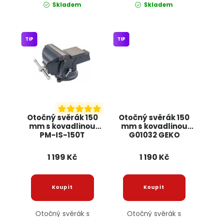
Skladem
Skladem
TIP
TIP
Otočný svěrák 150
Otočný svěrák 150
mm s kovadlinou
mm s kovadlinou
PM-IS-150T
G01032 GEKO
POWERMAT
1 199 Kč
1 190 Kč
Otočný svěrák s
Otočný svěrák s