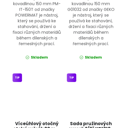
kovadlinou 150 mm PM-
kovadlinou 150 mm
IT-150T od značky
G01032 od značky GEKO
POWERMAT je nástroj,
je nástroj, který se
který se používá ke
používá ke stahování,
stahování, držení a
držení a fixaci různých
fixaci různých materiálů
materiálů během
během dílenských a
dílenských a
řemeslných prací.
řemeslných prací.
Skladem
Skladem
TIP
TIP
Víceúhlový otočný
Sada pružinových