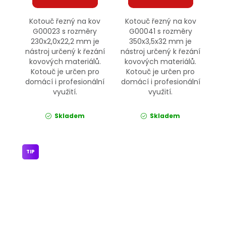
Kotouč řezný na kov
Kotouč řezný na kov
G00023 s rozměry
G00041 s rozměry
230x2,0x22,2 mm je
350x3,5x32 mm je
nástroj určený k řezání
nástroj určený k řezání
kovových materiálů.
kovových materiálů.
Kotouč je určen pro
Kotouč je určen pro
domácí i profesionální
domácí i profesionální
využití.
využití.
Skladem
Skladem
TIP