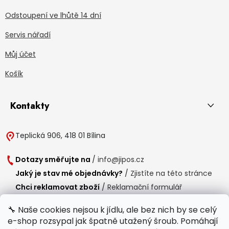
Odstoupení ve lhůtě 14 dní
Servis nářadí
Můj účet
Košík
Kontakty
Teplická 906, 418 01 Bílina
Dotazy směřujte na
/
info@jipos.cz
Jaký je stav mé objednávky?
/
Zjistíte na této stránce
Chci reklamovat zboží
/
Reklamační formulář
Chci vrátit zboží do 14 dní
/
Formulář pro vrácení zboží
🔧 Naše cookies nejsou k jídlu, ale bez nich by se celý
e-shop rozsypal jak špatně utažený šroub. Pomáhají
Provozní doba