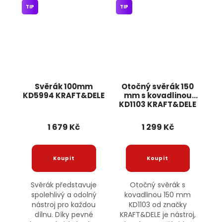
TIP
TIP
Svěrák 100mm
Otočný svěrák 150
KD5994 KRAFT&DELE
mm s kovadlinou
KD1103 KRAFT&DELE
1 679 Kč
1 299 Kč
Svěrák představuje
Otočný svěrák s
spolehlivý a odolný
kovadlinou 150 mm
nástroj pro každou
KD1103 od značky
dílnu. Díky pevné
KRAFT&DELE je nástroj,