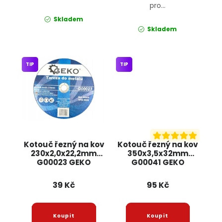
pro...
Skladem
Skladem
TIP
TIP
Kotouč řezný na kov
Kotouč řezný na kov
230x2,0x22,2mm
350x3,5x32mm
G00023 GEKO
G00041 GEKO
39 Kč
95 Kč