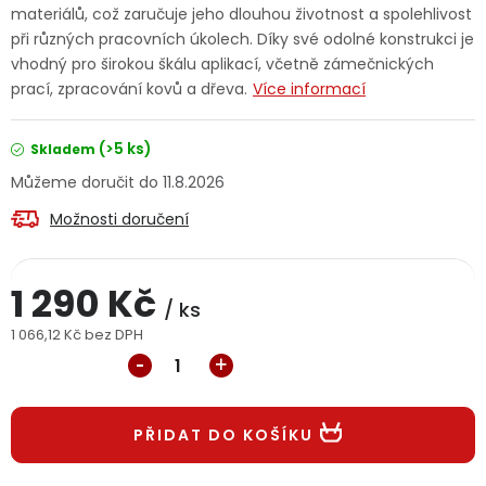
materiálů, což zaručuje jeho dlouhou životnost a spolehlivost
Jaký je aktuální stav mé objednávky?
při různých pracovních úkolech. Díky své odolné konstrukci je
vhodný pro širokou škálu aplikací, včetně zámečnických
Velkoobchodní spolupráce (B2B)
Prodejna nářadí
prací, zpracování kovů a dřeva.
Více informací
Servis nářadí
Hodnocení obchodu
(>5 ks)
Skladem
11.8.2026
Doprava a platba
Váš zákaznický účet
Kontakt
Možnosti doručení
PODPORA
1 290 Kč
/ ks
Reklamační formulář
Odstoupení ve lhůtě 14 dní
1 066,12 Kč bez DPH
Měrná cena:
Obchodní podmínky
Reklamační řád
Podmínky ochrany osobních údajů
PŘIDAT DO KOŠÍKU