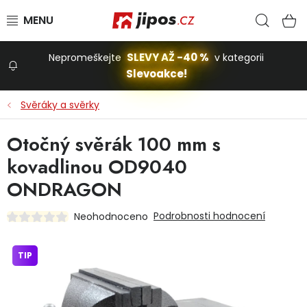
Přejít na obsah
Hled
N
SLEVY AŽ -40 %
Nepromeškejte
v kategorii
Slevoakce!
Slevoakce
Svěráky a svěrky
Zahrada
Otočný svěrák 100 mm s
kovadlinou OD9040
Stavba a dům
ONDRAGON
Podrobnosti hodnocení
Neohodnoceno
Dílna
TIP
Domácnost