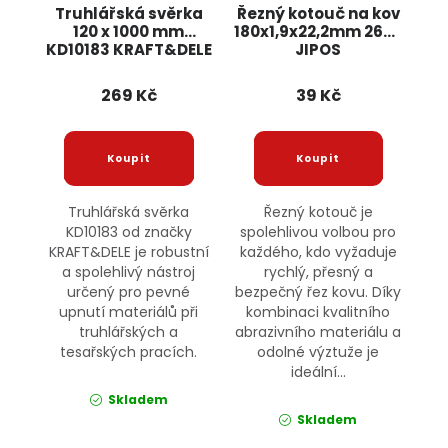
Truhlářská svěrka
Řezný kotouč na kov
120 x 1000 mm
180x1,9x22,2mm 2697
KD10183 KRAFT&DELE
JIPOS
269 Kč
39 Kč
Truhlářská svěrka
Řezný kotouč je
KD10183 od značky
spolehlivou volbou pro
KRAFT&DELE je robustní
každého, kdo vyžaduje
a spolehlivý nástroj
rychlý, přesný a
určený pro pevné
bezpečný řez kovu. Díky
upnutí materiálů při
kombinaci kvalitního
truhlářských a
abrazivního materiálu a
tesařských pracích.
odolné výztuže je
ideální...
Skladem
Skladem