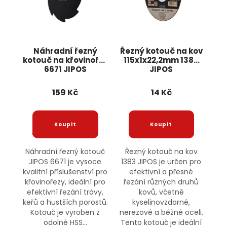
Náhradní řezný
Řezný kotouč na kov
kotouč na křovinořez
115x1x22,2mm 1383
6671 JIPOS
JIPOS
159 Kč
14 Kč
Náhradní řezný kotouč
Řezný kotouč na kov
JIPOS 6671 je vysoce
1383 JIPOS je určen pro
kvalitní příslušenství pro
efektivní a přesné
křovinořezy, ideální pro
řezání různých druhů
efektivní řezání trávy,
kovů, včetně
keřů a hustších porostů.
kyselinovzdorné,
Kotouč je vyroben z
nerezové a běžné oceli.
odolné HSS...
Tento kotouč je ideální