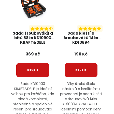
Sada šroubováků a
Sada kleští a
bitů 58ks KD10903
šroubováků 14ks
KRAFT&DELE
KD10894
KRAFT&DELE
369 Kč
190 Kč
Sada KD10903
Díky široké škále
KRAFT&DELE je ideální
nástrojů a kvalitnímu
volbou pro každého, kdo
provedení je sada kleští
hledá komplexní,
a šroubováků 14ks
přehledné a spolehlivé
KD10894 KRAFT&DELE
řešení pro šroubovací
ideálním pomocníkem