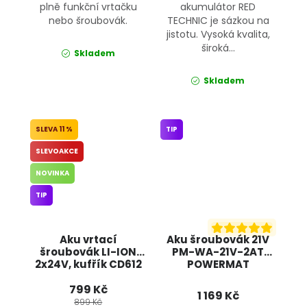
plně funkční vrtačku
akumulátor RED
nebo šroubovák.
TECHNIC je sázkou na
jistotu. Vysoká kvalita,
široká...
Skladem
Skladem
11 %
TIP
SLEVOAKCE
NOVINKA
TIP
Aku vrtací
Aku šroubovák 21V
šroubovák LI-ION
PM-WA-21V-2AT
2x24V, kufřík CD612
POWERMAT
BULLTECH
799 Kč
1 169 Kč
899 Kč