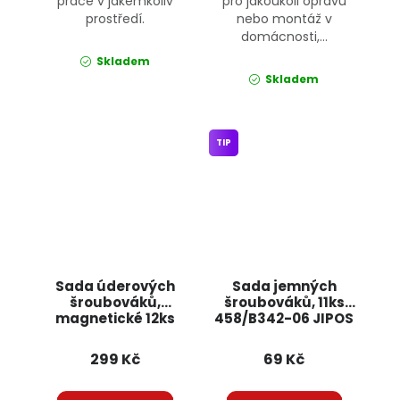
práce v jakémkoliv
pro jakoukoli opravu
prostředí.
nebo montáž v
domácnosti,...
Skladem
Skladem
TIP
Sada úderových
Sada jemných
šroubováků,
šroubováků, 11ks
magnetické 12ks
458/B342-06 JIPOS
KD10946
KRAFT&DELE
299 Kč
69 Kč