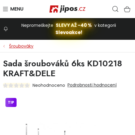
Přejít na obsah
Hled
N
SLEVY AŽ -40 %
Nepromeškejte
v kategorii
Slevoakce!
Slevoakce
Šroubováky
Zahrada
Sada šroubováků 6ks KD10218
KRAFT&DELE
Stavba a dům
Podrobnosti hodnocení
Neohodnoceno
Dílna
TIP
Domácnost