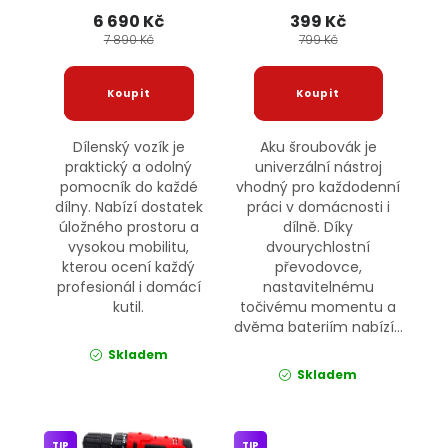
KRAFT&DELE
6 690 Kč
399 Kč
7 890 Kč
799 Kč
Dílenský vozík je
Aku šroubovák je
praktický a odolný
univerzální nástroj
pomocník do každé
vhodný pro každodenní
dílny. Nabízí dostatek
práci v domácnosti i
úložného prostoru a
dílně. Díky
vysokou mobilitu,
dvourychlostní
kterou ocení každý
převodovce,
profesionál i domácí
nastavitelnému
kutil.
točivému momentu a
dvěma bateriím nabízí...
Skladem
Skladem
TIP
TIP