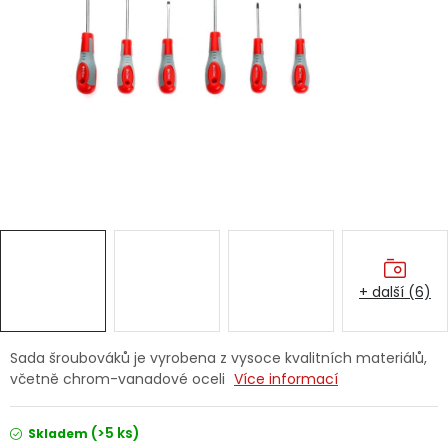
Dětská hřiště
Autodoplňky
Vánoce
Ochranné pomůcky
Fotovoltaika
+ další (6)
Výprodej
Značky
Sada šroubováků je vyrobena z vysoce kvalitních materiálů,
včetně chrom-vanadové oceli
Více informací
(>5 ks)
Skladem