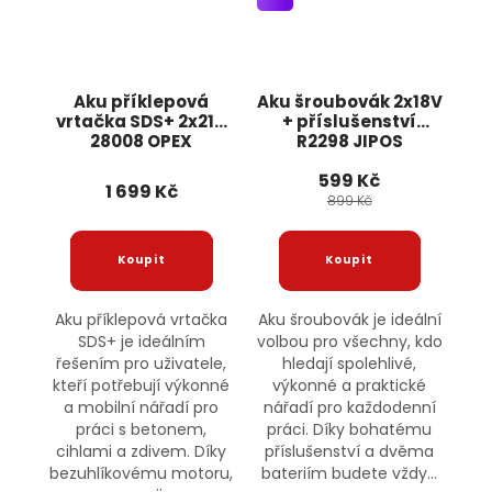
Aku příklepová
Aku šroubovák 2x18V
vrtačka SDS+ 2x21V
+ příslušenství
28008 OPEX
R2298 JIPOS
599 Kč
1 699 Kč
899 Kč
Aku příklepová vrtačka
Aku šroubovák je ideální
SDS+ je ideálním
volbou pro všechny, kdo
řešením pro uživatele,
hledají spolehlivé,
kteří potřebují výkonné
výkonné a praktické
a mobilní nářadí pro
nářadí pro každodenní
práci s betonem,
práci. Díky bohatému
cihlami a zdivem. Díky
příslušenství a dvěma
bezuhlíkovému motoru,
bateriím budete vždy...