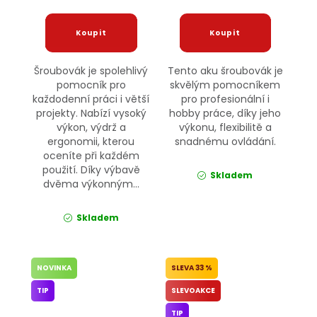
Šroubovák je spolehlivý
Tento aku šroubovák je
pomocník pro
skvělým pomocníkem
každodenní práci i větší
pro profesionální i
projekty. Nabízí vysoký
hobby práce, díky jeho
výkon, výdrž a
výkonu, flexibilitě a
ergonomii, kterou
snadnému ovládání.
oceníte při každém
použití. Díky výbavě
Skladem
dvěma výkonným...
Skladem
NOVINKA
33 %
TIP
SLEVOAKCE
TIP