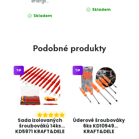
energii...
Skladem
Skladem
Podobné produkty
TIP
TIP
Sada izolovaných
Úderové šroubováky
šroubováků 14ks
6ks KD10949
KD5971 KRAFT&DELE
KRAFT&DELE