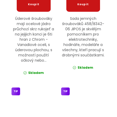
Úderové šroubováky
Sada jemných
mají ocelové jádro
šroubováků 458/B342-
průchozí skrz rukojeť a
06 JIPOS je skvělým
na jejijich konci je 6ti
pomocníkem pro
hran z Chrom -
elektrotechniky,
Vanadiové oceli, s
hodináře, modeláře a
úderovou plochou, s
všechny, kteří pracují s
možností použití
drobnými součástkami.
očkový nebo...
Skladem
Skladem
TIP
TIP