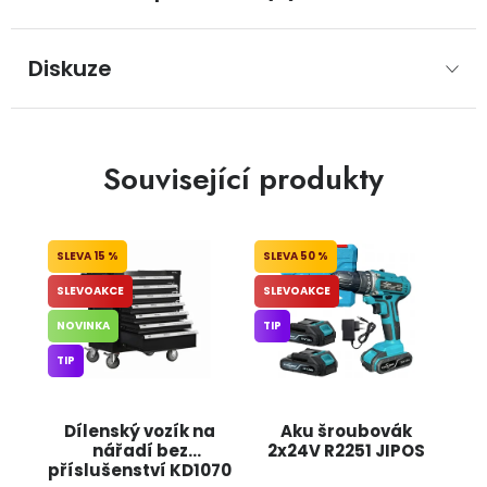
Diskuze
Související produkty
15 %
50 %
SLEVOAKCE
SLEVOAKCE
NOVINKA
TIP
TIP
Dílenský vozík na
Aku šroubovák
nářadí bez
2x24V R2251 JIPOS
příslušenství KD1070