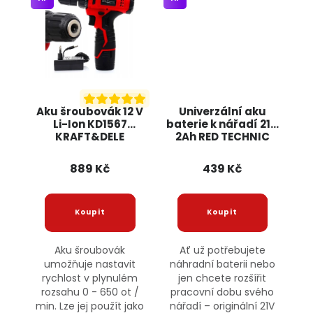
Aku šroubovák 12 V
Univerzální aku
Li-Ion KD1567
baterie k nářadí 21V
KRAFT&DELE
2Ah RED TECHNIC
889 Kč
439 Kč
Aku šroubovák
Ať už potřebujete
umožňuje nastavit
náhradní baterii nebo
rychlost v plynulém
jen chcete rozšířit
rozsahu 0 - 650 ot /
pracovní dobu svého
min. Lze jej použít jako
nářadí – originální 21V