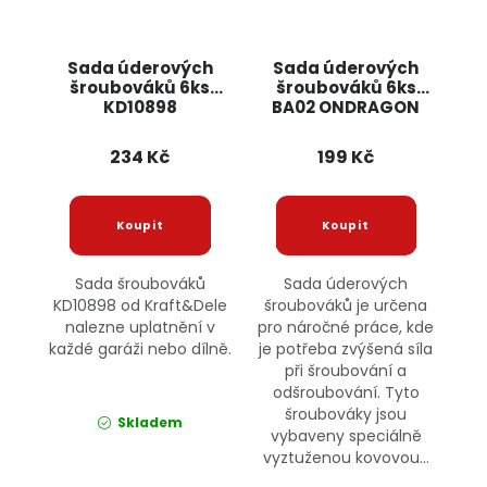
Sada úderových
Sada úderových
šroubováků 6ks
šroubováků 6ks
KD10898
BA02 ONDRAGON
KRAFT&DELE
234 Kč
199 Kč
Sada šroubováků
Sada úderových
KD10898 od Kraft&Dele
šroubováků je určena
nalezne uplatnění v
pro náročné práce, kde
každé garáži nebo dílně.
je potřeba zvýšená síla
při šroubování a
odšroubování. Tyto
šroubováky jsou
Skladem
vybaveny speciálně
vyztuženou kovovou...