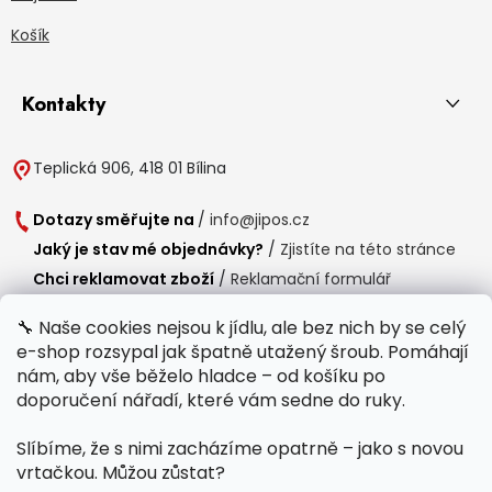
Košík
Kontakty
Teplická 906, 418 01 Bílina
Dotazy směřujte na
/
info@jipos.cz
Jaký je stav mé objednávky?
/
Zjistíte na této stránce
Chci reklamovat zboží
/
Reklamační formulář
Chci vrátit zboží do 14 dní
/
Formulář pro vrácení zboží
🔧 Naše cookies nejsou k jídlu, ale bez nich by se celý
e-shop rozsypal jak špatně utažený šroub. Pomáhají
Provozní doba
nám, aby vše běželo hladce – od košíku po
Po-Čt /
8:00 - 15:00
doporučení nářadí, které vám sedne do ruky.
Pá /
7:30 - 14:30
Slíbíme, že s nimi zacházíme opatrně – jako s novou
Polední přestávka /
11:00 - 11:30
vrtačkou. Můžou zůstat?