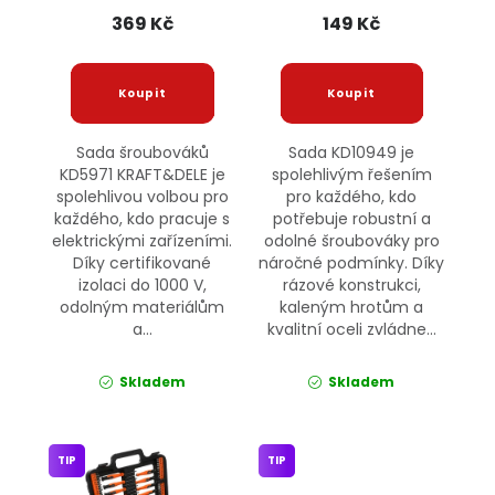
369 Kč
149 Kč
Sada šroubováků
Sada KD10949 je
KD5971 KRAFT&DELE je
spolehlivým řešením
spolehlivou volbou pro
pro každého, kdo
každého, kdo pracuje s
potřebuje robustní a
elektrickými zařízeními.
odolné šroubováky pro
Díky certifikované
náročné podmínky. Díky
izolaci do 1000 V,
rázové konstrukci,
odolným materiálům
kaleným hrotům a
a...
kvalitní oceli zvládne...
Skladem
Skladem
TIP
TIP