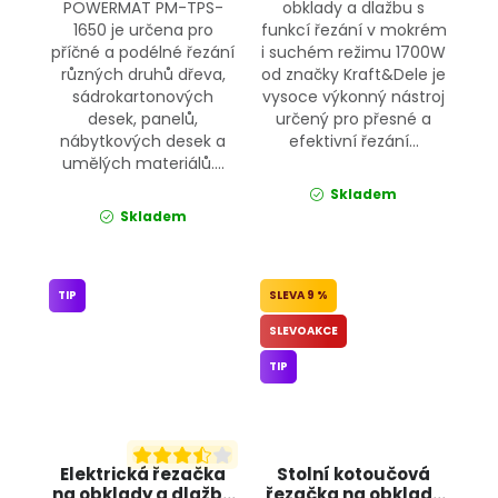
POWERMAT PM-TPS-
obklady a dlažbu s
1650 je určena pro
funkcí řezání v mokrém
příčné a podélné řezání
i suchém režimu 1700W
různých druhů dřeva,
od značky Kraft&Dele je
sádrokartonových
vysoce výkonný nástroj
desek, panelů,
určený pro přesné a
nábytkových desek a
efektivní řezání...
umělých materiálů....
Skladem
Skladem
TIP
9 %
SLEVOAKCE
TIP
Elektrická řezačka
Stolní kotoučová
na obklady a dlažbu
řezačka na obklady