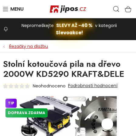
Přejít na obsah
Hled
N
SLEVY AŽ -40 %
Nepromeškejte
v kategorii
Slevoakce!
Slevoakce
Řezačky na dlažbu
Zahrada
Stolní kotoučová pila na dřevo
2000W KD5290 KRAFT&DELE
Stavba a dům
Podrobnosti hodnocení
Neohodnoceno
Dílna
TIP
DOPRAVA ZDARMA
Domácnost