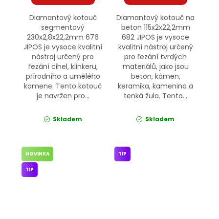
Diamantový kotouč
Diamantový kotouč na
segmentový
beton 115x2x22,2mm
230x2,8x22,2mm 676
682 JIPOS je vysoce
JIPOS je vysoce kvalitní
kvalitní nástroj určený
nástroj určený pro
pro řezání tvrdých
řezání cihel, klinkeru,
materiálů, jako jsou
přírodního a umělého
beton, kámen,
kamene. Tento kotouč
keramika, kamenina a
je navržen pro...
tenká žula. Tento...
Skladem
Skladem
NOVINKA
TIP
TIP