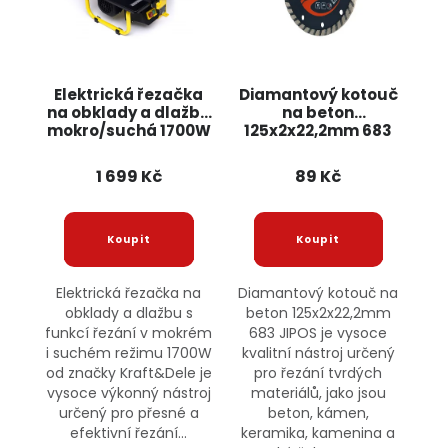
Elektrická řezačka
Diamantový kotouč
na obklady a dlažbu
na beton
mokro/suchá 1700W
125x2x22,2mm 683
KD1371 KRAFT&DELE
JIPOS
1 699 Kč
89 Kč
Elektrická řezačka na
Diamantový kotouč na
obklady a dlažbu s
beton 125x2x22,2mm
funkcí řezání v mokrém
683 JIPOS je vysoce
i suchém režimu 1700W
kvalitní nástroj určený
od značky Kraft&Dele je
pro řezání tvrdých
vysoce výkonný nástroj
materiálů, jako jsou
určený pro přesné a
beton, kámen,
efektivní řezání...
keramika, kamenina a