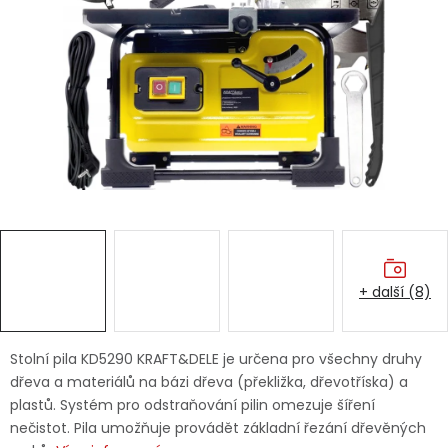
Dětská hřiště
Autodoplňky
Vánoce
Ochranné pomůcky
Fotovoltaika
+ další (8)
Výprodej
Značky
Stolní pila KD5290 KRAFT&DELE je určena pro všechny druhy
dřeva a materiálů na bázi dřeva (překližka, dřevotříska) a
plastů. Systém pro odstraňování pilin omezuje šíření
nečistot. Pila umožňuje provádět základní řezání dřevěných