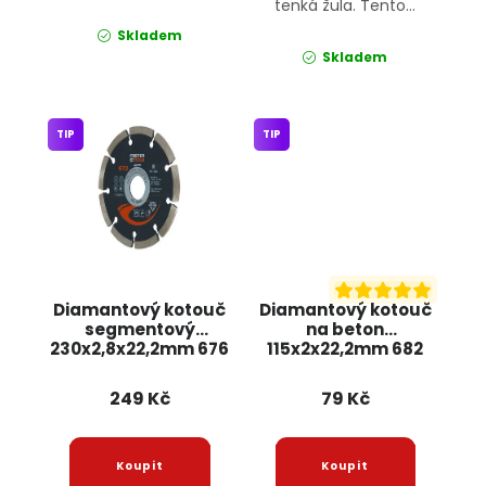
tenká žula. Tento...
Skladem
Skladem
TIP
TIP
Diamantový kotouč
Diamantový kotouč
segmentový
na beton
230x2,8x22,2mm 676
115x2x22,2mm 682
JIPOS
JIPOS
249 Kč
79 Kč