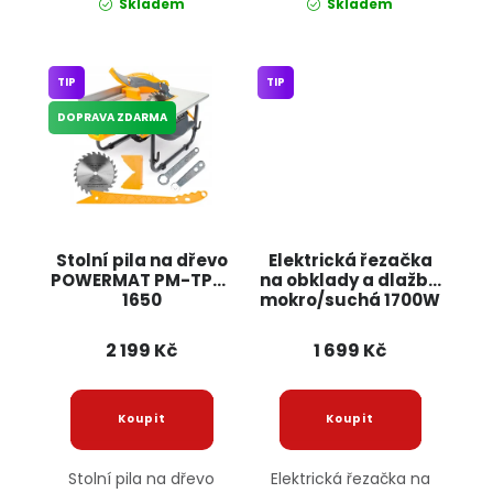
Skladem
Skladem
TIP
TIP
DOPRAVA ZDARMA
Stolní pila na dřevo
Elektrická řezačka
POWERMAT PM-TPS-
na obklady a dlažbu
1650
mokro/suchá 1700W
KD1371 KRAFT&DELE
2 199 Kč
1 699 Kč
Stolní pila na dřevo
Elektrická řezačka na