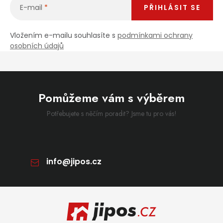
E-mail
PŘIHLÁSIT SE
Vložením e-mailu souhlasíte s
podmínkami ochrany
osobních údajů
Pomůžeme vám s výběrem
Potřebujete s něčím poradit? Jsme tu pro vás!
info
@
jipos.cz
Zápatí