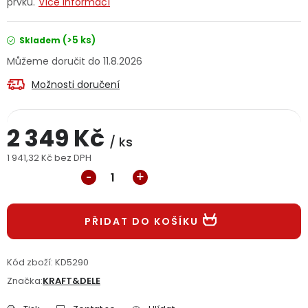
prvků.
Více informací
Jaký je aktuální stav mé objednávky?
(>5 ks)
Skladem
Velkoobchodní spolupráce (B2B)
Prodejna nářadí
11.8.2026
Možnosti doručení
Servis nářadí
Hodnocení obchodu
Doprava a platba
Váš zákaznický účet
Kontakt
2 349 Kč
/ ks
1 941,32 Kč bez DPH
PODPORA
Měrná cena:
Reklamační formulář
Odstoupení ve lhůtě 14 dní
PŘIDAT DO KOŠÍKU
Obchodní podmínky
Reklamační řád
Kód zboží:
KD5290
Podmínky ochrany osobních údajů
Značka:
KRAFT&DELE