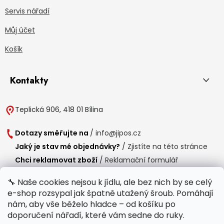
Servis nářadí
Můj účet
Košík
Kontakty
Teplická 906, 418 01 Bílina
Dotazy směřujte na
/
info@jipos.cz
Jaký je stav mé objednávky?
/
Zjistíte na této stránce
Chci reklamovat zboží
/
Reklamační formulář
Chci vrátit zboží do 14 dní
/
Formulář pro vrácení zboží
🔧 Naše cookies nejsou k jídlu, ale bez nich by se celý
e-shop rozsypal jak špatně utažený šroub. Pomáhají
Provozní doba
nám, aby vše běželo hladce – od košíku po
Po-Čt /
8:00 - 15:00
doporučení nářadí, které vám sedne do ruky.
Pá /
7:30 - 14:30