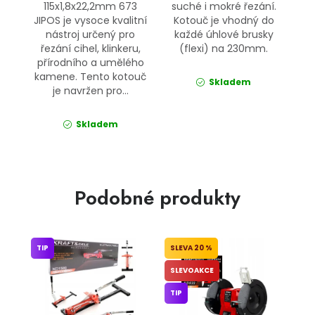
115x1,8x22,2mm 673
suché i mokré řezání.
JIPOS je vysoce kvalitní
Kotouč je vhodný do
nástroj určený pro
každé úhlové brusky
řezání cihel, klinkeru,
(flexi) na 230mm.
přírodního a umělého
kamene. Tento kotouč
Skladem
je navržen pro...
Skladem
Podobné produkty
TIP
20 %
SLEVOAKCE
TIP