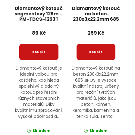
Diamantový kotouč
Diamantový kotouč
segmentový 125mm
na beton
PM-TDCS-1253T
230x3x22,2mm 685
POWERMAT
JIPOS
89 Kč
259 Kč
Diamantový kotouč je
Diamantový kotouč na
ideální volbou pro
beton 230x3x22,2mm
každého, kdo hledá
685 JIPOS je vysoce
spolehlivý a odolný
kvalitní nástroj určený
kotouč pro řezání
pro řezání tvrdých
různých stavebních
materiálů, jako jsou
materiálů. Díky
beton, kámen,
kvalitnímu zpracování,
keramika, kamenina a
vysoké odolnosti a...
tenká žula. Tento...
Skladem
Skladem