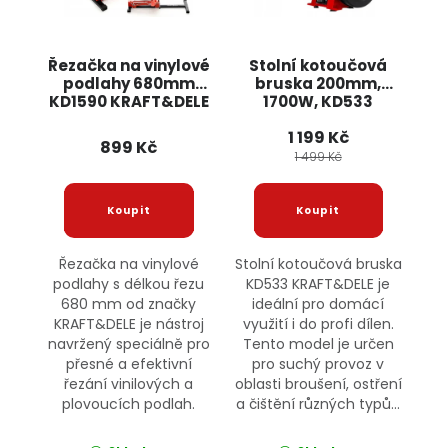
Řezačka na vinylové
Stolní kotoučová
podlahy 680mm
bruska 200mm,
KD1590 KRAFT&DELE
1700W, KD533
KRAFT&DELE
1 199 Kč
899 Kč
1 499 Kč
Řezačka na vinylové
Stolní kotoučová bruska
podlahy s délkou řezu
KD533 KRAFT&DELE je
680 mm od značky
ideální pro domácí
KRAFT&DELE je nástroj
využití i do profi dílen.
navržený speciálně pro
Tento model je určen
přesné a efektivní
pro suchý provoz v
řezání vinilových a
oblasti broušení, ostření
plovoucích podlah.
a čištění různých typů...