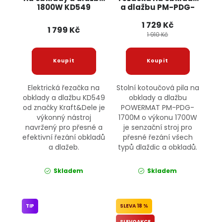
1800W KD549
a dlažbu PM-PDG-
KRAFT&DELE
1700M POWERMAT
1 729 Kč
1 799 Kč
1 910 Kč
Elektrická řezačka na
Stolní kotoučová pila na
obklady a dlažbu KD549
obklady a dlažbu
od značky Kraft&Dele je
POWERMAT PM-PDG-
výkonný nástroj
1700M o výkonu 1700W
navržený pro přesné a
je senzační stroj pro
efektivní řezání obkladů
přesné řezání všech
a dlažeb.
typů dlaždic a obkladů.
Skladem
Skladem
TIP
18 %
SLEVOAKCE