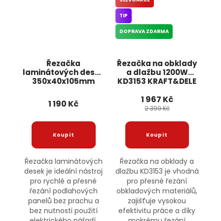
TIP
DOPRAVA ZDARMA
Řezačka
Řezačka na obklady
laminátových desek
a dlažbu 1200W
350x40x105mm
KD3153 KRAFT&DELE
KD637 KRAFT&DELE
1 967 Kč
1 190 Kč
2 399 Kč
Řezačka laminátových
Řezačka na obklady a
desek je ideální nástroj
dlažbu KD3153 je vhodná
pro rychlé a přesné
pro přesné řezání
řezání podlahových
obkladových materiálů,
panelů bez prachu a
zajišťuje vysokou
bez nutnosti použití
efektivitu práce a díky
elektrického nářadí.
mokrému řezání