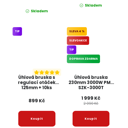
Skladem
Skladem
TIP
4 %
SLEVOAKCE
TIP
DOPRAVA ZDARMA
Úhlová bruska s
Úhlová bruska
regulací otáček
230mm 3000W PM-
125mm + 10ks
SZK-3000T
kotoučů, 1300W
POWERMAT
1 999 Kč
RTSZK0013 RED
899 Kč
TECHNIC
2 090 Kč