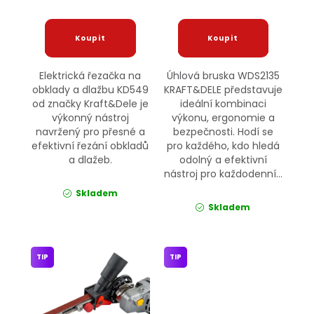
Elektrická řezačka na
Úhlová bruska WDS2135
obklady a dlažbu KD549
KRAFT&DELE představuje
od značky Kraft&Dele je
ideální kombinaci
výkonný nástroj
výkonu, ergonomie a
navržený pro přesné a
bezpečnosti. Hodí se
efektivní řezání obkladů
pro každého, kdo hledá
a dlažeb.
odolný a efektivní
nástroj pro každodenní...
Skladem
Skladem
TIP
TIP