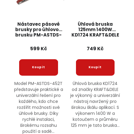
Nástavec pásové
Úhlová bruska
brusky pro úhlovou
125mm 1400W
brusku PM-ASTDS-
KD1724 KRAFT&DELE
452T POWERMAT
599 Kč
749 Kč
Model PM-ASTDS-452T
Úhlová bruska KD1724
představuje praktické a
od značky KRAFT&DELE
univerzální řešení pro
je výkonný a univerzální
každého, kdo chce
nástroj navržený pro
rozšířit možnosti své
širokou škálu aplikací. S
úhlové brusky. Díky
výkonem 1400 W a
rychlé instalaci,
kotoučem o průměru
širokému rozsahu
125 mm je tato bruska...
použití a sadě...