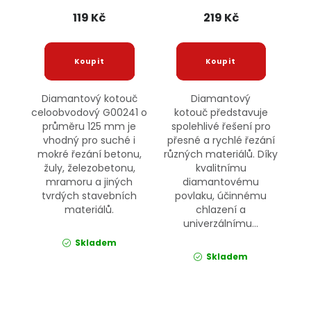
119 Kč
219 Kč
Diamantový kotouč
Diamantový
celoobvodový G00241 o
kotouč představuje
průměru 125 mm je
spolehlivé řešení pro
vhodný pro suché i
přesné a rychlé řezání
mokré řezání betonu,
různých materiálů. Díky
žuly, železobetonu,
kvalitnímu
mramoru a jiných
diamantovému
tvrdých stavebních
povlaku, účinnému
materiálů.
chlazení a
univerzálnímu...
Skladem
Skladem