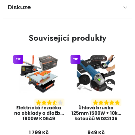
Diskuze
Související produkty
TIP
TIP
Elektrická řezačka
Úhlová bruska
na obklady a dlažbu
125mm 1500W + 10ks
1800W KD549
kotoučů WDS2135
KRAFT&DELE
KRAFT&DELE
1 799 Kč
949 Kč