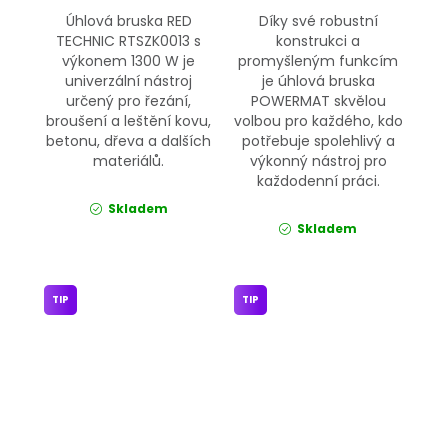
Úhlová bruska RED
Díky své robustní
TECHNIC RTSZK0013 s
konstrukci a
výkonem 1300 W je
promyšleným funkcím
univerzální nástroj
je úhlová bruska
určený pro řezání,
POWERMAT skvělou
broušení a leštění kovu,
volbou pro každého, kdo
betonu, dřeva a dalších
potřebuje spolehlivý a
materiálů.
výkonný nástroj pro
každodenní práci.
Skladem
Skladem
TIP
TIP