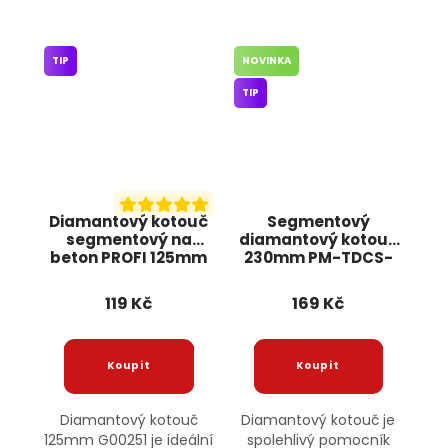
TIP
NOVINKA
TIP
Diamantový kotouč
Segmentový
segmentový na
diamantový kotouč
beton PROFI 125mm
230mm PM-TDCS-
G00251 GEKO
2302T POWERMAT
119 Kč
169 Kč
Diamantový kotouč
Diamantový kotouč je
125mm G00251 je ideální
spolehlivý pomocník