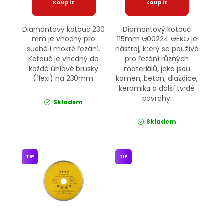
Diamantový kotouč 230
Diamantový kotouč
mm je vhodný pro
115mm G00224 GEKO je
suché i mokré řezání.
nástroj, který se používá
Kotouč je vhodný do
pro řezání různých
každé úhlové brusky
materiálů, jako jsou
(flexi) na 230mm.
kámen, beton, dlaždice,
keramika a další tvrdé
povrchy.
Skladem
Skladem
TIP
TIP