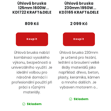
Úhlová bruska
Úhlová bruska
125mm 1600W
230mm 1950W
KD1722 KRAFT&DELE
KD3165 KRAFT&DELE
809 Kč
2 099 Kč
Úhlová bruska nabízí
Úhlová bruska 230mm
kombinaci vysokého
je určená pro řezání,
výkonu, bezpečnosti a
leštění a broušení velké
univerzálního využití. Je
škály materiálů jako
ideální volbou pro
například: dřevo, beton,
náročné domácí i
plasty, keramika, kámen
profesionální použití při
a mnoho dalších. Je
práci s různými
vybaven motorem o...
materiály.
Skladem
Skladem