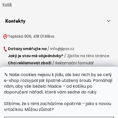
Košík
Kontakty
Teplická 906, 418 01 Bílina
Dotazy směřujte na
/
info@jipos.cz
Jaký je stav mé objednávky?
/
Zjistíte na této stránce
Chci reklamovat zboží
/
Reklamační formulář
Chci vrátit zboží do 14 dní
/
Formulář pro vrácení zboží
🔧 Naše cookies nejsou k jídlu, ale bez nich by se celý
e-shop rozsypal jak špatně utažený šroub. Pomáhají
Provozní doba
nám, aby vše běželo hladce – od košíku po
Po-Čt /
8:00 - 15:00
doporučení nářadí, které vám sedne do ruky.
Pá /
7:30 - 14:30
Slíbíme, že s nimi zacházíme opatrně – jako s novou
Polední přestávka /
11:00 - 11:30
vrtačkou. Můžou zůstat?