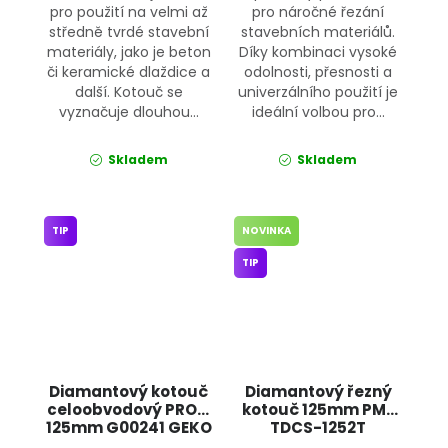
pro použití na velmi až
pro náročné řezání
středně tvrdé stavební
stavebních materiálů.
materiály, jako je beton
Díky kombinaci vysoké
či keramické dlaždice a
odolnosti, přesnosti a
další. Kotouč se
univerzálního použití je
vyznačuje dlouhou...
ideální volbou pro...
Skladem
Skladem
TIP
NOVINKA
TIP
Diamantový kotouč
Diamantový řezný
celoobvodový PROFI
kotouč 125mm PM-
125mm G00241 GEKO
TDCS-1252T
POWERMAT