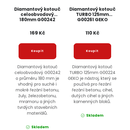
Diamantový kotouč
Diamantový kotouč
celoobvodový
TURBO 125mm
180mm G00242
G00261 GEKO
GEKO
169 Kč
110 Kč
Diamantový kotouč
Diamantový kotouč
celoobvodový G00242
TURBO 125mm G00224
o průměru 180 mm je
GEKO je nástroj, který se
vhodný pro suché i
používá pro řezání
mokré řezání betonu,
řezání betonu, cihel,
žuly, železobetonu,
dutých cihel a jiných
mramoru a jiných
kamenných bloků.
tvrdých stavebních
materiálů.
Skladem
Skladem