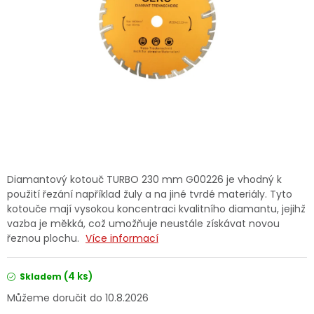
Dětská hřiště
Autodoplňky
Vánoce
Ochranné pomůcky
Fotovoltaika
Diamantový kotouč TURBO 230 mm G00226 je vhodný k
použití řezání například žuly a na jiné tvrdé materiály. Tyto
Výprodej
kotouče mají vysokou koncentraci kvalitního diamantu, jejihž
vazba je měkká, což umožňuje neustále získávat novou
řeznou plochu.
Více informací
Značky
(4 ks)
Skladem
10.8.2026