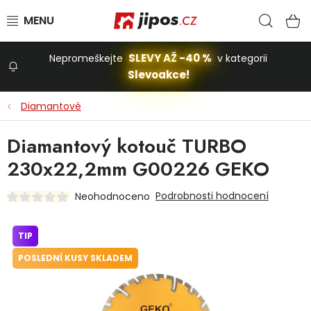
Přejít na obsah
Hled
N
SLEVY AŽ -40 %
Nepromeškejte
v kategorii
Slevoakce!
Slevoakce
Diamantové
Zahrada
Diamantový kotouč TURBO
230x22,2mm G00226 GEKO
Stavba a dům
Podrobnosti hodnocení
Neohodnoceno
Dílna
TIP
POSLEDNÍ KUSY SKLADEM
Domácnost