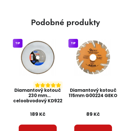
Podobné produkty
TIP
TIP
Diamantový kotouč
Diamantový kotouč
230 mm
115mm G00224 GEKO
celoobvodový KD922
KRAFT&DELE
189 Kč
89 Kč