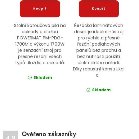
Stolní kotoučová pila na
Řezačka laminátových
obklady a dlažbu
desek je ideální nástroj
POWERMAT PM-PDG-
pro rychlé a přesné
1700M o výkonu 1700W
řezání podlahových
je senzační stroj pro
panelů bez prachu a
přesné řezání všech
bez nutnosti použití
typů dlaždic a obkladů.
elektrického nářadí.
Díky robustní konstrukci
a...
Skladem
Skladem
Ověřeno zákazníky
4.9