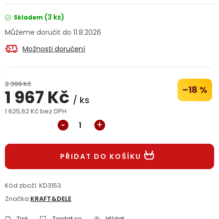
Jaký je aktuální stav mé objednávky?
(3 ks)
Skladem
11.8.2026
Velkoobchodní spolupráce (B2B)
Prodejna nářadí
Možnosti doručení
Servis nářadí
Hodnocení obchodu
2 399 Kč
Doprava a platba
Váš zákaznický účet
Kontakt
–18 %
1 967 Kč
/ ks
1 625,62 Kč bez DPH
PODPORA
Měrná cena:
Reklamační formulář
Odstoupení ve lhůtě 14 dní
PŘIDAT DO KOŠÍKU
Obchodní podmínky
Reklamační řád
Kód zboží:
KD3153
Podmínky ochrany osobních údajů
Značka:
KRAFT&DELE
Tisk
Zeptat se
Hlídat