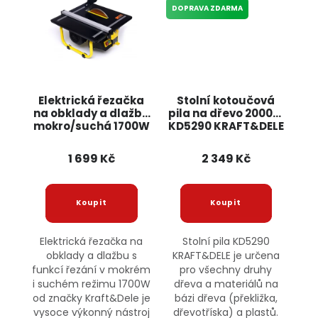
DOPRAVA ZDARMA
Elektrická řezačka
Stolní kotoučová
na obklady a dlažbu
pila na dřevo 2000W
mokro/suchá 1700W
KD5290 KRAFT&DELE
KD1371 KRAFT&DELE
1 699 Kč
2 349 Kč
Elektrická řezačka na
Stolní pila KD5290
obklady a dlažbu s
KRAFT&DELE je určena
funkcí řezání v mokrém
pro všechny druhy
i suchém režimu 1700W
dřeva a materiálů na
od značky Kraft&Dele je
bázi dřeva (překližka,
vysoce výkonný nástroj
dřevotříska) a plastů.