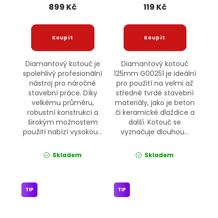
899 Kč
119 Kč
Diamantový kotouč je
Diamantový kotouč
spolehlivý profesionální
125mm G00251 je ideální
nástroj pro náročné
pro použití na velmi až
stavební práce. Díky
středně tvrdé stavební
velkému průměru,
materiály, jako je beton
robustní konstrukci a
či keramické dlaždice a
širokým možnostem
další. Kotouč se
použití nabízí vysokou...
vyznačuje dlouhou...
Skladem
Skladem
TIP
TIP