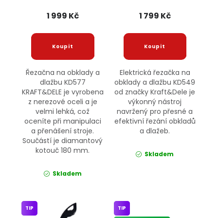
KRAFT&DELE
KRAFT&DELE
1 999 Kč
1 799 Kč
Řezačna na obklady a
Elektrická řezačka na
dlažbu KD577
obklady a dlažbu KD549
KRAFT&DELE je vyrobena
od značky Kraft&Dele je
z nerezové oceli a je
výkonný nástroj
velmi lehká, což
navržený pro přesné a
oceníte při manipulaci
efektivní řezání obkladů
a přenášení stroje.
a dlažeb.
Součástí je diamantový
kotouč 180 mm.
Skladem
Skladem
TIP
TIP