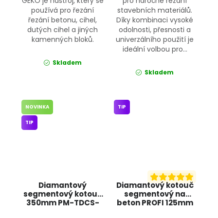
GEKO je nástroj, který se
pro náročné řezání
používá pro řezání
stavebních materiálů.
řezání betonu, cihel,
Díky kombinaci vysoké
dutých cihel a jiných
odolnosti, přesnosti a
kamenných bloků.
univerzálního použití je
ideální volbou pro...
Skladem
Skladem
NOVINKA
TIP
TIP
Diamantový
Diamantový kotouč
segmentový kotouč
segmentový na
350mm PM-TDCS-
beton PROFI 125mm
3501T POWERMAT
G00251 GEKO