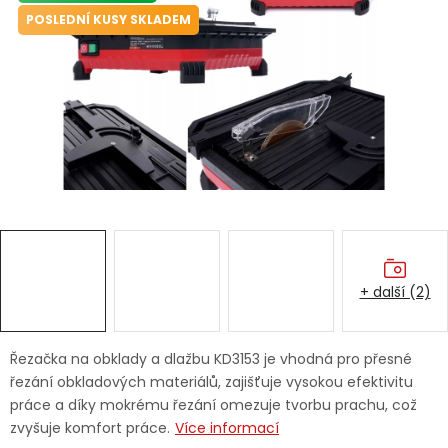
Dětská hřiště
POSLEDNÍ KUSY SKLADEM
Autodoplňky
Vánoce
Ochranné pomůcky
Fotovoltaika
+ další (2)
Výprodej
Značky
Řezačka na obklady a dlažbu KD3153 je vhodná pro přesné
řezání obkladových materiálů, zajišťuje vysokou efektivitu
práce a díky mokrému řezání omezuje tvorbu prachu, což
zvyšuje komfort práce.
Více informací