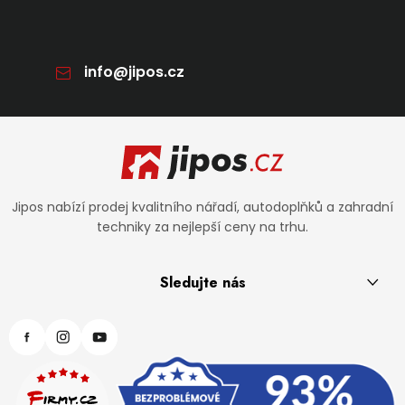
info
@
jipos.cz
Zápatí
Jipos nabízí prodej kvalitního nářadí, autodoplňků a zahradní
techniky za nejlepší ceny na trhu.
Sledujte nás