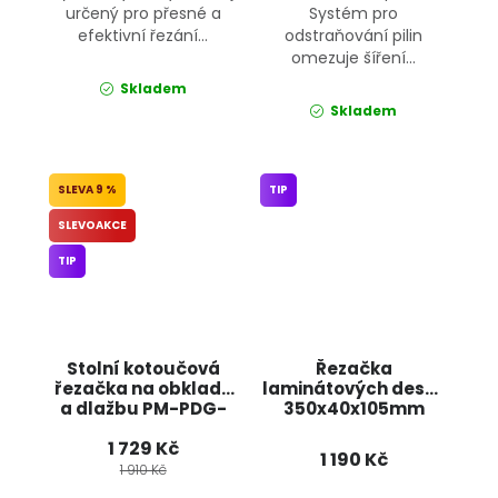
určený pro přesné a
Systém pro
efektivní řezání...
odstraňování pilin
omezuje šíření...
Skladem
Skladem
9 %
TIP
SLEVOAKCE
TIP
Stolní kotoučová
Řezačka
řezačka na obklady
laminátových desek
a dlažbu PM-PDG-
350x40x105mm
1700M POWERMAT
KD637 KRAFT&DELE
1 729 Kč
1 190 Kč
1 910 Kč