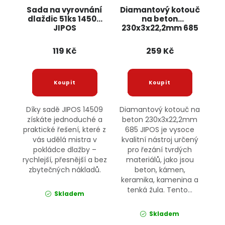
Sada na vyrovnání
Diamantový kotouč
dlaždic 51ks 14509
na beton
JIPOS
230x3x22,2mm 685
JIPOS
119 Kč
259 Kč
Díky sadě JIPOS 14509
Diamantový kotouč na
získáte jednoduché a
beton 230x3x22,2mm
praktické řešení, které z
685 JIPOS je vysoce
vás udělá mistra v
kvalitní nástroj určený
pokládce dlažby –
pro řezání tvrdých
rychlejší, přesnější a bez
materiálů, jako jsou
zbytečných nákladů.
beton, kámen,
keramika, kamenina a
tenká žula. Tento...
Skladem
Skladem