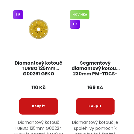
TIP
NOVINKA
TIP
Diamantový kotouč
Segmentový
TURBO 125mm
diamantový kotouč
G00261 GEKO
230mm PM-TDCS-
2302T POWERMAT
110 Kč
169 Kč
Diamantový kotouč
Diamantový kotouč je
TURBO 125mm G00224
spolehlivý pomocník