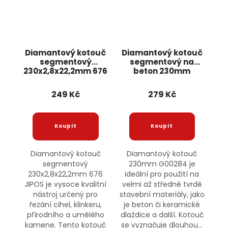
Diamantový kotouč
Diamantový kotouč
segmentový
segmentový na
230x2,8x22,2mm 676
beton 230mm
JIPOS
G00284 GEKO
249 Kč
279 Kč
Diamantový kotouč
Diamantový kotouč
segmentový
230mm G00284 je
230x2,8x22,2mm 676
ideální pro použití na
JIPOS je vysoce kvalitní
velmi až středně tvrdé
nástroj určený pro
stavební materiály, jako
řezání cihel, klinkeru,
je beton či keramické
přírodního a umělého
dlaždice a další. Kotouč
kamene. Tento kotouč
se vyznačuje dlouhou...