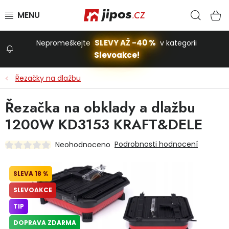
Přejít na obsah
Hled
N
SLEVY AŽ -40 %
Nepromeškejte
v kategorii
Slevoakce!
Slevoakce
Řezačky na dlažbu
Zahrada
Řezačka na obklady a dlažbu
1200W KD3153 KRAFT&DELE
Stavba a dům
Podrobnosti hodnocení
Neohodnoceno
Dílna
18 %
SLEVOAKCE
Domácnost
TIP
DOPRAVA ZDARMA