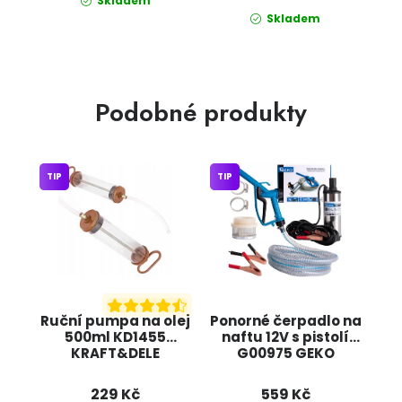
Skladem
Skladem
Podobné produkty
TIP
TIP
Ruční pumpa na olej
Ponorné čerpadlo na
500ml KD1455
naftu 12V s pistolí
KRAFT&DELE
G00975 GEKO
229 Kč
559 Kč