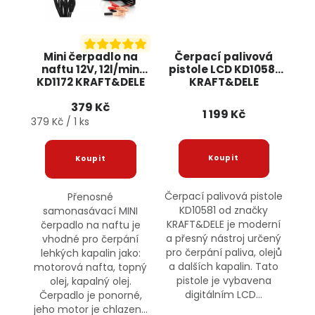
Mini čerpadlo na
Čerpací palivová
naftu 12V, 12l/min
pistole LCD KD10581
KD1172 KRAFT&DELE
KRAFT&DELE
379 Kč
1 199 Kč
Měrná cena:
379 Kč / 1 ks
Čerpací palivová pistole
Přenosné
KD10581 od značky
samonasávací MINI
KRAFT&DELE je moderní
čerpadlo na naftu je
a přesný nástroj určený
vhodné pro čerpání
pro čerpání paliva, olejů
lehkých kapalin jako:
a dalších kapalin. Tato
motorová nafta, topný
pistole je vybavena
olej, kapalný olej.
digitálním LCD...
Čerpadlo je ponorné,
jeho motor je chlazen...