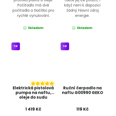
Počítadlo má dvě
když není k dispozici
počítadla a tlačítko pro
žádný hlavní zdroj
rychlé vynulování.
energie.
Skladem
Skladem
TIP
TIP
Elektrická pistolová
Ruční čerpadlo na
pumpa na naftu,
naftu G00990 GEKO
oleje do sudu
KRAFT&DELE KD1165
1 419 Kč
119 Kč