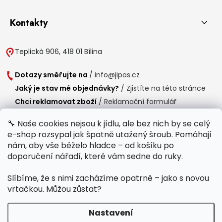
Kontakty
Teplická 906, 418 01 Bílina
Dotazy směřujte na
/
info@jipos.cz
Jaký je stav mé objednávky?
/
Zjistíte na této stránce
Chci reklamovat zboží
/
Reklamační formulář
Chci vrátit zboží do 14 dní
/
Formulář pro vrácení zboží
🔧 Naše cookies nejsou k jídlu, ale bez nich by se celý
e-shop rozsypal jak špatně utažený šroub. Pomáhají
Provozní doba
nám, aby vše běželo hladce – od košíku po
Po-Čt /
8:00 - 15:00
doporučení nářadí, které vám sedne do ruky.
Pá /
7:30 - 14:30
Slíbíme, že s nimi zacházíme opatrně – jako s novou
Polední přestávka /
11:00 - 11:30
vrtačkou. Můžou zůstat?
Nastavení