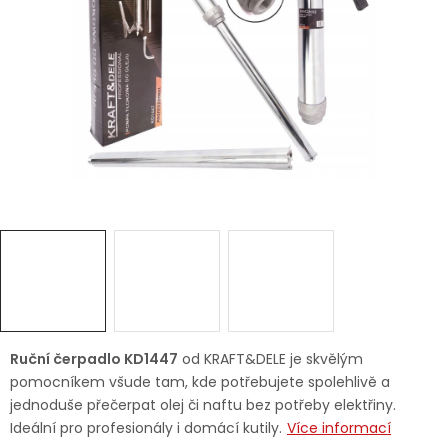
Dětská hřiště
Autodoplňky
Vánoce
Ochranné pomůcky
Fotovoltaika
Výprodej
Značky
Ruční čerpadlo KD1447
od KRAFT&DELE je skvělým
pomocníkem všude tam, kde potřebujete spolehlivě a
jednoduše přečerpat olej či naftu bez potřeby elektřiny.
Ideální pro profesionály i domácí kutily.
Více informací