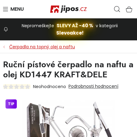
Přejít na obsah
Hled
N
SLEVY AŽ -40 %
Nepromeškejte
v kategorii
Slevoakce!
Slevoakce
Čerpadla na topný olej a naftu
Zahrada
Ruční pístové čerpadlo na naftu a
olej KD1447 KRAFT&DELE
Stavba a dům
Podrobnosti hodnocení
Neohodnoceno
Dílna
TIP
Domácnost