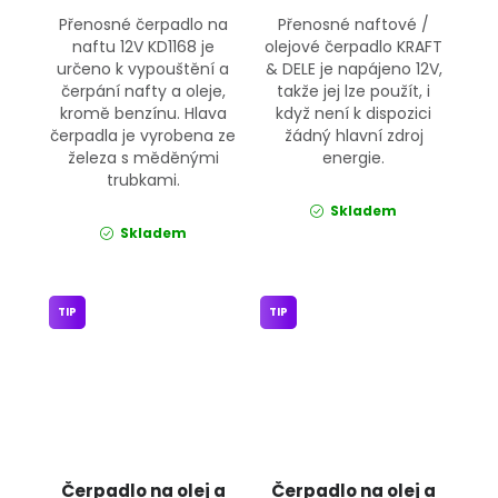
Přenosné čerpadlo na
Přenosné naftové /
naftu 12V KD1168 je
olejové čerpadlo KRAFT
určeno k vypouštění a
& DELE je napájeno 12V,
čerpání nafty a oleje,
takže jej lze použít, i
kromě benzínu. Hlava
když není k dispozici
čerpadla je vyrobena ze
žádný hlavní zdroj
železa s měděnými
energie.
trubkami.
Skladem
Skladem
TIP
TIP
Čerpadlo na olej a
Čerpadlo na olej a