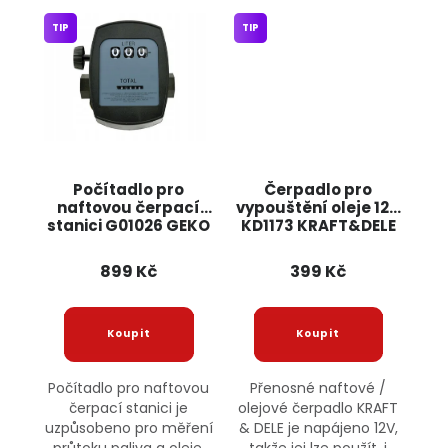
TIP
TIP
Počítadlo pro
Čerpadlo pro
naftovou čerpací
vypouštění oleje 12V
stanici G01026 GEKO
KD1173 KRAFT&DELE
899 Kč
399 Kč
Počítadlo pro naftovou
Přenosné naftové /
čerpací stanici je
olejové čerpadlo KRAFT
uzpůsobeno pro měření
& DELE je napájeno 12V,
průtoku paliva a oleje.
takže jej lze použít, i