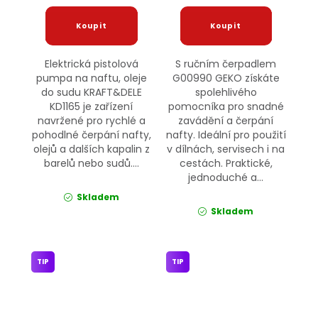
Elektrická pistolová
S ručním čerpadlem
pumpa na naftu, oleje
G00990 GEKO získáte
do sudu KRAFT&DELE
spolehlivého
KD1165 je zařízení
pomocníka pro snadné
navržené pro rychlé a
zavádění a čerpání
pohodlné čerpání nafty,
nafty. Ideální pro použití
olejů a dalších kapalin z
v dílnách, servisech i na
barelů nebo sudů....
cestách. Praktické,
jednoduché a...
Skladem
Skladem
TIP
TIP