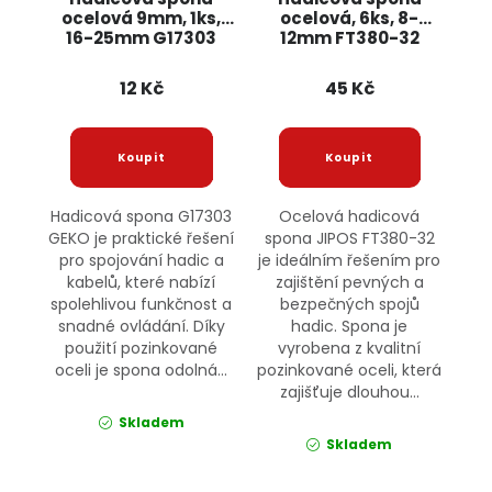
ocelová 9mm, 1ks,
ocelová, 6ks, 8-
16-25mm G17303
12mm FT380-32
GEKO
JIPOS
12 Kč
45 Kč
Hadicová spona G17303
Ocelová hadicová
GEKO je praktické řešení
spona JIPOS FT380-32
pro spojování hadic a
je ideálním řešením pro
kabelů, které nabízí
zajištění pevných a
spolehlivou funkčnost a
bezpečných spojů
snadné ovládání. Díky
hadic. Spona je
použití pozinkované
vyrobena z kvalitní
oceli je spona odolná...
pozinkované oceli, která
zajišťuje dlouhou...
Skladem
Skladem