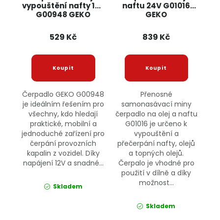
vypouštění nafty 12V
naftu 24V G01016
G00948 GEKO
GEKO
529 Kč
839 Kč
Čerpadlo GEKO G00948
Přenosné
je ideálním řešením pro
samonasávací miny
všechny, kdo hledají
čerpadlo na olej a naftu
praktické, mobilní a
G01016 je určeno k
jednoduché zařízení pro
vypouštění a
čerpání provozních
přečerpání nafty, olejů
kapalin z vozidel. Díky
a topných olejů.
napájení 12V a snadné...
Čerpalo je vhodné pro
použití v dílně a díky
možnost...
Skladem
Skladem