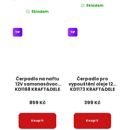
Skladem
Skladem
TIP
TIP
Čerpadlo na naftu
Čerpadlo pro
12V samonasávací
vypouštění oleje 12V
KD1168 KRAFT&DELE
KD1173 KRAFT&DELE
859 Kč
399 Kč