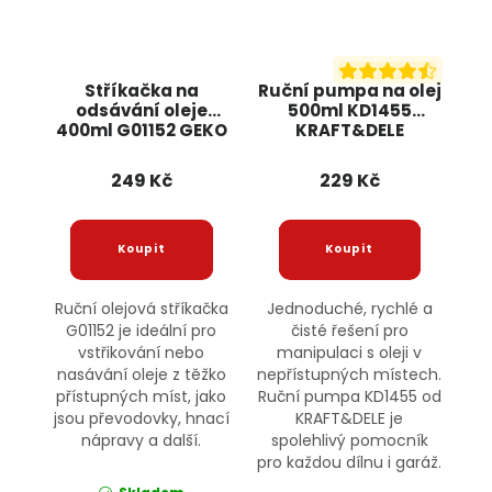
Stříkačka na
Ruční pumpa na olej
odsávání oleje
500ml KD1455
400ml G01152 GEKO
KRAFT&DELE
249 Kč
229 Kč
Ruční olejová stříkačka
Jednoduché, rychlé a
G01152 je ideální pro
čisté řešení pro
vstřikování nebo
manipulaci s oleji v
nasávání oleje z těžko
nepřístupných místech.
přístupných míst, jako
Ruční pumpa KD1455 od
jsou převodovky, hnací
KRAFT&DELE je
nápravy a další.
spolehlivý pomocník
pro každou dílnu i garáž.