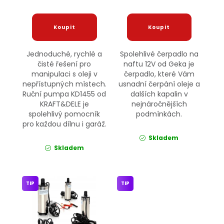
Jednoduché, rychlé a
Spolehlivé čerpadlo na
čisté řešení pro
naftu 12V od Geka je
manipulaci s oleji v
čerpadlo, které Vám
nepřístupných místech.
usnadní čerpání oleje a
Ruční pumpa KD1455 od
dalších kapalin v
KRAFT&DELE je
nejnáročnějších
spolehlivý pomocník
podmínkách.
pro každou dílnu i garáž.
Skladem
Skladem
TIP
TIP