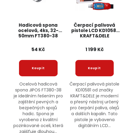
Hadicová spona
Čerpací palivová
ocelová, 4ks, 32-
pistole LCD KD10581
50mm FT380-38
KRAFT&DELE
JIPOS
54 Kč
1 199 Kč
Ocelová hadicová
Čerpací palivová pistole
spona JIPOS FT380-38
KD10581 od značky
je ideálním řešením pro
KRAFT&DELE je moderní
zajištění pevných a
a přesný nástroj určený
bezpečných spojů
pro čerpání paliva, olejů
hadic. Spona je
a dalších kapalin. Tato
vyrobena z kvalitní
pistole je vybavena
pozinkované oceli, která
digitálním LCD...
zajišťuje dlouhou...