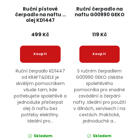
Ruční pístové
Ruční čerpadlo na
čerpadlo na naftu a
naftu G00990 GEKO
olej KD1447
KRAFT&DELE
499 Kč
119 Kč
Ruční čerpadlo KD1447
S ručním čerpadlem
od KRAFT&DELE je
G00990 GEKO získáte
skvělým pomocníkem
spolehlivého
všude tam, kde
pomocníka pro snadné
potřebujete spolehlivě a
zavádění a čerpání
jednoduše přečerpat
nafty. Ideální pro použití
olej či naftu bez
v dílnách, servisech i na
potřeby elektřiny.
cestách. Praktické,
Ideální pro...
jednoduché a...
Skladem
Skladem