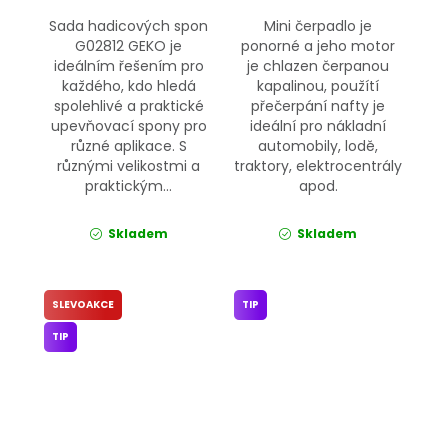
Sada hadicových spon
Mini čerpadlo je
G02812 GEKO je
ponorné a jeho motor
ideálním řešením pro
je chlazen čerpanou
každého, kdo hledá
kapalinou, použítí
spolehlivé a praktické
přečerpání nafty je
upevňovací spony pro
ideální pro nákladní
různé aplikace. S
automobily, lodě,
různými velikostmi a
traktory, elektrocentrály
praktickým...
apod.
Skladem
Skladem
SLEVOAKCE
TIP
TIP