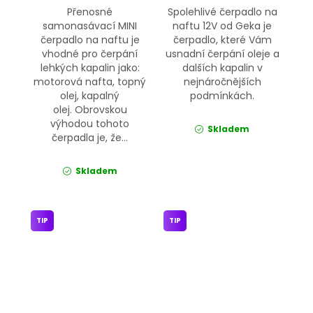
Přenosné
Spolehlivé čerpadlo na
samonasávací MINI
naftu 12V od Geka je
čerpadlo na naftu je
čerpadlo, které Vám
vhodné pro čerpání
usnadní čerpání oleje a
lehkých kapalin jako:
dalších kapalin v
motorová nafta, topný
nejnáročnějších
olej, kapalný
podmínkách.
olej. Obrovskou
výhodou tohoto
Skladem
čerpadla je, že...
Skladem
TIP
TIP