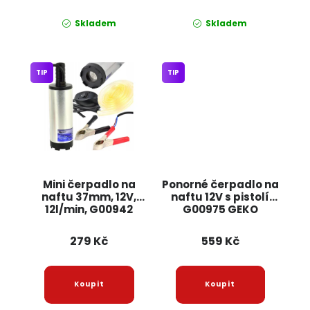
Skladem
Skladem
TIP
TIP
Mini čerpadlo na
Ponorné čerpadlo na
naftu 37mm, 12V,
naftu 12V s pistolí
12l/min, G00942
G00975 GEKO
GEKO
279 Kč
559 Kč