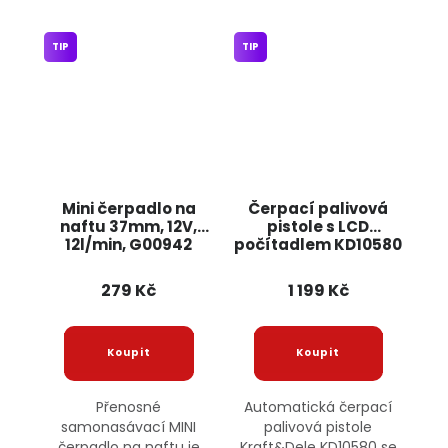
TIP
TIP
Mini čerpadlo na
Čerpací palivová
naftu 37mm, 12V,
pistole s LCD
12l/min, G00942
počítadlem KD10580
GEKO
KRAFT&DELE
279 Kč
1 199 Kč
Přenosné
Automatická čerpací
samonasávací MINI
palivová pistole
čerpadlo na naftu je
Kraft&Dele KD10580 se