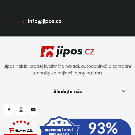
info
@
jipos.cz
Zápatí
Jipos nabízí prodej kvalitního nářadí, autodoplňků a zahradní
techniky za nejlepší ceny na trhu.
Sledujte nás