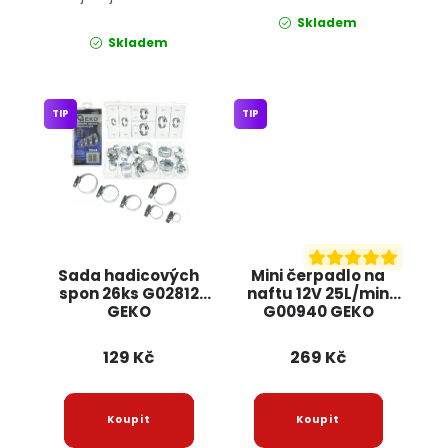
Skladem
Skladem
TIP
TIP
Sada hadicových
Mini čerpadlo na
spon 26ks G02812
naftu 12V 25L/min
GEKO
G00940 GEKO
129 Kč
269 Kč