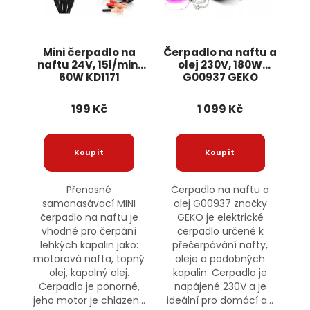
Mini čerpadlo na
Čerpadlo na naftu a
naftu 24V, 15l/min,
olej 230V, 180W
60W KD1171
G00937 GEKO
KRAFT&DELE
199 Kč
1 099 Kč
Přenosné
Čerpadlo na naftu a
samonasávací MINI
olej G00937 značky
čerpadlo na naftu je
GEKO je elektrické
vhodné pro čerpání
čerpadlo určené k
lehkých kapalin jako:
přečerpávání nafty,
motorová nafta, topný
oleje a podobných
olej, kapalný olej.
kapalin. Čerpadlo je
Čerpadlo je ponorné,
napájené 230V a je
jeho motor je chlazen...
ideální pro domácí a...