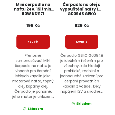
Mini čerpadlo na
Čerpadlo na olej a
naftu 24V, 15l/min,
vypouštění nafty 12V
60W KD1171
G00948 GEKO
KRAFT&DELE
199 Kč
529 Kč
Přenosné
Čerpadlo GEKO G00948
samonasávací MINI
je ideálním řešením pro
čerpadlo na naftu je
všechny, kdo hledají
vhodné pro čerpání
praktické, mobilní a
lehkých kapalin jako:
jednoduché zařízení pro
motorová nafta, topný
čerpání provozních
olej, kapalný olej.
kapalin z vozidel. Díky
Čerpadlo je ponorné,
napájení 12V a snadné...
jeho motor je chlazen...
Skladem
Skladem