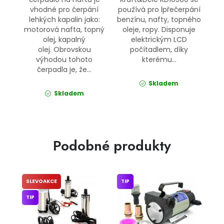
vhodné pro čerpání
používá pro lpřečerpání
lehkých kapalin jako:
benzínu, nafty, topného
motorová nafta, topný
oleje, ropy. Disponuje
olej, kapalný
elektrickým LCD
olej. Obrovskou
počítadlem, díky
výhodou tohoto
kterému...
čerpadla je, že...
Skladem
Skladem
Podobné produkty
SLEVOAKCE
TIP
TIP