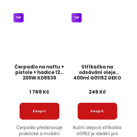
TIP
TIP
Čerpadlo na naftu +
Stříkačka na
pistole + hadice 12V
odsávání oleje
200W KD5536
400ml G01152 GEKO
KRAFT&DELE
1 769 Kč
249 Kč
Čerpadlo představuje
Ruční olejová stříkačka
praktické a mobilní
G01152 je ideální pro