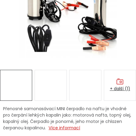
Dětská hřiště
Autodoplňky
Vánoce
Ochranné pomůcky
Fotovoltaika
+ další (1)
Výprodej
Značky
Přenosné samonasávací MINI čerpadlo na naftu je vhodné
pro čerpání lehkých kapalin jako: motorová nafta, topný olej,
kapalný olej. Čerpadlo je ponorné, jeho motor je chlazen
čerpanou kapalinou.
Více informací