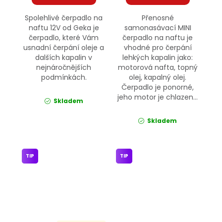
Spolehlivé čerpadlo na
Přenosné
naftu 12V od Geka je
samonasávací MINI
čerpadlo, které Vám
čerpadlo na naftu je
usnadní čerpání oleje a
vhodné pro čerpání
dalších kapalin v
lehkých kapalin jako:
nejnáročnějších
motorová nafta, topný
podmínkách.
olej, kapalný olej.
Čerpadlo je ponorné,
jeho motor je chlazen...
Skladem
Skladem
TIP
TIP