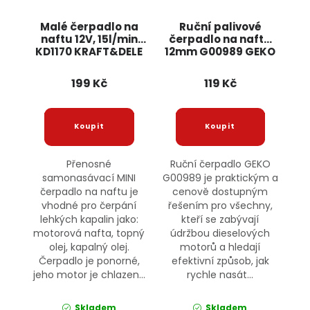
Malé čerpadlo na
Ruční palivové
naftu 12V, 15l/min
čerpadlo na naftu
KD1170 KRAFT&DELE
12mm G00989 GEKO
199 Kč
119 Kč
Přenosné
Ruční čerpadlo GEKO
samonasávací MINI
G00989 je praktickým a
čerpadlo na naftu je
cenově dostupným
vhodné pro čerpání
řešením pro všechny,
lehkých kapalin jako:
kteří se zabývají
motorová nafta, topný
údržbou dieselových
olej, kapalný olej.
motorů a hledají
Čerpadlo je ponorné,
efektivní způsob, jak
jeho motor je chlazen...
rychle nasát...
Skladem
Skladem