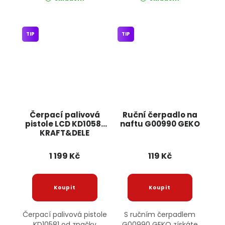
TIP
TIP
Čerpací palivová
Ruční čerpadlo na
pistole LCD KD10581
naftu G00990 GEKO
KRAFT&DELE
1 199 Kč
119 Kč
Čerpací palivová pistole
S ručním čerpadlem
KD10581 od značky
G00990 GEKO získáte