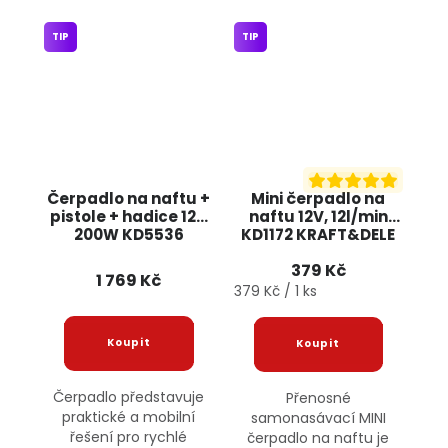
TIP
TIP
Čerpadlo na naftu +
Mini čerpadlo na
pistole + hadice 12V
naftu 12V, 12l/min
200W KD5536
KD1172 KRAFT&DELE
KRAFT&DELE
379 Kč
1 769 Kč
Měrná cena:
379 Kč / 1 ks
Čerpadlo představuje
Přenosné
praktické a mobilní
samonasávací MINI
řešení pro rychlé
čerpadlo na naftu je