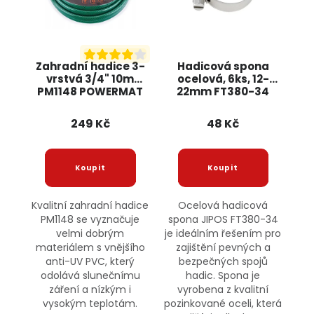
Zahradní hadice 3-
Hadicová spona
vrstvá 3/4" 10m
ocelová, 6ks, 12-
PM1148 POWERMAT
22mm FT380-34
JIPOS
249 Kč
48 Kč
Kvalitní zahradní hadice
Ocelová hadicová
PM1148 se vyznačuje
spona JIPOS FT380-34
velmi dobrým
je ideálním řešením pro
materiálem s vnějšího
zajištění pevných a
anti-UV PVC, který
bezpečných spojů
odolává slunečnímu
hadic. Spona je
záření a nízkým i
vyrobena z kvalitní
vysokým teplotám.
pozinkované oceli, která