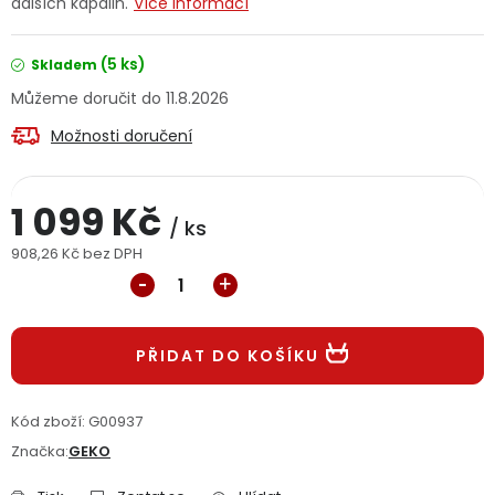
dalších kapalin.
Více informací
Jaký je aktuální stav mé objednávky?
(5 ks)
Skladem
Velkoobchodní spolupráce (B2B)
Prodejna nářadí
11.8.2026
Možnosti doručení
Servis nářadí
Hodnocení obchodu
Doprava a platba
Váš zákaznický účet
Kontakt
1 099 Kč
/ ks
908,26 Kč bez DPH
PODPORA
Měrná cena:
Reklamační formulář
Odstoupení ve lhůtě 14 dní
PŘIDAT DO KOŠÍKU
Obchodní podmínky
Reklamační řád
Kód zboží:
G00937
Podmínky ochrany osobních údajů
Značka:
GEKO