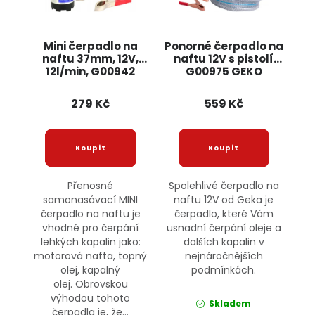
Mini čerpadlo na
Ponorné čerpadlo na
naftu 37mm, 12V,
naftu 12V s pistolí
12l/min, G00942
G00975 GEKO
GEKO
279 Kč
559 Kč
Přenosné
Spolehlivé čerpadlo na
samonasávací MINI
naftu 12V od Geka je
čerpadlo na naftu je
čerpadlo, které Vám
vhodné pro čerpání
usnadní čerpání oleje a
lehkých kapalin jako:
dalších kapalin v
motorová nafta, topný
nejnáročnějších
olej, kapalný
podmínkách.
olej. Obrovskou
výhodou tohoto
Skladem
čerpadla je, že...