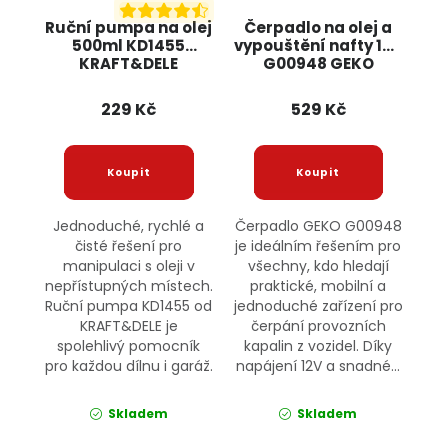
Ruční pumpa na olej
Čerpadlo na olej a
500ml KD1455
vypouštění nafty 12V
KRAFT&DELE
G00948 GEKO
229 Kč
529 Kč
Jednoduché, rychlé a
Čerpadlo GEKO G00948
čisté řešení pro
je ideálním řešením pro
manipulaci s oleji v
všechny, kdo hledají
nepřístupných místech.
praktické, mobilní a
Ruční pumpa KD1455 od
jednoduché zařízení pro
KRAFT&DELE je
čerpání provozních
spolehlivý pomocník
kapalin z vozidel. Díky
pro každou dílnu i garáž.
napájení 12V a snadné...
Skladem
Skladem