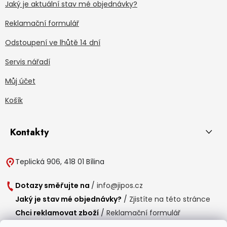
Jaký je aktuální stav mé objednávky?
Reklamační formulář
Odstoupení ve lhůtě 14 dní
Servis nářadí
Můj účet
Košík
Kontakty
Teplická 906, 418 01 Bílina
Dotazy směřujte na
/
info@jipos.cz
Jaký je stav mé objednávky?
/
Zjistíte na této stránce
Chci reklamovat zboží
/
Reklamační formulář
Chci vrátit zboží do 14 dní
/
Formulář pro vrácení zboží