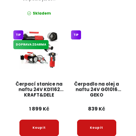
Skladem
TIP
TIP
DOPRAVA ZDARMA
Čerpací stanice na
Čerpadlo na olej a
naftu 24V KD1162
naftu 24V G01016
KRAFT&DELE
GEKO
1 899 Kč
839 Kč