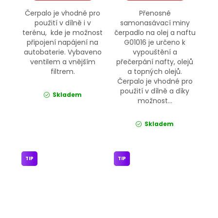
Čerpalo je vhodné pro
Přenosné
použití v dílně i v
samonasávací miny
terénu, kde je možnost
čerpadlo na olej a naftu
připojení napájení na
G01016 je určeno k
autobaterie. Vybaveno
vypouštění a
ventilem a vnějším
přečerpání nafty, olejů
filtrem.
a topných olejů.
Čerpalo je vhodné pro
použití v dílně a díky
Skladem
možnost...
Skladem
TIP
TIP