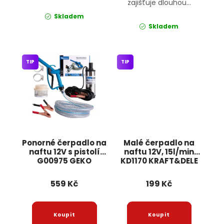
zajišťuje dlouhou...
Skladem
Skladem
TIP
TIP
Ponorné čerpadlo na
Malé čerpadlo na
naftu 12V s pistolí
naftu 12V, 15l/min
G00975 GEKO
KD1170 KRAFT&DELE
559 Kč
199 Kč