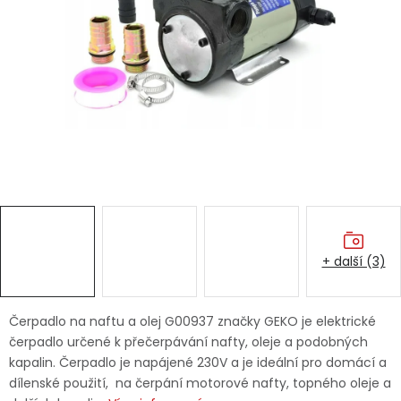
Dětská hřiště
Autodoplňky
Vánoce
Ochranné pomůcky
Fotovoltaika
+ další (3)
Výprodej
Značky
Čerpadlo na naftu a olej G00937 značky GEKO je elektrické
čerpadlo určené k přečerpávání nafty, oleje a podobných
kapalin. Čerpadlo je napájené 230V a je ideální pro domácí a
dílenské použití, na čerpání motorové nafty, topného oleje a