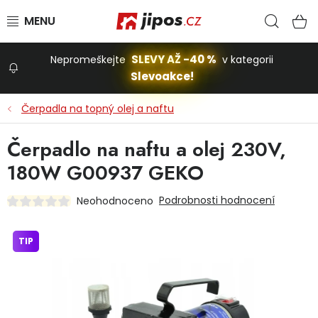
Přejít na obsah
Hled
N
SLEVY AŽ -40 %
Nepromeškejte
v kategorii
Slevoakce!
Slevoakce
Čerpadla na topný olej a naftu
Zahrada
Čerpadlo na naftu a olej 230V,
180W G00937 GEKO
Stavba a dům
Podrobnosti hodnocení
Neohodnoceno
Dílna
TIP
Domácnost