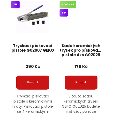
TIP
NOVINKA
TIP
Tryskací pískovací
Sada keramických
pistole G02007 GEKO
trysek pro pískovací
pistole 4ks G02025
GEKO
390 Kč
179 Kč
Tryskací pískovací
S touto sadou
pistole s keramickými
keramických trysek
hroty. Pískovací pistole
GEKO G02025 budete
se 4 keramickými
mít vždy po ruce