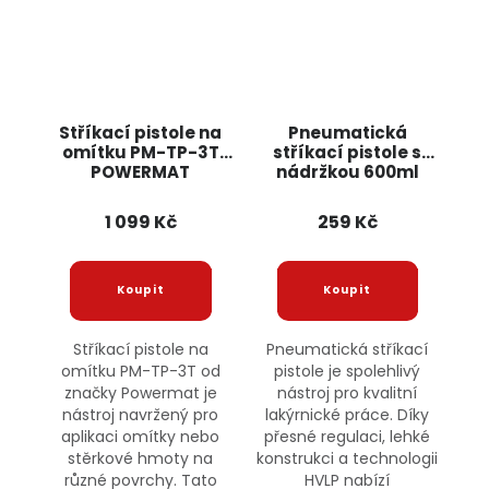
Stříkací pistole na
Pneumatická
omítku PM-TP-3T
stříkací pistole s
POWERMAT
nádržkou 600ml
KD2090 KRAFT&DELE
1 099 Kč
259 Kč
Stříkací pistole na
Pneumatická stříkací
omítku PM-TP-3T od
pistole je spolehlivý
značky Powermat je
nástroj pro kvalitní
nástroj navržený pro
lakýrnické práce. Díky
aplikaci omítky nebo
přesné regulaci, lehké
stěrkové hmoty na
konstrukci a technologii
různé povrchy. Tato
HVLP nabízí