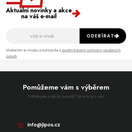
Aktuální novinky a akce
na váš e-mail
ODEBÍRAT
Vložením e-mailu souhlasíte s
podmínkami ochrany osobních
údajů
Pomůžeme vám s výběrem
Potřebujete s něčím poradit? Jsme tu pro vás!
info
@
jipos.cz