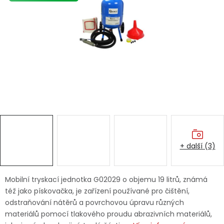
Dětská hřiště
Autodoplňky
Vánoce
Ochranné pomůcky
Fotovoltaika
+ další (3)
Výprodej
Značky
Mobilní tryskací jednotka G02029 o objemu 19 litrů, známá
též jako pískovačka, je zařízení používané pro čištění,
odstraňování nátěrů a povrchovou úpravu různých
materiálů pomocí tlakového proudu abrazivních materiálů,