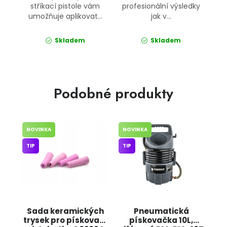
stříkací pistole vám
profesionální výsledky
umožňuje aplikovat...
jak v...
Skladem
Skladem
Podobné produkty
NOVINKA
NOVINKA
TIP
TIP
Sada keramických
Pneumatická
trysek pro pískovací
pískovačka 10L,