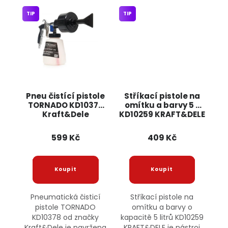
TIP
TIP
Pneu čistící pistole
Stříkací pistole na
TORNADO KD10378
omítku a barvy 5 L
Kraft&Dele
KD10259 KRAFT&DELE
599 Kč
409 Kč
Pneumatická čisticí
Stříkací pistole na
pistole TORNADO
omítku a barvy o
KD10378 od značky
kapacitě 5 litrů KD10259
Kraft&Dele je navržena
KRAFT&DELE je nástroj