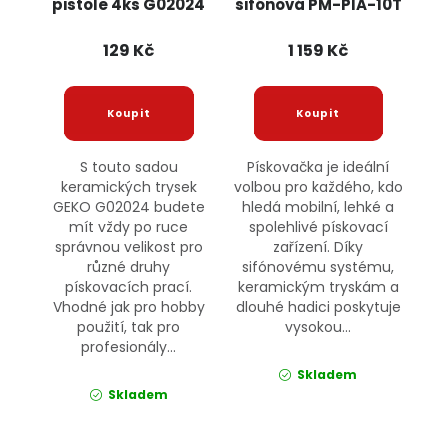
pistole 4ks G02024
sifónová PM-PIA-10T
GEKO
POWERMAT
129 Kč
1 159 Kč
S touto sadou
Pískovačka je ideální
keramických trysek
volbou pro každého, kdo
GEKO G02024 budete
hledá mobilní, lehké a
mít vždy po ruce
spolehlivé pískovací
správnou velikost pro
zařízení. Díky
různé druhy
sifónovému systému,
pískovacích prací.
keramickým tryskám a
Vhodné jak pro hobby
dlouhé hadici poskytuje
použití, tak pro
vysokou...
profesionály...
Skladem
Skladem