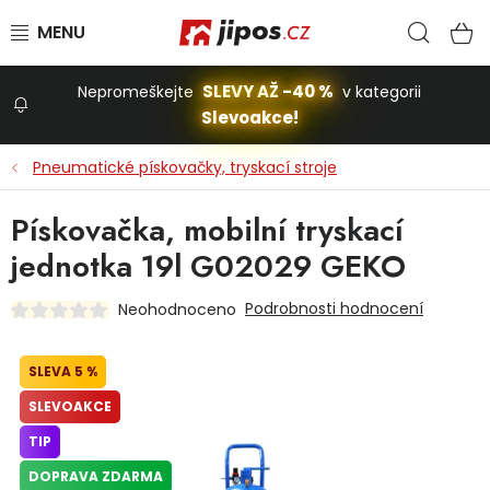
Přejít na obsah
Hled
N
SLEVY AŽ -40 %
Nepromeškejte
v kategorii
Slevoakce!
Slevoakce
Pneumatické pískovačky, tryskací stroje
Zahrada
Pískovačka, mobilní tryskací
jednotka 19l G02029 GEKO
Stavba a dům
Podrobnosti hodnocení
Neohodnoceno
Dílna
5 %
SLEVOAKCE
Domácnost
TIP
DOPRAVA ZDARMA