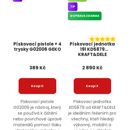
TIP
DOPRAVA ZDARMA
Pískovací pistole + 4
Pískovací jednotka
trysky G02006 GEKO
19l KD5879
KRAFT&DELE
389 Kč
2 890 Kč
Pískovací pistole
Pískovací jednotka
G02006 je nástroj, který
KD5879 od KRAFT&DELE
se používá k čištění
je ideálním řešením pro
nebo povrchové úpravě
všechny, kteří hledají
materiálů pomocí tlaku
výkonný, mobilní a