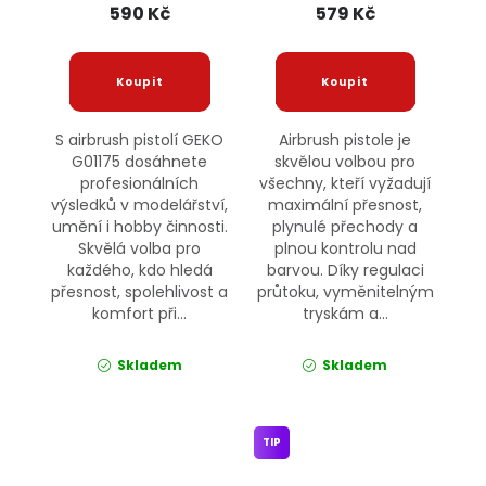
590 Kč
579 Kč
S airbrush pistolí GEKO
Airbrush pistole je
G01175 dosáhnete
skvělou volbou pro
profesionálních
všechny, kteří vyžadují
výsledků v modelářství,
maximální přesnost,
umění i hobby činnosti.
plynulé přechody a
Skvělá volba pro
plnou kontrolu nad
každého, kdo hledá
barvou. Díky regulaci
přesnost, spolehlivost a
průtoku, vyměnitelným
komfort při...
tryskám a...
Skladem
Skladem
TIP