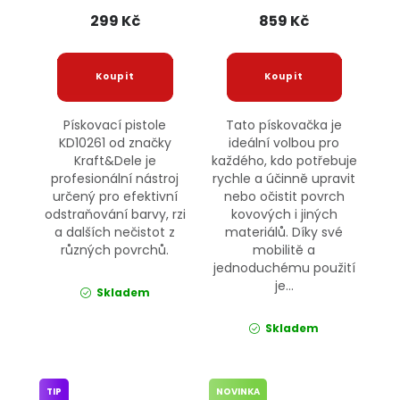
299 Kč
859 Kč
Pískovací pistole
Tato pískovačka je
KD10261 od značky
ideální volbou pro
Kraft&Dele je
každého, kdo potřebuje
profesionální nástroj
rychle a účinně upravit
určený pro efektivní
nebo očistit povrch
odstraňování barvy, rzi
kovových i jiných
a dalších nečistot z
materiálů. Díky své
různých povrchů.
mobilitě a
jednoduchému použití
je...
Skladem
Skladem
TIP
NOVINKA