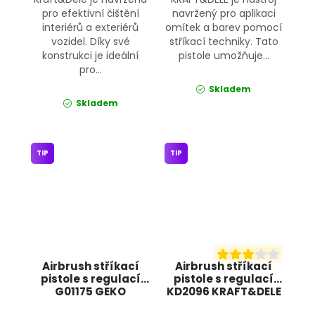
pro efektivní čištění
navržený pro aplikaci
interiérů a exteriérů
omítek a barev pomocí
vozidel. Díky své
stříkací techniky. Tato
konstrukci je ideální
pistole umožňuje...
pro...
Skladem
Skladem
TIP
TIP
Airbrush stříkací
Airbrush stříkací
pistole s regulací
pistole s regulací
G01175 GEKO
KD2096 KRAFT&DELE