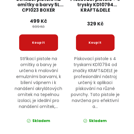
omítky a barvy 5L
trysky KD10794
CP1023 BOXER
KRAFT&DELE
499 Kč
329 Kč
699 Kč
Stříkací pistole na
Pískovací pistole s 4
omítky a barvy je
tryskami KD10794 od
určena k malování
značky KRAFT&DELE je
emulzními barvami, k
profesionální nástroj
bílení vápnem i k
určený k aplikaci
nanášení akrylátových
pískování na různé
omítek na tepelnou
povrchy. Tato pistole je
izolaci, je ideální pro
navržena pro efektivní
nanášení omítek,...
a...
Skladem
Skladem