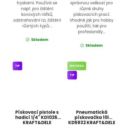
tryskami. Používá se
správnou velikost pro
např. pro čištění
různé druhy
kovových ráfků,
pískovacích prací.
odstraňování rzi, čištění
Vhodné jak pro hobby
různých typů...
použití, tak pro
profesionály...
Skladem
Skladem
TIP
NOVINKA
TIP
Pískovací pistole s
Pneumatická
hadicí 1/4" KD10261
pískovačka 10l
KRAFT&DELE
KD5932 KRAFT&DELE