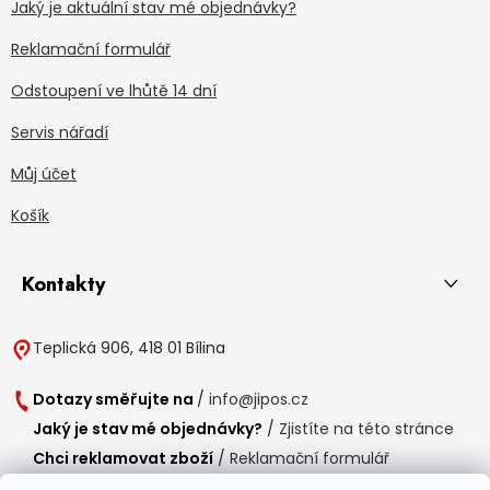
Jaký je aktuální stav mé objednávky?
Reklamační formulář
Odstoupení ve lhůtě 14 dní
Servis nářadí
Můj účet
Košík
Kontakty
Teplická 906, 418 01 Bílina
Dotazy směřujte na
/
info@jipos.cz
Jaký je stav mé objednávky?
/
Zjistíte na této stránce
Chci reklamovat zboží
/
Reklamační formulář
Chci vrátit zboží do 14 dní
/
Formulář pro vrácení zboží