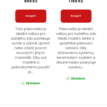
859 Kč
1 159 Kč
Tato pískovačka je
Pískovačka je ideální
ideální volbou pro
volbou pro každého, kdo
každého, kdo potřebuje
hledá mobilní, lehké a
rychle a účinně upravit
spolehlivé pískovací
nebo očistit povrch
zařízení. Díky
kovových i jiných
sifónovému systému,
materiálů. Díky své
keramickým tryskám a
mobilitě a
dlouhé hadici poskytuje
jednoduchému použití
vysokou...
je...
Skladem
Skladem