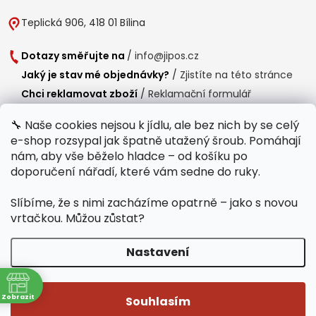
Teplická 906, 418 01 Bílina
Dotazy směřujte na
/
info@jipos.cz
Jaký je stav mé objednávky?
/
Zjistíte na této stránce
Chci reklamovat zboží
/
Reklamační formulář
Chci vrátit zboží do 14 dní
/
Formulář pro vrácení zboží
🔧 Naše cookies nejsou k jídlu, ale bez nich by se celý
e-shop rozsypal jak špatně utažený šroub. Pomáhají
Provozní doba
nám, aby vše běželo hladce – od košíku po
Po-Čt /
8:00 - 15:00
doporučení nářadí, které vám sedne do ruky.
Pá /
7:30 - 14:30
Slíbíme, že s nimi zacházíme opatrně – jako s novou
Polední přestávka /
11:00 - 11:30
vrtačkou. Můžou zůstat?
Nastavení
Copyright 2026
Jipos.cz
. Všechna práva vyhrazena.
Upravit nastavení
ně
cookies
Zobrazit
Souhlasím
Běží na Shoptet Premium
/
Webdesign mi-ma.cz
/