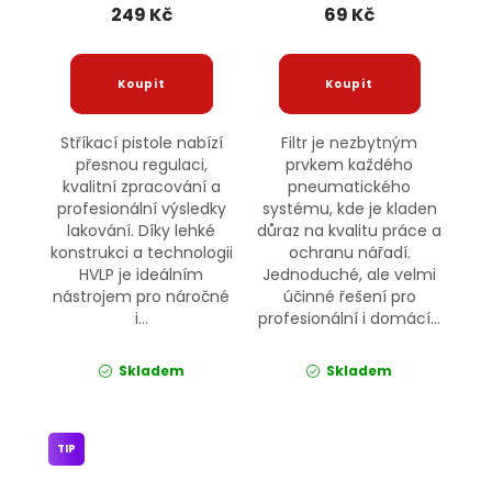
249 Kč
69 Kč
Stříkací pistole nabízí
Filtr je nezbytným
přesnou regulaci,
prvkem každého
kvalitní zpracování a
pneumatického
profesionální výsledky
systému, kde je kladen
lakování. Díky lehké
důraz na kvalitu práce a
konstrukci a technologii
ochranu nářadí.
HVLP je ideálním
Jednoduché, ale velmi
nástrojem pro náročné
účinné řešení pro
i...
profesionální i domácí...
Skladem
Skladem
TIP