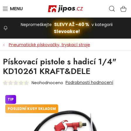
Přejít na obsah
Hled
N
SLEVY AŽ -40 %
Nepromeškejte
v kategorii
Slevoakce!
Slevoakce
Pneumatické pískovačky, tryskací stroje
Zahrada
Pískovací pistole s hadicí 1/4"
KD10261 KRAFT&DELE
Stavba a dům
Podrobnosti hodnocení
Neohodnoceno
Dílna
TIP
POSLEDNÍ KUSY SKLADEM
Domácnost