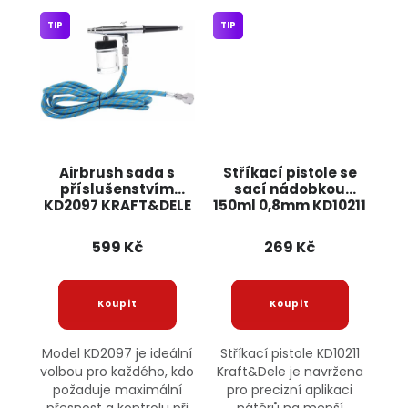
TIP
TIP
Airbrush sada s
Stříkací pistole se
příslušenstvím
sací nádobkou
KD2097 KRAFT&DELE
150ml 0,8mm KD10211
Kraft&Dele
599 Kč
269 Kč
Model KD2097 je ideální
Stříkací pistole KD10211
volbou pro každého, kdo
Kraft&Dele je navržena
požaduje maximální
pro precizní aplikaci
přesnost a kontrolu při
nátěrů na menší