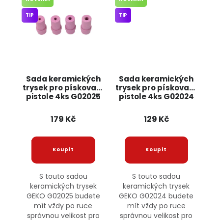
TIP
TIP
Sada keramických
Sada keramických
trysek pro pískovací
trysek pro pískovací
pistole 4ks G02025
pistole 4ks G02024
GEKO
GEKO
179 Kč
129 Kč
S touto sadou
S touto sadou
keramických trysek
keramických trysek
GEKO G02025 budete
GEKO G02024 budete
mít vždy po ruce
mít vždy po ruce
správnou velikost pro
správnou velikost pro