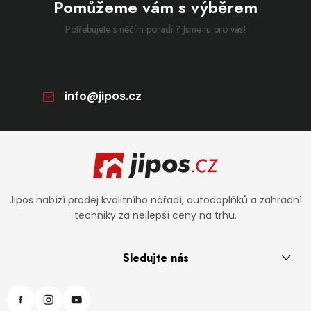
Pomůžeme vám s výběrem
Potřebujete s něčím poradit? Jsme tu pro vás!
info
@
jipos.cz
Zápatí
Jipos nabízí prodej kvalitního nářadí, autodoplňků a zahradní
techniky za nejlepší ceny na trhu.
Sledujte nás