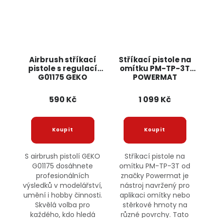
Airbrush stříkací
Stříkací pistole na
pistole s regulací
omítku PM-TP-3T
G01175 GEKO
POWERMAT
590 Kč
1 099 Kč
S airbrush pistolí GEKO
Stříkací pistole na
G01175 dosáhnete
omítku PM-TP-3T od
profesionálních
značky Powermat je
výsledků v modelářství,
nástroj navržený pro
umění i hobby činnosti.
aplikaci omítky nebo
Skvělá volba pro
stěrkové hmoty na
každého, kdo hledá
různé povrchy. Tato