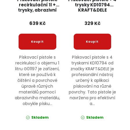
recirkulační 1l +
trysky KD10794
trysky, abrazivní
KRAFT&DELE
směs 2kg G01197
GEKO
639 Kč
329 Kč
Pískovací pistole s
Pískovací pistole s 4
recirkulací o objemu 1
tryskami KD10794 od
litru G01197 je zařízení,
značky KRAFT&DELE je
které se používá k
profesionální nástroj
čištění a povrchové
určený k aplikaci
úpravě různých
pískování na různé
materiálů pomocí
povrchy. Tato pistole je
abrazivního materiálu,
navržena pro efektivní
obvykle písku...
a...
Skladem
Skladem