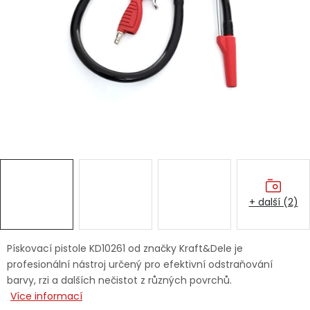
Dětská hřiště
Autodoplňky
Vánoce
Ochranné pomůcky
Fotovoltaika
+ další (2)
Výprodej
Značky
Pískovací pistole KD10261 od značky Kraft&Dele je
profesionální nástroj určený pro efektivní odstraňování
barvy, rzi a dalších nečistot z různých povrchů.
Více informací