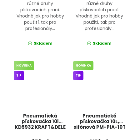
různé druhy
různé druhy
pískovacích prací.
pískovacích prací.
Vhodné jak pro hobby
Vhodné jak pro hobby
použití, tak pro
použití, tak pro
profesionály...
profesionály...
Skladem
Skladem
NOVINKA
NOVINKA
TIP
TIP
Pneumatická
Pneumatická
pískovačka 10l
pískovačka 10L,
KD5932 KRAFT&DELE
sifónová PM-PIA-10T
POWERMAT