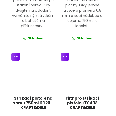
stříkání barev. Díky
plochy. Díky jemné
dvojitému ovládání,
trysce o průměru 0,8
vyměnitelným tryskám
mm a sací nádobce o
a bohatému
objemu 150 ml je
příslušenství...
ideální...
Skladem
Skladem
TIP
TIP
Stříkací pistole na
Filtr pro stříkací
barvu 750ml KD2091
pistole KD1498
KRAFT&DELE
KRAFT&DELE