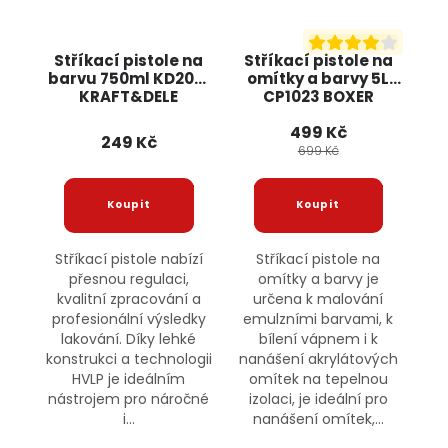
Stříkací pistole na
Stříkací pistole na
barvu 750ml KD2091
omítky a barvy 5L
KRAFT&DELE
CP1023 BOXER
499 Kč
249 Kč
699 Kč
Stříkací pistole nabízí
Stříkací pistole na
přesnou regulaci,
omítky a barvy je
kvalitní zpracování a
určena k malování
profesionální výsledky
emulzními barvami, k
lakování. Díky lehké
bílení vápnem i k
konstrukci a technologii
nanášení akrylátových
HVLP je ideálním
omítek na tepelnou
nástrojem pro náročné
izolaci, je ideální pro
i...
nanášení omítek,...