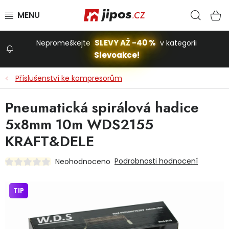
Přejít na obsah
Hled
N
SLEVY AŽ -40 %
Nepromeškejte
v kategorii
Slevoakce!
Slevoakce
Příslušenství ke kompresorům
Zahrada
Pneumatická spirálová hadice
5x8mm 10m WDS2155
Stavba a dům
KRAFT&DELE
Podrobnosti hodnocení
Neohodnoceno
Dílna
TIP
Domácnost