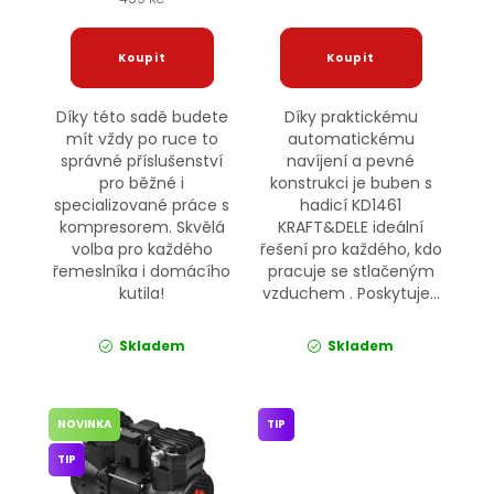
Díky této sadě budete
Díky praktickému
mít vždy po ruce to
automatickému
správné příslušenství
navíjení a pevné
pro běžné i
konstrukci je buben s
specializované práce s
hadicí KD1461
kompresorem. Skvělá
KRAFT&DELE ideální
volba pro každého
řešení pro každého, kdo
řemeslníka i domácího
pracuje se stlačeným
kutila!
vzduchem . Poskytuje...
Skladem
Skladem
NOVINKA
TIP
TIP