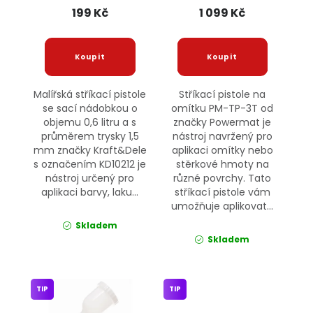
Kraft&Dele
199 Kč
1 099 Kč
Malířská stříkací pistole
Stříkací pistole na
se sací nádobkou o
omítku PM-TP-3T od
objemu 0,6 litru a s
značky Powermat je
průměrem trysky 1,5
nástroj navržený pro
mm značky Kraft&Dele
aplikaci omítky nebo
s označením KD10212 je
stěrkové hmoty na
nástroj určený pro
různé povrchy. Tato
aplikaci barvy, laku...
stříkací pistole vám
umožňuje aplikovat...
Skladem
Skladem
TIP
TIP