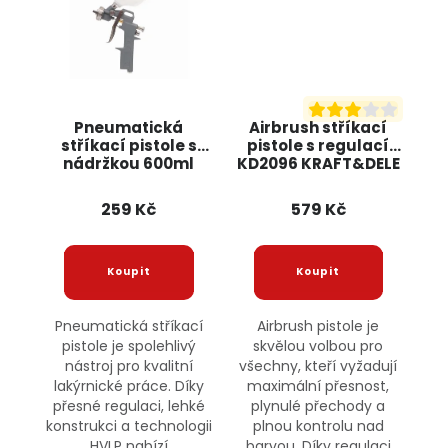
Pneumatická
Airbrush stříkací
stříkací pistole s
pistole s regulací
nádržkou 600ml
KD2096 KRAFT&DELE
KD2090 KRAFT&DELE
259 Kč
579 Kč
Pneumatická stříkací
Airbrush pistole je
pistole je spolehlivý
skvělou volbou pro
nástroj pro kvalitní
všechny, kteří vyžadují
lakýrnické práce. Díky
maximální přesnost,
přesné regulaci, lehké
plynulé přechody a
konstrukci a technologii
plnou kontrolu nad
HVLP nabízí
barvou. Díky regulaci