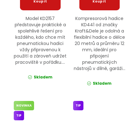
Model KD2157
Kompresorová hadice
představuje praktické a
KD441 od značky
spolehlivé řešení pro
Kraft&Dele je odolná a
každého, kdo chce mít
flexibilní hadice o délce
pneumatickou hadici
20 metrů a průměru 12
vždy připravenou k
mm, ideální pro
použití a zároveň udržet
připojení
pracoviště v pořádku....
pneumatických
nástrojů v dílně, garáži...
Skladem
Skladem
NOVINKA
TIP
TIP