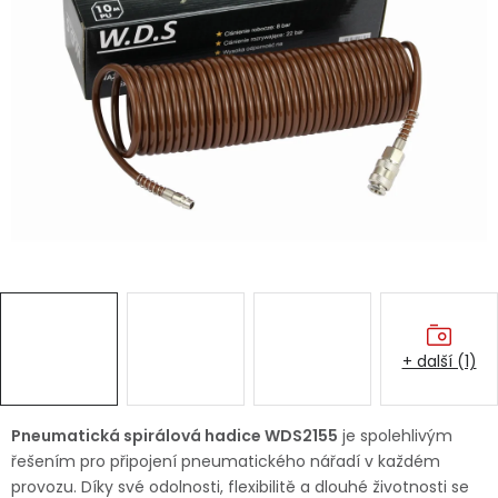
Dětská hřiště
Autodoplňky
Vánoce
Ochranné pomůcky
Fotovoltaika
Výprodej
+ další (1)
Značky
Pneumatická spirálová hadice WDS2155
je spolehlivým
řešením pro připojení pneumatického nářadí v každém
provozu. Díky své odolnosti, flexibilitě a dlouhé životnosti se