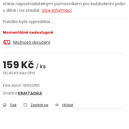
stane nepostradatelným pomocníkem pro každodenní práci
Jaký je aktuální stav mé objednávky?
v dílně i na stavbě.
Více informací
Položka byla vyprodána…
Velkoobchodní spolupráce (B2B)
Prodejna nářadí
Momentálně nedostupné
Servis nářadí
Hodnocení obchodu
Možnosti doručení
Doprava a platba
Váš zákaznický účet
Kontakt
159 Kč
/ ks
PODPORA
131,40 Kč bez DPH
Měrná cena:
Reklamační formulář
Odstoupení ve lhůtě 14 dní
Kód zboží:
WDS2155
Značka:
KRAFT&DELE
Obchodní podmínky
Reklamační řád
Tisk
Zeptat se
Hlídat
Podmínky ochrany osobních údajů