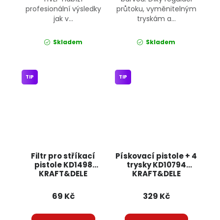
profesionální výsledky
průtoku, vyměnitelným
jak v...
tryskám a...
Skladem
Skladem
TIP
TIP
Filtr pro stříkací
Pískovací pistole + 4
pistole KD1498
trysky KD10794
KRAFT&DELE
KRAFT&DELE
69 Kč
329 Kč