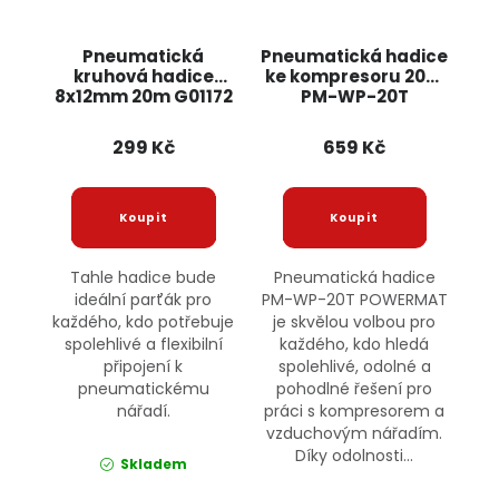
Pneumatická
Pneumatická hadice
kruhová hadice
ke kompresoru 20m
8x12mm 20m G01172
PM-WP-20T
GEKO
POWERMAT
299 Kč
659 Kč
Tahle hadice bude
Pneumatická hadice
ideální parťák pro
PM-WP-20T POWERMAT
každého, kdo potřebuje
je skvělou volbou pro
spolehlivé a flexibilní
každého, kdo hledá
připojení k
spolehlivé, odolné a
pneumatickému
pohodlné řešení pro
nářadí.
práci s kompresorem a
vzduchovým nářadím.
Díky odolnosti...
Skladem