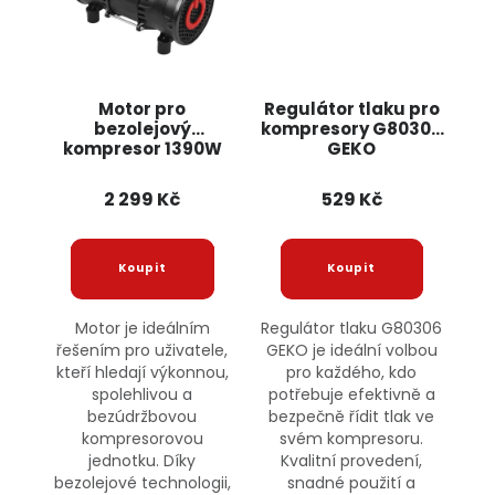
Motor pro
Regulátor tlaku pro
bezolejový
kompresory G80306
kompresor 1390W
GEKO
KD4076 KRAFT&DELE
2 299 Kč
529 Kč
Motor je ideálním
Regulátor tlaku G80306
řešením pro uživatele,
GEKO je ideální volbou
kteří hledají výkonnou,
pro každého, kdo
spolehlivou a
potřebuje efektivně a
bezúdržbovou
bezpečně řídit tlak ve
kompresorovou
svém kompresoru.
jednotku. Díky
Kvalitní provedení,
bezolejové technologii,
snadné použití a