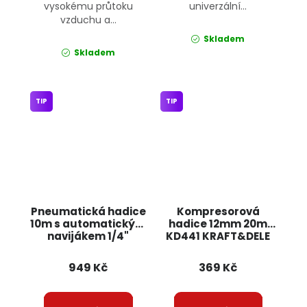
vysokému průtoku
univerzální...
vzduchu a...
Skladem
Skladem
TIP
TIP
Pneumatická hadice
Kompresorová
10m s automatickým
hadice 12mm 20m
navijákem 1/4"
KD441 KRAFT&DELE
KD2157 KRAFT&DELE
949 Kč
369 Kč