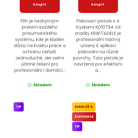
Filtr je nezbytným
Pískovací pistole s 4
prvkem každého
tryskami KD10794 od
pneumatického
značky KRAFT&DELE je
systému, kde je kladen
profesionální nástroj
důraz na kvalitu práce a
určený k aplikaci
ochranu nářadí.
pískování na různé
Jednoduché, ale velmi
povrchy. Tato pistole je
účinné řešení pro
navržena pro efektivní
profesionální i domácí...
a...
Skladem
Skladem
TIP
28 %
SLEVOAKCE
TIP