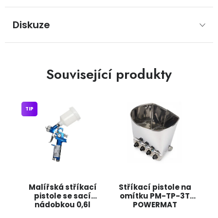
Diskuze
Související produkty
TIP
Malířská stříkací
Stříkací pistole na
pistole se sací
omítku PM-TP-3T
nádobkou 0,6l
POWERMAT
1,5mm KD10212