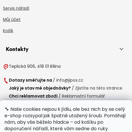
Servis nářadí
Můj účet
Košík
Kontakty
Teplická 906, 418 01 Bílina
Dotazy směřujte na
/
info@jipos.cz
Jaký je stav mé objednávky?
/
Zjistíte na této stránce
Chci reklamovat zboží
/
Reklamační formulář
Chci vrátit zboží do 14 dní
/
Formulář pro vrácení zboží
🔧 Naše cookies nejsou k jídlu, ale bez nich by se celý
e-shop rozsypal jak špatně utažený šroub. Pomáhají
Provozní doba
nám, aby vše běželo hladce – od košíku po
Po-Čt /
8:00 - 15:00
doporučení nářadí, které vám sedne do ruky.