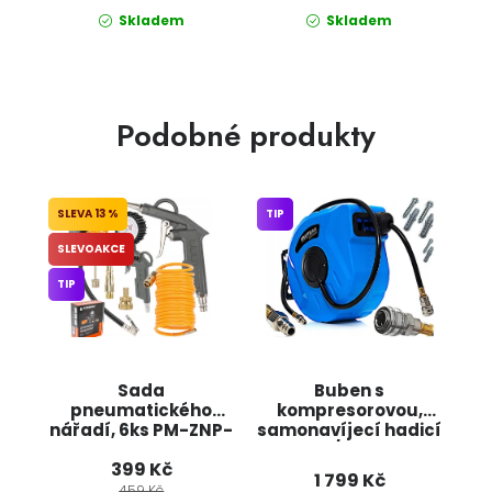
Skladem
Skladem
Podobné produkty
13 %
TIP
SLEVOAKCE
TIP
Sada
Buben s
pneumatického
kompresorovou,
nářadí, 6ks PM-ZNP-
samonavíjecí hadicí
6T POWERMAT
20m, 3/8" KD1461
399 Kč
KRAFT&DELE
1 799 Kč
459 Kč