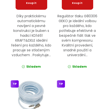
Díky praktickému
Regulátor tlaku G80306
automatickému
GEKO je ideální volbou
navíjení a pevné
pro každého, kdo
konstrukci je buben s
potřebuje efektivně a
hadicí KD1461
bezpečně řídit tlak ve
KRAFT&DELE ideální
svém kompresoru.
řešení pro každého, kdo
Kvalitní provedení,
pracuje se stlačeným
snadné použití a
vzduchem . Poskytuje...
univerzální...
Skladem
Skladem
TIP
TIP