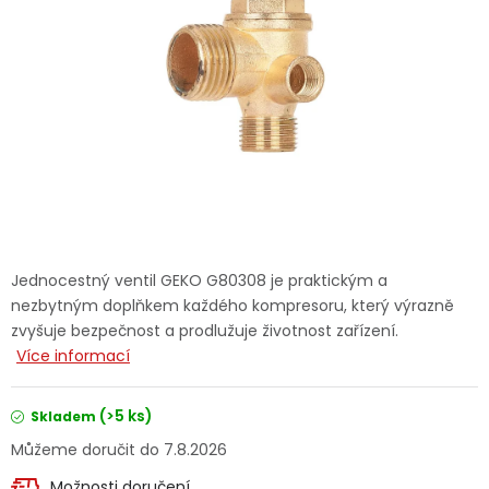
Dětská hřiště
Autodoplňky
Vánoce
Ochranné pomůcky
Fotovoltaika
Jednocestný ventil GEKO G80308 je praktickým a
nezbytným doplňkem každého kompresoru, který výrazně
Výprodej
zvyšuje bezpečnost a prodlužuje životnost zařízení.
Více informací
Značky
(>5 ks)
Skladem
7.8.2026
Možnosti doručení