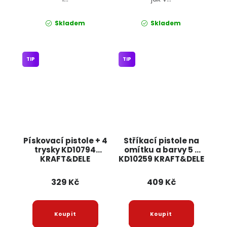
Skladem
Skladem
TIP
TIP
Pískovací pistole + 4
Stříkací pistole na
trysky KD10794
omítku a barvy 5 L
KRAFT&DELE
KD10259 KRAFT&DELE
329 Kč
409 Kč