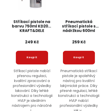
Stříkací pistole na
Pneumatická
barvu 750ml KD2091
stříkací pistole s
KRAFT&DELE
nádržkou 600ml
KD2090 KRAFT&DELE
249 Kč
259 Kč
Stříkací pistole nabízí
Pneumatická stříkací
přesnou regulaci,
pistole je spolehlivý
kvalitní zpracování a
nástroj pro kvalitní
profesionální výsledky
lakýrnické práce. Díky
lakování. Díky lehké
přesné regulaci, lehké
konstrukci a technologii
konstrukci a technologii
HVLP je ideálním
HVLP nabízí
nástrojem pro náročné
profesionální výsledky
i...
jak v...