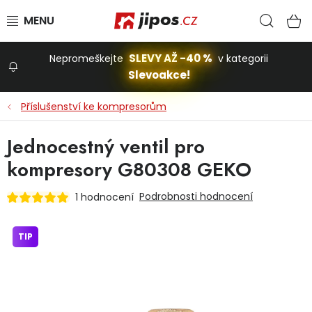
Přejít na obsah
Hled
N
SLEVY AŽ -40 %
Nepromeškejte
v kategorii
Slevoakce!
Slevoakce
Příslušenství ke kompresorům
Zahrada
Jednocestný ventil pro
kompresory G80308 GEKO
Stavba a dům
Podrobnosti hodnocení
1 hodnocení
Dílna
TIP
Domácnost