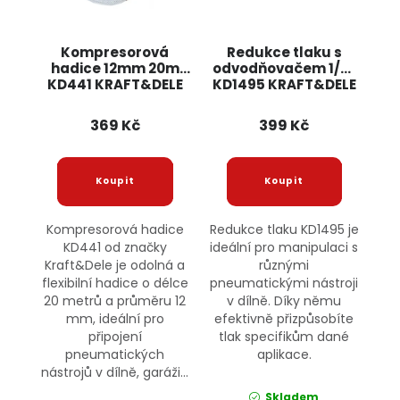
Kompresorová
Redukce tlaku s
hadice 12mm 20m
odvodňovačem 1/4"
KD441 KRAFT&DELE
KD1495 KRAFT&DELE
369 Kč
399 Kč
Kompresorová hadice
Redukce tlaku KD1495 je
KD441 od značky
ideální pro manipulaci s
Kraft&Dele je odolná a
různými
flexibilní hadice o délce
pneumatickými nástroji
20 metrů a průměru 12
v dílně. Díky němu
mm, ideální pro
efektivně přizpůsobíte
připojení
tlak specifikům dané
pneumatických
aplikace.
nástrojů v dílně, garáži...
Skladem