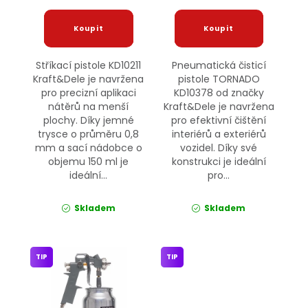
Stříkací pistole KD10211
Pneumatická čisticí
Kraft&Dele je navržena
pistole TORNADO
pro precizní aplikaci
KD10378 od značky
nátěrů na menší
Kraft&Dele je navržena
plochy. Díky jemné
pro efektivní čištění
trysce o průměru 0,8
interiérů a exteriérů
mm a sací nádobce o
vozidel. Díky své
objemu 150 ml je
konstrukci je ideální
ideální...
pro...
Skladem
Skladem
TIP
TIP