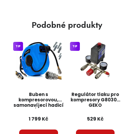
Podobné produkty
TIP
TIP
Buben s
Regulátor tlaku pro
kompresorovou,
kompresory G80306
samonavíjecí hadicí
GEKO
20m, 3/8" KD1461
KRAFT&DELE
1 799 Kč
529 Kč