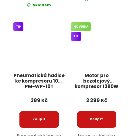
Skladem
TIP
NOVINKA
TIP
Pneumatická hadice
Motor pro
ke kompresoru 10m
bezolejový
PM-WP-10T
kompresor 1390W
POWERMAT
KD4076 KRAFT&DELE
389 Kč
2 299 Kč
Pneumatická hadice
Motor je ideálním