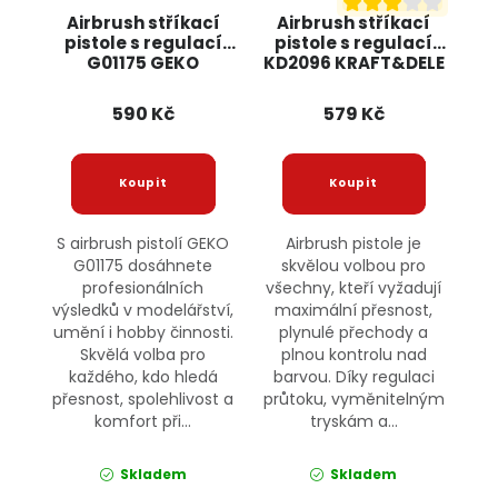
Airbrush stříkací
Airbrush stříkací
pistole s regulací
pistole s regulací
G01175 GEKO
KD2096 KRAFT&DELE
590 Kč
579 Kč
S airbrush pistolí GEKO
Airbrush pistole je
G01175 dosáhnete
skvělou volbou pro
profesionálních
všechny, kteří vyžadují
výsledků v modelářství,
maximální přesnost,
umění i hobby činnosti.
plynulé přechody a
Skvělá volba pro
plnou kontrolu nad
každého, kdo hledá
barvou. Díky regulaci
přesnost, spolehlivost a
průtoku, vyměnitelným
komfort při...
tryskám a...
Skladem
Skladem