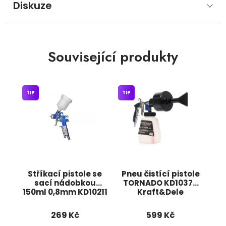
Diskuze
Související produkty
TIP
TIP
Stříkací pistole se
Pneu čistící pistole
sací nádobkou
TORNADO KD10378
150ml 0,8mm KD10211
Kraft&Dele
Kraft&Dele
269 Kč
599 Kč