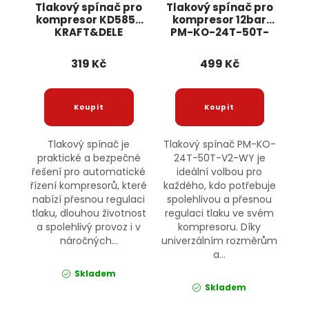
Tlakový spínač pro
Tlakový spínač pro
kompresor KD5852
kompresor 12bar
KRAFT&DELE
PM-KO-24T-50T-
V2-WY POWERMAT
319 Kč
499 Kč
Tlakový spínač je
Tlakový spínač PM-KO-
praktické a bezpečné
24T-50T-V2-WY je
řešení pro automatické
ideální volbou pro
řízení kompresorů, které
každého, kdo potřebuje
nabízí přesnou regulaci
spolehlivou a přesnou
tlaku, dlouhou životnost
regulaci tlaku ve svém
a spolehlivý provoz i v
kompresoru. Díky
náročných...
univerzálním rozměrům
a...
Skladem
Skladem