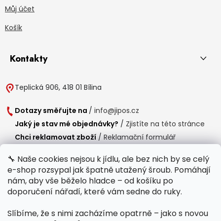
Můj účet
Košík
Kontakty
Teplická 906, 418 01 Bílina
Dotazy směřujte na
/
info@jipos.cz
Jaký je stav mé objednávky?
/
Zjistíte na této stránce
Chci reklamovat zboží
/
Reklamační formulář
Chci vrátit zboží do 14 dní
/
Formulář pro vrácení zboží
🔧 Naše cookies nejsou k jídlu, ale bez nich by se celý
e-shop rozsypal jak špatně utažený šroub. Pomáhají
Provozní doba
nám, aby vše běželo hladce – od košíku po
Po-Čt /
8:00 - 15:00
doporučení nářadí, které vám sedne do ruky.
Pá /
7:30 - 14:30
Slíbíme, že s nimi zacházíme opatrně – jako s novou
Polední přestávka /
11:00 - 11:30