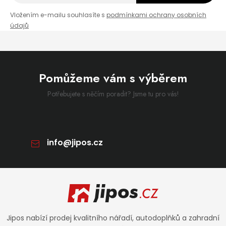
Vložením e-mailu souhlasíte s
podmínkami ochrany osobních
údajů
Pomůžeme vám s výběrem
Potřebujete s něčím poradit? Jsme tu pro vás!
info
@
jipos.cz
Zápatí
Jipos nabízí prodej kvalitního nářadí, autodoplňků a zahradní