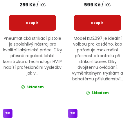
/ ks
/ ks
259 Kč
599 Kč
Pneumatická stříkací pistole
Model KD2097 je ideální
je spolehlivý nástroj pro
volbou pro každého, kdo
kvalitní lakýrnické práce. Díky
požaduje maximální
přesné regulaci, lehké
přesnost a kontrolu při
konstrukci a technologii HVLP
stříkání barev. Díky
nabízí profesionální výsledky
dvojitému ovládání,
jak v...
vyměnitelným tryskám a
bohatému příslušenství...
Skladem
Skladem
TIP
TIP