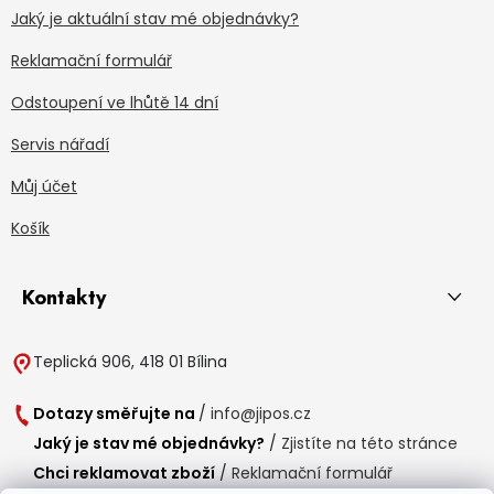
Jaký je aktuální stav mé objednávky?
Reklamační formulář
Odstoupení ve lhůtě 14 dní
Servis nářadí
Můj účet
Košík
Kontakty
Teplická 906, 418 01 Bílina
Dotazy směřujte na
/
info@jipos.cz
Jaký je stav mé objednávky?
/
Zjistíte na této stránce
Chci reklamovat zboží
/
Reklamační formulář