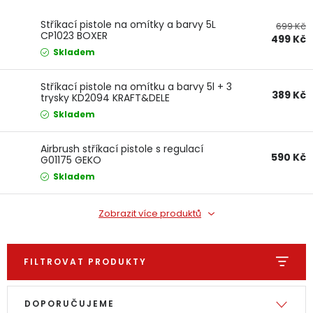
Dětská hřiště
Stříkací pistole na omítky a barvy 5L
699 Kč
CP1023 BOXER
499 Kč
Skladem
Autodoplňky
Stříkací pistole na omítku a barvy 5l + 3
389 Kč
trysky KD2094 KRAFT&DELE
Vánoce
Skladem
Ochranné pomůcky
Airbrush stříkací pistole s regulací
590 Kč
G01175 GEKO
Fotovoltaika
Skladem
Výprodej
Zobrazit více produktů
Značky
FILTROVAT PRODUKTY
Výpis produktů
Řazení produktů
DOPORUČUJEME