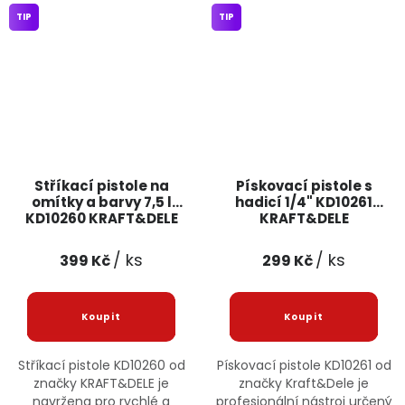
TIP
TIP
Stříkací pistole na
Pískovací pistole s
omítky a barvy 7,5 l
hadicí 1/4" KD10261
KD10260 KRAFT&DELE
KRAFT&DELE
/ ks
/ ks
399 Kč
299 Kč
Stříkací pistole KD10260 od
Pískovací pistole KD10261 od
značky KRAFT&DELE je
značky Kraft&Dele je
navržena pro rychlé a
profesionální nástroj určený