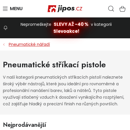
Přejít na obsah
Hled
N
SLEVY AŽ -40 %
Nepromeškejte
v kategorii
Slevoakce!
Slevoakce
Pneumatické nářadí
Zahrada
Pneumatické stříkací pistole
Stavba a dům
V naší kategorii pneumatických stříkacích pistolí naleznete
široký výběr nástrojů, které jsou ideální pro rovnoměrné a
profesionální nanášení barev, laků a nátěrů. Tyto pistole
Dílna
využívají stlačený vzduch k dosažení vynikajícího rozptýlení,
což zajišťuje hladký a precizní finish na různých površích.
Domácnost
Nejprodávanější