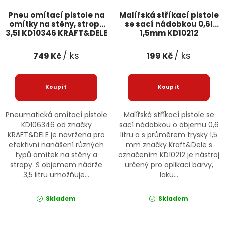
Pneu omítací pistole na
Malířská stříkací pistole
omítky na stěny, stropy
se sací nádobkou 0,6l
3,5l KD10346 KRAFT&DELE
1,5mm KD10212
Kraft&Dele
/ ks
/ ks
749 Kč
199 Kč
Pneumatická omítací pistole
Malířská stříkací pistole se
KD106346 od značky
sací nádobkou o objemu 0,6
KRAFT&DELE je navržena pro
litru a s průměrem trysky 1,5
efektivní nanášení různých
mm značky Kraft&Dele s
typů omítek na stěny a
označením KD10212 je nástroj
stropy. S objemem nádrže
určený pro aplikaci barvy,
3,5 litru umožňuje...
laku...
Skladem
Skladem