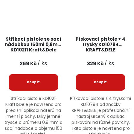
Stříkací pistole se sací
Pískovací pistole + 4
nádobkou 150ml 0,8mm
trysky KD10794
KD10211 Kraft&Dele
KRAFT&DELE
/ ks
/ ks
269 Kč
329 Kč
Stříkací pistole KD10211
Pískovací pistole s 4 tryskami
Kraft&Dele je navržena pro
KD10794 od značky
precizní aplikaci nátěrů na
KRAFT&DELE je profesionální
menší plochy. Díky jemné
nástroj určený k aplikaci
trysce o průměru 0,8 mm a
pískování na různé povrchy.
sací nádobce o objemu 150
Tato pistole je navržena pro