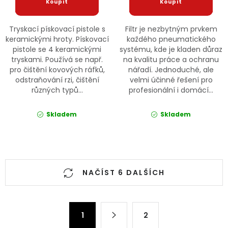
Tryskací pískovací pistole s
Filtr je nezbytným prvkem
keramickými hroty. Pískovací
každého pneumatického
pistole se 4 keramickými
systému, kde je kladen důraz
tryskami. Používá se např.
na kvalitu práce a ochranu
pro čištění kovových ráfků,
nářadí. Jednoduché, ale
odstraňování rzi, čištění
velmi účinné řešení pro
různých typů...
profesionální i domácí...
Skladem
Skladem
Ovládací prvky výpisu
NAČÍST 6 DALŠÍCH
Stránkování
1
2