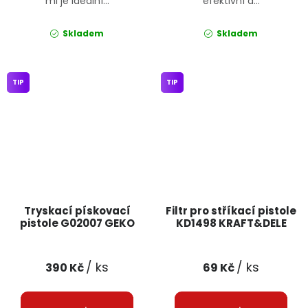
ml je ideální...
efektivní a...
Skladem
Skladem
TIP
TIP
Tryskací pískovací
Filtr pro stříkací pistole
pistole G02007 GEKO
KD1498 KRAFT&DELE
/ ks
/ ks
390 Kč
69 Kč