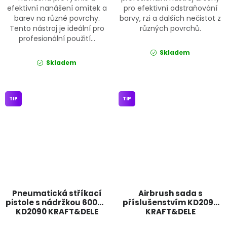
efektivní nanášení omítek a
pro efektivní odstraňování
barev na různé povrchy.
barvy, rzi a dalších nečistot z
Tento nástroj je ideální pro
různých povrchů.
profesionální použití...
Skladem
Skladem
TIP
TIP
Pneumatická stříkací
Airbrush sada s
pistole s nádržkou 600ml
příslušenstvím KD2097
KD2090 KRAFT&DELE
KRAFT&DELE