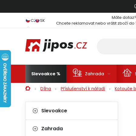
Přejít na obsah
Máte dotaz
CZ
SK
Chcete reklamovat nebo vrátit zboží do 
Slevoakce
Zahrada
Domů
Dílna
Příslušenství k nářadí
Kotouče b
Postranní panel
Kategorie
Přeskočit kategorie
Slevoakce
Zahrada