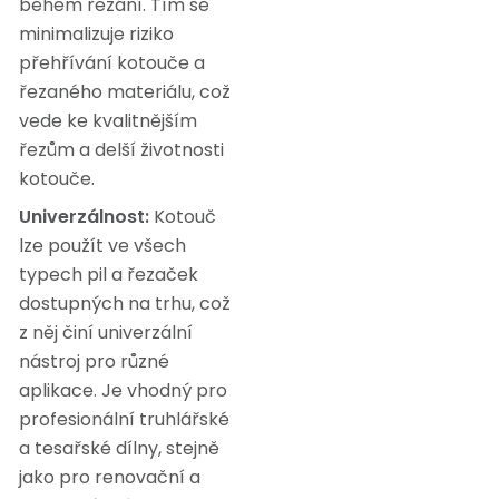
během řezání. Tím se
minimalizuje riziko
přehřívání kotouče a
řezaného materiálu, což
vede ke kvalitnějším
řezům a delší životnosti
kotouče.
Univerzálnost:
Kotouč
lze použít ve všech
typech pil a řezaček
dostupných na trhu, což
z něj činí univerzální
nástroj pro různé
aplikace. Je vhodný pro
profesionální truhlářské
a tesařské dílny, stejně
jako pro renovační a