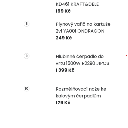
KD461 KRAFT&DELE
199 Kč
Plynový vařič na kartuše
2v1 YA001 ONDRAGON
249 Kč
Hlubinné čerpadlo do
vrtu 1500W R2290 JIPOS
1 399 Kč
Rozmělňovací nože ke
kalovým čerpadlům
179 Kč