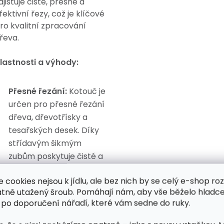
ajišťuje čisté, přesné a
fektivní řezy, což je klíčové
ro kvalitní zpracování
řeva.
lastnosti a výhody:
Přesné řezání:
Kotouč je
určen pro přesné řezání
dřeva, dřevotřísky a
tesařských desek. Díky
střídavým šikmým
zubům poskytuje čisté a
přesné řezy, což je
e cookies nejsou k jídlu, ale bez nich by se celý e-shop ro
ideální pro jemné
atně utažený šroub. Pomáhají nám, aby vše běželo hladce
truhlářské práce a
 po doporučení nářadí, které vám sedne do ruky.
profesionální projekty.