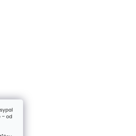
zsypal
 – od