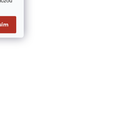
Můžou
sím