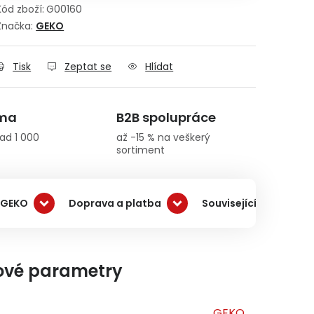
Kód zboží:
G00160
Značka:
GEKO
Tisk
Zeptat se
Hlídat
rma
B2B spolupráce
ad 1 000
až -15 % na veškerý
sortiment
 GEKO
Doprava a platba
Související produkty
ové parametry
GEKO