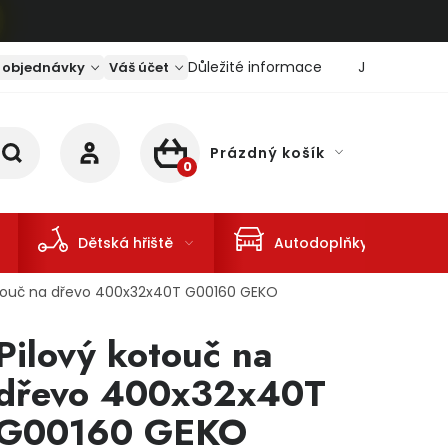
Důležité informace
Jaký je aktu
 objednávky
Váš účet
Prázdný košík
NÁKUPNÍ KOŠÍK
Dětská hřiště
Autodoplňky
otouč na dřevo 400x32x40T G00160 GEKO
Pilový kotouč na
dřevo 400x32x40T
G00160 GEKO