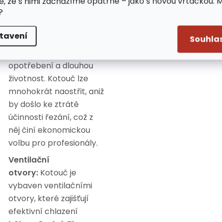
e, že s nimi zacházíme opatrně – jako s novou vrtačkou. 
Odolnost a opakované
?
ostření:
Zuby jsou
vyrobeny ze slinutého
tavení
Souhla
karbidu, což zaručuje
vysokou odolnost vůči
opotřebení a dlouhou
životnost. Kotouč lze
mnohokrát naostřit, aniž
by došlo ke ztrátě
účinnosti řezání, což z
něj činí ekonomickou
volbu pro profesionály.
Ventilační
otvory:
Kotouč je
vybaven ventilačními
otvory, které zajišťují
efektivní chlazení