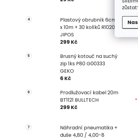
Slíbím
zůstat
Plastový obrubník 6cm
Nas
x 10m + 30 kolíků R1020
JIPOS
299 Kč
Brusný kotouč na suchý
zip 1ks P80 G00333
GEKO
6 Kč
Prodlužovací kabel 20m
BT1121 BULLTECH
299 Kč
Náhradní pneumatika +
duše 4,80 / 4,00-8