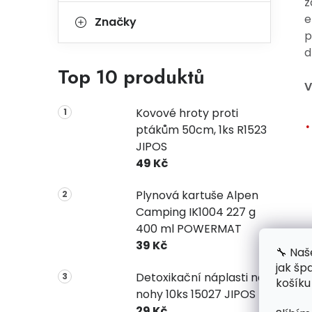
z
e
Značky
p
d
Top 10 produktů
V
Kovové hroty proti
ptákům 50cm, 1ks R1523
JIPOS
49 Kč
Plynová kartuše Alpen
Camping IK1004 227 g
400 ml POWERMAT
39 Kč
🔧 Naš
jak šp
Detoxikační náplasti na
košíku
nohy 10ks 15027 JIPOS
29 Kč