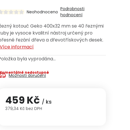
Podrobnosti
Neohodnoceno
hodnocení
Řezný kotouč Geko 400x32 mm se 40 řeznými
zuby je vysoce kvalitní nástroj určený pro
přesné řezání dřeva a dřevotřískových desek.
Více informací
Položka byla vyprodána…
Momentálně nedostupné
Možnosti doručení
459 Kč
/ ks
379,34 Kč bez DPH
Měrná cena: