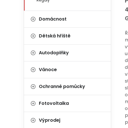
P
Regály
Domácnost
Ř
Dětská hřiště
m
v
Autodoplňky
u
d
d
Vánoce
v
s
Ochranné pomůcky
s
o
m
Fotovoltaika
o
p
Výprodej
p