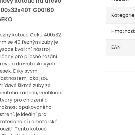
ilový kotouč na dřevo
400x32x40T G00160
Kategorie
GEKO
Hmotnost
ezný kotouč Geko 400x32
m se 40 řeznými zuby je
EAN
ysoce kvalitní nástroj
rčený pro přesné řezání
řeva a dřevotřískových
esek. Díky svým
lastnostem, jako jsou
třídavé šikmé zuby ze
linutého karbidu, ventilační
tvory pro chlazení a
ožnost opakovaného
stření, je ideální pro
rofesionální i amatérské
oužití. Tento kotouč