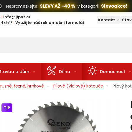
SLEVY AŽ -40 %
Slevoakce!
Nepromeškejte
v kategorii
?
|
info@jipos.cz
Kontakt
Stav
14 dní?
|
Využijte náš reklamační formulář
Stavba a dům
Dílna
Domácnost
rusné, řezné, hrnkové
Pilové (Vidiové) kotouče
Pilový k
TIP