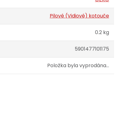
Pilové (Vidiové) kotouče
0.2 kg
5901477101175
Položka byla vyprodána…