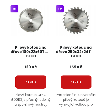
TIP
TIP
Pilový kotouč na
Pilový kotouč na
dřevo 180x22x60T G00131
dřevo 250x32x24T G00144
GEKO
GEKO
129 Kč
159 Kč
Pilový kotouč GEKO
Profesionální univerzální
G00131 je přesný, odolný
pilový kotouč je
a spolehlivý nástroj,
vynikající volbou pro