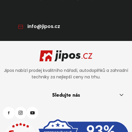
info
@
jipos.cz
Zápatí
Jipos nabízí prodej kvalitního nářadí, autodoplňků a zahradní
techniky za nejlepší ceny na trhu.
Sledujte nás