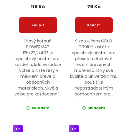
119 Kč
79 Kč
Pilový kotouč
S kotoučem GEKO
POWERMAT
G00107 získáte
125x22,2x40Z je
spolehlivý nástroj pro
spolehlivý nástroj pro
přesné a efektivní
každého, kdo vyžaduje
řezání dřevěných
rychlé a čisté řezy v
materiálů. Díky své
měkkém dřevě a
kvalitě a univerzálnímu
obdobných
použití je
materiálech. Skvělá
nepostradatelným
volba pro každodenní...
pomocníkem pro...
Skladem
Skladem
TIP
TIP