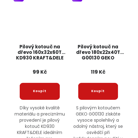
Pilový kotouč na
Pilový kotouč na
dřevo 160x32x60T
dřevo 180x22x40T
KD930 KRAFT&DELE
G00130 GEKO
99 Kč
119 Kč
Díky vysoké kvalitě
S pilovým kotoučem
materiálu a preciznímu
GEKO G00130 získáte
provedení je pilový
vysoce spolehlivý a
kotouč KD930
odolný nástroj, který se
KRAFT&DELE ideálním
osvědčí při