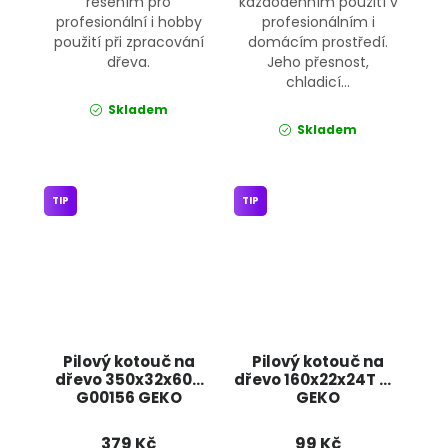
řešením pro
každodenním použití v
profesionální i hobby
profesionálním i
použití při zpracování
domácím prostředí.
dřeva.
Jeho přesnost,
chladicí...
Skladem
Skladem
TIP
TIP
Pilový kotouč na
Pilový kotouč na
dřevo 350x32x60T
dřevo 160x22x24T G00124
G00156 GEKO
GEKO
379 Kč
99 Kč