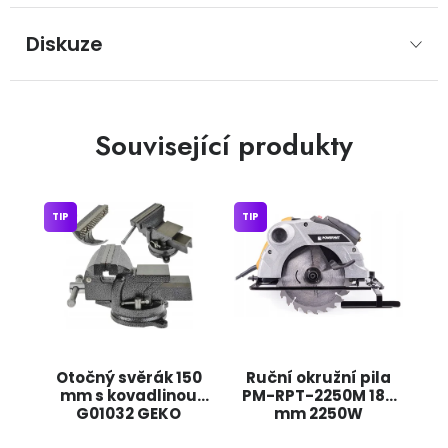
Diskuze
Související produkty
TIP
TIP
Otočný svěrák 150
Ruční okružní pila
mm s kovadlinou
PM-RPT-2250M 185
G01032 GEKO
mm 2250W
POWERMAT