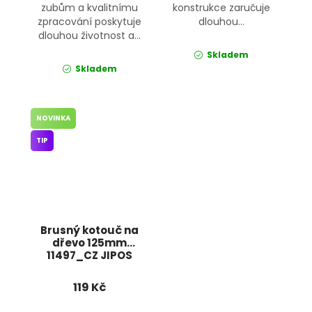
zubům a kvalitnímu
konstrukce zaručuje
zpracování poskytuje
dlouhou...
dlouhou životnost a...
Skladem
Skladem
NOVINKA
TIP
Brusný kotouč na
dřevo 125mm
11497_CZ JIPOS
119 Kč