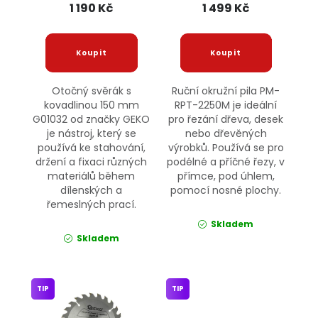
1 190 Kč
1 499 Kč
Otočný svěrák s
Ruční okružní pila PM-
kovadlinou 150 mm
RPT-2250M je ideální
G01032 od značky GEKO
pro řezání dřeva, desek
je nástroj, který se
nebo dřevěných
používá ke stahování,
výrobků. Používá se pro
držení a fixaci různých
podélné a příčné řezy, v
materiálů během
přímce, pod úhlem,
dílenských a
pomocí nosné plochy.
řemeslných prací.
Skladem
Skladem
TIP
TIP