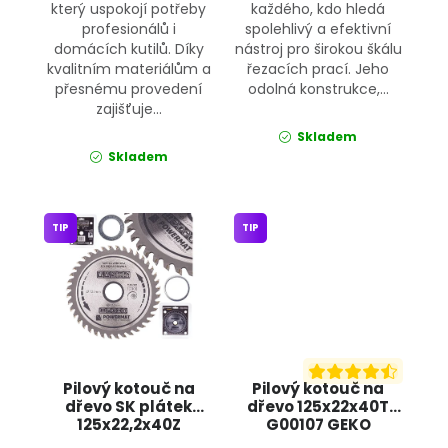
který uspokojí potřeby
každého, kdo hledá
profesionálů i
spolehlivý a efektivní
domácích kutilů. Díky
nástroj pro širokou škálu
kvalitním materiálům a
řezacích prací. Jeho
přesnému provedení
odolná konstrukce,...
zajišťuje...
Skladem
Skladem
TIP
TIP
Pilový kotouč na
Pilový kotouč na
dřevo SK plátek
dřevo 125x22x40T
125x22,2x40Z
G00107 GEKO
POWERMAT