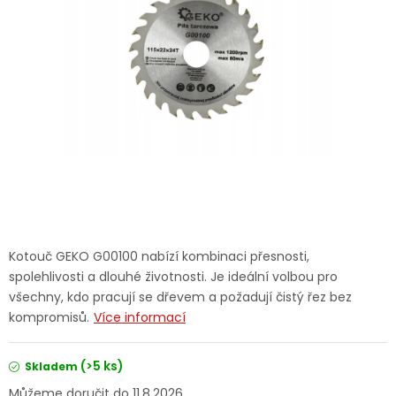
Dětská hřiště
Autodoplňky
Vánoce
Ochranné pomůcky
Fotovoltaika
Kotouč GEKO G00100 nabízí kombinaci přesnosti,
Výprodej
spolehlivosti a dlouhé životnosti. Je ideální volbou pro
všechny, kdo pracují se dřevem a požadují čistý řez bez
Značky
kompromisů.
Více informací
(>5 ks)
Skladem
11.8.2026