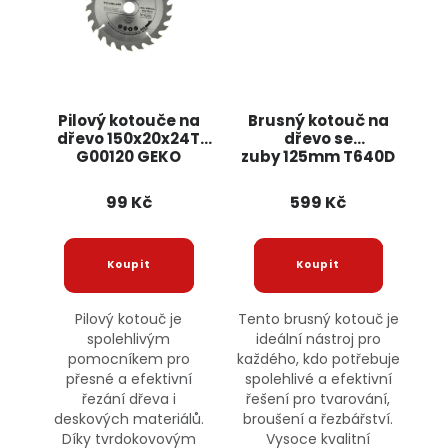
Pilový kotouče na
Brusný kotouč na
dřevo 150x20x24T
dřevo se
G00120 GEKO
zuby 125mm T640D
ONDRAGON
99 Kč
599 Kč
Pilový kotouč je
Tento brusný kotouč je
spolehlivým
ideální nástroj pro
pomocníkem pro
každého, kdo potřebuje
přesné a efektivní
spolehlivé a efektivní
řezání dřeva i
řešení pro tvarování,
deskových materiálů.
broušení a řezbářství.
Díky tvrdokovovým
Vysoce kvalitní