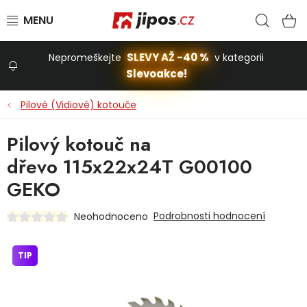
Přejít na obsah
Hled
N
SLEVY AŽ -40 %
Nepromeškejte
v kategorii
Slevoakce!
Slevoakce
Pilové (Vidiové) kotouče
Zahrada
Pilový kotouč na
dřevo 115x22x24T G00100
Stavba a dům
GEKO
Podrobnosti hodnocení
Neohodnoceno
Dílna
TIP
Domácnost