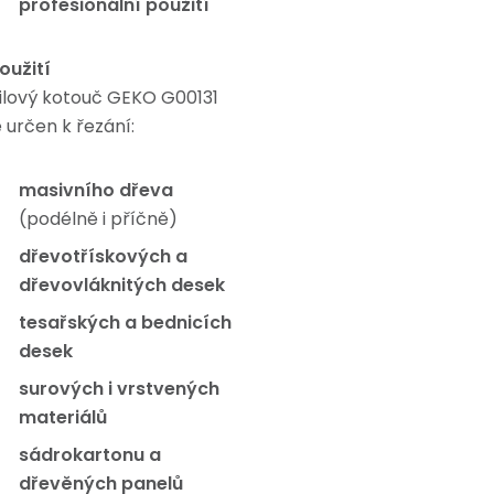
profesionální použití
oužití
ilový kotouč GEKO G00131
e určen k řezání:
masivního dřeva
(podélně i příčně)
dřevotřískových a
dřevovláknitých desek
tesařských a bednicích
desek
surových i vrstvených
materiálů
sádrokartonu a
dřevěných panelů