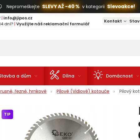
SLEVY AŽ -40 %
Slevoakce!
Nepromeškejte
v kategorii
?
|
info@jipos.cz
Kontakt
Stav
14 dní?
|
Využijte náš reklamační formulář
Stavba a dům
Dílna
Domácnost
rusné, řezné, hrnkové
Pilové (Vidiové) kotouče
Pilový k
TIP