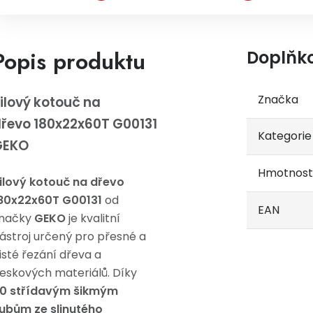
Popis produktu
Doplňk
Značka
ilový kotouč na
řevo 180x22x60T G00131
Kategorie
GEKO
Hmotnost
ilový kotouč na dřevo
80x22x60T G00131
od
EAN
načky
GEKO
je kvalitní
ástroj určený pro přesné a
isté řezání dřeva a
eskových materiálů. Díky
0 střídavým šikmým
ubům ze slinutého