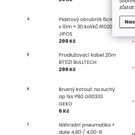
Slíbím
zůstat
Plastový obrubník 6cm
Nas
x 10m + 30 kolíků R1020
JIPOS
299 Kč
Prodlužovací kabel 20m
BT1121 BULLTECH
299 Kč
Brusný kotouč na suchý
zip 1ks P80 G00333
GEKO
6 Kč
Náhradní pneumatika +
duše 4,80 / 4,00-8
V