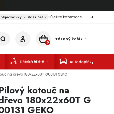
Důležité informace
Jaký je aktu
 objednávky
Váš účet
Prázdný košík
NÁKUPNÍ KOŠÍK
Dětská hřiště
Autodoplňky
otouč na dřevo 180x22x60T G00131 GEKO
Pilový kotouč na
dřevo 180x22x60T G
00131 GEKO