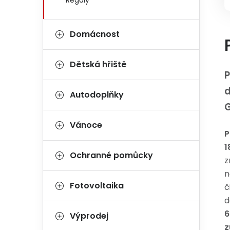
Regály
Domácnost
Dětská hřiště
P
d
Autodoplňky
Vánoce
P
1
Ochranné pomůcky
z
n
Fotovoltaika
č
d
6
Výprodej
z