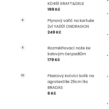
KD461 KRAFT&DELE
199 Kč
Plynový vařič na kartuše
2v1 YA001 ONDRAGON
249 Kč
Rozmělňovací nože ke
kalovým čerpadlům
179 Kč
Plastový kotvící kolík na
agrotextílie 25cm 1ks
BRADAS
6 Kč