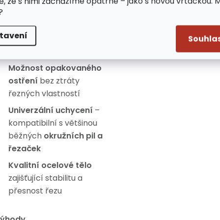
Zuby ze slinutého
e, že s nimi zacházíme opatrně – jako s novou vrtačkou. 
?
karbidu (TCT)
– zajišťují
dlouhou životnost
a
tavení
vysokou odolnost proti
Souhla
opotřebení
Možnost opakovaného
ostření
bez ztráty
řezných vlastností
Univerzální uchycení
–
kompatibilní s většinou
běžných
okružních pil a
řezaček
Kvalitní ocelové tělo
zajišťující stabilitu a
přesnost řezu
ýhody