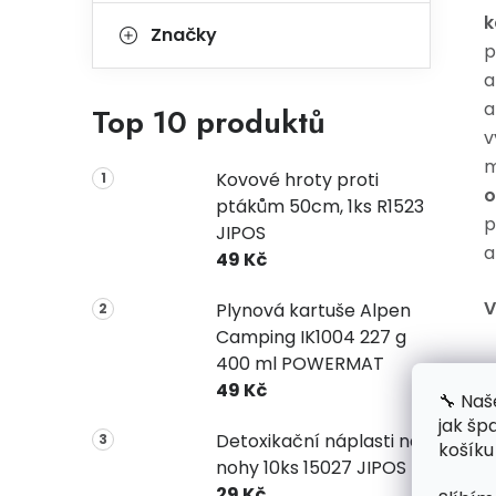
k
Značky
p
a
a
Top 10 produktů
v
m
Kovové hroty proti
o
ptákům 50cm, 1ks R1523
p
JIPOS
a
49 Kč
V
Plynová kartuše Alpen
Camping IK1004 227 g
400 ml POWERMAT
49 Kč
🔧 Naš
jak šp
Detoxikační náplasti na
košíku
nohy 10ks 15027 JIPOS
29 Kč