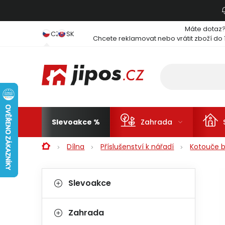
Přejít na obsah
Máte dotaz
CZ
SK
Chcete reklamovat nebo vrátit zboží do 
Slevoakce
Zahrada
Domů
Dílna
Příslušenství k nářadí
Kotouče b
Postranní panel
Kategorie
Přeskočit kategorie
Slevoakce
Zahrada