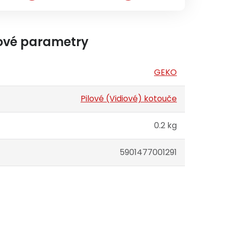
ové parametry
GEKO
Pilové (Vidiové) kotouče
0.2 kg
5901477001291