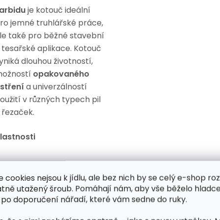
arbidu
je kotouč ideální
ro jemné truhlářské práce,
le také pro běžné stavební
 tesařské aplikace. Kotouč
yniká dlouhou životností,
ožností
opakovaného
stření
a univerzálností
oužití v různých typech pil
 řezaček.
lastnosti
60 střídavých šikmých
e cookies nejsou k jídlu, ale bez nich by se celý e-shop ro
zubů
pro velmi
čisté a
atně utažený šroub. Pomáhají nám, aby vše běželo hladce
přesné řezy
s
 po doporučení nářadí, které vám sedne do ruky.
minimálním třepením