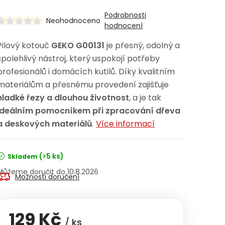
Podrobnosti
Neohodnoceno
hodnocení
Pilový kotouč
GEKO G00131
je přesný, odolný a
spolehlivý nástroj, který uspokojí potřeby
profesionálů i domácích kutilů. Díky kvalitním
materiálům a přesnému provedení zajišťuje
hladké řezy a dlouhou životnost
, a je tak
ideálním pomocníkem při zpracování dřeva
a deskových materiálů
.
Více informací
(>5 ks)
Skladem
10.8.2026
Možnosti doručení
129 Kč
/ ks