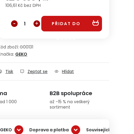
106,61 Kč bez DPH
Měrná cena:
PŘIDAT DO
KOŠÍKU
Kód zboží:
G00131
Značka:
GEKO
Tisk
Zeptat se
Hlídat
rma
B2B spolupráce
ad 1 000
až -15 % na veškerý
sortiment
 GEKO
Doprava a platba
Související produkty