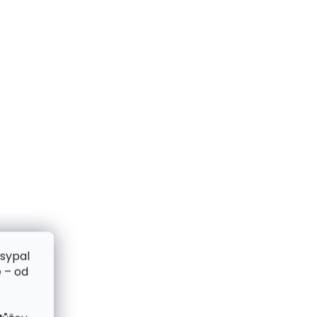
zsypal
 – od