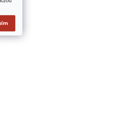
Můžou
sím