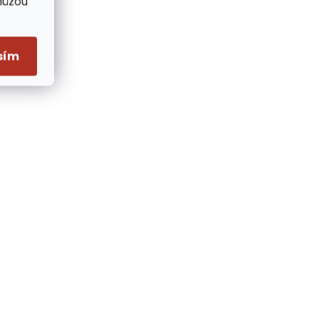
Můžou
sím