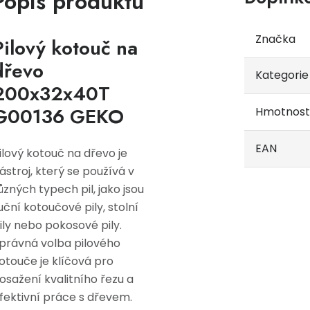
Popis produktu
Značka
Pilový kotouč na
dřevo
Kategorie
200x32x40T
G00136 GEKO
Hmotnost
EAN
ilový kotouč na dřevo je
ástroj, který se používá v
ůzných typech pil, jako jsou
uční kotoučové pily, stolní
ily nebo pokosové pily.
právná volba pilového
otouče je klíčová pro
osažení kvalitního řezu a
fektivní práce s dřevem.