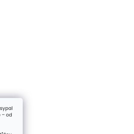
zsypal
 – od