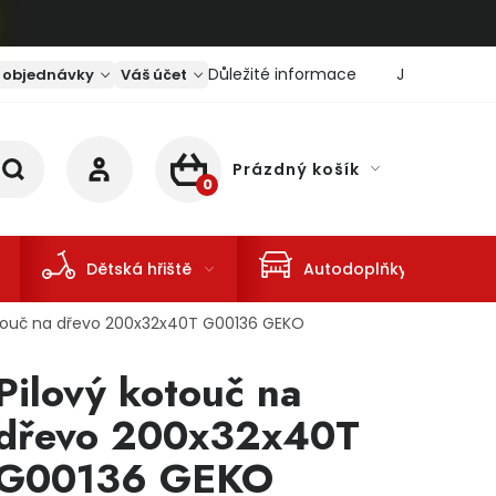
Důležité informace
Jaký je aktu
 objednávky
Váš účet
Prázdný košík
NÁKUPNÍ KOŠÍK
Dětská hřiště
Autodoplňky
otouč na dřevo 200x32x40T G00136 GEKO
Pilový kotouč na
dřevo 200x32x40T
G00136 GEKO