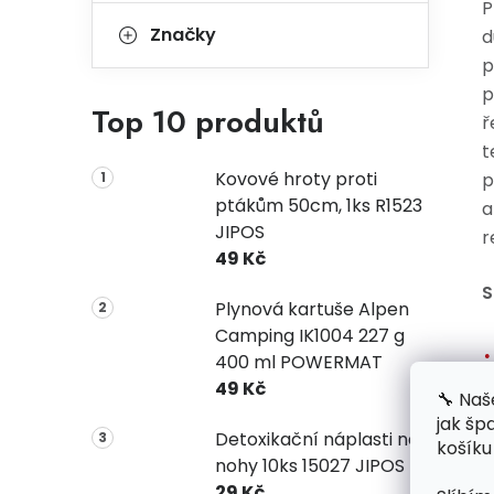
P
Značky
d
p
p
Top 10 produktů
ř
t
Kovové hroty proti
p
ptákům 50cm, 1ks R1523
a
JIPOS
r
49 Kč
S
Plynová kartuše Alpen
Camping IK1004 227 g
400 ml POWERMAT
49 Kč
🔧 Naš
jak šp
Detoxikační náplasti na
košíku
nohy 10ks 15027 JIPOS
29 Kč