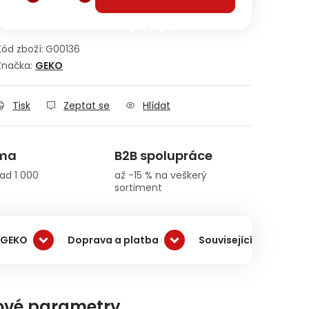
KOŠÍKU
Kód zboží:
G00136
Značka:
GEKO
Tisk
Zeptat se
Hlídat
rma
B2B spolupráce
ad 1 000
až -15 % na veškerý
sortiment
 GEKO
Doprava a platba
Související produkty
ové parametry