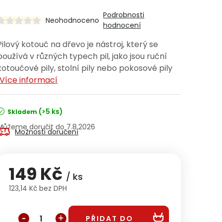
Podrobnosti
Neohodnoceno
hodnocení
Pilový kotouč na dřevo je nástroj, který se
používá v různých typech pil, jako jsou ruční
kotoučové pily, stolní pily nebo pokosové pily
Více informací
(>5 ks)
Skladem
7.8.2026
Možnosti doručení
149 Kč
/ ks
123,14 Kč bez DPH
Měrná cena:
PŘIDAT DO