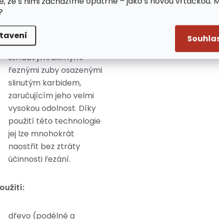
e, že s nimi zacházíme opatrně – jako s novou vrtačkou. 
opotřebení.
?
Zuby
: Hlavní částí
kotouče jsou zuby.
tavení
Souhla
Kotouč je vybaven 40
střídavými šikmými
řeznými zuby osazenými
slinutým karbidem,
zaručujícím jeho velmi
vysokou odolnost. Díky
použití této technologie
jej lze mnohokrát
naostřit bez ztráty
účinnosti řezání.
oužití:
dřevo (podélné a