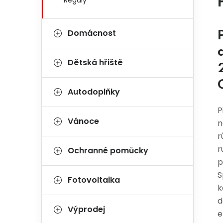
Regály
Domácnost
Dětská hřiště
Autodoplňky
P
Vánoce
n
r
r
Ochranné pomůcky
p
S
Fotovoltaika
k
d
Výprodej
e