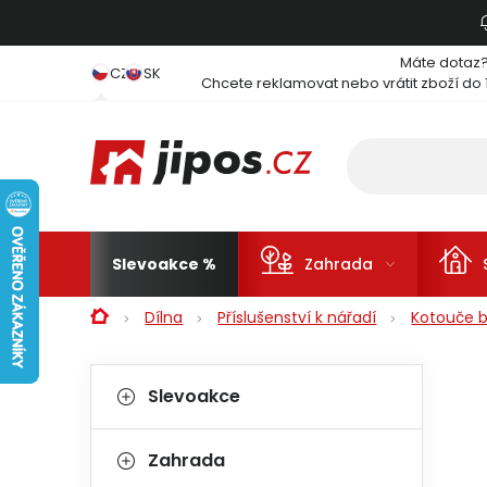
Přejít na obsah
Máte dotaz
CZ
SK
Chcete reklamovat nebo vrátit zboží do 
Slevoakce
Zahrada
Domů
Dílna
Příslušenství k nářadí
Kotouče b
Postranní panel
Kategorie
Přeskočit kategorie
Slevoakce
Zahrada