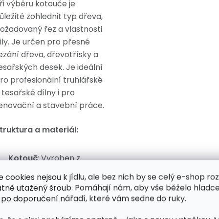
ři výběru kotouče je
ůležité zohlednit typ dřeva,
ožadovaný řez a vlastnosti
ily. Je určen pro přesné
ezání dřeva, dřevotřísky a
esařských desek. Je ideální
ro profesionální truhlářské
 tesařské dílny i pro
enovační a stavební práce.
truktura a materiál:
Kotouč
: Vyroben z
vysoce kvalitní oceli,
e cookies nejsou k jídlu, ale bez nich by se celý e-shop ro
která poskytuje
atně utažený šroub. Pomáhají nám, aby vše běželo hladce
potřebnou pevnost a
 po doporučení nářadí, které vám sedne do ruky.
odolnost vůči