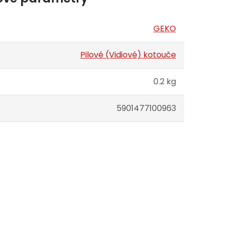
GEKO
Pilové (Vidiové) kotouče
0.2 kg
5901477100963