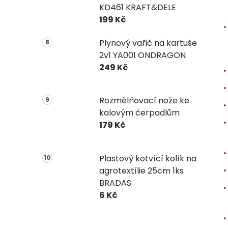
KD461 KRAFT&DELE
199 Kč
Plynový vařič na kartuše
2v1 YA001 ONDRAGON
249 Kč
Rozmělňovací nože ke
kalovým čerpadlům
179 Kč
Plastový kotvící kolík na
agrotextílie 25cm 1ks
BRADAS
6 Kč