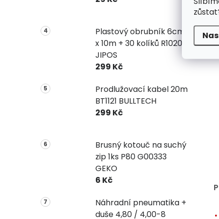
Slíbím
zůstat
Plastový obrubník 6cm
Nas
x 10m + 30 kolíků R1020
JIPOS
299 Kč
Prodlužovací kabel 20m
BT1121 BULLTECH
299 Kč
Brusný kotouč na suchý
zip 1ks P80 G00333
GEKO
6 Kč
P
Náhradní pneumatika +
duše 4,80 / 4,00-8