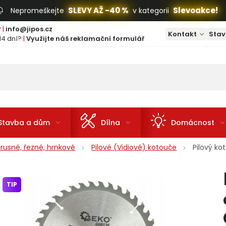
SLEVY AŽ -40 %
Slevoakce!
Nepromeškejte
v kategorii
?
|
info@jipos.cz
Kontakt
Stav
14 dní?
|
Využijte náš reklamační formulář
Stavba a dům
Dílna
Domácnost
rusné, řezné, hrnkové
Pilové (Vidiové) kotouče
Pilový k
TIP