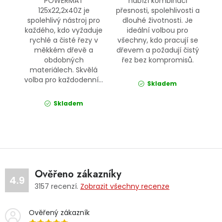
POWERMAT
nabízí kombinaci
125x22,2x40Z je
přesnosti, spolehlivosti a
spolehlivý nástroj pro
dlouhé životnosti. Je
každého, kdo vyžaduje
ideální volbou pro
rychlé a čisté řezy v
všechny, kdo pracují se
měkkém dřevě a
dřevem a požadují čistý
obdobných
řez bez kompromisů.
materiálech. Skvělá
volba pro každodenní...
Skladem
Skladem
Ověřeno zákazníky
4.9
3157
recenzí.
Zobrazit všechny recenze
Ověřený zákazník