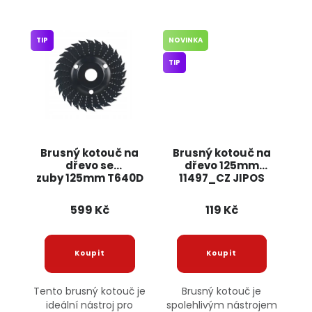
TIP
NOVINKA
TIP
Brusný kotouč na
Brusný kotouč na
dřevo se
dřevo 125mm
zuby 125mm T640D
11497_CZ JIPOS
ONDRAGON
599 Kč
119 Kč
Tento brusný kotouč je
Brusný kotouč je
ideální nástroj pro
spolehlivým nástrojem