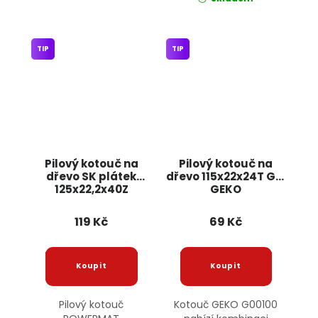
TIP
TIP
Pilový kotouč na
Pilový kotouč na
dřevo SK plátek
dřevo 115x22x24T G00100
125x22,2x40Z
GEKO
POWERMAT
119 Kč
69 Kč
Pilový kotouč
Kotouč GEKO G00100