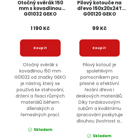
Otočný svěrák 150
Pilový kotouče na
mm s kovadlinou
dřevo 150x20x24T
G01032 GEKO
G00120 GEKO
1 190 Kč
99 Kč
Otočný svěrák s
Pilový kotouč je
kovadlinou 150 mm
spolehlivým
G01032 od značky GEKO
pomocníkem pro
je nástroj, který se
přesné a efektivní
používá ke stahování,
řezání dřeva i
držení a fixaci různých
deskových materiálů.
materiálů během
Díky tvrdokovovým
dílenských a
zubům a kvalitnímu
řemeslných prací.
zpracování poskytuje
dlouhou životnost a...
Skladem
Skladem