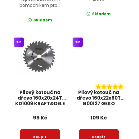
pomocníkem pro...
Skladem
Skladem
TIP
TIP
Pilový kotouč na
Pilový kotouč na
dřevo 160x20x24T
dřevo 160x22x60T
KD1009 KRAFT&DELE
G00127 GEKO
99 Kč
109 Kč