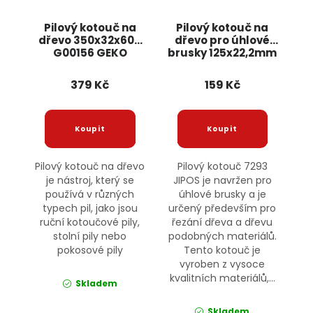
Pilový kotouč na
Pilový kotouč na
dřevo 350x32x60T
dřevo pro úhlové
G00156 GEKO
brusky 125x22,2mm
7293 JIPOS
379 Kč
159 Kč
Pilový kotouč na dřevo
Pilový kotouč 7293
je nástroj, který se
JIPOS je navržen pro
používá v různých
úhlové brusky a je
typech pil, jako jsou
určený především pro
ruční kotoučové pily,
řezání dřeva a dřevu
stolní pily nebo
podobných materiálů.
pokosové pily
Tento kotouč je
vyroben z vysoce
kvalitních materiálů,...
Skladem
Skladem