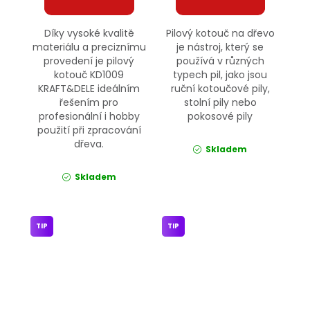
Díky vysoké kvalitě
Pilový kotouč na dřevo
materiálu a preciznímu
je nástroj, který se
provedení je pilový
používá v různých
kotouč KD1009
typech pil, jako jsou
KRAFT&DELE ideálním
ruční kotoučové pily,
řešením pro
stolní pily nebo
profesionální i hobby
pokosové pily
použití při zpracování
dřeva.
Skladem
Skladem
TIP
TIP