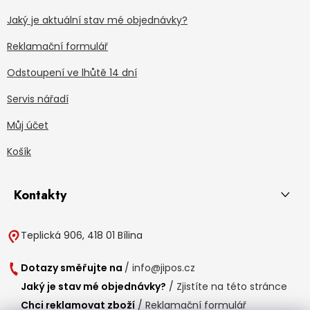
Jaký je aktuální stav mé objednávky?
Reklamační formulář
Odstoupení ve lhůtě 14 dní
Servis nářadí
Můj účet
Košík
Kontakty
Teplická 906, 418 01 Bílina
Dotazy směřujte na
/
info@jipos.cz
Jaký je stav mé objednávky?
/
Zjistíte na této stránce
Chci reklamovat zboží
/
Reklamační formulář