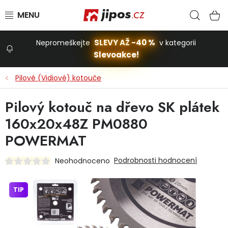
Přejít na obsah
Hled
N
SLEVY AŽ -40 %
Nepromeškejte
v kategorii
Slevoakce!
Slevoakce
Pilové (Vidiové) kotouče
Zahrada
Pilový kotouč na dřevo SK plátek
160x20x48Z PM0880
Stavba a dům
POWERMAT
Podrobnosti hodnocení
Neohodnoceno
Dílna
TIP
Domácnost