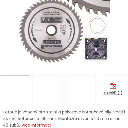
Dětská hřiště
Autodoplňky
Vánoce
Ochranné pomůcky
Fotovoltaika
Výprodej
+ další (1)
Značky
Kotouč je vhodný pro stolní a pokosové kotoučové pily. Vnější
rozměr kotouče je 160 mm. Montážní otvor je 20 mm a má
48 zubů.
Více informací