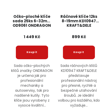
Očko-ploché klíče
Ráčnové klíče 12ks
sada 25ks 6-32mm
8-19mm KD10947
OD9061 ONDRAGON
KRAFT&DELE
1 449 Kč
899 Kč
Sada očko-plochých
Sada ráčnových klíčů
klíčů značky ONDRAGON
KD10947 KRAFT&DELE
je určena jak pro
představuje
profesionální
profesionální nástroj
mechaniky a
pro přesné, rychlé a
autoservisy, tak pro
bezpečné utahování
nadšené kutily. Tyto
šroubů. Je ideální
klíče jsou vyrobeny z
volbou pro každého, kdo
vysoce kvalitní...
vyžaduje...