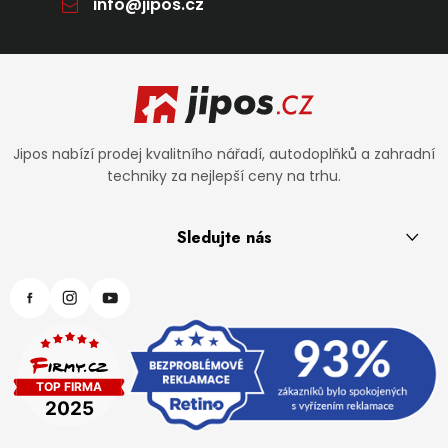
info
@
jipos.cz
Zápatí
Jipos nabízí prodej kvalitního nářadí, autodoplňků a zahradní
techniky za nejlepší ceny na trhu.
Sledujte nás