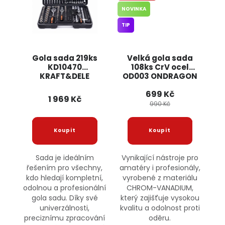
NOVINKA
TIP
Gola sada 219ks
Velká gola sada
KD10470
108ks CrV ocel
KRAFT&DELE
OD003 ONDRAGON
699 Kč
1 969 Kč
990 Kč
Sada je ideálním
Vynikající nástroje pro
řešením pro všechny,
amatéry i profesionály,
kdo hledají kompletní,
vyrobené z materiálu
odolnou a profesionální
CHROM-VANADIUM,
gola sadu. Díky své
který zajišťuje vysokou
univerzálnosti,
kvalitu a odolnost proti
preciznímu zpracování
oděru.