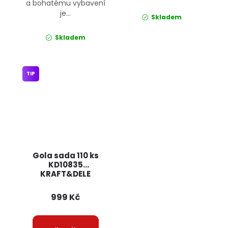
a bohatému vybavení
je...
Skladem
Skladem
TIP
Gola sada 110 ks
KD10835
KRAFT&DELE
999 Kč