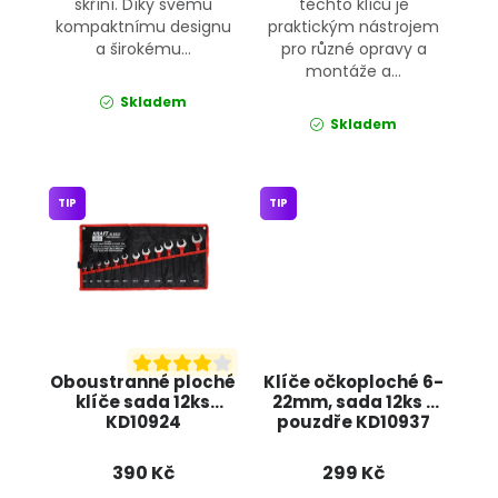
skříní. Díky svému
těchto klíčů je
kompaktnímu designu
praktickým nástrojem
a širokému...
pro různé opravy a
montáže a...
Skladem
Skladem
TIP
TIP
Oboustranné ploché
Klíče očkoploché 6-
klíče sada 12ks
22mm, sada 12ks v
KD10924
pouzdře KD10937
KRAFT&DELE
KRAFT&DELE
390 Kč
299 Kč