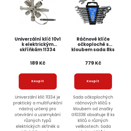
Univerzální klíč 10v1
Ráčnové klíče
k elektrickým
očkoploché s
skříňkám 11334
kloubem sada 8ks
JIPOS
8-22mm G10338
GEKO
189 Kč
779 Kč
Univerzální klíč 11334 je
Sada očkoplochých
praktický a multifunkční
ráčnových klíčů s
nástroj určený pro
kloubem od značky
otevírání a uzamykání
G10338 obsahuje 8 ks
různých typů
klíčů o různých
elektrických skříněk a
velikostech. Sada