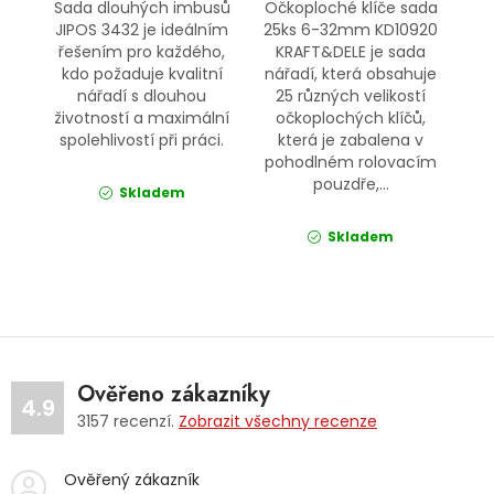
Sada dlouhých imbusů
Očkoploché klíče sada
JIPOS 3432 je ideálním
25ks 6-32mm KD10920
řešením pro každého,
KRAFT&DELE je sada
kdo požaduje kvalitní
nářadí, která obsahuje
nářadí s dlouhou
25 různých velikostí
životností a maximální
očkoplochých klíčů,
spolehlivostí při práci.
která je zabalena v
pohodlném rolovacím
pouzdře,...
Skladem
Skladem
Ověřeno zákazníky
4.9
3157
recenzí.
Zobrazit všechny recenze
Ověřený zákazník