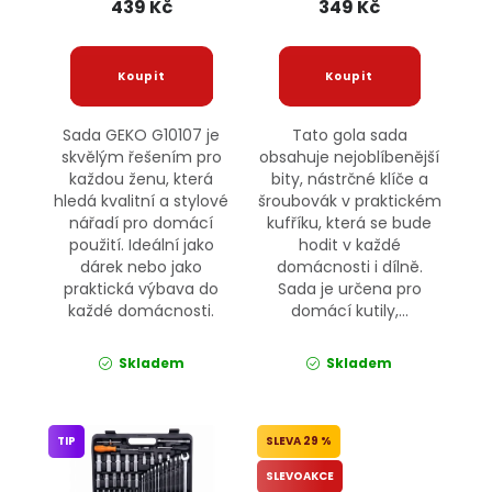
439 Kč
349 Kč
Sada GEKO G10107 je
Tato gola sada
skvělým řešením pro
obsahuje nejoblíbenější
každou ženu, která
bity, nástrčné klíče a
hledá kvalitní a stylové
šroubovák v praktickém
nářadí pro domácí
kufříku, která se bude
použití. Ideální jako
hodit v každé
dárek nebo jako
domácnosti i dílně.
praktická výbava do
Sada je určena pro
každé domácnosti.
domácí kutily,...
Skladem
Skladem
TIP
29 %
SLEVOAKCE