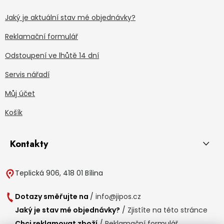
Jaký je aktuální stav mé objednávky?
Reklamační formulář
Odstoupení ve lhůtě 14 dní
Servis nářadí
Můj účet
Košík
Kontakty
Teplická 906, 418 01 Bílina
Dotazy směřujte na
/
info@jipos.cz
Jaký je stav mé objednávky?
/
Zjistíte na této stránce
Chci reklamovat zboží
/
Reklamační formulář