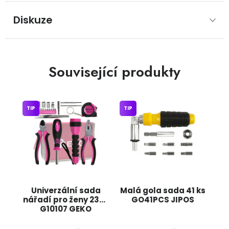
Diskuze
Související produkty
TIP
TIP
Univerzální sada
Malá gola sada 41 ks
nářadí pro ženy 23ks
GO41PCS JIPOS
G10107 GEKO