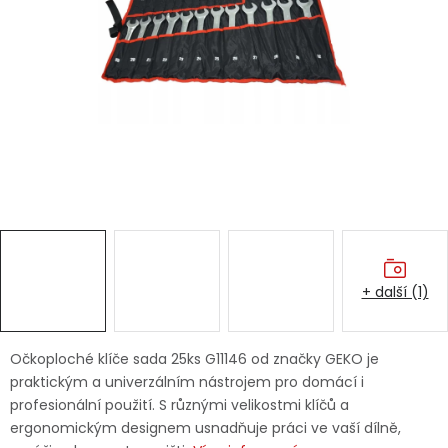
Dětská hřiště
Autodoplňky
Vánoce
Ochranné pomůcky
Fotovoltaika
+ další (1)
Výprodej
Značky
Očkoploché klíče sada 25ks G11146 od značky GEKO je
praktickým a univerzálním nástrojem pro domácí i
profesionální použití. S různými velikostmi klíčů a
ergonomickým designem usnadňuje práci ve vaší dílně,