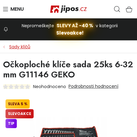
Přejít na obsah
Hled
N
SLEVY AŽ -40 %
Nepromeškejte
v kategorii
Slevoakce!
Slevoakce
Sady klíčů
Zahrada
Očkoploché klíče sada 25ks 6-32
mm G11146 GEKO
Stavba a dům
Podrobnosti hodnocení
Neohodnoceno
Dílna
5 %
SLEVOAKCE
Domácnost
TIP