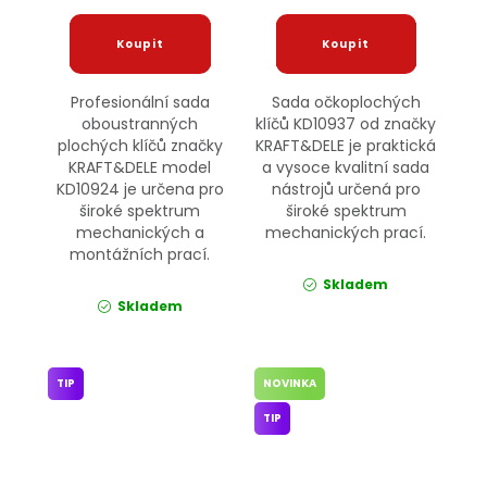
Profesionální sada
Sada očkoplochých
oboustranných
klíčů KD10937 od značky
plochých klíčů značky
KRAFT&DELE je praktická
KRAFT&DELE model
a vysoce kvalitní sada
KD10924 je určena pro
nástrojů určená pro
široké spektrum
široké spektrum
mechanických a
mechanických prací.
montážních prací.
Skladem
Skladem
TIP
NOVINKA
TIP