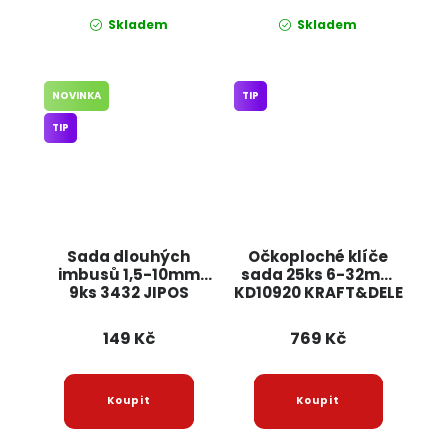
Skladem
Skladem
NOVINKA
TIP
TIP
Sada dlouhých
Očkoploché klíče
imbusů 1,5-10mm
sada 25ks 6-32mm
9ks 3432 JIPOS
KD10920 KRAFT&DELE
149 Kč
769 Kč