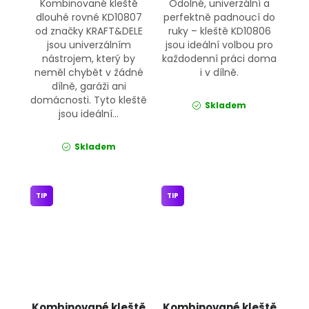
Kombinované kleště
Odolné, univerzální a
dlouhé rovné KD10807
perfektně padnoucí do
od značky KRAFT&DELE
ruky – kleště KD10806
jsou univerzálním
jsou ideální volbou pro
nástrojem, který by
každodenní práci doma
neměl chybět v žádné
i v dílně.
dílně, garáži ani
domácnosti. Tyto kleště
Skladem
jsou ideální...
Skladem
TIP
TIP
Kombinované kleště
Kombinované kleště