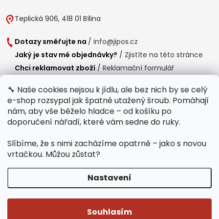
Teplická 906, 418 01 Bílina
Dotazy směřujte na
/
info@jipos.cz
Jaký je stav mé objednávky?
/
Zjistíte na této stránce
Chci reklamovat zboží
/
Reklamační formulář
Chci vrátit zboží do 14 dní
/
Formulář pro vrácení zboží
🔧 Naše cookies nejsou k jídlu, ale bez nich by se celý
e-shop rozsypal jak špatně utažený šroub. Pomáhají
Provozní doba
nám, aby vše běželo hladce – od košíku po
Po-Čt /
8:00 - 15:00
doporučení nářadí, které vám sedne do ruky.
Pá /
7:30 - 14:30
Slíbíme, že s nimi zacházíme opatrně – jako s novou
Polední přestávka /
11:00 - 11:30
vrtačkou. Můžou zůstat?
Nastavení
Copyright 2026
Jipos.cz
. Všechna práva vyhrazena.
Upravit nastavení
cookies
Souhlasím
Běží na Shoptet Premium
/
Webdesign mi-ma.cz
/