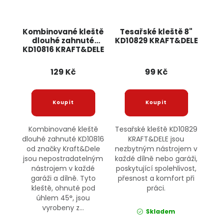
Kombinované kleště
Tesařské kleště 8"
dlouhé zahnuté
KD10829 KRAFT&DELE
KD10816 KRAFT&DELE
129 Kč
99 Kč
Kombinované kleště
Tesařské kleště KD10829
dlouhé zahnuté KD10816
KRAFT&DELE jsou
od značky Kraft&Dele
nezbytným nástrojem v
jsou nepostradatelným
každé dílně nebo garáži,
nástrojem v každé
poskytující spolehlivost,
garáži a dílně. Tyto
přesnost a komfort při
kleště, ohnuté pod
práci.
úhlem 45°, jsou
vyrobeny z...
Skladem