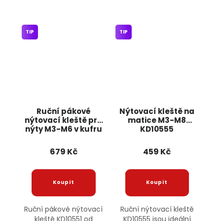
TIP
TIP
Ruční pákové
Nýtovací kleště na
nýtovací kleště pro
matice M3-M8
nýty M3-M6 v kufru
KD10555
KD10551 KRAFT&DELE
KRAFT&DELE
679 Kč
459 Kč
Ruční pákové nýtovací
Ruční nýtovací kleště
kleště KD10551 od
KD10555 jsou ideální