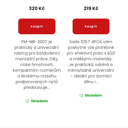
POWERMAT
320 Kč
219 Kč
PM-NIR-200T je
Sada 11257 JIPOS vám
praktický a univerzální
poskytne vše potřebné
nástroj pro každodenní
pro efektivní práci s kůží
montážní práce. Díky
a měkkými materiály.
nízké hmotnosti,
Je praktická, odolná a
kompaktním rozměrům
mimořádně univerzální
a širokému rozsahu
– ideální pro domácí
podporovaných nýtů
dílnu i...
představuje...
Skladem
Skladem