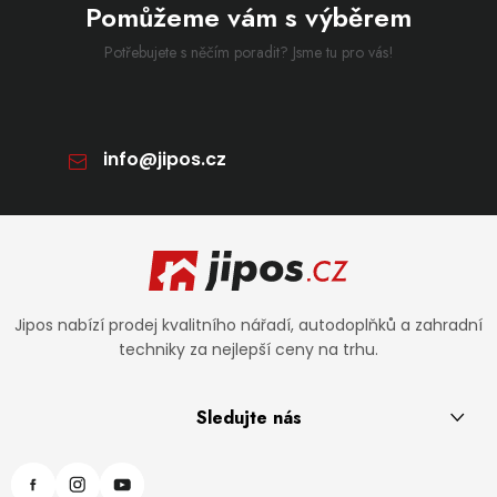
Pomůžeme vám s výběrem
Potřebujete s něčím poradit? Jsme tu pro vás!
info
@
jipos.cz
Zápatí
Jipos nabízí prodej kvalitního nářadí, autodoplňků a zahradní
techniky za nejlepší ceny na trhu.
Sledujte nás