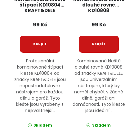
štípací KD10804
dlouhé rovné
KRAFT&DELE
KD10808
KRAFT&DELE
99 Kč
99 Kč
Profesionální
Kombinované kleště
kombinované štípací
dlouhé rovné KD10808
kleště KD10804 od
od značky KRAFT&DELE
značky KRAFT&DELE jsou
jsou univerzálním
nepostradatelným
nástrojem, který by
nástrojem pro každou
neměl chybět v žádné
dílnu a garáž. Tyto
dílně, garáži ani
kleště jsou vyrobeny z
domácnosti. Tyto kleště
nejkvalitnější...
jsou ideální...
Skladem
Skladem