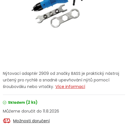
Dětská hřiště
Autodoplňky
Vánoce
Ochranné pomůcky
Fotovoltaika
Nýtovací adaptér 2909 od značky BASS je praktický nástroj
určený pro rychlé a snadné upevňování nýtů pomocí
Výprodej
šroubováku nebo vrtačky.
Více informací
Značky
(2 ks)
Skladem
11.8.2026
Možnosti doručení