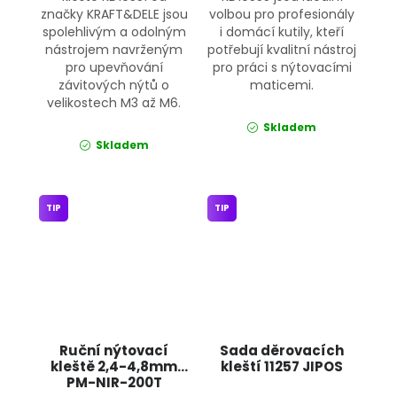
značky KRAFT&DELE jsou
volbou pro profesionály
spolehlivým a odolným
i domácí kutily, kteří
nástrojem navrženým
potřebují kvalitní nástroj
pro upevňování
pro práci s nýtovacími
závitových nýtů o
maticemi.
velikostech M3 až M6.
Skladem
Skladem
TIP
TIP
Ruční nýtovací
Sada děrovacích
kleště 2,4-4,8mm
kleští 11257 JIPOS
PM-NIR-200T