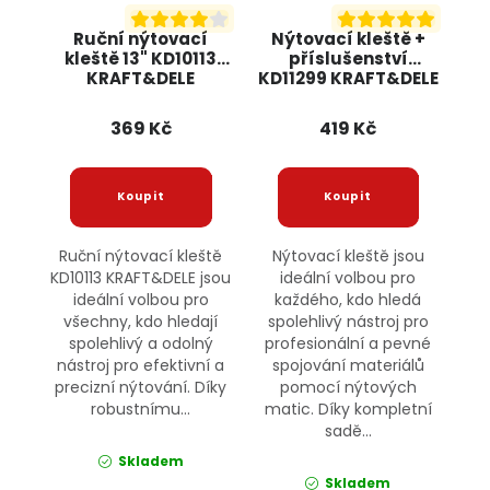
Ruční nýtovací
Nýtovací kleště +
kleště 13" KD10113
příslušenství
KRAFT&DELE
KD11299 KRAFT&DELE
369 Kč
419 Kč
Ruční nýtovací kleště
Nýtovací kleště jsou
KD10113 KRAFT&DELE jsou
ideální volbou pro
ideální volbou pro
každého, kdo hledá
všechny, kdo hledají
spolehlivý nástroj pro
spolehlivý a odolný
profesionální a pevné
nástroj pro efektivní a
spojování materiálů
precizní nýtování. Díky
pomocí nýtových
robustnímu...
matic. Díky kompletní
sadě...
Skladem
Skladem