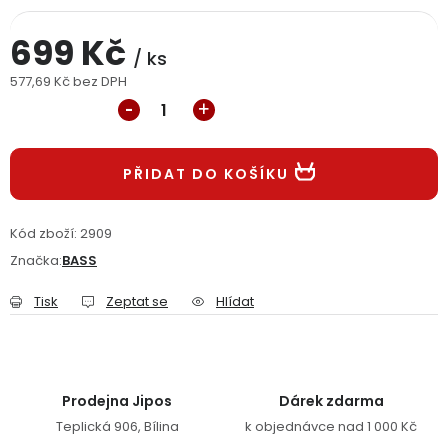
Jaký je aktuální stav mé objednávky?
699 Kč
/ ks
Velkoobchodní spolupráce (B2B)
Prodejna nářadí
577,69 Kč bez DPH
Měrná cena:
Servis nářadí
Hodnocení obchodu
PŘIDAT DO KOŠÍKU
Doprava a platba
Váš zákaznický účet
Kontakt
PODPORA
Kód zboží:
2909
Značka:
BASS
Reklamační formulář
Odstoupení ve lhůtě 14 dní
Tisk
Zeptat se
Hlídat
Obchodní podmínky
Reklamační řád
Podmínky ochrany osobních údajů
Prodejna Jipos
Dárek zdarma
Teplická 906, Bílina
k objednávce nad 1 000 Kč