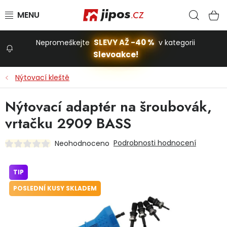
Přejít na obsah
Hled
N
SLEVY AŽ -40 %
Nepromeškejte
v kategorii
Slevoakce!
Slevoakce
Nýtovací kleště
Zahrada
Nýtovací adaptér na šroubovák,
vrtačku 2909 BASS
Stavba a dům
Podrobnosti hodnocení
Neohodnoceno
Dílna
TIP
POSLEDNÍ KUSY SKLADEM
Domácnost