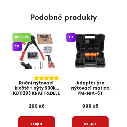
Podobné produkty
NOVINKA
TIP
TIP
Ruční nýtovací
Adaptér pro
kleště + nýty 500ks
nýtovací matice
KD11293 KRAFT&DELE
PM-NIA-6T
POWERMAT
269 Kč
999 Kč