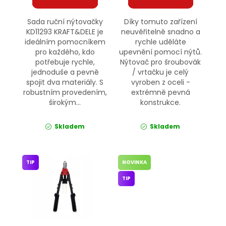
Sada ruční nýtovačky
Díky tomuto zařízení
KD11293 KRAFT&DELE je
neuvěřitelně snadno a
ideálním pomocníkem
rychle uděláte
pro každého, kdo
upevnění pomocí nýtů.
potřebuje rychle,
Nýtovač pro šroubovák
jednoduše a pevně
/ vrtačku je celý
spojit dva materiály. S
vyroben z oceli -
robustním provedením,
extrémně pevná
širokým...
konstrukce.
Skladem
Skladem
TIP
NOVINKA
TIP