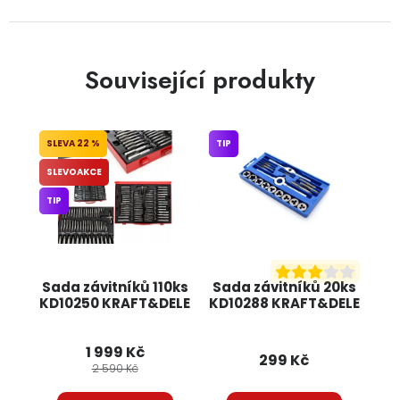
Související produkty
22 %
TIP
SLEVOAKCE
TIP
Sada závitníků 110ks
Sada závitníků 20ks
KD10250 KRAFT&DELE
KD10288 KRAFT&DELE
1 999 Kč
299 Kč
2 590 Kč