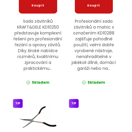
Sada závitníků
Profesionální sada
KRAFT&DELE KD10250
závitníků a matric s
představuje komplexní
označením KD10288
řešení pro profesionální
zajišťuje pohodlné
řezání a opravy závitů.
použití, velmi dobře
Díky široké nabídce
vyrobené nástroje,
rozměrů, kvalitnímu
nenahraditelné v
zpracování a
jakékoli dílně, domácí
praktickému...
garáži nebo na...
Skladem
Skladem
TIP
TIP