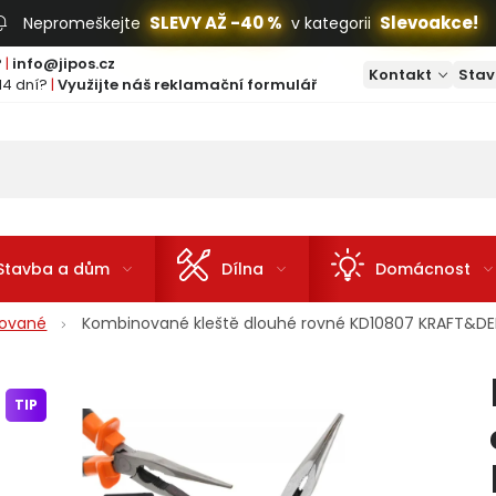
SLEVY AŽ -40 %
Slevoakce!
Nepromeškejte
v kategorii
?
|
info@jipos.cz
Kontakt
Stav
14 dní?
|
Využijte náš reklamační formulář
Stavba a dům
Dílna
Domácnost
ované
Kombinované kleště dlouhé rovné KD10807 KRAFT&DE
TIP