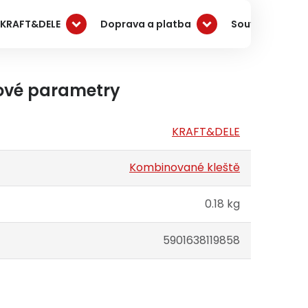
 KRAFT&DELE
Doprava a platba
Související pro
ové parametry
KRAFT&DELE
Kombinované kleště
0.18 kg
5901638119858