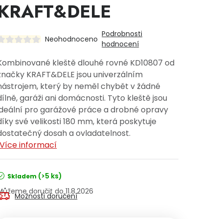
KRAFT&DELE
Podrobnosti
Neohodnoceno
hodnocení
Kombinované kleště dlouhé rovné KD10807 od
značky KRAFT&DELE jsou univerzálním
nástrojem, který by neměl chybět v žádné
dílně, garáži ani domácnosti. Tyto kleště jsou
ideální pro garážové práce a drobné opravy
díky své velikosti 180 mm, která poskytuje
dostatečný dosah a ovladatelnost.
Více informací
(>5 ks)
Skladem
11.8.2026
Možnosti doručení