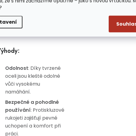
e, že s nimi zacházíme opatrně – jako s novou vrtačkou. 
?
Rukojeti
: Ergonomické
rukojeti potažené
tavení
Souhla
měkkou protiskluzovou
gumou.
ýhody:
Odolnost
: Díky tvrzené
oceli jsou kleště odolné
vůči vysokému
namáhání.
Bezpečné a pohodlné
používání
: Protiskluzové
rukojeti zajišťují pevné
uchopení a komfort při
práci.