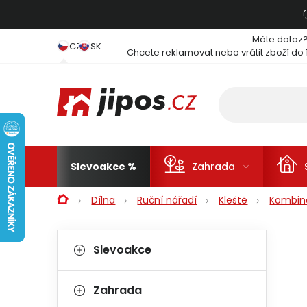
Přejít na obsah
Máte dotaz
CZ
SK
Chcete reklamovat nebo vrátit zboží do 
Slevoakce
Zahrada
Domů
Dílna
Ruční nářadí
Kleště
Kombin
Postranní panel
Kategorie
Přeskočit kategorie
Slevoakce
Zahrada