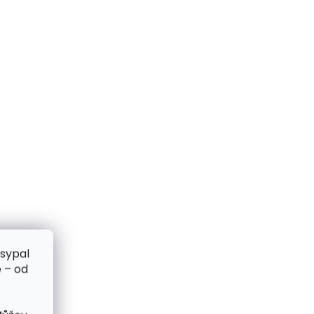
zsypal
 – od