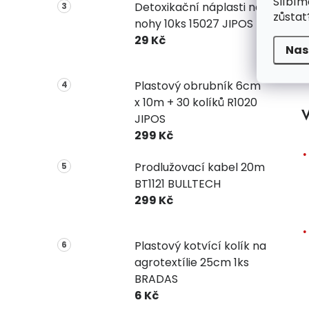
Slíbím
Detoxikační náplasti na
zůstat
nohy 10ks 15027 JIPOS
29 Kč
Nas
Plastový obrubník 6cm
x 10m + 30 kolíků R1020
V
JIPOS
299 Kč
Prodlužovací kabel 20m
BT1121 BULLTECH
299 Kč
Plastový kotvící kolík na
agrotextílie 25cm 1ks
BRADAS
6 Kč