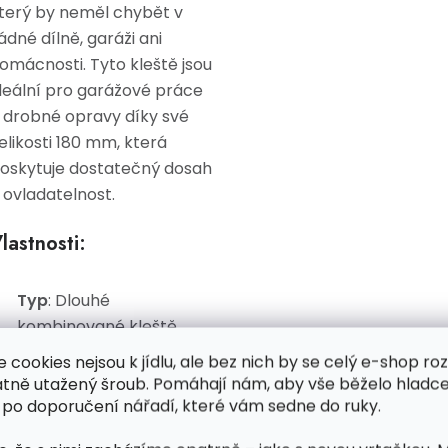
terý by neměl chybět v
ádné dílně, garáži ani
omácnosti. Tyto kleště jsou
deální pro garážové práce
 drobné opravy díky své
elikosti 180 mm, která
oskytuje dostatečný dosah
 ovladatelnost.
lastnosti:
Typ
: Dlouhé
kombinované kleště.
Velikost
: 180 mm
e cookies nejsou k jídlu, ale bez nich by se celý e-shop ro
atně utažený šroub. Pomáhají nám, aby vše běželo hladce
Materiál
: Vyrobeno z
 po doporučení nářadí, které vám sedne do ruky.
nejkvalitnější tvrzené
oceli.