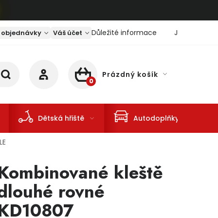
Důležité informace
Jaký je aktu
 objednávky
Váš účet
Prázdný košík
NÁKUPNÍ KOŠÍK
Dětská hřiště
Autodoplňky
LE
Kombinované kleště
dlouhé rovné
KD10807