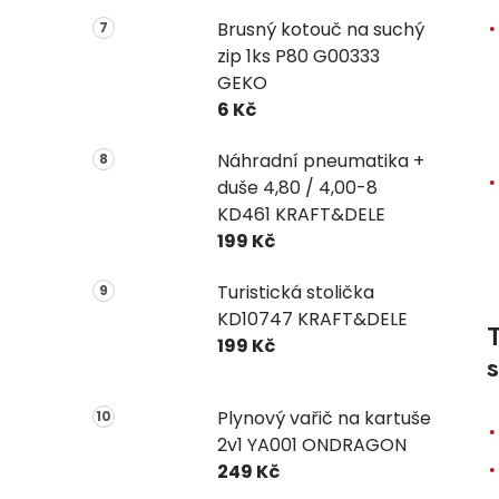
Brusný kotouč na suchý
zip 1ks P80 G00333
GEKO
6 Kč
Náhradní pneumatika +
duše 4,80 / 4,00-8
KD461 KRAFT&DELE
199 Kč
Turistická stolička
KD10747 KRAFT&DELE
199 Kč
s
Plynový vařič na kartuše
2v1 YA001 ONDRAGON
249 Kč