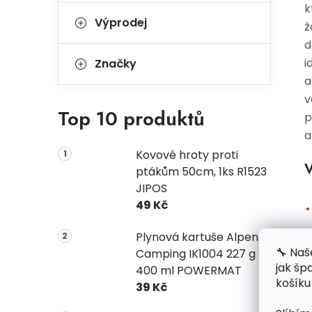
k
Výprodej
ž
d
i
Značky
a
v
Top 10 produktů
p
a
Kovové hroty proti
V
ptákům 50cm, 1ks R1523
JIPOS
49 Kč
Plynová kartuše Alpen
🔧 Naš
Camping IK1004 227 g
jak šp
400 ml POWERMAT
košíku
39 Kč