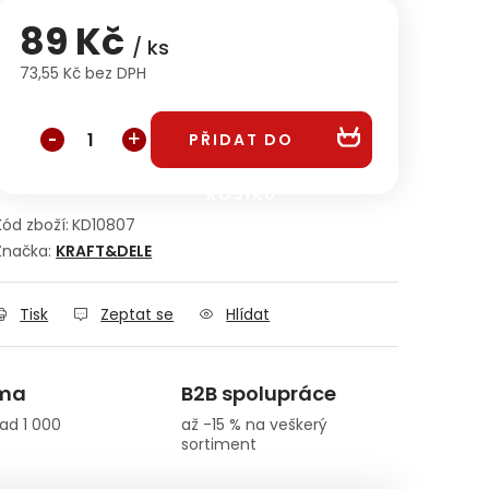
89 Kč
/ ks
73,55 Kč bez DPH
Měrná cena:
PŘIDAT DO
KOŠÍKU
Kód zboží:
KD10807
Značka:
KRAFT&DELE
Tisk
Zeptat se
Hlídat
rma
B2B spolupráce
ad 1 000
až -15 % na veškerý
sortiment