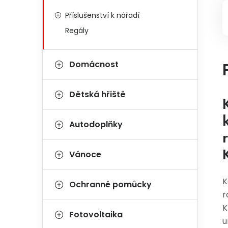
Příslušenství k nářadí
Regály
Domácnost
Dětská hřiště
Autodoplňky
Vánoce
K
Ochranné pomůcky
r
K
Fotovoltaika
u