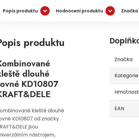
Popis produktu
Hodnocení produktu
Značka
Popis produktu
Doplňk
Značka
Kombinované
kleště dlouhé
Kategorie
rovné KD10807
KRAFT&DELE
Hmotnost
EAN
ombinované kleště dlouhé
ovné KD10807 od značky
RAFT&DELE jsou
niverzálním nástrojem,