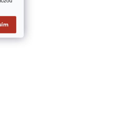
Můžou
sím