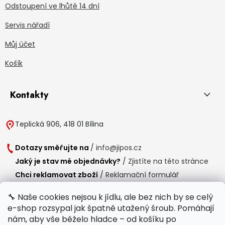
Odstoupení ve lhůtě 14 dní
Servis nářadí
Můj účet
Košík
Kontakty
Teplická 906, 418 01 Bílina
Dotazy směřujte na
/
info@jipos.cz
Jaký je stav mé objednávky?
/
Zjistíte na této stránce
Chci reklamovat zboží
/
Reklamační formulář
Chci vrátit zboží do 14 dní
/
Formulář pro vrácení zboží
🔧 Naše cookies nejsou k jídlu, ale bez nich by se celý
e-shop rozsypal jak špatně utažený šroub. Pomáhají
Provozní doba
nám, aby vše běželo hladce – od košíku po