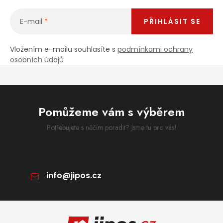
E-mail
PŘIHLÁSIT SE
Vložením e-mailu souhlasíte s
podmínkami ochrany
osobních údajů
Pomůžeme vám s výběrem
Potřebujete s něčím poradit? Jsme tu pro vás!
info
@
jipos.cz
Zápatí