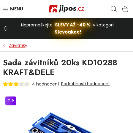
Přejít na obsah
Hled
N
SLEVY AŽ -40 %
Nepromeškejte
v kategorii
Slevoakce!
Slevoakce
Závitníky
Zahrada
Sada závitníků 20ks KD10288
KRAFT&DELE
Stavba a dům
Podrobnosti hodnocení
4 hodnocení
Dílna
TIP
Domácnost