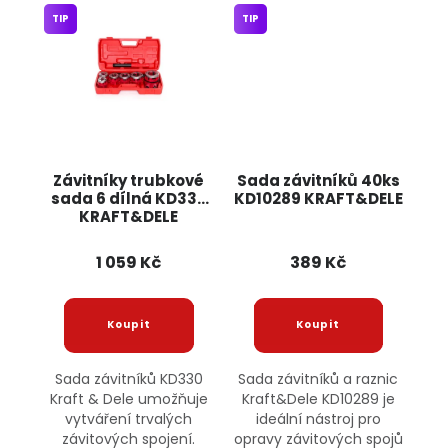
TIP
TIP
Závitníky trubkové
Sada závitníků 40ks
sada 6 dílná KD332
KD10289 KRAFT&DELE
KRAFT&DELE
1 059 Kč
389 Kč
Sada závitníků KD330
Sada závitníků a raznic
Kraft & Dele umožňuje
Kraft&Dele KD10289 je
vytváření trvalých
ideální nástroj pro
závitových spojení.
opravy závitových spojů