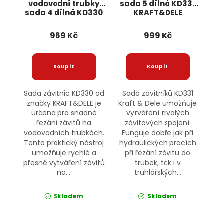
vodovodní trubky
sada 5 dílná KD331
sada 4 dílná KD330
KRAFT&DELE
KRAFT&DELE
969 Kč
999 Kč
Sada závitnic KD330 od
Sada závitníků KD331
značky KRAFT&DELE je
Kraft & Dele umožňuje
určena pro snadné
vytváření trvalých
řezání závitů na
závitových spojení.
vodovodních trubkách.
Funguje dobře jak při
Tento praktický nástroj
hydraulických pracích
umožňuje rychlé a
při řezání závitu do
přesné vytváření závitů
trubek, tak i v
na...
truhlářských...
Skladem
Skladem