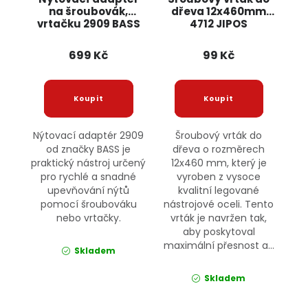
na šroubovák,
dřeva 12x460mm
vrtačku 2909 BASS
4712 JIPOS
699 Kč
99 Kč
Nýtovací adaptér 2909
Šroubový vrták do
od značky BASS je
dřeva o rozměrech
praktický nástroj určený
12x460 mm, který je
pro rychlé a snadné
vyroben z vysoce
upevňování nýtů
kvalitní legované
pomocí šroubováku
nástrojové oceli. Tento
nebo vrtačky.
vrták je navržen tak,
aby poskytoval
maximální přesnost a...
Skladem
Skladem