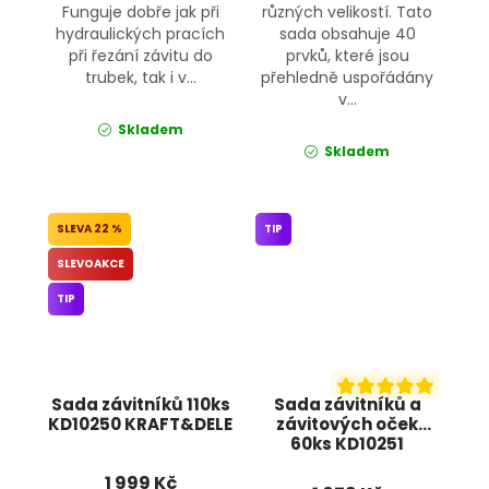
Funguje dobře jak při
různých velikostí. Tato
hydraulických pracích
sada obsahuje 40
při řezání závitu do
prvků, které jsou
trubek, tak i v...
přehledně uspořádány
v...
Skladem
Skladem
22 %
TIP
SLEVOAKCE
TIP
Sada závitníků 110ks
Sada závitníků a
KD10250 KRAFT&DELE
závitových oček
60ks KD10251
KRAFT&DELE
1 999 Kč