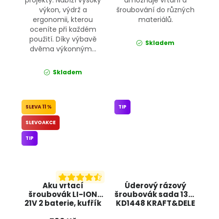
výkon, výdrž a
šroubování do různých
ergonomii, kterou
materiálů.
oceníte při každém
použití. Díky výbavě
Skladem
dvěma výkonným...
Skladem
11 %
TIP
SLEVOAKCE
TIP
Aku vrtací
Úderový rázový
šroubovák LI-ION
šroubovák sada 13ks
21V 2 baterie, kufřík
KD1448 KRAFT&DELE
+ příslušenství