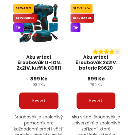
9 %
12 %
SLEVOAKCE
SLEVOAKCE
TIP
TIP
Aku vrtací
Aku vrtací
šroubovák LI-ION
šroubovák 2x21V
2x21V, kufřík CD611
baterie RS620
BULLTECH
BULLTECH
899 Kč
699 Kč
989 Kč
799 Kč
Šroubovák je spolehlivý
Aku vrtací šroubovák je
pomocník pro
univerzální a spolehlivé
každodenní práci i větší
zařízení, které
projekty. Nabízí vysoký
umožňuje vrtání a