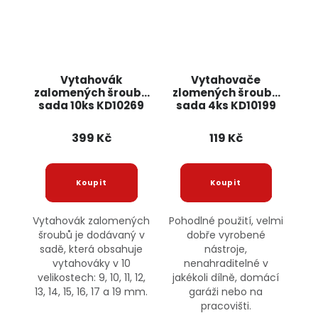
Vytahovák
Vytahovače
zalomených šroubů
zlomených šroubů
sada 10ks KD10269
sada 4ks KD10199
KRAFT&DELE
KRAFT&DELE
399 Kč
119 Kč
Vytahovák zalomených
Pohodlné použití, velmi
šroubů je dodávaný v
dobře vyrobené
sadě, která obsahuje
nástroje,
vytahováky v 10
nenahraditelné v
velikostech: 9, 10, 11, 12,
jakékoli dílně, domácí
13, 14, 15, 16, 17 a 19 mm.
garáži nebo na
pracovišti.