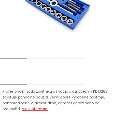
Dětská hřiště
Autodoplňky
Vánoce
Ochranné pomůcky
Fotovoltaika
Výprodej
Značky
Profesionální sada závitníků a matric s označením KD10288
zajišťuje pohodlné použití, velmi dobře vyrobené nástroje,
nenahraditelné v jakékoli dílně, domácí garáži nebo na
pracovišti.
Více informací