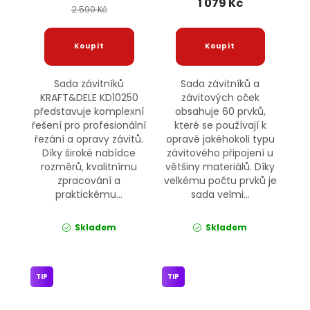
1 079 Kč
2 590 Kč
Sada závitníků
Sada závitníků a
KRAFT&DELE KD10250
závitových oček
představuje komplexní
obsahuje 60 prvků,
řešení pro profesionální
které se používají k
řezání a opravy závitů.
opravě jakéhokoli typu
Díky široké nabídce
závitového připojení u
rozměrů, kvalitnímu
většiny materiálů. Díky
zpracování a
velkému počtu prvků je
praktickému...
sada velmi...
Skladem
Skladem
TIP
TIP