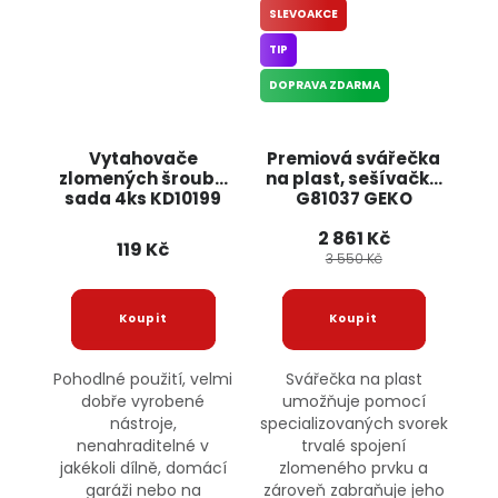
SLEVOAKCE
TIP
DOPRAVA ZDARMA
Vytahovače
Premiová svářečka
zlomených šroubů
na plast, sešívačka
sada 4ks KD10199
G81037 GEKO
KRAFT&DELE
2 861 Kč
119 Kč
3 550 Kč
Pohodlné použití, velmi
Svářečka na plast
dobře vyrobené
umožňuje pomocí
nástroje,
specializovaných svorek
nenahraditelné v
trvalé spojení
jakékoli dílně, domácí
zlomeného prvku a
garáži nebo na
zároveň zabraňuje jeho