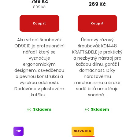
799 Kč
OD9010 ONDRAGON
269 Kč
899 Kč
Aku vrtací šroubovák
Úderový rázový
OD9010 je profesionální
šroubovák KD1448
nářadí, který se
KRAFT&DELE je praktický
vyznačuje
a nezbytný nástroj pro
ergonomickým
každou dílnu, garáž i
designem, osvědčenou
domácnost. Díky
a pevnou konstrukcí a
nárazovému
vysokou odolností.
mechanismu a široké
Dodáváno v plastovém
sadě bitů umožňuje
kufříku...
snadné...
Skladem
Skladem
TIP
19 %