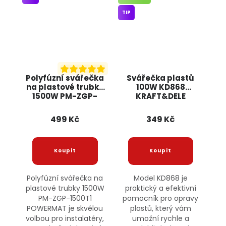
TIP
Polyfúzní svářečka
Svářečka plastů
na plastové trubky
100W KD868
1500W PM-ZGP-
KRAFT&DELE
1500T1 POWERMAT
499 Kč
349 Kč
Polyfúzní svářečka na
Model KD868 je
plastové trubky 1500W
praktický a efektivní
PM-ZGP-1500T1
pomocník pro opravy
POWERMAT je skvělou
plastů, který vám
volbou pro instalatéry,
umožní rychle a