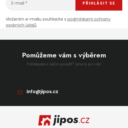
E-mail
PŘIHLÁSIT SE
Vložením e-mailu souhlasíte s
podmínkami ochrany
osobních údajů
Pomůžeme vám s výběrem
Potřebujete s něčím poradit? Jsme tu pro vás!
info
@
jipos.cz
Zápatí