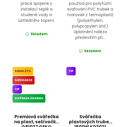
práce spojené s
používá pro polyfúzní
instalací teplé a
svařování PVC trubek a
studené vody a
tvarovek z termoplastů
ústředního topení.
(polyethylen,
polypropylen atd.)
Uplatnění naléza
Skladem
především při...
Skladem
21 %
TIP
SLEVOAKCE
TIP
DOPRAVA ZDARMA
Premiová svářečka
Svářečka
na plast, sešívačka
plastových trubek
G81037 GEKO
1500W KD3071