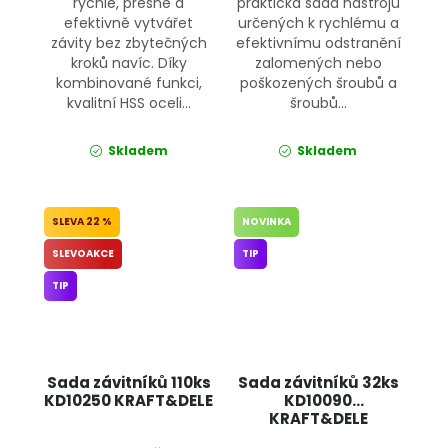
rychle, přesně a
praktická sada nástrojů
efektivně vytvářet
určených k rychlému a
závity bez zbytečných
efektivnímu odstranění
kroků navíc. Díky
zalomených nebo
kombinované funkci,
poškozených šroubů a
kvalitní HSS oceli...
šroubů...
Skladem
Skladem
22 %
NOVINKA
SLEVOAKCE
TIP
TIP
Sada závitníků 110ks
Sada závitníků 32ks
KD10250 KRAFT&DELE
KD10090
KRAFT&DELE