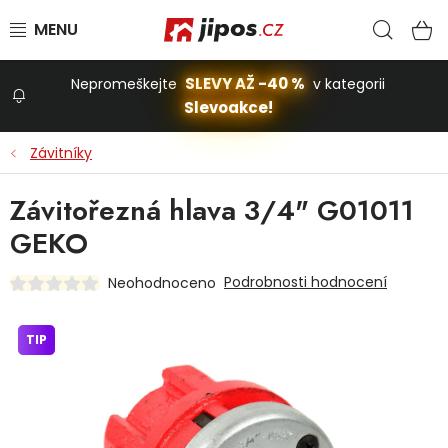
Přejít na obsah
Hled
N
SLEVY AŽ -40 %
Nepromeškejte
v kategorii
Slevoakce!
Slevoakce
Závitníky
Zahrada
Závitořezná hlava 3/4" G01011
GEKO
Stavba a dům
Podrobnosti hodnocení
Neohodnoceno
Dílna
TIP
Domácnost