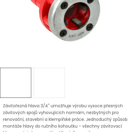
Dětská hřiště
Autodoplňky
Vánoce
Ochranné pomůcky
Fotovoltaika
Výprodej
Značky
Závitořezná hlava 3/4" umožňuje výrobu vysoce přesných
závitových spojů vyhovujících normám, nezbytných pro
renovační, stavební a klempířské práce. Jednoduchý způsob
montáže hlavy do ručního kohoutku - všechny závitovací