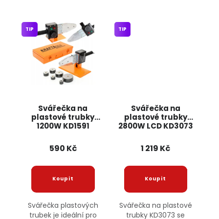
TIP
TIP
Svářečka na
Svářečka na
plastové trubky
plastové trubky
1200W KD1591
2800W LCD KD3073
KRAFT&DELE
KRAFT&DELE
590 Kč
1 219 Kč
Svářečka plastových
Svářečka na plastové
trubek je ideální pro
trubky KD3073 se