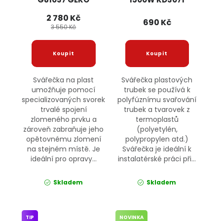
KRAFT&DELE
2 780 Kč
690 Kč
3 550 Kč
Svářečka na plast
Svářečka plastových
umožňuje pomocí
trubek se používá k
specializovaných svorek
polyfúznímu svařování
trvalé spojení
trubek a tvarovek z
zlomeného prvku a
termoplastů
zároveň zabraňuje jeho
(polyetylén,
opětovnému zlomení
polypropylen atd.)
na stejném místě. Je
Svářečka je ideální k
ideální pro opravy...
instalatérské práci při...
Skladem
Skladem
TIP
NOVINKA