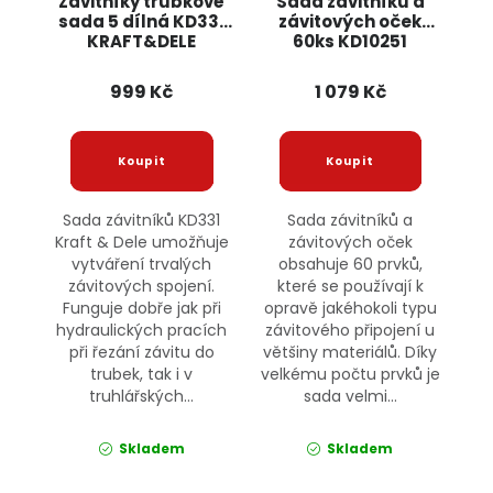
Závitníky trubkové
Sada závitníků a
sada 5 dílná KD331
závitových oček
KRAFT&DELE
60ks KD10251
KRAFT&DELE
999 Kč
1 079 Kč
Sada závitníků KD331
Sada závitníků a
Kraft & Dele umožňuje
závitových oček
vytváření trvalých
obsahuje 60 prvků,
závitových spojení.
které se používají k
Funguje dobře jak při
opravě jakéhokoli typu
hydraulických pracích
závitového připojení u
při řezání závitu do
většiny materiálů. Díky
trubek, tak i v
velkému počtu prvků je
truhlářských...
sada velmi...
Skladem
Skladem