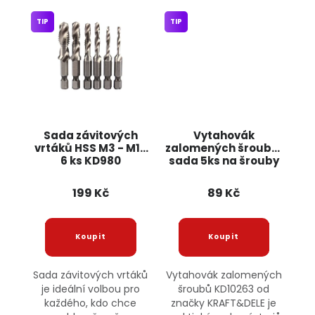
TIP
TIP
Sada závitových
Vytahovák
vrtáků HSS M3 - M10
zalomených šroubů,
6 ks KD980
sada 5ks na šrouby
KRAFTDELE
KD10263 KRAFT&DELE
199 Kč
89 Kč
Sada závitových vrtáků
Vytahovák zalomených
je ideální volbou pro
šroubů KD10263 od
každého, kdo chce
značky KRAFT&DELE je