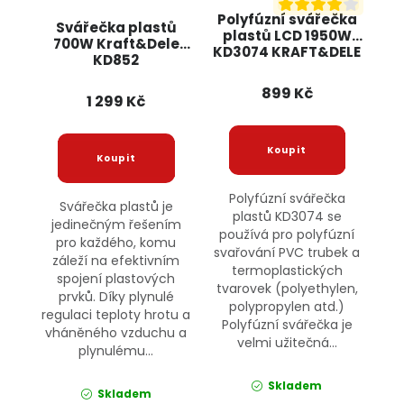
Polyfúzní svářečka
Svářečka plastů
plastů LCD 1950W
700W Kraft&Dele
KD3074 KRAFT&DELE
KD852
899 Kč
1 299 Kč
Polyfúzní svářečka
Svářečka plastů je
plastů KD3074 se
jedinečným řešením
používá pro polyfúzní
pro každého, komu
svařování PVC trubek a
záleží na efektivním
termoplastických
spojení plastových
tvarovek (polyethylen,
prvků. Díky plynulé
polypropylen atd.)
regulaci teploty hrotu a
Polyfúzní svářečka je
vháněného vzduchu a
velmi užitečná...
plynulému...
Skladem
Skladem