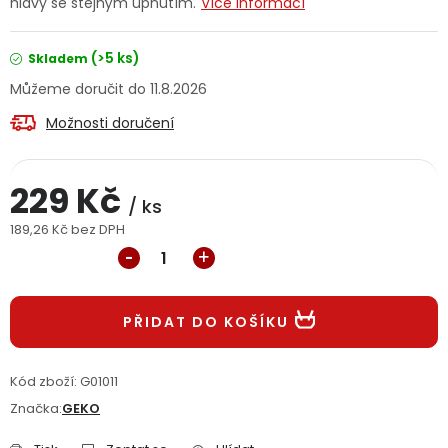
hlavy se stejným upnutím.
Více informací
Jaký je aktuální stav mé objednávky?
(>5 ks)
Skladem
Velkoobchodní spolupráce (B2B)
Prodejna nářadí
11.8.2026
Možnosti doručení
Servis nářadí
Hodnocení obchodu
Doprava a platba
Váš zákaznický účet
Kontakt
229 Kč
/ ks
189,26 Kč bez DPH
PODPORA
Měrná cena:
Reklamační formulář
Odstoupení ve lhůtě 14 dní
PŘIDAT DO KOŠÍKU
Obchodní podmínky
Reklamační řád
Kód zboží:
G01011
Podmínky ochrany osobních údajů
Značka:
GEKO