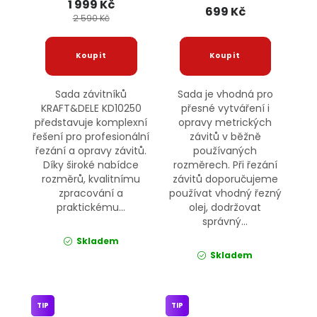
1 999 Kč
699 Kč
2 590 Kč
Sada závitníků
Sada je vhodná pro
KRAFT&DELE KD10250
přesné vytváření i
představuje komplexní
opravy metrických
řešení pro profesionální
závitů v běžně
řezání a opravy závitů.
používaných
Díky široké nabídce
rozměrech. Při řezání
rozměrů, kvalitnímu
závitů doporučujeme
zpracování a
používat vhodný řezný
praktickému...
olej, dodržovat
správný...
Skladem
Skladem
TIP
TIP