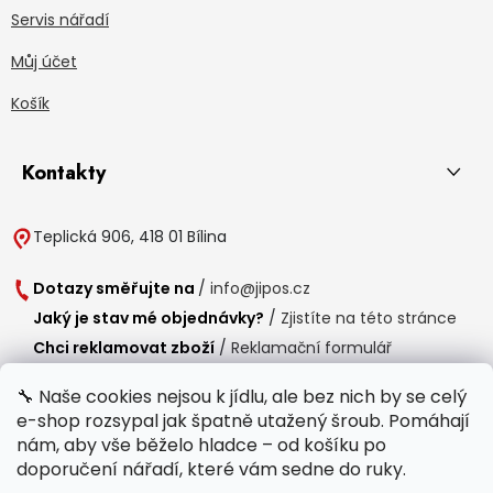
Servis nářadí
Můj účet
Košík
Kontakty
Teplická 906, 418 01 Bílina
Dotazy směřujte na
/
info@jipos.cz
Jaký je stav mé objednávky?
/
Zjistíte na této stránce
Chci reklamovat zboží
/
Reklamační formulář
Chci vrátit zboží do 14 dní
/
Formulář pro vrácení zboží
🔧 Naše cookies nejsou k jídlu, ale bez nich by se celý
e-shop rozsypal jak špatně utažený šroub. Pomáhají
Provozní doba
nám, aby vše běželo hladce – od košíku po
Po-Čt /
8:00 - 15:00
doporučení nářadí, které vám sedne do ruky.
Pá /
7:30 - 14:30