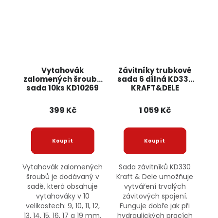
Vytahovák
Závitníky trubkové
zalomených šroubů
sada 6 dílná KD332
sada 10ks KD10269
KRAFT&DELE
KRAFT&DELE
399 Kč
1 059 Kč
Vytahovák zalomených
Sada závitníků KD330
šroubů je dodávaný v
Kraft & Dele umožňuje
sadě, která obsahuje
vytváření trvalých
vytahováky v 10
závitových spojení.
velikostech: 9, 10, 11, 12,
Funguje dobře jak při
13, 14, 15, 16, 17 a 19 mm.
hydraulických pracích