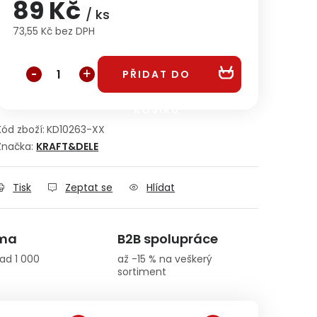
89 Kč
/ ks
73,55 Kč bez DPH
Měrná cena:
PŘIDAT DO
KOŠÍKU
Kód zboží:
KD10263-XX
Značka:
KRAFT&DELE
Tisk
Zeptat se
Hlídat
rma
B2B spolupráce
ad 1 000
až -15 % na veškerý
sortiment