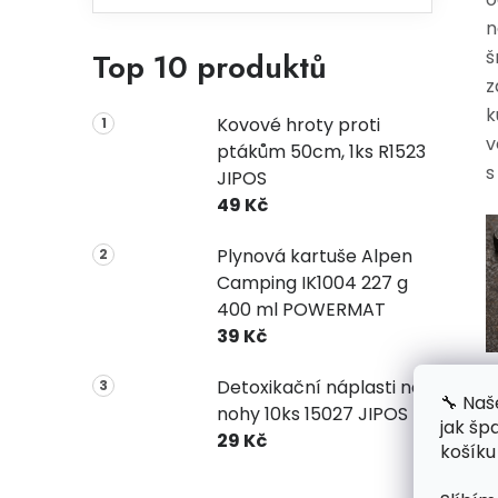
n
Top 10 produktů
š
z
k
Kovové hroty proti
v
ptákům 50cm, 1ks R1523
s
JIPOS
49 Kč
Plynová kartuše Alpen
Camping IK1004 227 g
400 ml POWERMAT
39 Kč
Detoxikační náplasti na
V
🔧 Naš
nohy 10ks 15027 JIPOS
jak šp
29 Kč
košíku