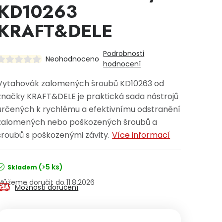
KD10263
KRAFT&DELE
Podrobnosti
Neohodnoceno
hodnocení
Vytahovák zalomených šroubů KD10263 od
značky KRAFT&DELE je praktická sada nástrojů
určených k rychlému a efektivnímu odstranění
zalomených nebo poškozených šroubů a
šroubů s poškozenými závity.
Více informací
(>5 ks)
Skladem
11.8.2026
Možnosti doručení