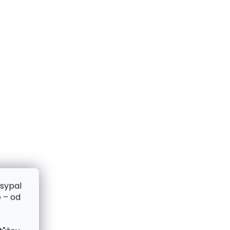
zsypal
 – od