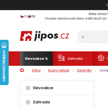
Přejít na obsah
Máte dotaz
CZ
SK
Chcete reklamovat nebo vrátit zboží do 
Slevoakce
Zahrada
Domů
Dílna
Ruční nářadí
Závitníky
Vyta
Postranní panel
Kategorie
Přeskočit kategorie
Slevoakce
Zahrada