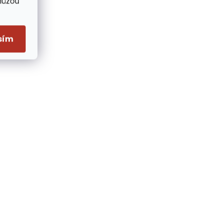
Můžou
sím