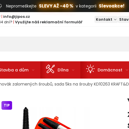
SLEVY AŽ -40 %
Slevoakce!
Nepromeškejte
v kategorii
?
|
info@jipos.cz
Kontakt
Stav
14 dní?
|
Využijte náš reklamační formulář
Stavba a dům
Dílna
Domácnost
hovák zalomených šroubů, sada 5ks na šrouby KD10263 KRAFT&D
TIP