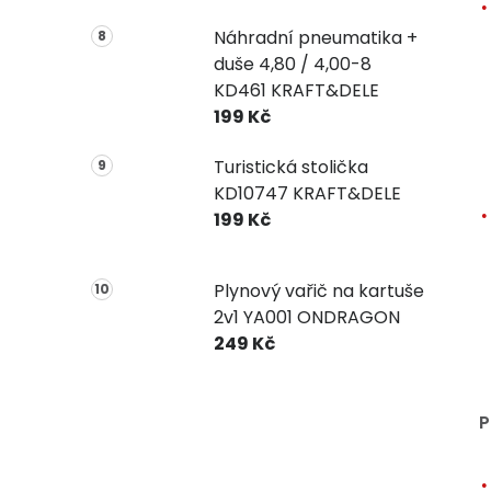
Náhradní pneumatika +
duše 4,80 / 4,00-8
KD461 KRAFT&DELE
199 Kč
Turistická stolička
KD10747 KRAFT&DELE
199 Kč
Plynový vařič na kartuše
2v1 YA001 ONDRAGON
249 Kč
P