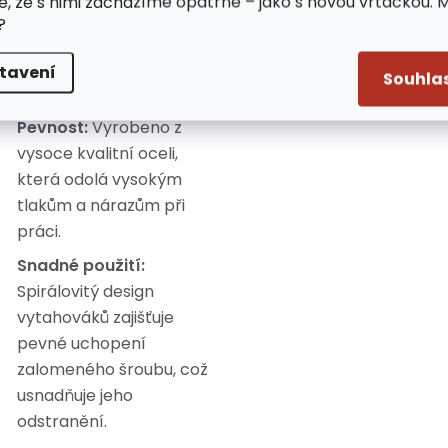
e, že s nimi zacházíme opatrně – jako s novou vrtačkou. 
vytahováků různých
?
velikostí, což pokrývá
širokou škálu průměrů
tavení
Souhla
šroubů.
Pevnost:
Vyrobeno z
vysoce kvalitní oceli,
která odolá vysokým
tlakům a nárazům při
práci.
Snadné použití:
Spirálovitý design
vytahováků zajišťuje
pevné uchopení
zalomeného šroubu, což
usnadňuje jeho
odstranění.