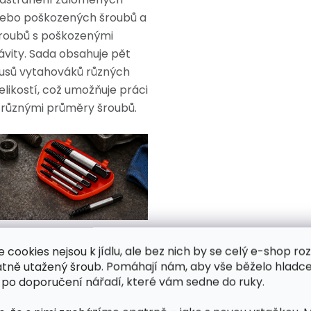
ebo poškozených šroubů a
roubů s poškozenými
ávity. Sada obsahuje pět
usů vytahováků různých
elikostí, což umožňuje práci
 různými průměry šroubů.
ýhody:
e cookies nejsou k jídlu, ale bez nich by se celý e-shop ro
atně utažený šroub. Pomáhají nám, aby vše běželo hladce
 po doporučení nářadí, které vám sedne do ruky.
Univerzálnost:
Sada
obsahuje pět