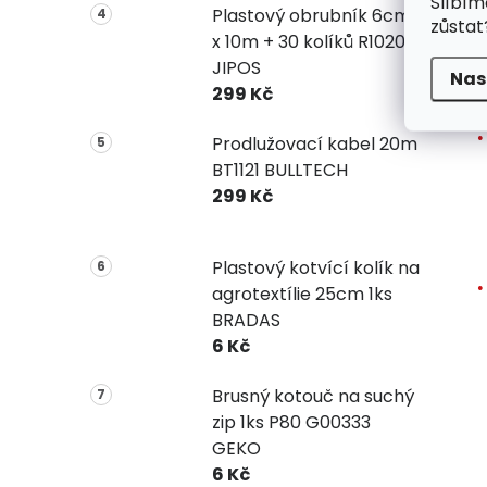
Slíbím
Plastový obrubník 6cm
zůstat
x 10m + 30 kolíků R1020
JIPOS
Nas
299 Kč
Prodlužovací kabel 20m
BT1121 BULLTECH
299 Kč
Plastový kotvící kolík na
agrotextílie 25cm 1ks
BRADAS
6 Kč
Brusný kotouč na suchý
zip 1ks P80 G00333
GEKO
6 Kč