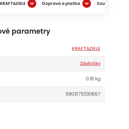
 KRAFT&DELE
Doprava a platba
Související pro
ové parametry
KRAFT&DELE
Závitníky
0.18 kg
5903175330857