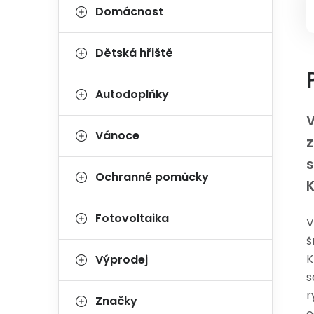
Domácnost
Dětská hřiště
Autodoplňky
Vánoce
z
s
Ochranné pomůcky
K
Fotovoltaika
V
š
K
Výprodej
s
r
Značky
o