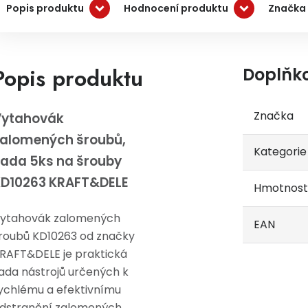
Popis produktu
Hodnocení produktu
Značka
Popis produktu
Doplňk
Značka
Vytahovák
alomených šroubů,
Kategorie
ada 5ks na šrouby
D10263 KRAFT&DELE
Hmotnost
ytahovák zalomených
EAN
roubů KD10263 od značky
RAFT&DELE je praktická
ada nástrojů určených k
ychlému a efektivnímu
dstranění zalomených