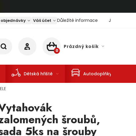
Důležité informace
Jaký je aktu
 objednávky
Váš účet
Prázdný košík
NÁKUPNÍ KOŠÍK
Dětská hřiště
Autodoplňky
ELE
Vytahovák
zalomených šroubů,
sada 5ks na šrouby