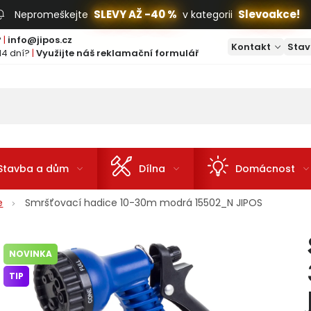
SLEVY AŽ -40 %
Slevoakce!
Nepromeškejte
v kategorii
?
|
info@jipos.cz
Kontakt
Stav
14 dní?
|
Využijte náš reklamační formulář
Stavba a dům
Dílna
Domácnost
e
Smršťovací hadice 10-30m modrá 15502_N JIPOS
NOVINKA
TIP