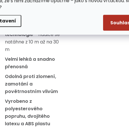
e, že s nimi zacházíme opatrně – jako s novou vrtačkou. 
?
lastnosti:
tavení
Souhla
Smršťovací
technologie
– hadice se
natáhne z 10 m až na 30
m
Velmi lehká a snadno
přenosná
Odolná proti zlomení,
zamotání a
povětrnostním vlivům
Vyrobeno z
polyesterového
popruhu, dvojitého
latexu a ABS plastu