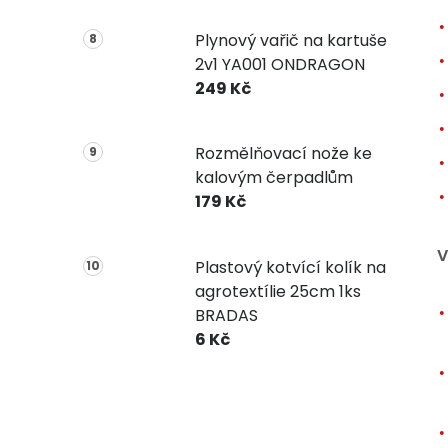
Plynový vařič na kartuše
2v1 YA001 ONDRAGON
249 Kč
Rozmělňovací nože ke
kalovým čerpadlům
179 Kč
V
Plastový kotvící kolík na
agrotextílie 25cm 1ks
BRADAS
6 Kč