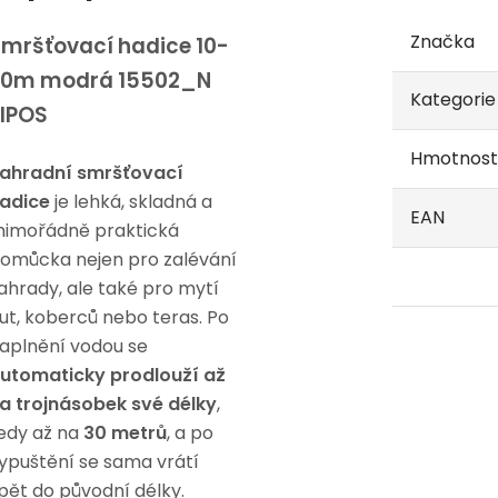
Značka
mršťovací hadice 10-
30m modrá 15502_N
Kategorie
IPOS
Hmotnost
ahradní smršťovací
adice
je lehká, skladná a
EAN
imořádně praktická
omůcka nejen pro zalévání
ahrady, ale také pro mytí
ut, koberců nebo teras. Po
aplnění vodou se
utomaticky prodlouží až
a trojnásobek své délky
,
edy až na
30 metrů
, a po
ypuštění se sama vrátí
pět do původní délky.