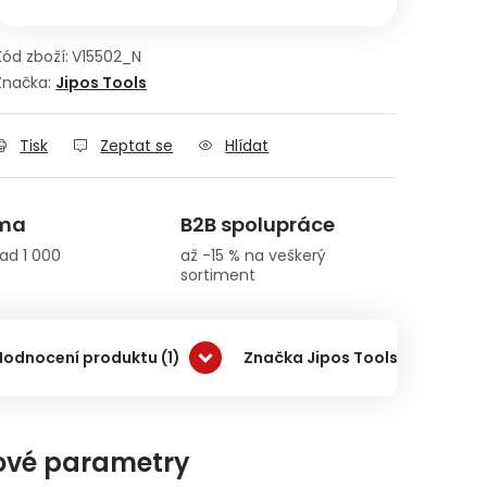
Kód zboží:
V15502_N
Značka:
Jipos Tools
Tisk
Zeptat se
Hlídat
rma
B2B spolupráce
ad 1 000
až -15 % na veškerý
sortiment
Hodnocení produktu (1)
Značka Jipos Tools
Do
ové parametry