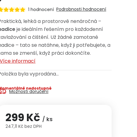
Podrobnosti hodnocení
1 hodnocení
Praktická, lehká a prostorově nenáročná –
hadice
je ideálním řešením pro každodenní
zavlažování a čištění. Už žádné zamotané
hadice – tato se natáhne, když ji potřebujete, a
sama se zmenší, když práci dokončíte.
Více informací
Položka byla vyprodána…
Momentálně nedostupné
Možnosti doručení
299 Kč
/ ks
247,11 Kč bez DPH
Měrná cena: