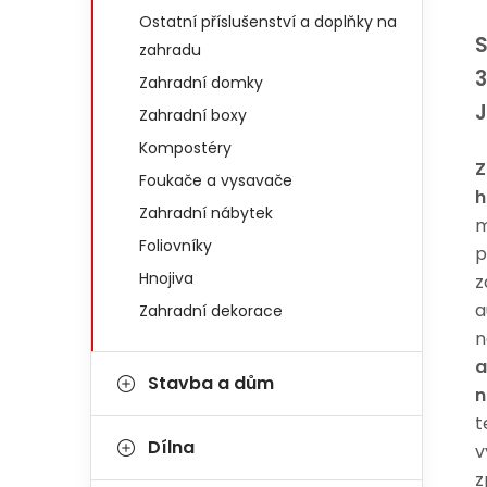
Ostatní příslušenství a doplňky na
S
zahradu
Zahradní domky
J
Zahradní boxy
Kompostéry
Z
Foukače a vysavače
h
Zahradní nábytek
m
Foliovníky
p
Hnojiva
z
a
Zahradní dekorace
n
a
Stavba a dům
n
t
Dílna
v
z