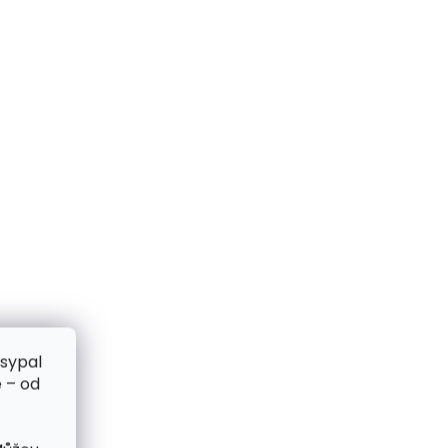
zsypal
 – od