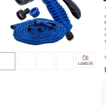
+ další (4)