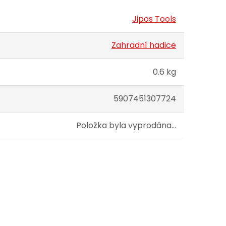
Jipos Tools
Zahradní hadice
0.6 kg
5907451307724
Položka byla vyprodána…