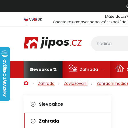
Přejít na obsah
Máte dotaz
CZ
SK
Chcete reklamovat nebo vrátit zboží do 
Slevoakce
Zahrada
Domů
Zahrada
Zavlažování
Zahradní hadic
Postranní panel
Kategorie
Přeskočit kategorie
Slevoakce
Zahrada