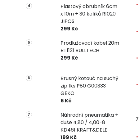
Plastový obrubník 6cm
x 10m + 30 kolíků R1020
JIPOS
299 Kč
Prodlužovací kabel 20m
BT1121 BULLTECH
299 Kč
Brusný kotouč na suchý
zip 1ks P80 G00333
GEKO
6 Kč
Náhradní pneumatika +
7
duše 4,80 / 4,00-8
KD461 KRAFT&DELE
199 Kč