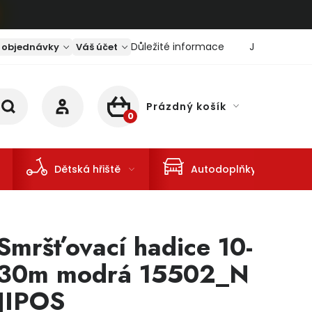
Důležité informace
Jaký je aktu
 objednávky
Váš účet
Prázdný košík
NÁKUPNÍ KOŠÍK
Dětská hřiště
Autodoplňky
Smršťovací hadice 10-
30m modrá 15502_N
JIPOS