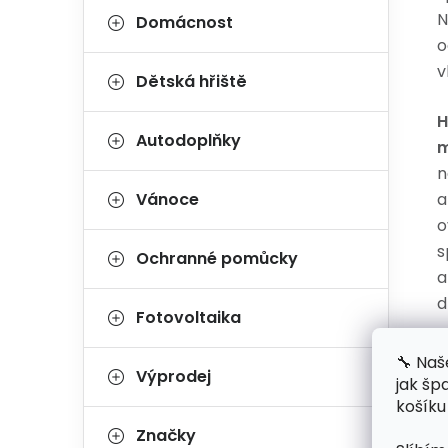
N
Domácnost
o
v
Dětská hřiště
H
Autodoplňky
m
n
Vánoce
a
o
s
Ochranné pomůcky
a
d
Fotovoltaika
🔧 Naš
Výprodej
jak šp
košíku
Značky