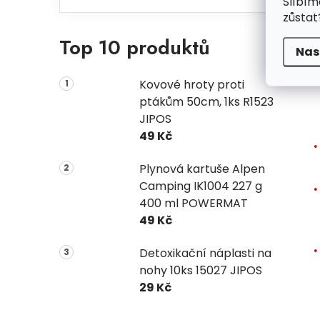
Slíbím
zůstat
V
Top 10 produktů
Nas
Kovové hroty proti
ptákům 50cm, 1ks R1523
JIPOS
49 Kč
Plynová kartuše Alpen
Camping IK1004 227 g
400 ml POWERMAT
49 Kč
Detoxikační náplasti na
nohy 10ks 15027 JIPOS
29 Kč