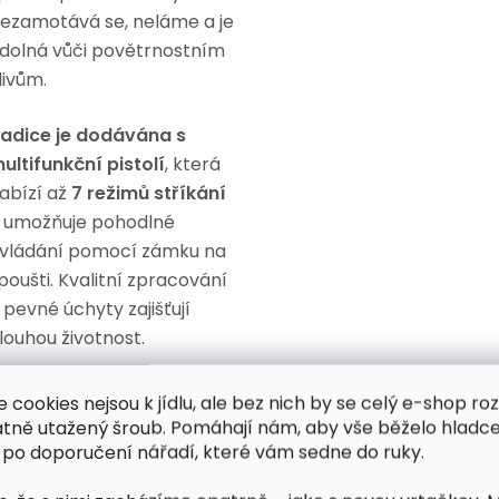
ezamotává se, neláme a je
dolná vůči povětrnostním
livům.
adice je dodávána s
ultifunkční pistolí
, která
abízí až
7 režimů stříkání
 umožňuje pohodlné
vládání pomocí zámku na
poušti. Kvalitní zpracování
 pevné úchyty zajišťují
louhou životnost.
e cookies nejsou k jídlu, ale bez nich by se celý e-shop ro
atně utažený šroub. Pomáhají nám, aby vše běželo hladce
 po doporučení nářadí, které vám sedne do ruky.