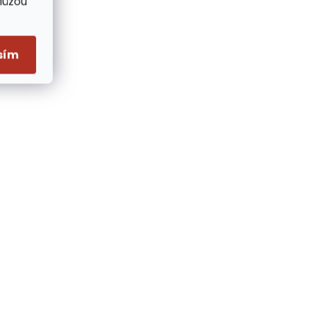
Můžou
sím