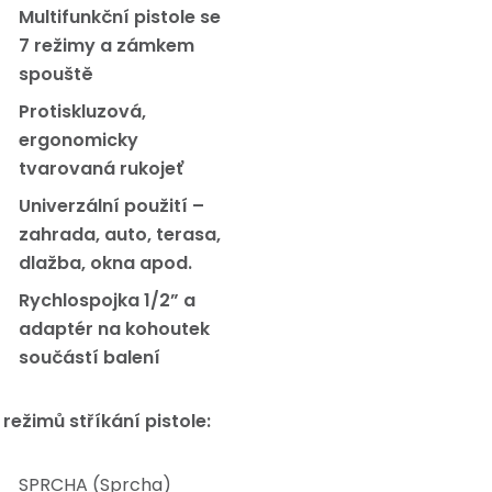
Multifunkční pistole se
7 režimy a zámkem
spouště
Protiskluzová,
ergonomicky
tvarovaná rukojeť
Univerzální použití –
zahrada, auto, terasa,
dlažba, okna apod.
Rychlospojka 1/2” a
adaptér na kohoutek
součástí balení
 režimů stříkání pistole:
SPRCHA (Sprcha)