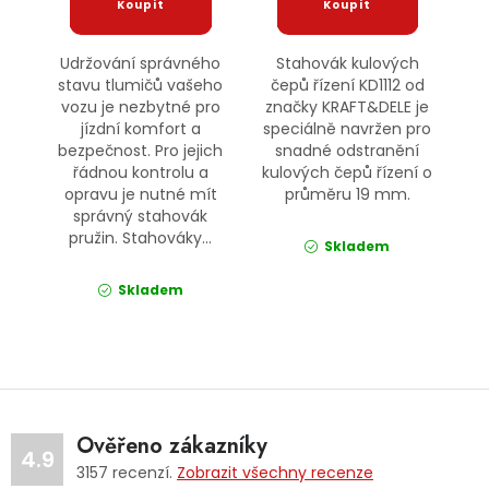
Udržování správného
Stahovák kulových
stavu tlumičů vašeho
čepů řízení KD1112 od
vozu je nezbytné pro
značky KRAFT&DELE je
jízdní komfort a
speciálně navržen pro
bezpečnost. Pro jejich
snadné odstranění
řádnou kontrolu a
kulových čepů řízení o
opravu je nutné mít
průměru 19 mm.
správný stahovák
pružin. Stahováky...
Skladem
Skladem
Ověřeno zákazníky
4.9
3157
recenzí.
Zobrazit všechny recenze