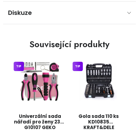
Diskuze
Související produkty
TIP
TIP
Univerzální sada
Gola sada 110 ks
nářadí pro ženy 23ks
KD10835
G10107 GEKO
KRAFT&DELE