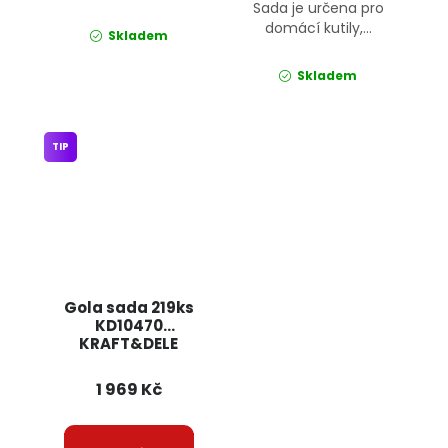
Sada je určena pro
domácí kutily,...
Skladem
Skladem
TIP
Gola sada 219ks
KD10470
KRAFT&DELE
1 969 Kč