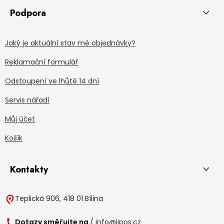
Podpora
Jaký je aktuální stav mé objednávky?
Reklamační formulář
Odstoupení ve lhůtě 14 dní
Servis nářadí
Můj účet
Košík
Kontakty
Teplická 906, 418 01 Bílina
Dotazy směřujte na
/
info@jipos.cz