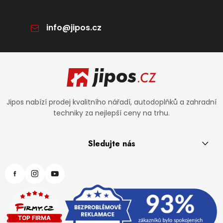
info
@
jipos.cz
Zápatí
Jipos nabízí prodej kvalitního nářadí, autodoplňků a zahradní
techniky za nejlepší ceny na trhu.
Sledujte nás