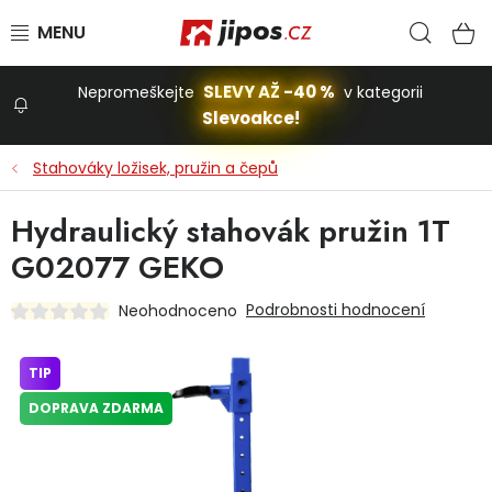
Přejít na obsah
Hled
N
SLEVY AŽ -40 %
Nepromeškejte
v kategorii
Slevoakce!
Slevoakce
Stahováky ložisek, pružin a čepů
Zahrada
Hydraulický stahovák pružin 1T
G02077 GEKO
Stavba a dům
Podrobnosti hodnocení
Neohodnoceno
Dílna
TIP
DOPRAVA ZDARMA
Domácnost