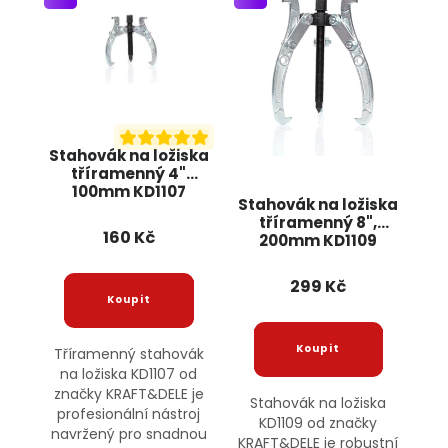
Stahovák na ložiska
tříramenný 4"
100mm KD1107
Stahovák na ložiska
KRAFT&DELE
tříramenný 8",
160 Kč
200mm KD1109
KRAFT&DELE
299 Kč
Tříramenný stahovák
na ložiska KD1107 od
značky KRAFT&DELE je
Stahovák na ložiska
profesionální nástroj
KD1109 od značky
navržený pro snadnou
KRAFT&DELE je robustní