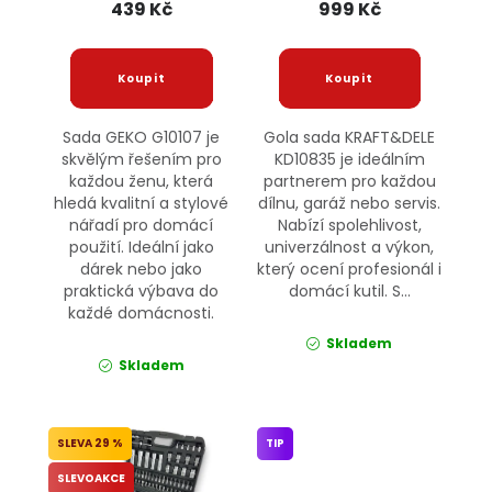
439 Kč
999 Kč
Sada GEKO G10107 je
Gola sada KRAFT&DELE
skvělým řešením pro
KD10835 je ideálním
každou ženu, která
partnerem pro každou
hledá kvalitní a stylové
dílnu, garáž nebo servis.
nářadí pro domácí
Nabízí spolehlivost,
použití. Ideální jako
univerzálnost a výkon,
dárek nebo jako
který ocení profesionál i
praktická výbava do
domácí kutil. S...
každé domácnosti.
Skladem
Skladem
29 %
TIP
SLEVOAKCE