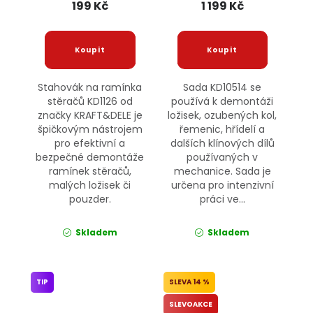
199 Kč
1 199 Kč
Stahovák na ramínka
Sada KD10514 se
stěračů KD1126 od
používá k demontáži
značky KRAFT&DELE je
ložisek, ozubených kol,
špičkovým nástrojem
řemenic, hřídelí a
pro efektivní a
dalších klínových dílů
bezpečné demontáže
používaných v
ramínek stěračů,
mechanice. Sada je
malých ložisek či
určena pro intenzivní
pouzder.
práci ve...
Skladem
Skladem
TIP
14 %
SLEVOAKCE