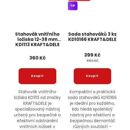
TIP
Stahovák vnitřního
Sada stahováků 3 ks
ložiska 12-38 mm
KD10166 KRAFT&DELE
KD1113 KRAFT&DELE
399 Kč
360 Kč
469 Kč
Stahovák vnitřního
Kompaktní a praktická
ložiska KD1113 od značky
sada stahováků KD10166
KRAFT&DELE je
je ideální pro každého,
specializovaný nástroj
kdo hledá spolehlivý
určený pro bezpečné a
nástroj pro efektivní a
efektivní odstranění
bezpečnou demontáž
vnitřních ložisek v
různých součástí –