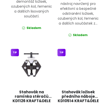
demontáž ložisek,
nástroj navržený pro
ozubených kol, řemenic
efektivní a bezpečné
a dalších lisovaných
odstranění ložisek,
součástí.
ozubených kol, řemenic
a dalších součástek z...
Skladem
Skladem
TIP
TIP
Stahovák na
Stahovák ložisek
ramínka stěračů
předního náboje
KD1126 KRAFT&DELE
KD10514 KRAFT&DELE