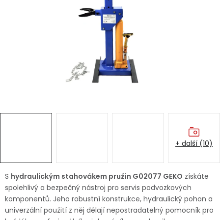
Dětská hřiště
Autodoplňky
Vánoce
Ochranné pomůcky
Fotovoltaika
+ další (10)
Výprodej
Značky
S
hydraulickým stahovákem pružin G02077 GEKO
získáte
spolehlivý a bezpečný nástroj pro servis podvozkových
komponentů. Jeho robustní konstrukce, hydraulický pohon a
univerzální použití z něj dělají nepostradatelný pomocník pro