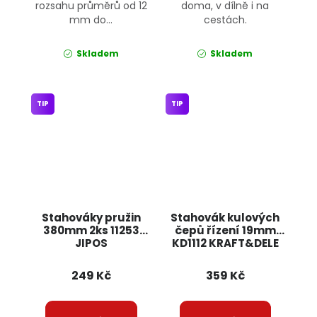
rozsahu průměrů od 12
doma, v dílně i na
mm do...
cestách.
Skladem
Skladem
TIP
TIP
Stahováky pružin
Stahovák kulových
380mm 2ks 11253
čepů řízení 19mm
JIPOS
KD1112 KRAFT&DELE
249 Kč
359 Kč