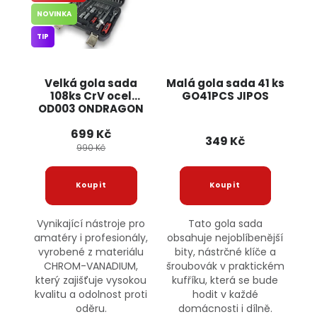
NOVINKA
TIP
Velká gola sada
Malá gola sada 41 ks
108ks CrV ocel
GO41PCS JIPOS
OD003 ONDRAGON
699 Kč
349 Kč
990 Kč
Vynikající nástroje pro
Tato gola sada
amatéry i profesionály,
obsahuje nejoblíbenější
vyrobené z materiálu
bity, nástrčné klíče a
CHROM-VANADIUM,
šroubovák v praktickém
který zajišťuje vysokou
kufříku, která se bude
kvalitu a odolnost proti
hodit v každé
oděru.
domácnosti i dílně.