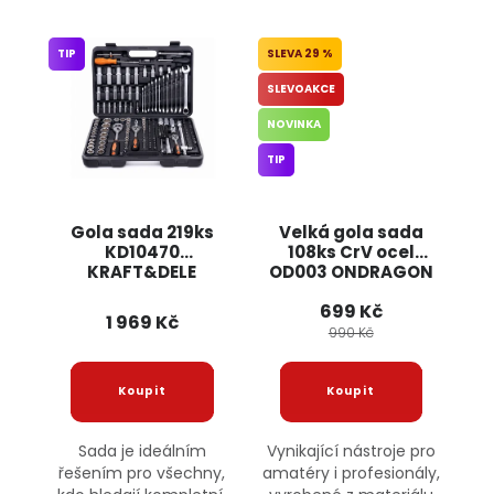
TIP
29 %
SLEVOAKCE
NOVINKA
TIP
Gola sada 219ks
Velká gola sada
KD10470
108ks CrV ocel
KRAFT&DELE
OD003 ONDRAGON
699 Kč
1 969 Kč
990 Kč
Sada je ideálním
Vynikající nástroje pro
řešením pro všechny,
amatéry i profesionály,