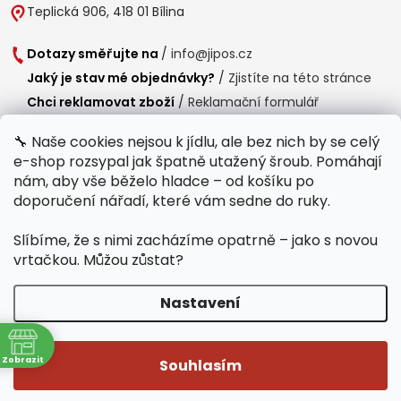
Teplická 906, 418 01 Bílina
Dotazy směřujte na
/
info@jipos.cz
Jaký je stav mé objednávky?
/
Zjistíte na této stránce
Chci reklamovat zboží
/
Reklamační formulář
Chci vrátit zboží do 14 dní
/
Formulář pro vrácení zboží
🔧 Naše cookies nejsou k jídlu, ale bez nich by se celý
e-shop rozsypal jak špatně utažený šroub. Pomáhají
Provozní doba
nám, aby vše běželo hladce – od košíku po
Po-Čt /
8:00 - 15:00
doporučení nářadí, které vám sedne do ruky.
Pá /
7:30 - 14:30
Slíbíme, že s nimi zacházíme opatrně – jako s novou
Polední přestávka /
11:00 - 11:30
vrtačkou. Můžou zůstat?
Nastavení
Copyright 2026
Jipos.cz
. Všechna práva vyhrazena.
Upravit nastavení
ně
cookies
Zobrazit
Souhlasím
Běží na Shoptet Premium
/
Webdesign mi-ma.cz
/
Webová analytika a reporting khoder.cz