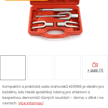
Dětská hřiště
Autodoplňky
Vánoce
Ochranné pomůcky
Fotovoltaika
+ další (1)
Výprodej
Značky
Kompaktní a praktická sada stahováků KD10166 je ideální pro
každého, kdo hledá spolehlivý nástroj pro efektivní a
bezpečnou demontáž různých součástí – doma, v dílně i na
cestách.
Více informací