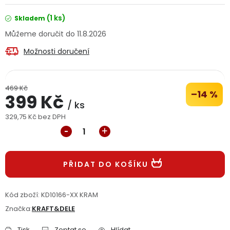
Jaký je aktuální stav mé objednávky?
(1 ks)
Skladem
11.8.2026
Velkoobchodní spolupráce (B2B)
Prodejna nářadí
Možnosti doručení
Servis nářadí
Hodnocení obchodu
469 Kč
Doprava a platba
Váš zákaznický účet
Kontakt
–14 %
399 Kč
/ ks
329,75 Kč bez DPH
PODPORA
Měrná cena:
Reklamační formulář
Odstoupení ve lhůtě 14 dní
PŘIDAT DO KOŠÍKU
Obchodní podmínky
Reklamační řád
Kód zboží:
KD10166-XX KRAM
Podmínky ochrany osobních údajů
Značka:
KRAFT&DELE
Tisk
Zeptat se
Hlídat