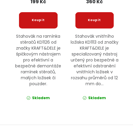
199 Kč
360 Kč
Stahovák na ramínka
Stahovák vnitřního
stěračů KD1126 od
ložiska KD1113 od značky
značky KRAFT&DELE je
KRAFT&DELE je
špičkovým nástrojem
specializovaný nástroj
pro efektivní a
určený pro bezpečné a
bezpečné demontáže
efektivní odstranění
ramínek stěračů,
vnitřních ložisek v
malých ložisek či
rozsahu průměrů od 12
pouzder.
mm do...
Skladem
Skladem