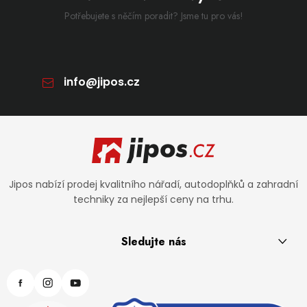
Potřebujete s něčím poradit? Jsme tu pro vás!
info
@
jipos.cz
Zápatí
Jipos nabízí prodej kvalitního nářadí, autodoplňků a zahradní
techniky za nejlepší ceny na trhu.
Sledujte nás