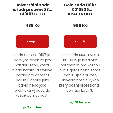
Univerzální sada
Gola sada 110 ks
nářadí pro ženy 23ks
KD10835
G10107 GEKO
KRAFT&DELE
439 Kč
999 Kč
Sada GEKO G10107 je
Gola sada KRAFT&DELE
skvělým řešením pro
KD10835 je ideálním
každou ženu, která
partnerem pro každou
hledá kvalitní a stylové
dílnu, garáž nebo servis.
nářadí pro domácí
Nabízí spolehlivost,
použití. Ideální jako
univerzálnost a výkon,
dárek nebo jako
který ocení profesionál i
praktická výbava do
domácí kutil. S...
každé domácnosti.
Skladem
Skladem