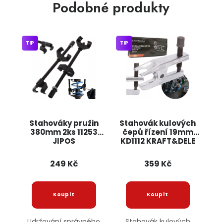
Podobné produkty
TIP
TIP
Stahováky pružin
Stahovák kulových
380mm 2ks 11253
čepů řízení 19mm
JIPOS
KD1112 KRAFT&DELE
249 Kč
359 Kč
Udržování správného
Stahovák kulových