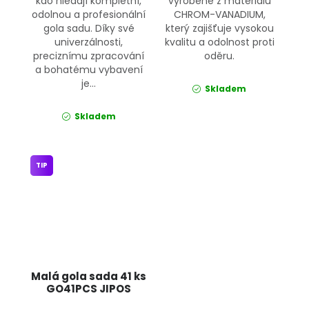
kdo hledají kompletní,
vyrobené z materiálu
odolnou a profesionální
CHROM-VANADIUM,
gola sadu. Díky své
který zajišťuje vysokou
univerzálnosti,
kvalitu a odolnost proti
preciznímu zpracování
oděru.
a bohatému vybavení
je...
Skladem
Skladem
TIP
Malá gola sada 41 ks
GO41PCS JIPOS