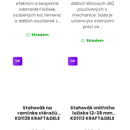
efektivní a bezpečné
dalších klínových dílů
odstranění ložisek,
používaných v
ozubených kol, řemenic
mechanice. Sada je
a dalších součástek z...
určena pro intenzivní
práci ve...
Skladem
Skladem
TIP
TIP
Stahovák na
Stahovák vnitřního
ramínka stěračů
ložiska 12-38 mm
KD1126 KRAFT&DELE
KD1113 KRAFT&DELE