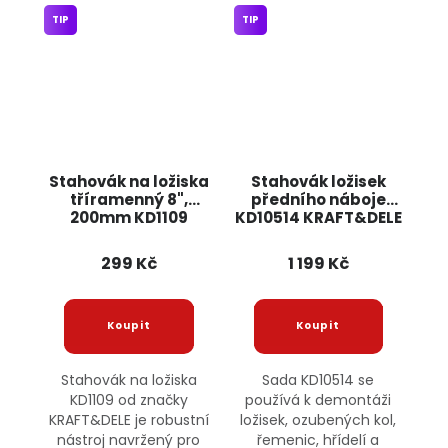
TIP
TIP
Stahovák na ložiska
Stahovák ložisek
tříramenný 8",
předního náboje
200mm KD1109
KD10514 KRAFT&DELE
KRAFT&DELE
299 Kč
1 199 Kč
Stahovák na ložiska
Sada KD10514 se
KD1109 od značky
používá k demontáži
KRAFT&DELE je robustní
ložisek, ozubených kol,
nástroj navržený pro
řemenic, hřídelí a