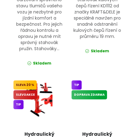
stavu tlumičů vašeho
čepů řízení KD1112 od
vozu je nezbytné pro
značky KRAFT&DELE je
jízdní komfort a
speciálně navržen pro
bezpečnost. Pro jejich
snadné odstranění
řádnou kontrolu a
kulových čepů řízení o
opravu je nutné mít
průměru 19 mm.
správný stahovák
pružin. Stahováky...
Skladem
Skladem
20 %
TIP
SLEVOAKCE
DOPRAVA ZDARMA
TIP
Hydraulický
Hydraulický