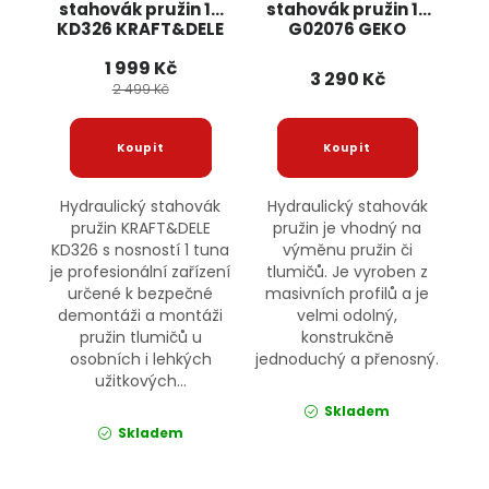
stahovák pružin 1T
stahovák pružin 1T
KD326 KRAFT&DELE
G02076 GEKO
1 999 Kč
3 290 Kč
2 499 Kč
Hydraulický stahovák
Hydraulický stahovák
pružin KRAFT&DELE
pružin je vhodný na
KD326 s nosností 1 tuna
výměnu pružin či
je profesionální zařízení
tlumičů. Je vyroben z
určené k bezpečné
masivních profilů a je
demontáži a montáži
velmi odolný,
pružin tlumičů u
konstrukčně
osobních i lehkých
jednoduchý a přenosný.
užitkových...
Skladem
Skladem