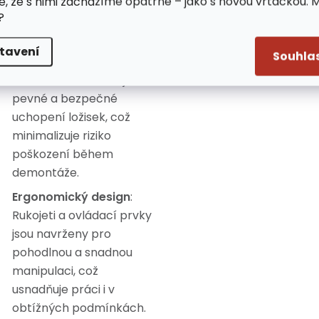
životnost nástroje a
e, že s nimi zacházíme opatrně – jako s novou vrtačkou. 
?
odolnost vůči
opotřebení.
tavení
Souhla
Přesné uchopení
:
Konstrukce umožňuje
pevné a bezpečné
uchopení ložisek, což
minimalizuje riziko
poškození během
demontáže.
Ergonomický design
:
Rukojeti a ovládací prvky
jsou navrženy pro
pohodlnou a snadnou
manipulaci, což
usnadňuje práci i v
obtížných podmínkách.