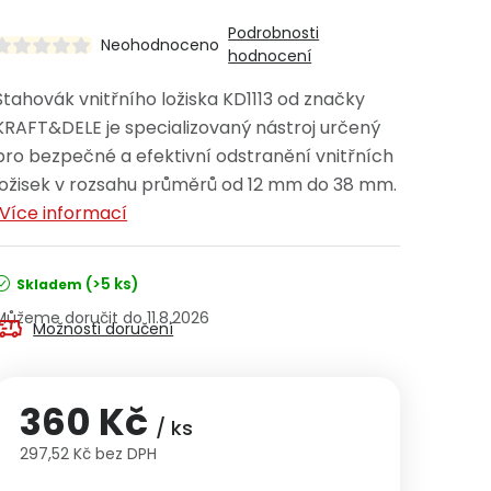
Podrobnosti
Neohodnoceno
hodnocení
Stahovák vnitřního ložiska KD1113 od značky
KRAFT&DELE je specializovaný nástroj určený
pro bezpečné a efektivní odstranění vnitřních
ložisek v rozsahu průměrů od 12 mm do 38 mm.
Více informací
(>5 ks)
Skladem
11.8.2026
Možnosti doručení
360 Kč
/ ks
297,52 Kč bez DPH
Měrná cena: