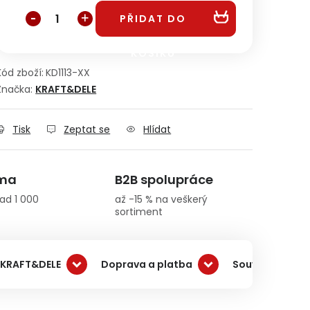
PŘIDAT DO
KOŠÍKU
Kód zboží:
KD1113-XX
Značka:
KRAFT&DELE
Tisk
Zeptat se
Hlídat
rma
B2B spolupráce
ad 1 000
až -15 % na veškerý
sortiment
 KRAFT&DELE
Doprava a platba
Související pro