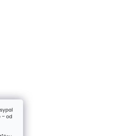
zsypal
 – od