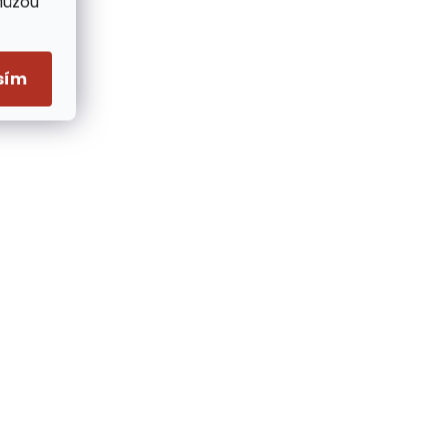
Můžou
sím