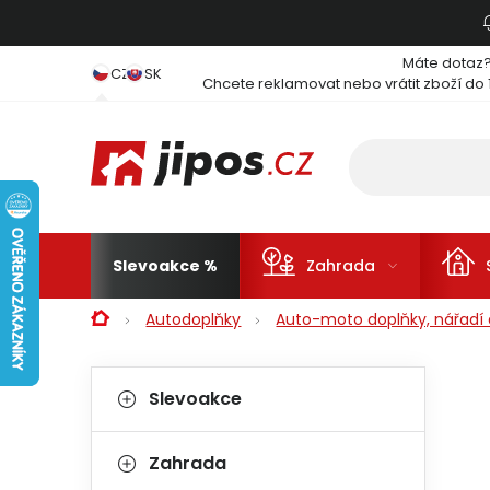
Přejít na obsah
Máte dotaz
CZ
SK
Chcete reklamovat nebo vrátit zboží do 
Slevoakce
Zahrada
Domů
Autodoplňky
Auto-moto doplňky, nářadí a
Postranní panel
Kategorie
Přeskočit kategorie
Slevoakce
Zahrada