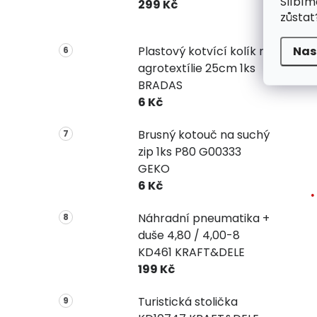
Slíbím
299 Kč
zůstat
Nas
Plastový kotvící kolík na
agrotextílie 25cm 1ks
BRADAS
6 Kč
Brusný kotouč na suchý
zip 1ks P80 G00333
GEKO
6 Kč
Náhradní pneumatika +
duše 4,80 / 4,00-8
KD461 KRAFT&DELE
199 Kč
Turistická stolička