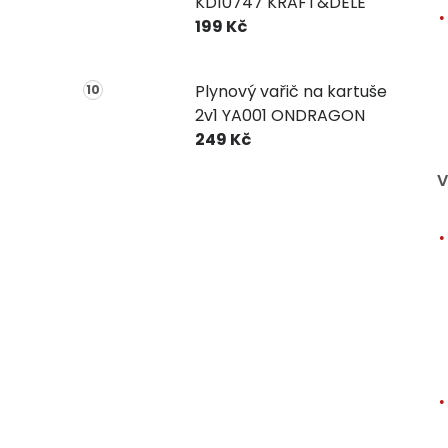
KD10747 KRAFT&DELE
199 Kč
Plynový vařič na kartuše
2v1 YA001 ONDRAGON
249 Kč
V