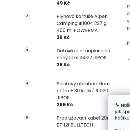
49 Kč
m
a
Plynová kartuše Alpen
v
Camping IK1004 227 g
t
400 ml POWERMAT
39 Kč
P
Detoxikační náplasti na
nohy 10ks 15027 JIPOS
29 Kč
Plastový obrubník 6cm
x 10m + 30 kolíků R1020
JIPOS
299 Kč
🔧 Naš
jak šp
košíku
Prodlužovací kabel 20m
BT1121 BULLTECH