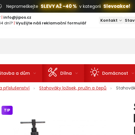
SLEVY AŽ -40 %
Slevoakce!
Nepromeškejte
v kategorii
?
|
info@jipos.cz
Kontakt
Stav
14 dní?
|
Využijte náš reklamační formulář
Stavba a dům
Dílna
Domácnost
 příslušenství
Stahováky ložisek, pružin a čepů
Stahovák
TIP