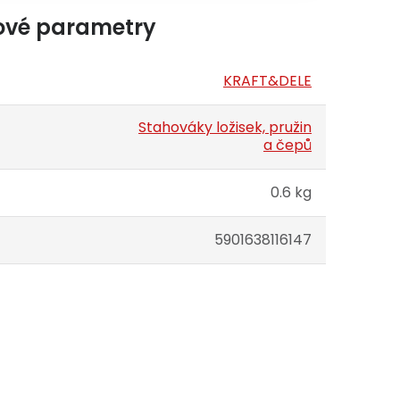
ové parametry
KRAFT&DELE
Stahováky ložisek, pružin
a čepů
0.6 kg
5901638116147