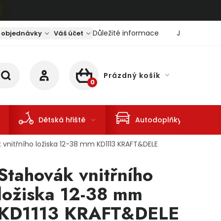
Důležité informace
Jaký je aktu
 objednávky
Váš účet
Prázdný košík
NÁKUPNÍ KOŠÍK
Dětská hřiště
Autodoplňky
 vnitřního ložiska 12-38 mm KD1113 KRAFT&DELE
Stahovák vnitřního
ložiska 12-38 mm
KD1113 KRAFT&DELE