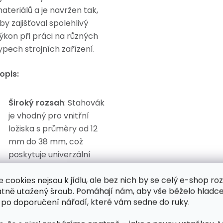
ateriálů a je navržen tak,
by zajišťoval spolehlivý
ýkon při práci na různých
ypech strojních zařízení.
opis:
Široký rozsah
: Stahovák
je vhodný pro vnitřní
ložiska s průměry od 12
mm do 38 mm, což
poskytuje univerzální
použití.
e cookies nejsou k jídlu, ale bez nich by se celý e-shop ro
Kvalitní materiál
:
atně utažený šroub. Pomáhají nám, aby vše běželo hladce
Vyrobeno z odolné oceli,
 po doporučení nářadí, které vám sedne do ruky.
která zajišťuje dlouhou