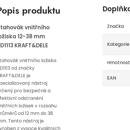
Popis produktu
Doplňk
Značka
tahovák vnitřního
ožiska 12-38 mm
Kategorie
D1113 KRAFT&DELE
tahovák vnitřního ložiska
Hmotnost
D1113 od značky
RAFT&DELE je
EAN
pecializovaný nástroj
rčený pro bezpečné a
fektivní odstranění
nitřních ložisek v rozsahu
růměrů od 12 mm do 38
m. Tento nástroj je
yroben z vysoce kvalitních