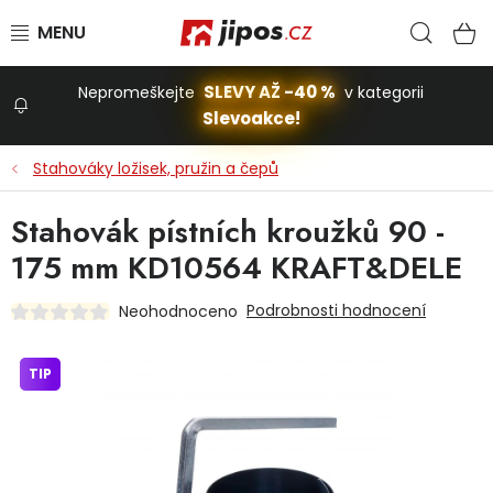
Přejít na obsah
Hled
N
SLEVY AŽ -40 %
Nepromeškejte
v kategorii
Slevoakce!
Slevoakce
Stahováky ložisek, pružin a čepů
Zahrada
Stahovák pístních kroužků 90 -
175 mm KD10564 KRAFT&DELE
Stavba a dům
Podrobnosti hodnocení
Neohodnoceno
Dílna
TIP
Domácnost