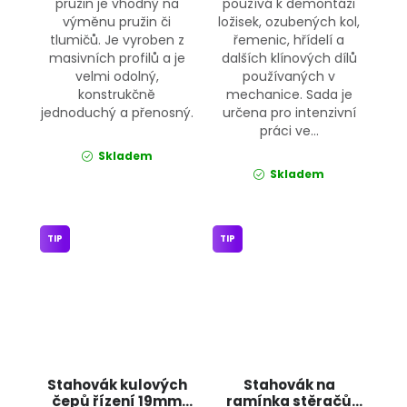
pružin je vhodný na
používá k demontáži
výměnu pružin či
ložisek, ozubených kol,
tlumičů. Je vyroben z
řemenic, hřídelí a
masivních profilů a je
dalších klínových dílů
velmi odolný,
používaných v
konstrukčně
mechanice. Sada je
jednoduchý a přenosný.
určena pro intenzivní
práci ve...
Skladem
Skladem
TIP
TIP
Stahovák kulových
Stahovák na
čepů řízení 19mm
ramínka stěračů