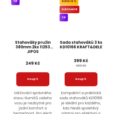
TIP
14 %
SLEVOAKCE
TIP
Stahováky pružin
Sada stahováků 3 ks
380mm 2ks 11253
KD10166 KRAFT&DELE
JIPOS
399 Kč
249 Kč
469 Kč
Udržování správného
Kompaktní a praktická
stavu tlumičů vašeho
sada stahováků KD10166
vozu je nezbytné pro
je ideální pro každého,
jízdní komfort a
kdo hledá spolehlivý
bezpečnost. Pro jejich
nástroj pro efektivní a