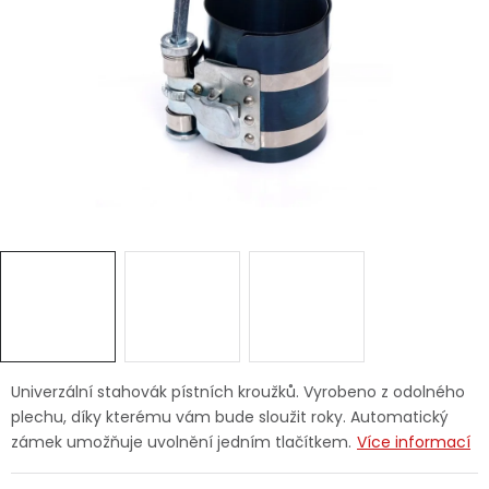
Dětská hřiště
Autodoplňky
Vánoce
Ochranné pomůcky
Fotovoltaika
Výprodej
Značky
Univerzální stahovák pístních kroužků. Vyrobeno z odolného
plechu, díky kterému vám bude sloužit roky. Automatický
zámek umožňuje uvolnění jedním tlačítkem.
Více informací