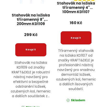
Stahovák na ložiska
tříramenný 4"
100mm KD1107
Stahovák na ložiska
KRAFT&DELE
tříramenný 8",
160 Kč
200mm KD1109
KRAFT&DELE
299 Kč
Tříramenný stahovák
na ložiska KD1107 od
značky KRAFT&DELE je
Stahovák na ložiska
profesionální nástroj
KD1109 od značky
navržený pro snadnou
KRAFT&DELE je robustní
demontáž ložisek,
nástroj navržený pro
ozubených kol, řemenic
efektivní a bezpečné
a dalších lisovaných
odstranění ložisek,
součástí.
ozubených kol, řemenic
a dalších součástek z...
Skladem