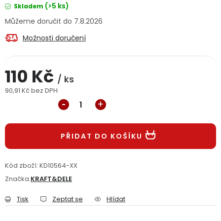
(>5 ks)
Skladem
Jaký je aktuální stav mé objednávky?
7.8.2026
Velkoobchodní spolupráce (B2B)
Prodejna nářadí
Možnosti doručení
Servis nářadí
Hodnocení obchodu
110 Kč
/ ks
Doprava a platba
Váš zákaznický účet
Kontakt
90,91 Kč bez DPH
Měrná cena:
PODPORA
PŘIDAT DO KOŠÍKU
Reklamační formulář
Odstoupení ve lhůtě 14 dní
Kód zboží:
KD10564-XX
Obchodní podmínky
Reklamační řád
Značka:
KRAFT&DELE
Podmínky ochrany osobních údajů
Tisk
Zeptat se
Hlídat