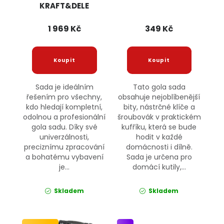
KRAFT&DELE
1 969 Kč
349 Kč
Sada je ideálním
Tato gola sada
řešením pro všechny,
obsahuje nejoblíbenější
kdo hledají kompletní,
bity, nástrčné klíče a
odolnou a profesionální
šroubovák v praktickém
gola sadu. Díky své
kufříku, která se bude
univerzálnosti,
hodit v každé
preciznímu zpracování
domácnosti i dílně.
a bohatému vybavení
Sada je určena pro
je...
domácí kutily,...
Skladem
Skladem