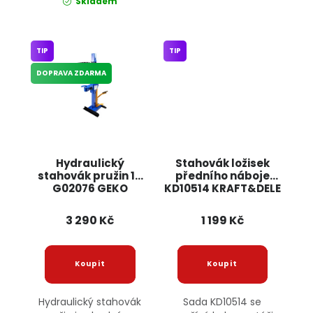
Skladem
TIP
TIP
DOPRAVA ZDARMA
Hydraulický
Stahovák ložisek
stahovák pružin 1T
předního náboje
G02076 GEKO
KD10514 KRAFT&DELE
3 290 Kč
1 199 Kč
Hydraulický stahovák
Sada KD10514 se