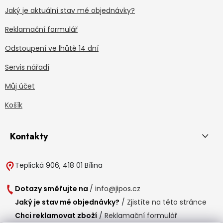
Jaký je aktuální stav mé objednávky?
Reklamační formulář
Odstoupení ve lhůtě 14 dní
Servis nářadí
Můj účet
Košík
Kontakty
Teplická 906, 418 01 Bílina
Dotazy směřujte na
/
info@jipos.cz
Jaký je stav mé objednávky?
/
Zjistíte na této stránce
Chci reklamovat zboží
/
Reklamační formulář