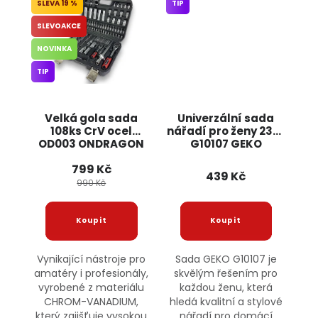
19 %
TIP
SLEVOAKCE
NOVINKA
TIP
Velká gola sada
Univerzální sada
108ks CrV ocel
nářadí pro ženy 23ks
OD003 ONDRAGON
G10107 GEKO
799 Kč
439 Kč
990 Kč
Vynikající nástroje pro
Sada GEKO G10107 je
amatéry i profesionály,
skvělým řešením pro
vyrobené z materiálu
každou ženu, která
CHROM-VANADIUM,
hledá kvalitní a stylové
který zajišťuje vysokou
nářadí pro domácí