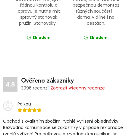
řádnou kontrolu a
bezpečnou demontáž
opravu je nutné mít
různých součástí –
správný stahovák
doma, v dílně i na
pružin. Stahováky...
cestách.
Skladem
Skladem
Ověřeno zákazníky
4.8
3096
recenzí.
Zobrazit všechny recenze
Palkou
Obchod s kvalitním zbožím, rychlé vyřízení objednávky
Bezvadná komunikace se zákazníky v případě reklamace
rychlé vyřízení Pro celkovou bezvadnou komunikaci se