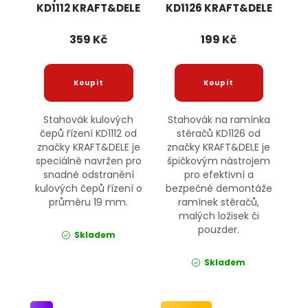
KD1112 KRAFT&DELE
KD1126 KRAFT&DELE
359 Kč
199 Kč
Stahovák kulových
Stahovák na ramínka
čepů řízení KD1112 od
stěračů KD1126 od
značky KRAFT&DELE je
značky KRAFT&DELE je
speciálně navržen pro
špičkovým nástrojem
snadné odstranění
pro efektivní a
kulových čepů řízení o
bezpečné demontáže
průměru 19 mm.
ramínek stěračů,
malých ložisek či
pouzder.
Skladem
Skladem