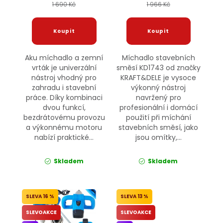
1 690 Kč
1 966 Kč
Aku míchadlo a zemní
Míchadlo stavebních
vrták je univerzální
směsí KD1743 od značky
nástroj vhodný pro
KRAFT&DELE je vysoce
zahradu i stavební
výkonný nástroj
práce. Díky kombinaci
navržený pro
dvou funkcí,
profesionální i domácí
bezdrátovému provozu
použití při míchání
a výkonnému motoru
stavebních směsí, jako
nabízí praktické...
jsou omítky,...
Skladem
Skladem
16 %
13 %
SLEVOAKCE
SLEVOAKCE