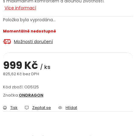
s maximálním komfortem a dlouhou životností.
Jaký je aktuální stav mé objednávky?
Více informací
Položka byla vyprodána…
Velkoobchodní spolupráce (B2B)
Prodejna nářadí
Momentálně nedostupné
Servis nářadí
Hodnocení obchodu
Možnosti doručení
Doprava a platba
Váš zákaznický účet
Kontakt
999 Kč
/ ks
PODPORA
825,62 Kč bez DPH
Měrná cena:
Kód zboží:
OD5125
Reklamační formulář
Odstoupení ve lhůtě 14 dní
Značka:
ONDRAGON
Obchodní podmínky
Reklamační řád
Tisk
Zeptat se
Hlídat
Podmínky ochrany osobních údajů