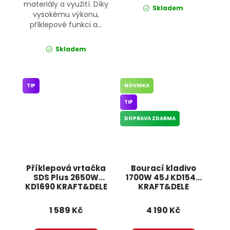
materiály a využití. Díky
Skladem
vysokému výkonu,
příklepové funkci a...
Skladem
TIP
NOVINKA
TIP
DOPRAVA ZDARMA
Příklepová vrtačka
Bourací kladivo
SDS Plus 2650W
1700W 45J KD1549
KD1690 KRAFT&DELE
KRAFT&DELE
1 589 Kč
4 190 Kč