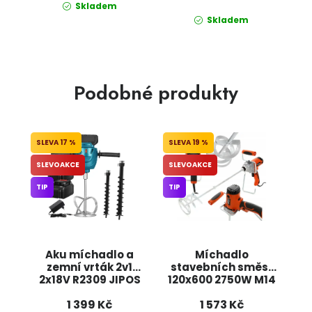
Skladem
Skladem
Podobné produkty
17 %
19 %
SLEVOAKCE
SLEVOAKCE
TIP
TIP
Aku míchadlo a
Míchadlo
zemní vrták 2v1
stavebních směsí
2x18V R2309 JIPOS
120x600 2750W M14
KD1743 KRAFT&DELE
1 399 Kč
1 573 Kč