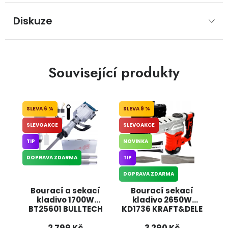
Diskuze
Související produkty
6 %
9 %
SLEVOAKCE
SLEVOAKCE
TIP
NOVINKA
DOPRAVA ZDARMA
TIP
DOPRAVA ZDARMA
Bourací a sekací
Bourací sekací
kladivo 1700W
kladivo 2650W
BT25601 BULLTECH
KD1736 KRAFT&DELE
2 799 Kč
3 290 Kč