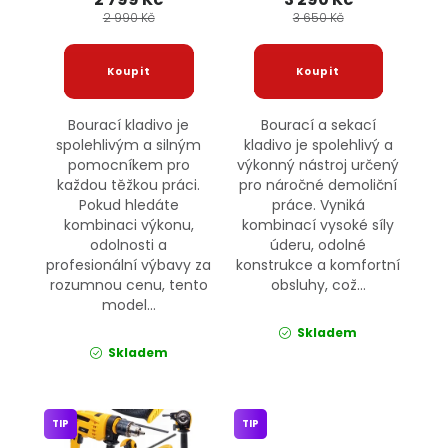
2 990 Kč
3 650 Kč
Bourací kladivo je
Bourací a sekací
spolehlivým a silným
kladivo je spolehlivý a
pomocníkem pro
výkonný nástroj určený
každou těžkou práci.
pro náročné demoliční
Pokud hledáte
práce. Vyniká
kombinaci výkonu,
kombinací vysoké síly
odolnosti a
úderu, odolné
profesionální výbavy za
konstrukce a komfortní
rozumnou cenu, tento
obsluhy, což...
model...
Skladem
Skladem
TIP
TIP