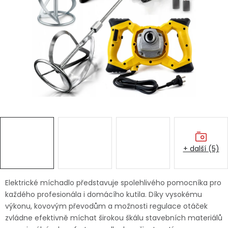
Dětská hřiště
Autodoplňky
Vánoce
Ochranné pomůcky
Fotovoltaika
+ další (5)
Výprodej
Značky
Elektrické míchadlo představuje spolehlivého pomocníka pro
každého profesionála i domácího kutila. Díky vysokému
výkonu, kovovým převodům a možnosti regulace otáček
zvládne efektivně míchat širokou škálu stavebních materiálů