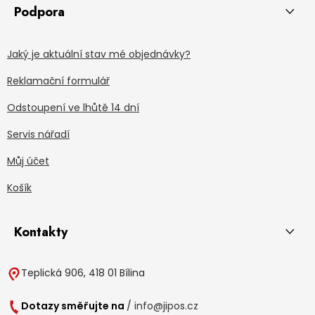
Podpora
Jaký je aktuální stav mé objednávky?
Reklamační formulář
Odstoupení ve lhůtě 14 dní
Servis nářadí
Můj účet
Košík
Kontakty
Teplická 906, 418 01 Bílina
Dotazy směřujte na
/
info@jipos.cz