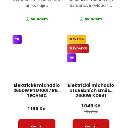
umožňuje...
6stupňové ovládání...
Skladem
Skladem
TIP
3 %
SLEVOAKCE
TIP
Elektrické míchadlo
Elektrické míchadlo
2650W RTMI0017 RED
stavebních směsí
TECHNIC
2600W KD541
KRAFT&DELE
1 049 Kč
1 199 Kč
1 090 Kč