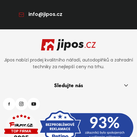
info
@
jipos.cz
Zápatí
Jipos nabízí prodej kvalitního nářadí, autodoplňků a zahradní
techniky za nejlepší ceny na trhu.
Sledujte nás