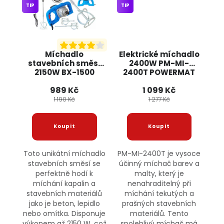
TIP
TIP
Míchadlo
Elektrické míchadlo
stavebních směsí
2400W PM-MI-
2150W BX-1500
2400T POWERMAT
BOXER + 2 míchadla
989 Kč
1 099 Kč
1 190 Kč
1 277 Kč
Toto unikátní míchadlo
PM-MI-2400T je vysoce
stavebních směsí se
účinný míchač barev a
perfektně hodí k
malty, který je
míchání kapalin a
nenahraditelný při
stavebních materiálů
míchání tekutých a
jako je beton, lepidlo
prašných stavebních
nebo omítka. Disponuje
materiálů. Tento
výkonem až 2150 W, což
spolehlivý míchač má