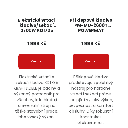
Elektrické vrtací
Příklepové kladivo
kladivo/sekací
PM-MU-2600T
2700W KD1735
POWERMAT
KRAFT&DELE
1 999 Kč
1 999 Kč
Elektrické vrtací a
Příklepové kladivo
sekací kladivo KD1735
představuje spolehlivý
KRAFT&DELE je odolný a
nástroj pro náročné
výkonný pomocník pro
vrtací i sekací práce,
všechny, kdo hledají
spojující vysoký výkon,
univerzální stroj na
bezpečnost a komfort
těžké stavební práce.
obsluhy. Díky robustní
Jeho vysoký výkon,...
konstrukci,
efektivnímu...