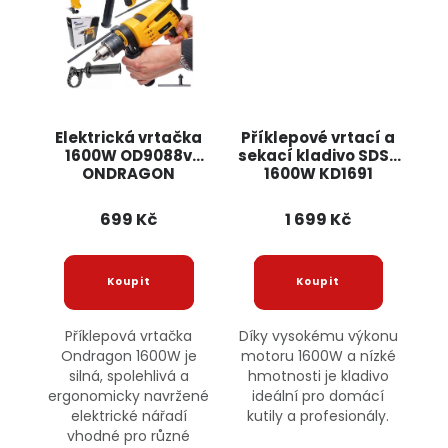
Elektrická vrtačka
Příklepové vrtací a
1600W OD9088v
sekací kladivo SDS+
ONDRAGON
1600W KD1691
KRAFT&DELE
699 Kč
1 699 Kč
Příklepová vrtačka
Díky vysokému výkonu
Ondragon 1600W je
motoru 1600W a nízké
silná, spolehlivá a
hmotnosti je kladivo
ergonomicky navržené
ideální pro domácí
elektrické nářadí
kutily a profesionály.
vhodné pro různé