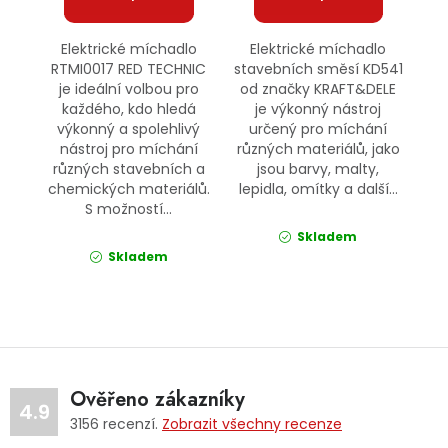
Elektrické míchadlo
Elektrické míchadlo
RTMI0017 RED TECHNIC
stavebních směsí KD541
je ideální volbou pro
od značky KRAFT&DELE
každého, kdo hledá
je výkonný nástroj
výkonný a spolehlivý
určený pro míchání
nástroj pro míchání
různých materiálů, jako
různých stavebních a
jsou barvy, malty,
chemických materiálů.
lepidla, omítky a další...
S možností...
Skladem
Skladem
Ověřeno zákazníky
4.9
3156
recenzí.
Zobrazit všechny recenze