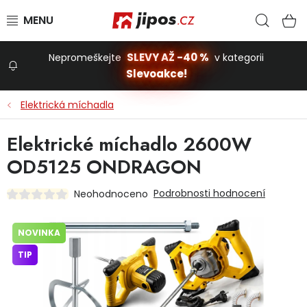
Přejít na obsah
Hled
N
SLEVY AŽ -40 %
Nepromeškejte
v kategorii
Slevoakce!
Slevoakce
Elektrická míchadla
Zahrada
Elektrické míchadlo 2600W
OD5125 ONDRAGON
Stavba a dům
Podrobnosti hodnocení
Neohodnoceno
Dílna
NOVINKA
TIP
Domácnost