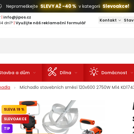
SLEVY AŽ -40 %
Slevoakce!
Nepromeškejte
v kategorii
?
|
info@jipos.cz
Kontakt
Stav
14 dní?
|
Využijte náš reklamační formulář
Stavba a dům
Dílna
Domácnost
hadla
Míchadlo stavebních směsí 120x600 2750W M14 KD174
19 %
SLEVOAKCE
TIP