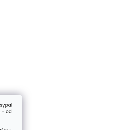
zsypal
 – od