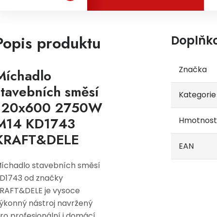
Popis produktu
Doplňk
Značka
Míchadlo
stavebních směsí
Kategorie
120x600 2750W
M14 KD1743
Hmotnost
KRAFT&DELE
EAN
íchadlo stavebních směsí
D1743 od značky
RAFT&DELE je vysoce
ýkonný nástroj navržený
ro profesionální i domácí