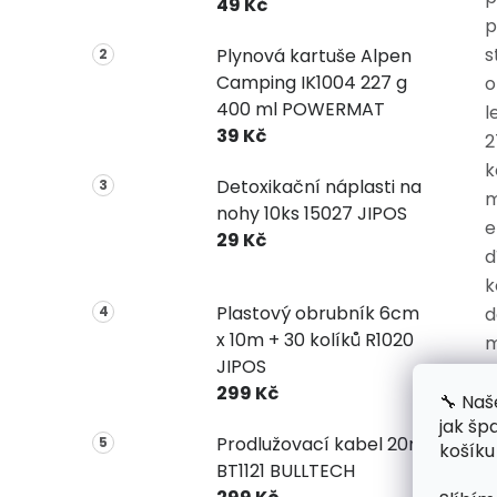
49 Kč
p
s
Plynová kartuše Alpen
Camping IK1004 227 g
o
400 ml POWERMAT
l
39 Kč
2
k
Detoxikační náplasti na
m
nohy 10ks 15027 JIPOS
e
29 Kč
d
k
Plastový obrubník 6cm
d
x 10m + 30 kolíků R1020
m
JIPOS
m
299 Kč
m
🔧 Naš
jak šp
o
Prodlužovací kabel 20m
košíku
m
BT1121 BULLTECH
e