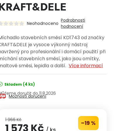
KRAFT&DELE
Podrobnosti
Neohodnoceno
hodnocení
Míchadlo stavebních směsí KD1743 od značky
KRAFT&DELE je vysoce výkonný nástroj
navržený pro profesionální i domácí použití při
míchání stavebních směsí, jako jsou omítky,
maltové směsi, lepidla a další.
Více informací
(4 ks)
Skladem
11.8.2026
Možnosti doručení
1 966 Kč
–19 %
1 573 Kč
/ ks