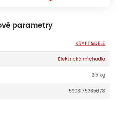
ové parametry
KRAFT&DELE
Elektrická míchadla
2.5 kg
5903175335678