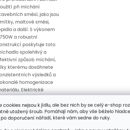
oužití při míchání
tavebních směsí, jako jsou
mítky, maltové směsi,
epidla a další. S výkonem
750W a robustní
onstrukcí poskytuje toto
íchadlo spolehlivý a
fektivní způsob míchání,
íky kterému dosáhnete
onzistentních výsledků a
okonalé homogenizace
ateriálu. Elektrické
íchadlo je ideální pro
íchání barev, lepidel,
e cookies nejsou k jídlu, ale bez nich by se celý e-shop ro
atně utažený šroub. Pomáhají nám, aby vše běželo hladce
mítek, sádry, vápenných
 po doporučení nářadí, které vám sedne do ruky.
alt, cementových malt,
poxidových pryskyřic,