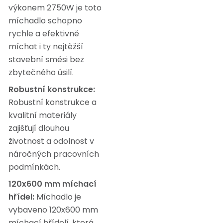
výkonem 2750W je toto
míchadlo schopno
rychle a efektivně
míchat i ty nejtěžší
stavební směsi bez
zbytečného úsilí.
Robustní konstrukce:
Robustní konstrukce a
kvalitní materiály
zajišťují dlouhou
životnost a odolnost v
náročných pracovních
podmínkách.
120x600 mm míchací
hřídel:
Míchadlo je
vybaveno 120x600 mm
míchací hřídelí, která