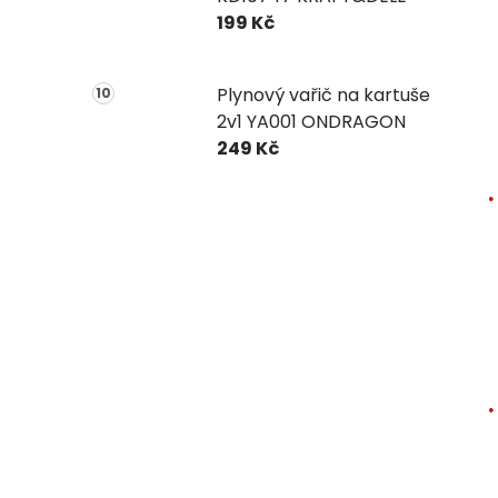
199 Kč
Plynový vařič na kartuše
2v1 YA001 ONDRAGON
249 Kč