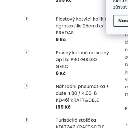
299 Kč
Slíbím
n
zůstat
P
Plastový kotvící kolík na
r
Nas
agrotextílie 25cm 1ks
s
BRADAS
n
6 Kč
d
n
Brusný kotouč na suchý
z
zip 1ks P80 G00333
r
GEKO
j
6 Kč
v
Náhradní pneumatika +
r
duše 4,80 / 4,00-8
m
KD461 KRAFT&DELE
199 Kč
P
Turistická stolička
KD10747 KRAFT&DELE