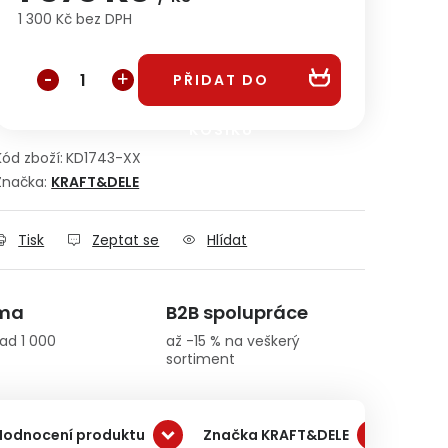
1 300 Kč bez DPH
Měrná cena:
PŘIDAT DO
KOŠÍKU
Kód zboží:
KD1743-XX
Značka:
KRAFT&DELE
Tisk
Zeptat se
Hlídat
rma
B2B spolupráce
ad 1 000
až -15 % na veškerý
sortiment
Hodnocení produktu
Značka KRAFT&DELE
Dopr