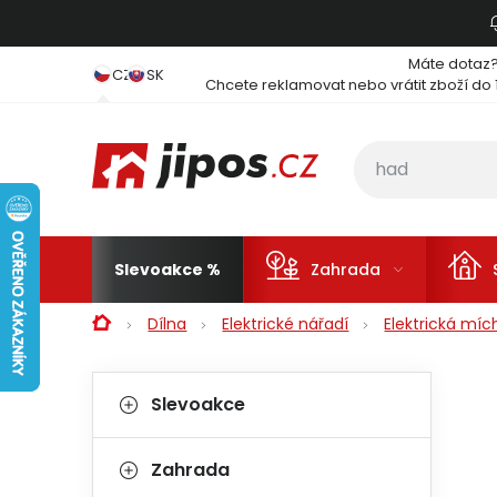
Přejít na obsah
Máte dotaz
CZ
SK
Chcete reklamovat nebo vrátit zboží do 
Slevoakce
Zahrada
Domů
Dílna
Elektrické nářadí
Elektrická míc
Postranní panel
Kategorie
Přeskočit kategorie
Slevoakce
Zahrada