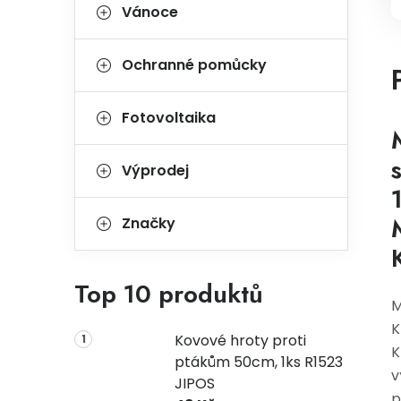
Vánoce
Ochranné pomůcky
Fotovoltaika
Výprodej
Značky
Top 10 produktů
M
K
Kovové hroty proti
K
ptákům 50cm, 1ks R1523
v
JIPOS
p