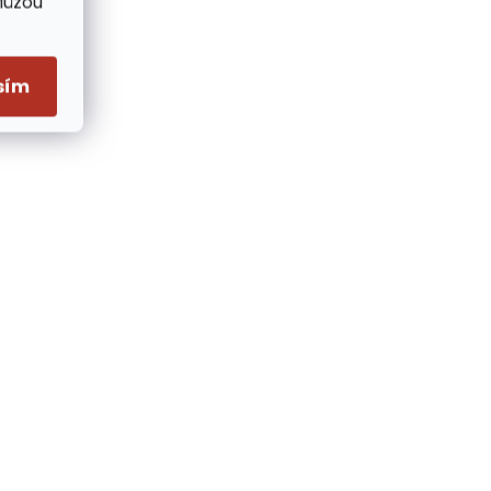
Můžou
sím