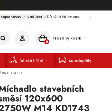
Důležité informace
Jaký je aktu
 objednávky
Váš účet
Prázdný košík
NÁKUPNÍ KOŠÍK
Dětská hřiště
Autodoplňky
3 KRAFT&DELE
Míchadlo stavebních
směsí 120x600
2750W M14 KD1743