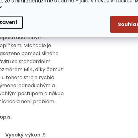
e, že s nimi zacházíme opatrně – jako s novou vrtačkou. 
ehořlavých chemikálií atd.
?
okud se plánuje
ekonstrukce nebo
tavení
Souhla
tavební práce, je míchadlo
epostradatelným
oplňkem.
Míchadlo je
asazeno pomocí silného
ávitu se standardním
ozměrem M14, díky čemuž
e u tohoto stroje rychlá
ýměna jednoduchým a
ychlým postupem a nákup
íchadla není problém.
opis:
Vysoký výkon:
S