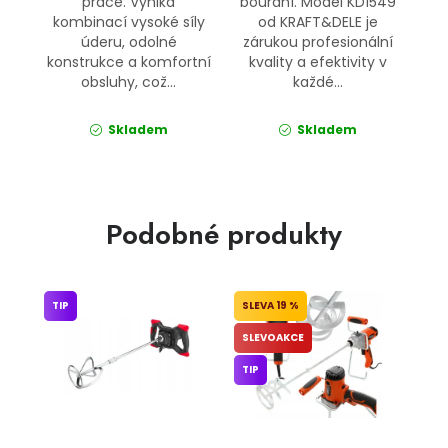
práce. Vyniká
bourání. Model KD1549
kombinací vysoké síly
od KRAFT&DELE je
úderu, odolné
zárukou profesionální
konstrukce a komfortní
kvality a efektivity v
obsluhy, což...
každé...
Skladem
Skladem
Podobné produkty
TIP
19 %
SLEVOAKCE
TIP