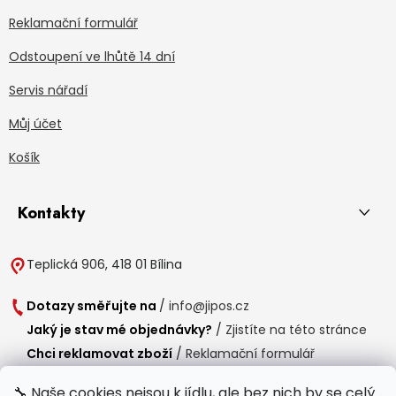
Reklamační formulář
Odstoupení ve lhůtě 14 dní
Servis nářadí
Můj účet
Košík
Kontakty
Teplická 906, 418 01 Bílina
Dotazy směřujte na
/
info@jipos.cz
Jaký je stav mé objednávky?
/
Zjistíte na této stránce
Chci reklamovat zboží
/
Reklamační formulář
Chci vrátit zboží do 14 dní
/
Formulář pro vrácení zboží
🔧 Naše cookies nejsou k jídlu, ale bez nich by se celý