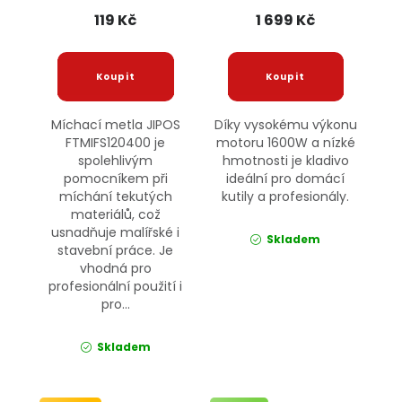
119 Kč
1 699 Kč
Míchací metla JIPOS
Díky vysokému výkonu
FTMIFS120400 je
motoru 1600W a nízké
spolehlivým
hmotnosti je kladivo
pomocníkem při
ideální pro domácí
míchání tekutých
kutily a profesionály.
materiálů, což
usnadňuje malířské i
Skladem
stavební práce. Je
vhodná pro
profesionální použití i
pro...
Skladem