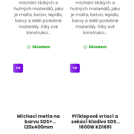
míchání těžkých a
míchání těžkých a
hutných materiálů, jako
hutných materiálů, jako
je malta, beton, lepidlo,
je malta, beton, lepidlo,
barvy a další podobné
barvy a další podobné
materiály. Díky své
materiály. Díky své
konstrukci...
konstrukci...
Skladem
Skladem
TIP
TIP
Míchací metla na
Příklepové vrtací a
barvu SDS+
sekací kladivo SDS+
120x400mm
1600W KD1691
FTMIFS120400 JIPOS
KRAFT&DELE