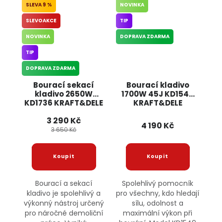
9 %
NOVINKA
SLEVOAKCE
TIP
NOVINKA
DOPRAVA ZDARMA
TIP
DOPRAVA ZDARMA
Bourací sekací
Bourací kladivo
kladivo 2650W
1700W 45J KD1549
KD1736 KRAFT&DELE
KRAFT&DELE
3 290 Kč
4 190 Kč
3 650 Kč
Bourací a sekací
Spolehlivý pomocník
kladivo je spolehlivý a
pro všechny, kdo hledají
výkonný nástroj určený
sílu, odolnost a
pro náročné demoliční
maximální výkon při