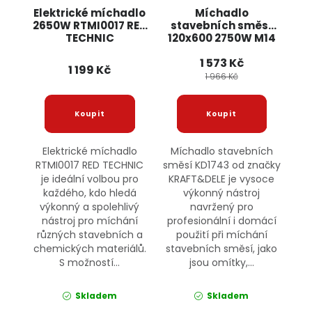
Elektrické míchadlo
Míchadlo
2650W RTMI0017 RED
stavebních směsí
TECHNIC
120x600 2750W M14
KD1743 KRAFT&DELE
1 573 Kč
1 199 Kč
1 966 Kč
Elektrické míchadlo
Míchadlo stavebních
RTMI0017 RED TECHNIC
směsí KD1743 od značky
je ideální volbou pro
KRAFT&DELE je vysoce
každého, kdo hledá
výkonný nástroj
výkonný a spolehlivý
navržený pro
nástroj pro míchání
profesionální i domácí
různých stavebních a
použití při míchání
chemických materiálů.
stavebních směsí, jako
S možností...
jsou omítky,...
Skladem
Skladem