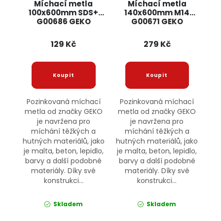
Míchací metla
Míchací metla
100x600mm SDS+
140x600mm M14
G00686 GEKO
G00671 GEKO
129 Kč
279 Kč
Pozinkovaná míchací
Pozinkovaná míchací
metla od značky GEKO
metla od značky GEKO
je navržena pro
je navržena pro
míchání těžkých a
míchání těžkých a
hutných materiálů, jako
hutných materiálů, jako
je malta, beton, lepidlo,
je malta, beton, lepidlo,
barvy a další podobné
barvy a další podobné
materiály. Díky své
materiály. Díky své
konstrukci...
konstrukci...
Skladem
Skladem