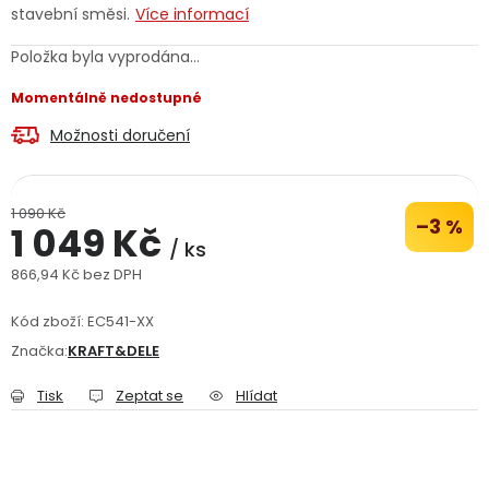
stavební směsi.
Více informací
Jaký je aktuální stav mé objednávky?
Položka byla vyprodána…
Velkoobchodní spolupráce (B2B)
Prodejna nářadí
Momentálně nedostupné
Možnosti doručení
Servis nářadí
Hodnocení obchodu
Doprava a platba
Váš zákaznický účet
Kontakt
1 090 Kč
–3 %
1 049 Kč
/ ks
PODPORA
866,94 Kč bez DPH
Měrná cena:
Kód zboží:
Reklamační formulář
EC541-XX
Odstoupení ve lhůtě 14 dní
Značka:
KRAFT&DELE
Obchodní podmínky
Reklamační řád
Tisk
Zeptat se
Hlídat
Podmínky ochrany osobních údajů