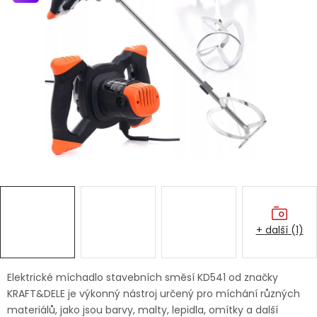
Dětská hřiště
Autodoplňky
Vánoce
Ochranné pomůcky
Fotovoltaika
Výprodej
+ další (1)
Značky
Elektrické míchadlo stavebních směsí KD541 od značky
KRAFT&DELE je výkonný nástroj určený pro míchání různých
materiálů, jako jsou barvy, malty, lepidla, omítky a další