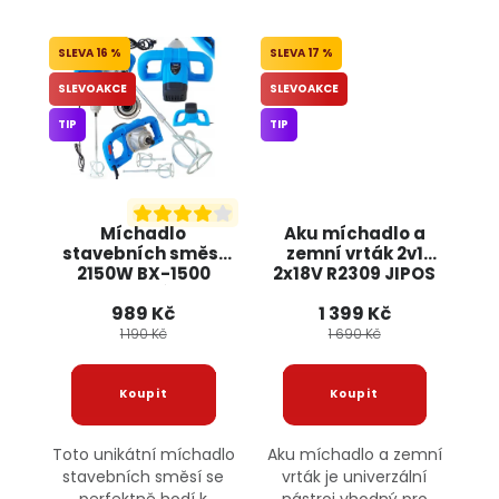
16 %
17 %
SLEVOAKCE
SLEVOAKCE
TIP
TIP
Míchadlo
Aku míchadlo a
stavebních směsí
zemní vrták 2v1
2150W BX-1500
2x18V R2309 JIPOS
BOXER + 2 míchadla
989 Kč
1 399 Kč
1 190 Kč
1 690 Kč
Toto unikátní míchadlo
Aku míchadlo a zemní
stavebních směsí se
vrták je univerzální
perfektně hodí k
nástroj vhodný pro