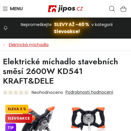
Přejít na obsah
Hled
N
SLEVY AŽ -40 %
Nepromeškejte
v kategorii
Slevoakce!
Slevoakce
Elektrická míchadla
Zahrada
Elektrické míchadlo stavebních
směsí 2600W KD541
Stavba a dům
KRAFT&DELE
Podrobnosti hodnocení
Neohodnoceno
Dílna
3 %
Domácnost
SLEVOAKCE
TIP