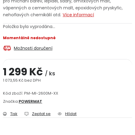
pro míchání barev, lepidel, sádry, omítkových malt,
Jaký je aktuální stav mé objednávky?
vápenných a cementových malt, epoxidových pryskyřic,
nehořlavých chemikálií atd.
Více informací
Velkoobchodní spolupráce (B2B)
Prodejna nářadí
Položka byla vyprodána…
Servis nářadí
Hodnocení obchodu
Momentálně nedostupné
Možnosti doručení
Doprava a platba
Váš zákaznický účet
Kontakt
1 299 Kč
PODPORA
/ ks
1 073,55 Kč bez DPH
Měrná cena:
Reklamační formulář
Odstoupení ve lhůtě 14 dní
Kód zboží:
PM-MI-2600M-XX
Značka:
POWERMAT
Obchodní podmínky
Reklamační řád
Tisk
Zeptat se
Hlídat
Podmínky ochrany osobních údajů