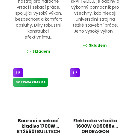
nástroj pro náročné
KRAFT&DELE je odolný a
vrtací i sekací práce,
výkonný pomocník pro
spojující vysoký výkon,
všechny, kdo hledají
bezpečnost a komfort
univerzální stroj na
obsluhy. Díky robustní
těžké stavební práce.
konstrukci,
Jeho vysoký výkon,...
efektivnímu...
Skladem
Skladem
TIP
TIP
DOPRAVA ZDARMA
Bourací a sekací
Elektrická vrtačka
kladivo 1700W
1600W OD9088v
BT25601 BULLTECH
ONDRAGON