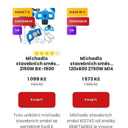
7 %
19 %
SLEVOAKCE
SLEVOAKCE
TIP
TIP
Míchadlo
Míchadlo
stavebních směsí
stavebních směsí
2150W BX-1500
120x600 2750W M14
BOXER + 2 míchadla
KD1743 KRAFT&DELE
1 099 Kč
1 573 Kč
1 190 Kč
1 966 Kč
Toto unikátní míchadlo
Míchadlo stavebních
stavebních směsí se
směsí KD1743 od značky
perfektně hodí k
KRAFT&DELE je vysoce