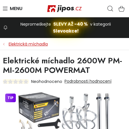
Přejít na obsah
Hled
N
SLEVY AŽ -40 %
Nepromeškejte
v kategorii
Slevoakce!
Slevoakce
Elektrická míchadla
Zahrada
Elektrické míchadlo 2600W PM-
MI-2600M POWERMAT
Stavba a dům
Podrobnosti hodnocení
Neohodnoceno
Dílna
TIP
Domácnost