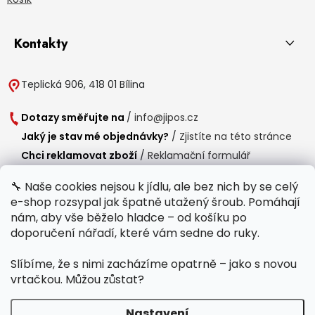
Kontakty
Teplická 906, 418 01 Bílina
Dotazy směřujte na
/
info@jipos.cz
Jaký je stav mé objednávky?
/
Zjistíte na této stránce
Chci reklamovat zboží
/
Reklamační formulář
Chci vrátit zboží do 14 dní
/
Formulář pro vrácení zboží
🔧 Naše cookies nejsou k jídlu, ale bez nich by se celý
e-shop rozsypal jak špatně utažený šroub. Pomáhají
Provozní doba
nám, aby vše běželo hladce – od košíku po
Po-Čt /
8:00 - 15:00
doporučení nářadí, které vám sedne do ruky.
Pá /
7:30 - 14:30
Slíbíme, že s nimi zacházíme opatrně – jako s novou
Polední přestávka /
11:00 - 11:30
vrtačkou. Můžou zůstat?
Nastavení