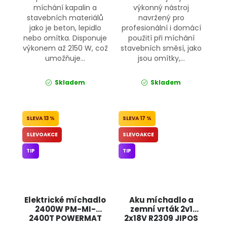
míchání kapalin a
výkonný nástroj
stavebních materiálů
navržený pro
jako je beton, lepidlo
profesionální i domácí
nebo omítka. Disponuje
použití při míchání
výkonem až 2150 W, což
stavebních směsí, jako
umožňuje...
jsou omítky,...
Skladem
Skladem
13 %
17 %
SLEVOAKCE
SLEVOAKCE
TIP
TIP
Elektrické míchadlo
Aku míchadlo a
2400W PM-MI-
zemní vrták 2v1
2400T POWERMAT
2x18V R2309 JIPOS