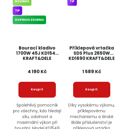
NOVINKA
TIP
TIP
DOPRAVA ZDARMA
Bourací kladivo
Příklepová vrtačka
1700W 45J KD1549
SDS Plus 2650W
KRAFT&DELE
KD1690 KRAFT&DELE
4 190 Kč
1 589 Kč
Spolehlivý pomocník
Díky vysokému výkonu,
pro všechny, kdo hledají
příklepovému
sílu, odolnost a
mechanismu a široké
maximální výkon při
škále příslušenství je
bourání. Model KD1549
příklepová vrtačka