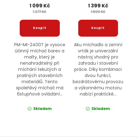
1 099 Kč
1 399 Kč
1 277 Kč
1 690 Kč
PM-MI-2400T je vysoce
Aku míchadlo a zemní
účinný míchač barev a
vrták je univerzální
malty, který je
nástroj vhodný pro
nenahraditelný při
zahradu i stavební
míchání tekutých a
práce. Díky kombinaci
prašných stavebních
dvou funkcí,
materiálů. Tento
bezdrátovému provozu
spolehlivý míchač má
a výkonnému motoru
6stupňové ovládání...
nabízí praktické...
Skladem
Skladem