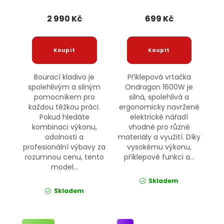
2 990 Kč
699 Kč
Bourací kladivo je
Příklepová vrtačka
spolehlivým a silným
Ondragon 1600W je
pomocníkem pro
silná, spolehlivá a
každou těžkou práci.
ergonomicky navržené
Pokud hledáte
elektrické nářadí
kombinaci výkonu,
vhodné pro různé
odolnosti a
materiály a využití. Díky
profesionální výbavy za
vysokému výkonu,
rozumnou cenu, tento
příklepové funkci a...
model...
Skladem
Skladem