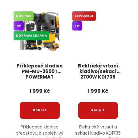
NOVINKA
SLEVOAKCE
TIP
TIP
DOPRAVA ZDARMA
Příklepové kladivo
Elektrické vrtací
PM-MU-2600T
kladivo/sekací
POWERMAT
2700W KD1735
KRAFT&DELE
1 999 Kč
1 999 Kč
Příklepové kladivo
Elektrické vrtací a
představuje spolehlivý
sekací kladivo KD1735