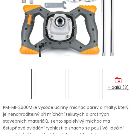
Dětská hřiště
Autodoplňky
Vánoce
Ochranné pomůcky
Fotovoltaika
+ další (3)
Výprodej
Značky
PM-MI-2600M je vysoce účinný míchač barev a malty, který
je nenahraditelný při míchání tekutých a prašných
stavebních materiálů. Tento spolehlivý míchač má
6stupňové ovládání rychlosti a snadno se používá. Ideální