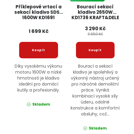
Příklepové vrtací a
Bourací sekací
sekací kladivo SDS+
kladivo 2650W
1600W KD1691
KD1736 KRAFT&DELE
KRAFT&DELE
3 290 Kč
1 699 Kč
3 650 Kč
Díky vysokému výkonu
Bourací a sekací
motoru 1600W a nízké
kladivo je spolehlivý a
hmotnosti je kladivo
výkonný nástroj určený
ideální pro domácí
pro náročné demoliční
kutily a profesionály.
práce. Vyniká
kombinací vysoké síly
úderu, odolné
Skladem
konstrukce a komfortní
obsluhy, což...
Skladem