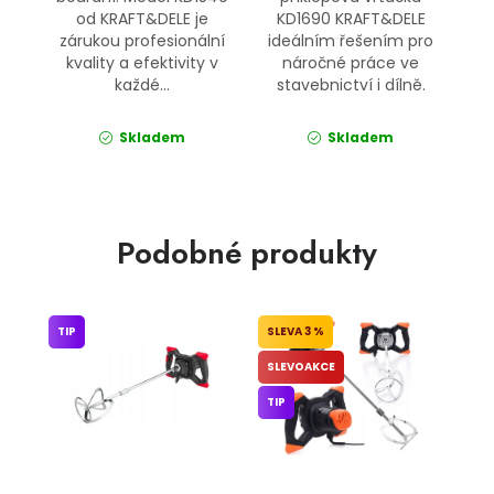
od KRAFT&DELE je
KD1690 KRAFT&DELE
zárukou profesionální
ideálním řešením pro
kvality a efektivity v
náročné práce ve
každé...
stavebnictví i dílně.
Skladem
Skladem
Podobné produkty
TIP
3 %
SLEVOAKCE
TIP