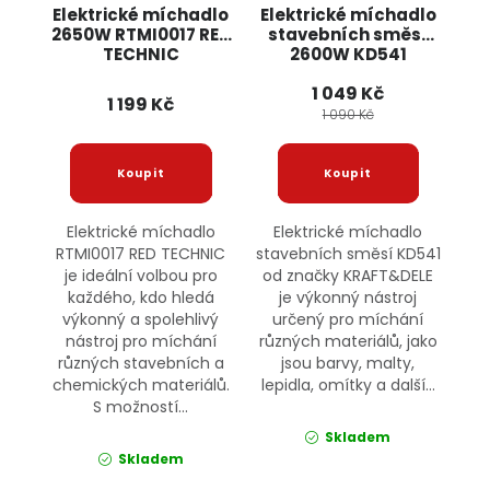
Elektrické míchadlo
Elektrické míchadlo
2650W RTMI0017 RED
stavebních směsí
TECHNIC
2600W KD541
KRAFT&DELE
1 049 Kč
1 199 Kč
1 090 Kč
Elektrické míchadlo
Elektrické míchadlo
RTMI0017 RED TECHNIC
stavebních směsí KD541
je ideální volbou pro
od značky KRAFT&DELE
každého, kdo hledá
je výkonný nástroj
výkonný a spolehlivý
určený pro míchání
nástroj pro míchání
různých materiálů, jako
různých stavebních a
jsou barvy, malty,
chemických materiálů.
lepidla, omítky a další...
S možností...
Skladem
Skladem