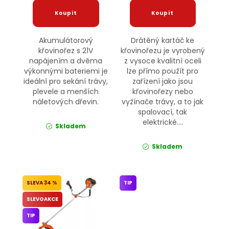
Akumulátorový
Drátěný kartáč ke
křovinořez s 21V
křovinořezu je vyrobený
napájením a dvěma
z vysoce kvalitní oceli
výkonnými bateriemi je
lze přímo použít pro
ideální pro sekání trávy,
zařízení jako jsou
plevele a menších
křovinořezy nebo
náletových dřevin.
vyžínače trávy, a to jak
spalovací, tak
elektrické....
Skladem
Skladem
34 %
TIP
SLEVOAKCE
TIP