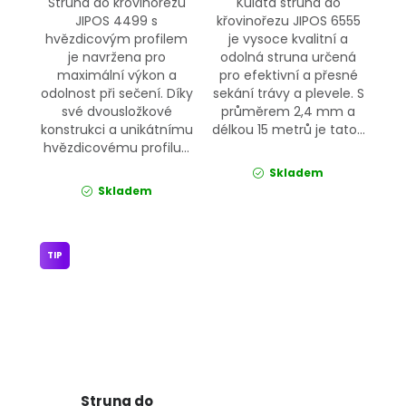
Struna do křovinořezu
Kulatá struna do
JIPOS 4499 s
křovinořezu JIPOS 6555
hvězdicovým profilem
je vysoce kvalitní a
je navržena pro
odolná struna určená
maximální výkon a
pro efektivní a přesné
odolnost při sečení. Díky
sekání trávy a plevele. S
své dvousložkové
průměrem 2,4 mm a
konstrukci a unikátnímu
délkou 15 metrů je tato...
hvězdicovému profilu...
Skladem
Skladem
TIP
Struna do