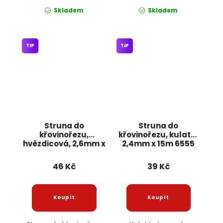
Skladem
Skladem
TIP
TIP
Struna do
Struna do
křovinořezu,
křovinořezu, kulatá,
hvězdicová, 2,6mm x
2,4mm x 15m 6555
15m 4499 JIPOS
JIPOS
46 Kč
39 Kč