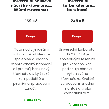
Univerzální palivová
Univerzální
nádrž ke křovinořezu
karburátor pro
650ml POWERMAT
benzínové
křovinořezy 11438
JIPOS
159 Kč
249 Kč
Tato nádrž je ideální
Univerzální karburátor
volbou, pokud hledáte
JIPOS 11438 je
spolehlivý a snadno
spolehlivým řešením
montovatelný náhradní
pro každého, kdo
díl pro svůj benzínový
potřebuje obnovit
křovinořez. Díky široké
výkon svého
kompatibilitě a
křovinořezu. Kvalitní
pevnému zpracování
zpracování, snadná
zaručí...
montáž a široká
kompatibilita z...
Skladem
Skladem