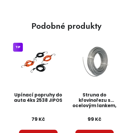
Podobné produkty
TIP
Upínací popruhy do
Struna do
auta 4ks 2538 JIPOS
křovinořezu s
ocelovým lankem,
2,4mm x 15m 6380
JIPOS
79 Kč
99 Kč