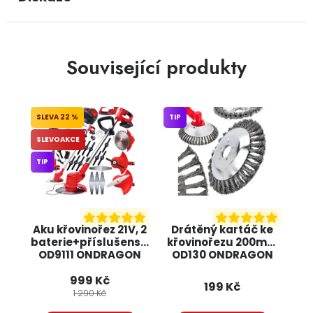
Související produkty
22 %
TIP
SLEVOAKCE
TIP
Aku křovinořez 21V, 2
Drátěný kartáč ke
baterie+příslušenství
křovinořezu 200mm
OD9111 ONDRAGON
OD130 ONDRAGON
999 Kč
199 Kč
1 290 Kč