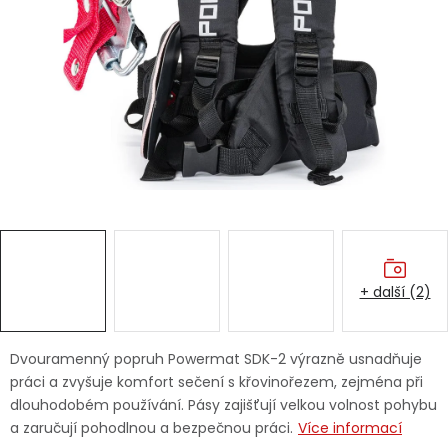
Dětská hřiště
Autodoplňky
Vánoce
Ochranné pomůcky
Fotovoltaika
+ další (2)
Výprodej
Značky
Dvouramenný popruh Powermat SDK-2 výrazně usnadňuje
práci a zvyšuje komfort sečení s křovinořezem, zejména při
dlouhodobém používání. Pásy zajišťují velkou volnost pohybu
a zaručují pohodlnou a bezpečnou práci.
Více informací