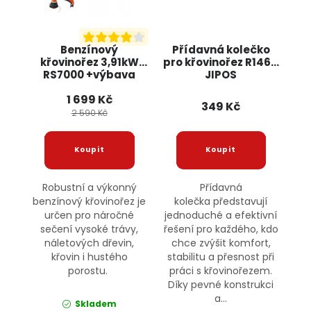
Benzínový
Přídavná kolečko
křovinořez 3,91kW
pro křovinořez R1464
RS7000 +výbava
JIPOS
ONDRAGON
1 699 Kč
349 Kč
2 590 Kč
Robustní a výkonný
Přídavná
benzínový křovinořez je
kolečka představují
určen pro náročné
jednoduché a efektivní
sečení vysoké trávy,
řešení pro každého, kdo
náletových dřevin,
chce zvýšit komfort,
křovin i hustého
stabilitu a přesnost při
porostu.
práci s křovinořezem.
Díky pevné konstrukci
a...
Skladem