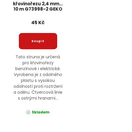
křovinořezu 2,4 mm x
10 m G73998-2 GEKO
45 Kč
Tato struna je určená
pro křovinořezy
benzínové i elektrické.
Vyrobena je z odolného
plastu s vysokou
odolností proti roztržení
a oděru. Čtvercová linie
s ostrými hranami...
Skladem