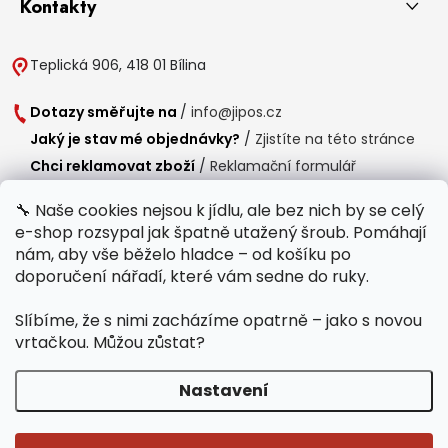
Kontakty
Teplická 906, 418 01 Bílina
Dotazy směřujte na
/
info@jipos.cz
Jaký je stav mé objednávky?
/
Zjistíte na této stránce
Chci reklamovat zboží
/
Reklamační formulář
Chci vrátit zboží do 14 dní
/
Formulář pro vrácení zboží
🔧 Naše cookies nejsou k jídlu, ale bez nich by se celý
e-shop rozsypal jak špatně utažený šroub. Pomáhají
Provozní doba
nám, aby vše běželo hladce – od košíku po
Po-Čt /
8:00 - 15:00
doporučení nářadí, které vám sedne do ruky.
Pá /
7:30 - 14:30
Slíbíme, že s nimi zacházíme opatrně – jako s novou
Polední přestávka /
11:00 - 11:30
vrtačkou. Můžou zůstat?
Nastavení
Copyright 2026
Jipos.cz
. Všechna práva vyhrazena.
Upravit nastavení
cookies