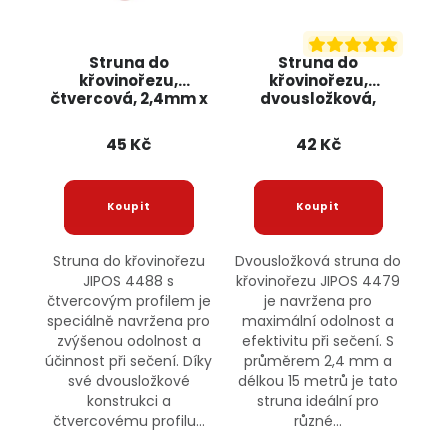
Struna do
Struna do
křovinořezu,
křovinořezu,
čtvercová, 2,4mm x
dvousložková,
15m 4488 JIPOS
2,4mm x 15m 4479
JIPOS
45 Kč
42 Kč
Struna do křovinořezu
Dvousložková struna do
JIPOS 4488 s
křovinořezu JIPOS 4479
čtvercovým profilem je
je navržena pro
speciálně navržena pro
maximální odolnost a
zvýšenou odolnost a
efektivitu při sečení. S
účinnost při sečení. Díky
průměrem 2,4 mm a
své dvousložkové
délkou 15 metrů je tato
konstrukci a
struna ideální pro
čtvercovému profilu...
různé...