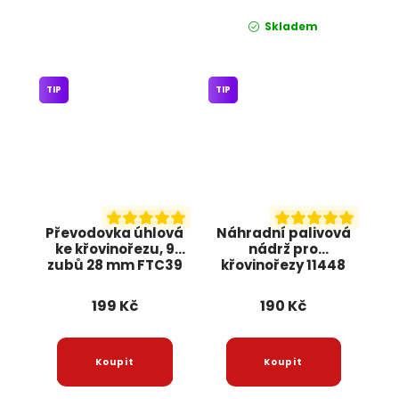
Skladem
TIP
TIP
Převodovka úhlová
Náhradní palivová
ke křovinořezu, 9
nádrž pro
zubů 28 mm FTC39
křovinořezy 11448
ONDRAGON
JIPOS
199 Kč
190 Kč