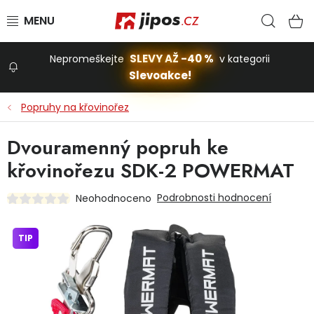
Přejít na obsah
Hled
N
SLEVY AŽ -40 %
Nepromeškejte
v kategorii
Slevoakce!
Slevoakce
Popruhy na křovinořez
Zahrada
Dvouramenný popruh ke
křovinořezu SDK-2 POWERMAT
Stavba a dům
Podrobnosti hodnocení
Neohodnoceno
Dílna
TIP
Domácnost