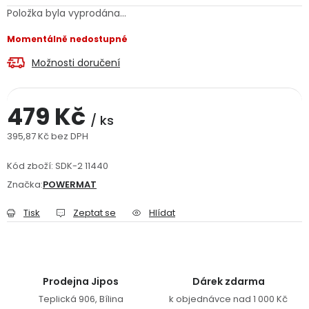
Položka byla vyprodána…
Jaký je aktuální stav mé objednávky?
Momentálně nedostupné
Velkoobchodní spolupráce (B2B)
Prodejna nářadí
Možnosti doručení
Servis nářadí
Hodnocení obchodu
479 Kč
/ ks
Doprava a platba
Váš zákaznický účet
Kontakt
395,87 Kč bez DPH
Měrná cena:
PODPORA
Kód zboží:
SDK-2 11440
Značka:
POWERMAT
Reklamační formulář
Odstoupení ve lhůtě 14 dní
Tisk
Zeptat se
Hlídat
Obchodní podmínky
Reklamační řád
Podmínky ochrany osobních údajů
Prodejna Jipos
Dárek zdarma
Teplická 906, Bílina
k objednávce nad 1 000 Kč