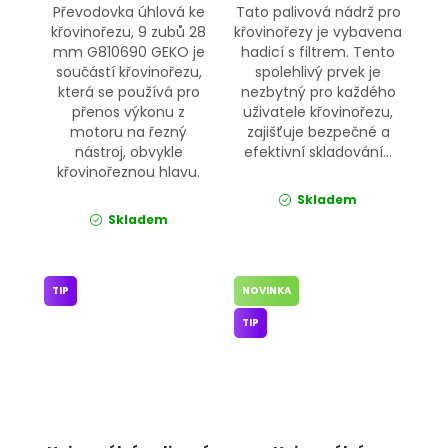
Převodovka úhlová ke
Tato palivová nádrž pro
křovinořezu, 9 zubů 28
křovinořezy je vybavena
mm G810690 GEKO je
hadicí s filtrem. Tento
součástí křovinořezu,
spolehlivý prvek je
která se používá pro
nezbytný pro každého
přenos výkonu z
uživatele křovinořezu,
motoru na řezný
zajišťuje bezpečné a
nástroj, obvykle
efektivní skladování...
křovinořeznou hlavu.
Skladem
Skladem
TIP
NOVINKA
TIP