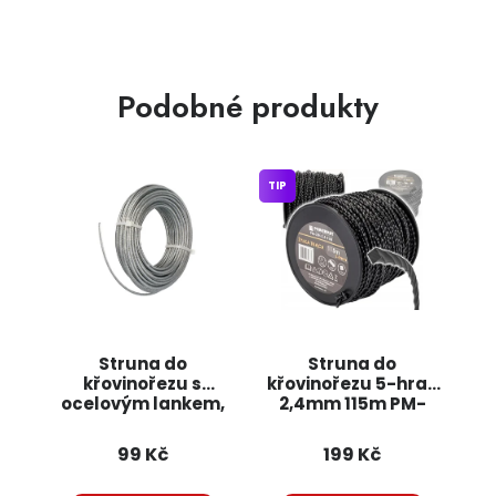
Podobné produkty
TIP
Struna do
Struna do
křovinořezu s
křovinořezu 5-hran
ocelovým lankem,
2,4mm 115m PM-
2,4mm x 15m 6380
ZTN-2,4-115T
JIPOS
POWERMAT
99 Kč
199 Kč