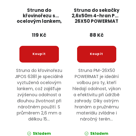
Struna do
Struna do sekačky
křovinořezu s
2,6x50m 4-hran PM-
ocelovým lankem,
26X50 POWERMAT
2,6mm x 15m 6381
JIPOS
119 Kč
88 Kč
Struna do křovinořezu
Struna PM-26X50
JIPOS 6381 je speciálně
POWERMAT je ideální
vyztužená ocelovým
volbou pro ty, kteří
lankem, což zajišťuje
hledají odolnost, výkon
zvýšenou odolnost a
a efektivitu při údržbě
dlouhou životnost při
zahrady. Díky ostrým
náročném použití. S
hranám a pružnému
průměrem 2,6 mm a
materiálu zvládne i
délkou 15...
náročný terén...
Skladem
Skladem