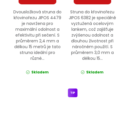
Dvousložková struna do
Struna do křovinořezu
křovinořezu JIPOS 4479
JIPOS 6382 je speciálně
je navržena pro
vyztužená ocelovým
maximální odolnost a
lankem, což zajišťuje
efektivitu při sečení. S
zvýšenou odolnost a
průměrem 2,4 mm a
dlouhou životnost při
délkou 15 metrů je tato
náročném použití. S
struna ideální pro
průměrem 3,0 mm a
různé...
délkou 15...
Skladem
Skladem
TIP