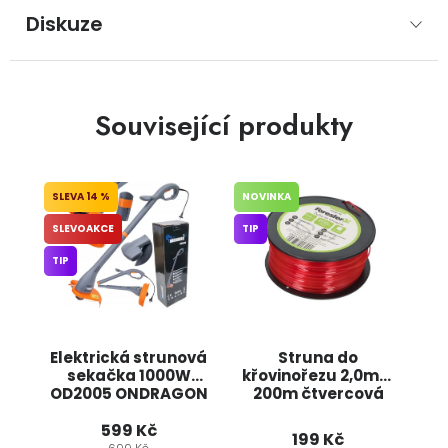
Diskuze
Související produkty
14 %
NOVINKA
SLEVOAKCE
TIP
TIP
Elektrická strunová
Struna do
sekačka 1000W
křovinořezu 2,0mm
OD2005 ONDRAGON
200m čtvercová
F406-78 JIPOS
599 Kč
199 Kč