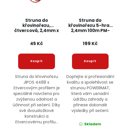
Struna do
Struna do
křovinořezu,
křovinořezu 5-hran
čtvercová, 2,4mm x
2,4mm 100m PM-
15m 4488 JIPOS
ZTN-2,4-100G
POWERMAT
45 Kč
199 Kč
Struna do křovinořezu
Dopřejte si profesionální
JIPOS 4488 s
kvalitu a spolehlivost se
čtvercovým profilem je
strunou POWERMAT,
speciálně navržena pro
která vám usnadní
zvýšenou odolnost a
údržbu zahrady a
účinnost při sečení. Díky
přinese dokonalé
své dvousložkové
výsledky při sečení.
konstrukci a
čtvercovému profilu...
Skladem