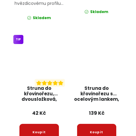
hvězdicovému profilu...
Skladem
Skladem
TIP
Struna do
Struna do
křovinořezu,
křovinořezu s
dvousložková,
ocelovým lankem,
2,4mm x 15m 4479
3,0mm x 15m 6382
JIPOS
JIPOS
42 Kč
139 Kč