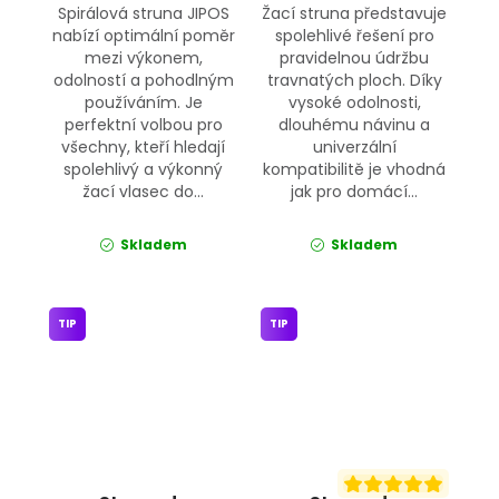
Spirálová struna JIPOS
Žací struna představuje
nabízí optimální poměr
spolehlivé řešení pro
mezi výkonem,
pravidelnou údržbu
odolností a pohodlným
travnatých ploch. Díky
používáním. Je
vysoké odolnosti,
perfektní volbou pro
dlouhému návinu a
všechny, kteří hledají
univerzální
spolehlivý a výkonný
kompatibilitě je vhodná
žací vlasec do...
jak pro domácí...
Skladem
Skladem
TIP
TIP