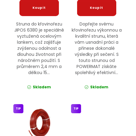
Struna do křovinořezu
Dopřejte svému
JIPOS 6380 je speciálně
křovinořezu výkonnou a
vyztužená ocelovým
kvalitní strunu, která
lankem, což zajišťuje
vám usnadní práci a
zvýšenou odolnost a
přinese dokonalé
dlouhou životnost při
výsledky při sečení. S
náročném použití. S
touto strunou od
průměrem 2,4 mm a
POWERMAT získáte
délkou 15...
spolehlivý efektivní...
Skladem
Skladem
TIP
TIP