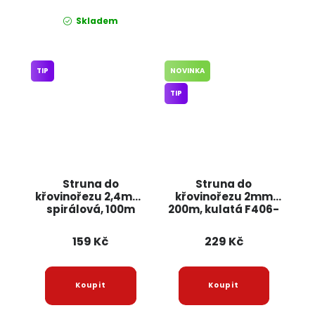
Skladem
TIP
NOVINKA
TIP
Struna do
Struna do
křovinořezu 2,4mm,
křovinořezu 2mm
spirálová, 100m
200m, kulatá F406-
11466 JIPOS
74 JIPOS
159 Kč
229 Kč