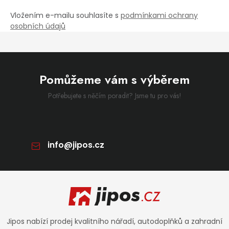
Vložením e-mailu souhlasíte s
podmínkami ochrany
osobních údajů
Pomůžeme vám s výběrem
Potřebujete s něčím poradit? Jsme tu pro vás!
info
@
jipos.cz
Zápatí
Jipos nabízí prodej kvalitního nářadí, autodoplňků a zahradní