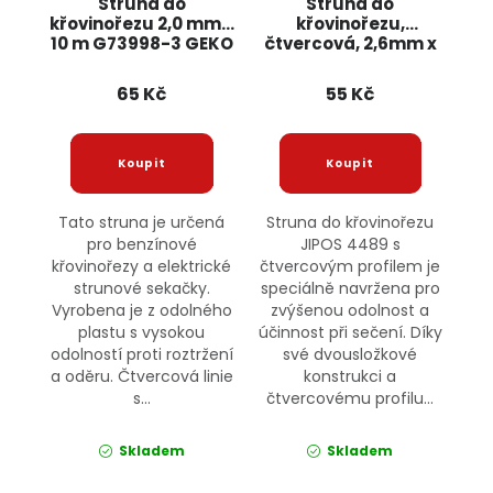
Struna do
Struna do
křovinořezu 2,0 mm x
křovinořezu,
10 m G73998-3 GEKO
čtvercová, 2,6mm x
15m 4489 JIPOS
65 Kč
55 Kč
Tato struna je určená
Struna do křovinořezu
pro benzínové
JIPOS 4489 s
křovinořezy a elektrické
čtvercovým profilem je
strunové sekačky.
speciálně navržena pro
Vyrobena je z odolného
zvýšenou odolnost a
plastu s vysokou
účinnost při sečení. Díky
odolností proti roztržení
své dvousložkové
a oděru. Čtvercová linie
konstrukci a
s...
čtvercovému profilu...
Skladem
Skladem