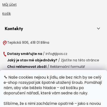
Můj účet
Košík
Kontakty
Teplická 906, 418 01 Bílina
Dotazy směřujte na
/
info@jipos.cz
Jaký je stav mé objednávky?
/
Zjistíte na této stránce
Chci reklamovat zboží
/
Reklamační formulář
Chci vrátit zboží do 14 dní
/
Formulář pro vrácení zboží
🔧 Naše cookies nejsou k jídlu, ale bez nich by se celý
e-shop rozsypal jak špatně utažený šroub. Pomáhají
Provozní doba
nám, aby vše běželo hladce – od košíku po
Po-Čt /
8:00 - 15:00
doporučení nářadí, které vám sedne do ruky.
Pá /
7:30 - 14:30
Slíbíme, že s nimi zacházíme opatrně – jako s novou
Polední přestávka /
11:00 - 11:30