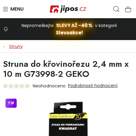
Přejít na obsah
Hled
N
SLEVY AŽ -40 %
Nepromeškejte
v kategorii
Slevoakce!
Slevoakce
Struny
Zahrada
Struna do křovinořezu 2,4 mm x
10 m G73998-2 GEKO
Stavba a dům
Podrobnosti hodnocení
Neohodnoceno
Dílna
TIP
Domácnost