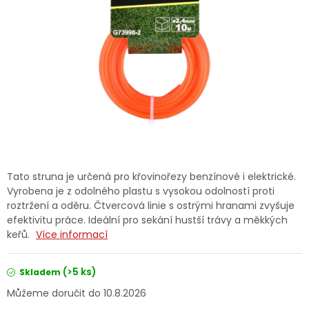
Dětská hřiště
Autodoplňky
Vánoce
Ochranné pomůcky
Fotovoltaika
Tato struna je určená pro křovinořezy benzínové i elektrické.
Vyrobena je z odolného plastu s vysokou odolností proti
Výprodej
roztržení a oděru. Čtvercová linie s ostrými hranami zvyšuje
efektivitu práce. Ideální pro sekání hustší trávy a měkkých
keřů.
Více informací
Značky
(>5 ks)
Skladem
10.8.2026