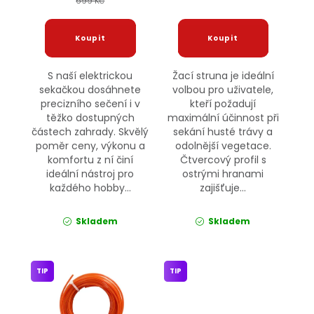
699 Kč
S naší elektrickou
Žací struna je ideální
sekačkou dosáhnete
volbou pro uživatele,
precizního sečení i v
kteří požadují
těžko dostupných
maximální účinnost při
částech zahrady. Skvělý
sekání husté trávy a
poměr ceny, výkonu a
odolnější vegetace.
komfortu z ní činí
Čtvercový profil s
ideální nástroj pro
ostrými hranami
každého hobby...
zajišťuje...
Skladem
Skladem
TIP
TIP