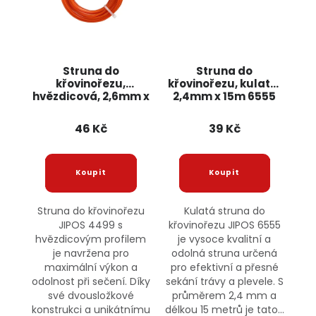
Struna do
Struna do
křovinořezu,
křovinořezu, kulatá,
hvězdicová, 2,6mm x
2,4mm x 15m 6555
15m 4499 JIPOS
JIPOS
46 Kč
39 Kč
Struna do křovinořezu
Kulatá struna do
JIPOS 4499 s
křovinořezu JIPOS 6555
hvězdicovým profilem
je vysoce kvalitní a
je navržena pro
odolná struna určená
maximální výkon a
pro efektivní a přesné
odolnost při sečení. Díky
sekání trávy a plevele. S
své dvousložkové
průměrem 2,4 mm a
konstrukci a unikátnímu
délkou 15 metrů je tato...