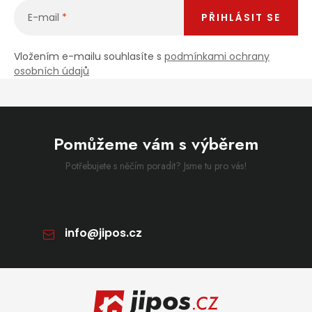
E-mail
PŘIHLÁSIT SE
Vložením e-mailu souhlasíte s
podmínkami ochrany
osobních údajů
Pomůžeme vám s výběrem
Potřebujete s něčím poradit? Jsme tu pro vás!
info
@
jipos.cz
Zápatí