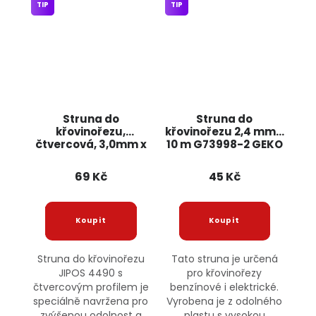
TIP
TIP
Struna do
Struna do
křovinořezu,
křovinořezu 2,4 mm x
čtvercová, 3,0mm x
10 m G73998-2 GEKO
15m 4490 JIPOS
69 Kč
45 Kč
Struna do křovinořezu
Tato struna je určená
JIPOS 4490 s
pro křovinořezy
čtvercovým profilem je
benzínové i elektrické.
speciálně navržena pro
Vyrobena je z odolného
zvýšenou odolnost a
plastu s vysokou