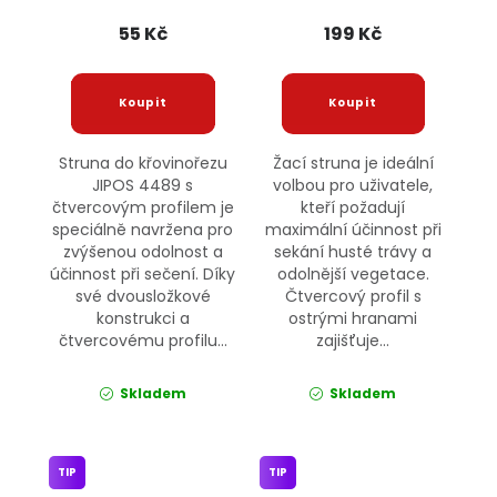
15m 4489 JIPOS
F406-78 JIPOS
55 Kč
199 Kč
Struna do křovinořezu
Žací struna je ideální
JIPOS 4489 s
volbou pro uživatele,
čtvercovým profilem je
kteří požadují
speciálně navržena pro
maximální účinnost při
zvýšenou odolnost a
sekání husté trávy a
účinnost při sečení. Díky
odolnější vegetace.
své dvousložkové
Čtvercový profil s
konstrukci a
ostrými hranami
čtvercovému profilu...
zajišťuje...
Skladem
Skladem
TIP
TIP