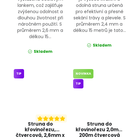
lankem, což zajišťuje
odolná struna určená
zvýšenou odolnost a
pro efektivní a přesné
dlouhou životnost při
sekání trávy a plevele. S
náročném použití. S
průměrem 2,4 mm a
průměrem 2,6 mm a
délkou 15 metrů je tato...
délkou 15...
Skladem
Skladem
TIP
NOVINKA
TIP
Struna do
Struna do
křovinořezu,
křovinořezu 2,0mm
čtvercová, 2,6mm x
200m čtvercová