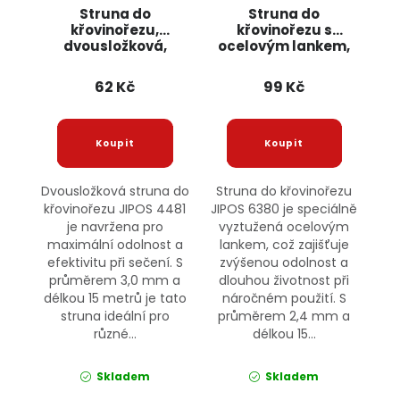
Struna do
Struna do
křovinořezu,
křovinořezu s
dvousložková,
ocelovým lankem,
3,0mm x 15m 4481
2,4mm x 15m 6380
JIPOS
JIPOS
62 Kč
99 Kč
Dvousložková struna do
Struna do křovinořezu
křovinořezu JIPOS 4481
JIPOS 6380 je speciálně
je navržena pro
vyztužená ocelovým
maximální odolnost a
lankem, což zajišťuje
efektivitu při sečení. S
zvýšenou odolnost a
průměrem 3,0 mm a
dlouhou životnost při
délkou 15 metrů je tato
náročném použití. S
struna ideální pro
průměrem 2,4 mm a
různé...
délkou 15...
Skladem
Skladem