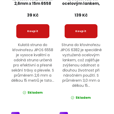
2,6mm x 15m 6558
ocelovým lankem,
JIPOS
3,0mm x 15m 6382
JIPOS
39 Kč
139 Kč
Kulatá struna do
Struna do křovinořezu
křovinořezu JIPOS 6558
JIPOS 6382 je speciálně
je vysoce kvalitní a
vyztužená ocelovým
odolná struna určená
lankem, což zajišťuje
pro efektivní a přesné
zvýšenou odolnost a
sekání trávy a plevele. S
dlouhou životnost při
průměrem 2,6 mm a
náročném použití. S
délkou 15 metrů je tato...
průměrem 3,0 mm a
délkou 15...
Skladem
Skladem