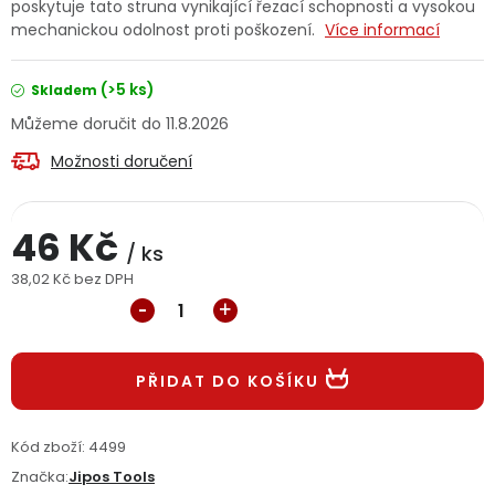
poskytuje tato struna vynikající řezací schopnosti a vysokou
Jaký je aktuální stav mé objednávky?
mechanickou odolnost proti poškození.
Více informací
Velkoobchodní spolupráce (B2B)
Prodejna nářadí
(>5 ks)
Skladem
11.8.2026
Servis nářadí
Hodnocení obchodu
Možnosti doručení
Doprava a platba
Váš zákaznický účet
Kontakt
46 Kč
/ ks
PODPORA
38,02 Kč bez DPH
Měrná cena:
Reklamační formulář
Odstoupení ve lhůtě 14 dní
Obchodní podmínky
PŘIDAT DO KOŠÍKU
Reklamační řád
Podmínky ochrany osobních údajů
Kód zboží:
4499
Značka:
Jipos Tools