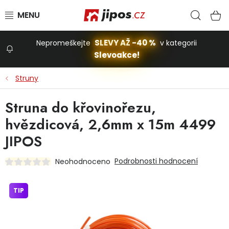
Přejít na obsah
Hled
N
SLEVY AŽ -40 %
Nepromeškejte
v kategorii
Slevoakce!
Slevoakce
Struny
Zahrada
Struna do křovinořezu,
hvězdicová, 2,6mm x 15m 4499
Stavba a dům
JIPOS
Podrobnosti hodnocení
Neohodnoceno
Dílna
TIP
Domácnost