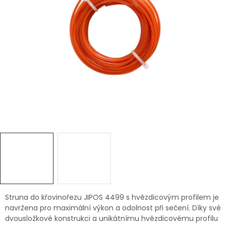
Dětská hřiště
Autodoplňky
Vánoce
Ochranné pomůcky
Fotovoltaika
Výprodej
Značky
Struna do křovinořezu JIPOS 4499 s hvězdicovým profilem je
navržena pro maximální výkon a odolnost při sečení. Díky své
dvousložkové konstrukci a unikátnímu hvězdicovému profilu