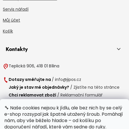
Servis nářadí
Můj účet
Košík
Kontakty
Teplická 906, 418 01 Bílina
Dotazy směřujte na
/
info@jipos.cz
Jaký je stav mé objednávky?
/
Zjistíte na této stránce
Chci reklamovat zboží
/
Reklamační formulář
Chci vrátit zboží do 14 dní
/
Formulář pro vrácení zboží
🔧 Naše cookies nejsou k jídlu, ale bez nich by se celý
e-shop rozsypal jak špatně utažený šroub. Pomáhají
Provozní doba
nám, aby vše běželo hladce – od košíku po
Po-Čt /
8:00 - 15:00
doporučení nářadí, které vám sedne do ruky.