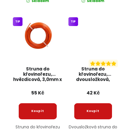
Skladem
Skladem
TIP
TIP
Struna do
Struna do
křovinořezu,
křovinořezu,
hvězdicová, 3,0mm x
dvousložková,
15m 4500 JIPOS
2,4mm x 15m 4479
JIPOS
55 Kč
42 Kč
Struna do křovinořezu
Dvousložková struna do