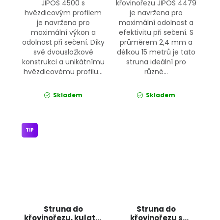
JIPOS 4500 s
křovinořezu JIPOS 4479
hvězdicovým profilem
je navržena pro
je navržena pro
maximální odolnost a
maximální výkon a
efektivitu při sečení. S
odolnost při sečení. Díky
průměrem 2,4 mm a
své dvousložkové
délkou 15 metrů je tato
konstrukci a unikátnímu
struna ideální pro
hvězdicovému profilu...
různé...
Skladem
Skladem
TIP
Struna do
Struna do
křovinořezu, kulatá,
křovinořezu s