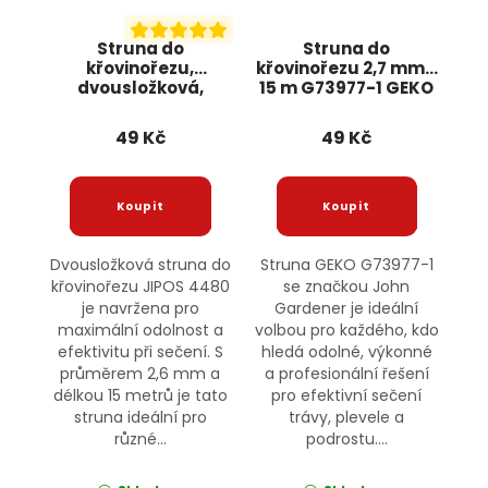
Struna do
Struna do
křovinořezu,
křovinořezu 2,7 mm x
dvousložková,
15 m G73977-1 GEKO
2,6mm x 15m 4480
JIPOS
49 Kč
49 Kč
Dvousložková struna do
Struna GEKO G73977-1
křovinořezu JIPOS 4480
se značkou John
je navržena pro
Gardener je ideální
maximální odolnost a
volbou pro každého, kdo
efektivitu při sečení. S
hledá odolné, výkonné
průměrem 2,6 mm a
a profesionální řešení
délkou 15 metrů je tato
pro efektivní sečení
struna ideální pro
trávy, plevele a
různé...
podrostu....