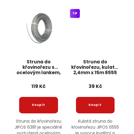
TIP
Struna do
Struna do
křovinořezu s
křovinořezu, kulatá,
ocelovým lankem,
2,4mm x 15m 6555
2,6mm x 15m 6381
JIPOS
JIPOS
119 Kč
39 Kč
Struna do křovinořezu
Kulatá struna do
JIPOS 6381 je speciálně
křovinořezu JIPOS 6555
vyztužená ocelovým
je vysoce kvalitní a