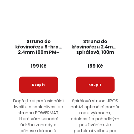
Struna do
Struna do
křovinořezu 5-hran
křovinořezu 2,4mm,
2,4mm 100m PM-
spirálová, 100m
ZTN-2,4-100G
11466 JIPOS
POWERMAT
199 Kč
159 Kč
Dopřejte si profesionální
Spirálová struna JIPOS
kvalitu a spolehlivost se
nabízí optimální poměr
strunou POWERMAT,
mezi výkonem,
která vám usnadní
odolností a pohodlným
údržbu zahrady a
používáním. Je
přinese dokonalé
perfektní volbou pro