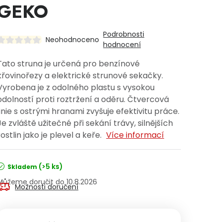
GEKO
Podrobnosti
Neohodnoceno
hodnocení
Tato struna je určená pro benzínové
křovinořezy a elektrické strunové sekačky.
Vyrobena je z odolného plastu s vysokou
odolností proti roztržení a oděru. Čtvercová
linie s ostrými hranami zvyšuje efektivitu práce.
Je zvláště užitečné při sekání trávy, silnějších
rostlin jako je plevel a keře.
Více informací
(>5 ks)
Skladem
10.8.2026
Možnosti doručení