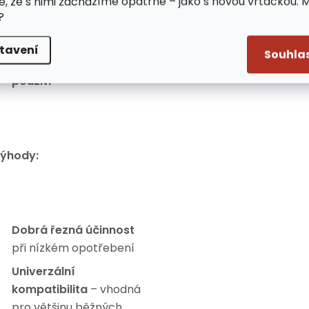
e, že s nimi zacházíme opatrně – jako s novou vrtačkou. 
Snadná instalace
do
?
většiny hlav křovinořezů
Vhodná pro hobby i
tavení
Souhla
poloprofesionální
použití
ýhody:
Dobrá řezná účinnost
při nízkém opotřebení
Univerzální
kompatibilita
– vhodná
pro většinu běžných