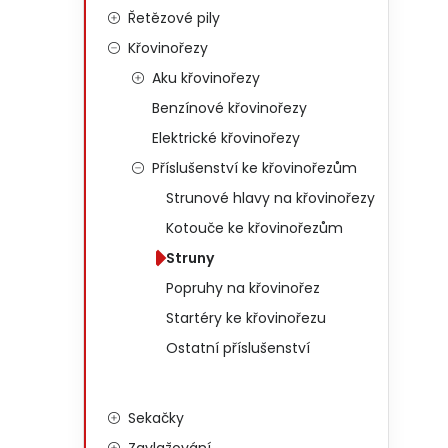
Řetězové pily
Křovinořezy
Aku křovinořezy
Benzínové křovinořezy
Elektrické křovinořezy
Příslušenství ke křovinořezům
Strunové hlavy na křovinořezy
Kotouče ke křovinořezům
Struny
Popruhy na křovinořez
Startéry ke křovinořezu
Ostatní příslušenství
Sekačky