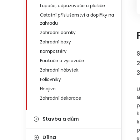
Lapače, odpuzovače a plašiče
Ostatní příslušenství a doplňky na
zahradu
Zahradní domky
Zahradní boxy
Kompostéry
S
Foukače a vysavače
2
Zahradní nábytek
Foliovníky
Hnojiva
U
G
Zahradní dekorace
p
k
Stavba a dům
k
p
Dílna
e