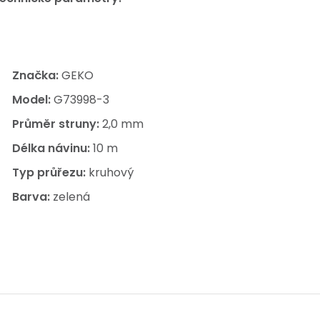
Značka:
GEKO
Model:
G73998-3
Průměr struny:
2,0 mm
Délka návinu:
10 m
Typ průřezu:
kruhový
Barva:
zelená