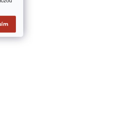
Můžou
sím