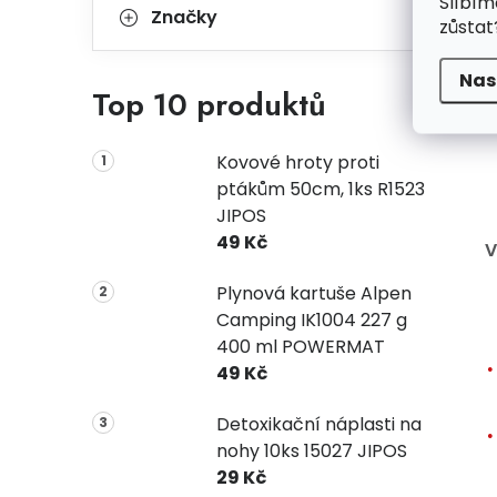
Slíbím
Značky
zůstat
Nas
Top 10 produktů
Kovové hroty proti
ptákům 50cm, 1ks R1523
JIPOS
49 Kč
V
Plynová kartuše Alpen
Camping IK1004 227 g
400 ml POWERMAT
49 Kč
Detoxikační náplasti na
nohy 10ks 15027 JIPOS
29 Kč