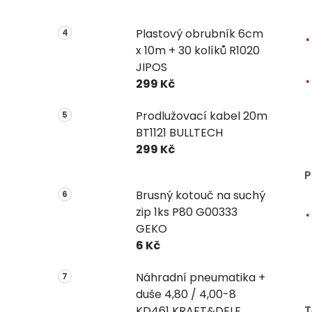
Plastový obrubník 6cm
x 10m + 30 kolíků R1020
JIPOS
299 Kč
Prodlužovací kabel 20m
BT1121 BULLTECH
299 Kč
P
Brusný kotouč na suchý
zip 1ks P80 G00333
GEKO
6 Kč
Náhradní pneumatika +
duše 4,80 / 4,00-8
T
KD461 KRAFT&DELE