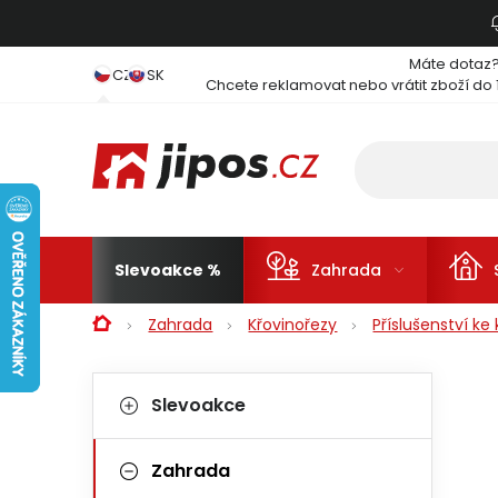
Přejít na obsah
Máte dotaz
CZ
SK
Chcete reklamovat nebo vrátit zboží do 
Slevoakce
Zahrada
Domů
Zahrada
Křovinořezy
Příslušenství k
Postranní panel
Kategorie
Přeskočit kategorie
Slevoakce
Zahrada