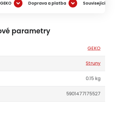
 GEKO
Doprava a platba
Související produkty
ové parametry
GEKO
Struny
0.15 kg
5901477175527