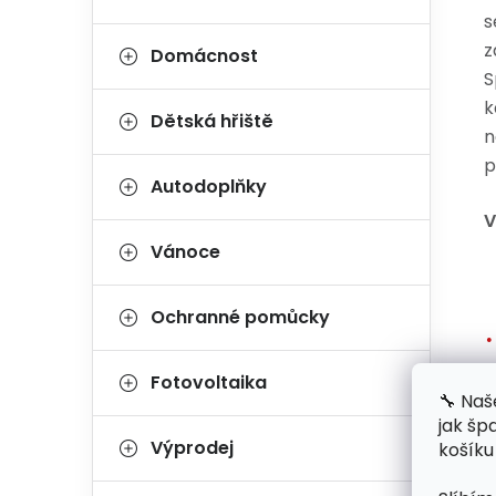
s
z
Domácnost
S
k
Dětská hřiště
n
Autodoplňky
V
Vánoce
Ochranné pomůcky
Fotovoltaika
🔧 Naš
jak šp
Výprodej
košíku