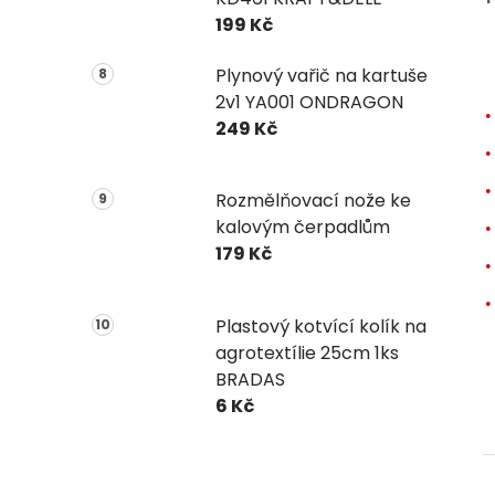
199 Kč
Plynový vařič na kartuše
2v1 YA001 ONDRAGON
249 Kč
Rozmělňovací nože ke
kalovým čerpadlům
179 Kč
Plastový kotvící kolík na
agrotextílie 25cm 1ks
BRADAS
6 Kč