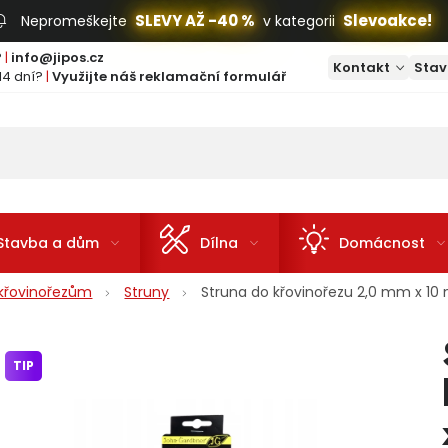
SLEVY AŽ -40 %
Slevoakce!
Nepromeškejte
v kategorii
?
|
info@jipos.cz
Kontakt
Stav
14 dní?
|
Využijte náš reklamační formulář
Stavba a dům
Dílna
Domácnost
e křovinořezům
Struny
Struna do křovinořezu 2,0 mm x 1
TIP