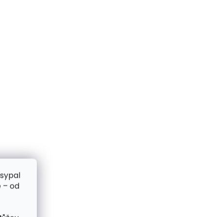
zsypal
 – od