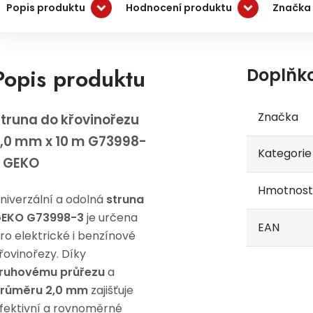
Popis produktu
Hodnocení produktu
Značka
Popis produktu
Doplňk
Značka
truna do křovinořezu
,0 mm x 10 m G73998-
Kategorie
3 GEKO
Hmotnost
niverzální a odolná
struna
EKO G73998-3
je určena
EAN
ro elektrické i benzínové
řovinořezy. Díky
ruhovému průřezu
a
růměru 2,0 mm
zajišťuje
fektivní a rovnoměrné