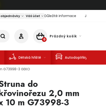
Důležité informace
Jaký je aktu
 objednávky
Váš účet
Prázdný košík
NÁKUPNÍ KOŠÍK
Dětská hřiště
Autodoplňky
0 m G73998-3 GEKO
Struna do
křovinořezu 2,0 mm
x 10 m G73998-3