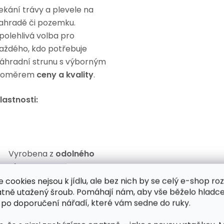
ekání trávy a plevele na
ahradě či pozemku.
polehlivá volba pro
aždého, kdo potřebuje
áhradní strunu s výborným
poměrem
ceny a kvality
.
lastnosti:
Vyrobena z
odolného
plastu
e cookies nejsou k jídlu, ale bez nich by se celý e-shop ro
Kruhový průřez
–
atně utažený šroub. Pomáhají nám, aby vše běželo hladce
ideální pro běžné sekací
 po doporučení nářadí, které vám sedne do ruky.
práce