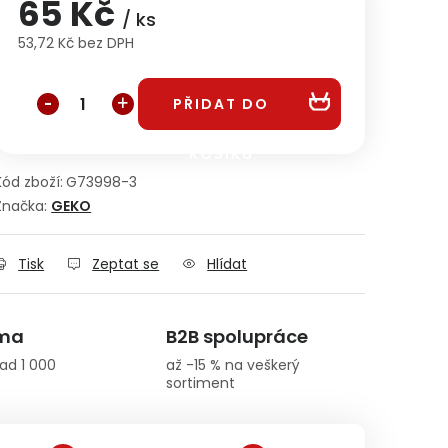
65 Kč
/ ks
53,72 Kč bez DPH
Měrná cena:
PŘIDAT DO
KOŠÍKU
Kód zboží:
G73998-3
Značka:
GEKO
Tisk
Zeptat se
Hlídat
rma
B2B spolupráce
ad 1 000
až -15 % na veškerý
sortiment