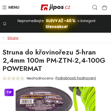
Přejít na obsah
Hled
N
SLEVY AŽ -40 %
Nepromeškejte
v kategorii
Slevoakce!
Slevoakce
Struny
Zahrada
Struna do křovinořezu 5-hran
2,4mm 100m PM-ZTN-2,4-100G
Stavba a dům
POWERMAT
Podrobnosti hodnocení
Neohodnoceno
Dílna
TIP
Domácnost