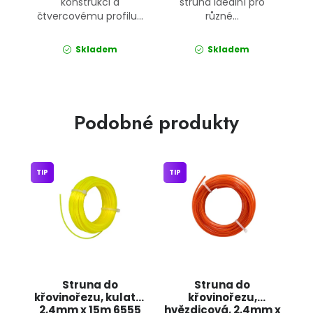
konstrukci a
struna ideální pro
čtvercovému profilu...
různé...
Skladem
Skladem
Podobné produkty
TIP
TIP
Struna do
Struna do
křovinořezu, kulatá,
křovinořezu,
2,4mm x 15m 6555
hvězdicová, 2,4mm x