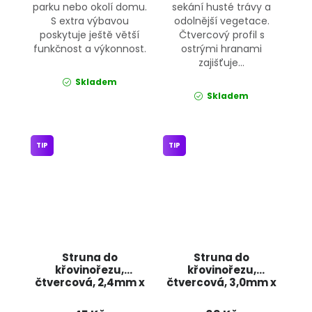
parku nebo okolí domu.
sekání husté trávy a
S extra výbavou
odolnější vegetace.
poskytuje ještě větší
Čtvercový profil s
funkčnost a výkonnost.
ostrými hranami
zajišťuje...
Skladem
Skladem
TIP
TIP
Struna do
Struna do
křovinořezu,
křovinořezu,
čtvercová, 2,4mm x
čtvercová, 3,0mm x
15m 4488 JIPOS
15m 4490 JIPOS