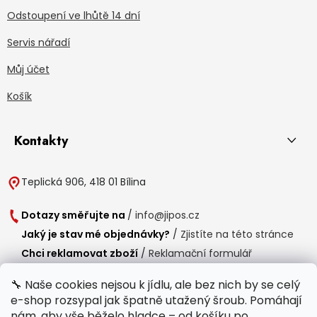
Odstoupení ve lhůtě 14 dní
Servis nářadí
Můj účet
Košík
Kontakty
Teplická 906, 418 01 Bílina
Dotazy směřujte na
/
info@jipos.cz
Jaký je stav mé objednávky?
/
Zjistíte na této stránce
Chci reklamovat zboží
/
Reklamační formulář
Chci vrátit zboží do 14 dní
/
Formulář pro vrácení zboží
🔧 Naše cookies nejsou k jídlu, ale bez nich by se celý
e-shop rozsypal jak špatně utažený šroub. Pomáhají
Provozní doba
nám, aby vše běželo hladce – od košíku po