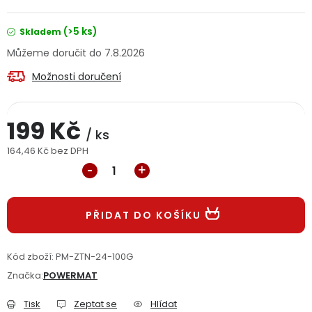
Jaký je aktuální stav mé objednávky?
(>5 ks)
Skladem
Velkoobchodní spolupráce (B2B)
Prodejna nářadí
7.8.2026
Možnosti doručení
Servis nářadí
Hodnocení obchodu
199 Kč
Doprava a platba
Váš zákaznický účet
Kontakt
/ ks
164,46 Kč bez DPH
PODPORA
Měrná cena:
Reklamační formulář
Odstoupení ve lhůtě 14 dní
PŘIDAT DO KOŠÍKU
Obchodní podmínky
Reklamační řád
Kód zboží:
PM-ZTN-24-100G
Podmínky ochrany osobních údajů
Značka:
POWERMAT
Tisk
Zeptat se
Hlídat