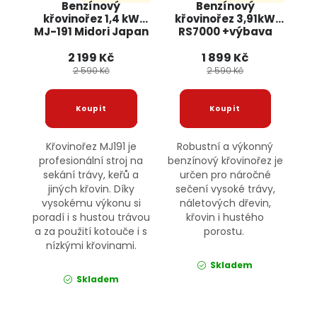
Benzínový
Benzínový
křovinořez 1,4 kW
křovinořez 3,91kW
MJ-191 Midori Japan
RS7000 +výbava
BOXER
ONDRAGON
2 199 Kč
1 899 Kč
2 590 Kč
2 590 Kč
Křovinořez MJ191 je
Robustní a výkonný
profesionální stroj na
benzínový křovinořez je
sekání trávy, keřů a
určen pro náročné
jiných křovin. Díky
sečení vysoké trávy,
vysokému výkonu si
náletových dřevin,
poradí i s hustou trávou
křovin i hustého
a za použití kotouče i s
porostu.
nízkými křovinami.
Skladem
Skladem