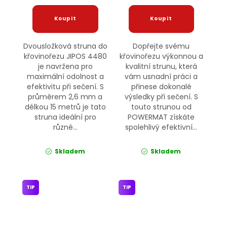
Dvousložková struna do
Dopřejte svému
křovinořezu JIPOS 4480
křovinořezu výkonnou a
je navržena pro
kvalitní strunu, která
maximální odolnost a
vám usnadní práci a
efektivitu při sečení. S
přinese dokonalé
průměrem 2,6 mm a
výsledky při sečení. S
délkou 15 metrů je tato
touto strunou od
struna ideální pro
POWERMAT získáte
různé...
spolehlivý efektivní...
Skladem
Skladem
TIP
TIP