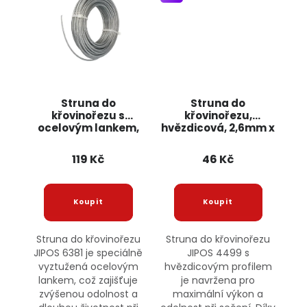
Struna do
Struna do
křovinořezu s
křovinořezu,
ocelovým lankem,
hvězdicová, 2,6mm x
2,6mm x 15m 6381
15m 4499 JIPOS
JIPOS
119 Kč
46 Kč
Struna do křovinořezu
Struna do křovinořezu
JIPOS 6381 je speciálně
JIPOS 4499 s
vyztužená ocelovým
hvězdicovým profilem
lankem, což zajišťuje
je navržena pro
zvýšenou odolnost a
maximální výkon a