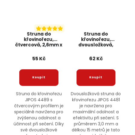
Struna do
Struna do
křovinořezu,
křovinořezu,
čtvercová, 2,6mm x
dvousložková,
15m 4489 JIPOS
3,0mm x 15m 4481
JIPOS
55 Kč
62 Kč
Struna do křovinořezu
Dvousložková struna do
JIPOS 4489 s
křovinořezu JIPOS 4481
čtvercovým profilem je
je navržena pro
speciálně navržena pro
maximální odolnost a
zvýšenou odolnost a
efektivitu při sečení. S
účinnost při sečení. Díky
průměrem 3,0 mm a
své dvousložkové
délkou 15 metrů je tato