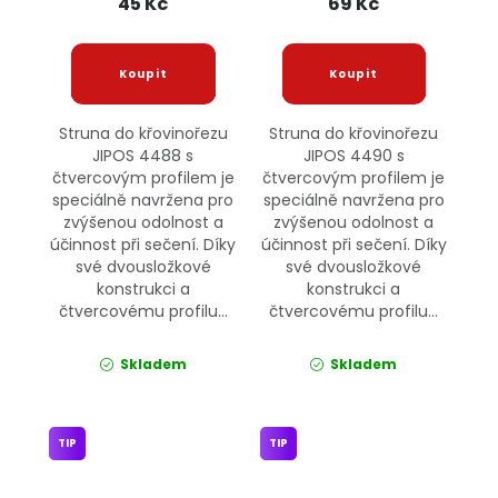
45 Kč
69 Kč
Struna do křovinořezu
Struna do křovinořezu
JIPOS 4488 s
JIPOS 4490 s
čtvercovým profilem je
čtvercovým profilem je
speciálně navržena pro
speciálně navržena pro
zvýšenou odolnost a
zvýšenou odolnost a
účinnost při sečení. Díky
účinnost při sečení. Díky
své dvousložkové
své dvousložkové
konstrukci a
konstrukci a
čtvercovému profilu...
čtvercovému profilu...
Skladem
Skladem
TIP
TIP