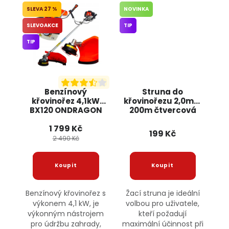
27 %
NOVINKA
SLEVOAKCE
TIP
TIP
Benzínový
Struna do
křovinořez 4,1kW
křovinořezu 2,0mm
BX120 ONDRAGON
200m čtvercová
F406-78 JIPOS
1 799 Kč
199 Kč
2 490 Kč
Benzínový křovinořez s
Žací struna je ideální
výkonem 4,1 kW, je
volbou pro uživatele,
výkonným nástrojem
kteří požadují
pro údržbu zahrady,
maximální účinnost při