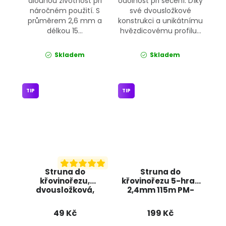
dlouhou životnost při
odolnost při sečení. Díky
náročném použití. S
své dvousložkové
průměrem 2,6 mm a
konstrukci a unikátnímu
délkou 15...
hvězdicovému profilu...
Skladem
Skladem
TIP
TIP
Struna do
Struna do
křovinořezu,
křovinořezu 5-hran
dvousložková,
2,4mm 115m PM-
2,6mm x 15m 4480
ZTN-2,4-115T
JIPOS
POWERMAT
49 Kč
199 Kč