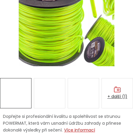
Dětská hřiště
Autodoplňky
Vánoce
Ochranné pomůcky
Fotovoltaika
Výprodej
+ další (1)
Značky
Dopřejte si profesionální kvalitu a spolehlivost se strunou
POWERMAT, která vám usnadní údržbu zahrady a přinese
dokonalé výsledky při sečení.
Více informací