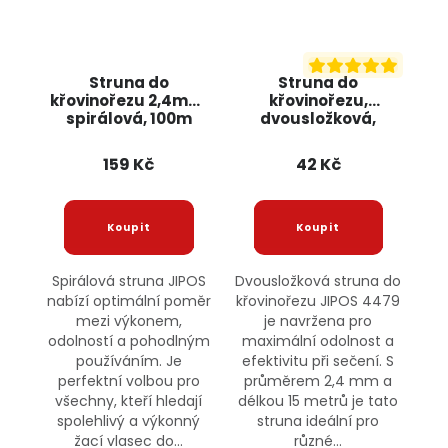
Struna do
Struna do
křovinořezu 2,4mm,
křovinořezu,
spirálová, 100m
dvousložková,
11466 JIPOS
2,4mm x 15m 4479
JIPOS
159 Kč
42 Kč
Spirálová struna JIPOS
Dvousložková struna do
nabízí optimální poměr
křovinořezu JIPOS 4479
mezi výkonem,
je navržena pro
odolností a pohodlným
maximální odolnost a
používáním. Je
efektivitu při sečení. S
perfektní volbou pro
průměrem 2,4 mm a
všechny, kteří hledají
délkou 15 metrů je tato
spolehlivý a výkonný
struna ideální pro
žací vlasec do...
různé...