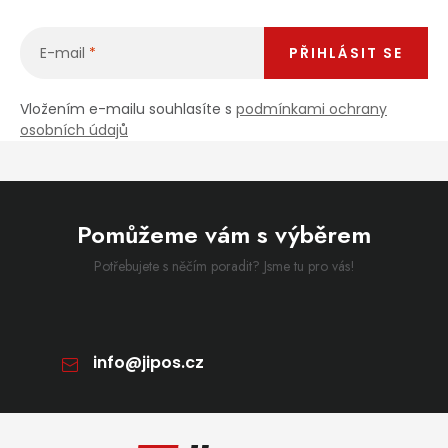
E-mail
PŘIHLÁSIT SE
Vložením e-mailu souhlasíte s
podmínkami ochrany
osobních údajů
Pomůžeme vám s výběrem
Potřebujete s něčím poradit? Jsme tu pro vás!
info
@
jipos.cz
Zápatí