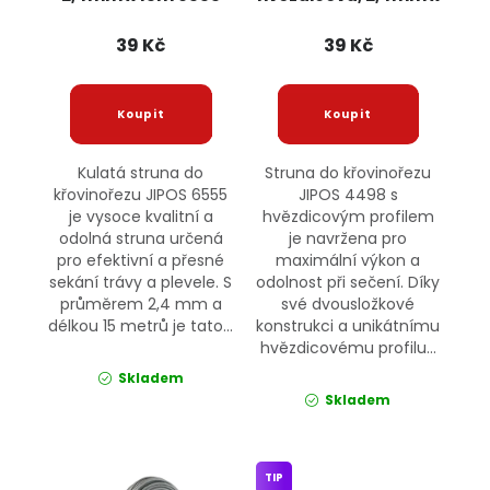
JIPOS
15m 4498 JIPOS
39 Kč
39 Kč
Kulatá struna do
Struna do křovinořezu
křovinořezu JIPOS 6555
JIPOS 4498 s
je vysoce kvalitní a
hvězdicovým profilem
odolná struna určená
je navržena pro
pro efektivní a přesné
maximální výkon a
sekání trávy a plevele. S
odolnost při sečení. Díky
průměrem 2,4 mm a
své dvousložkové
délkou 15 metrů je tato...
konstrukci a unikátnímu
hvězdicovému profilu...
Skladem
Skladem
TIP