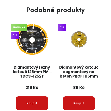
Podobné produkty
NOVINKA
TIP
TIP
Diamantový řezný
Diamantový kotouč
kotouč 125mm PM-
segmentový na
TDCS-1252T
beton PROFI 115mm
POWERMAT
G00250 GEKO
219 Kč
89 Kč