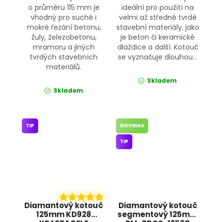
o průměru 115 mm je
ideální pro použití na
vhodný pro suché i
velmi až středně tvrdé
mokré řezání betonu,
stavební materiály, jako
žuly, železobetonu,
je beton či keramické
mramoru a jiných
dlaždice a další. Kotouč
tvrdých stavebních
se vyznačuje dlouhou...
materiálů.
Skladem
Skladem
TIP
NOVINKA
TIP
Diamantový kotouč
Diamantový kotouč
125mm KD928
segmentový 125mm