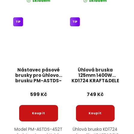
Skladem
Skladem
TIP
TIP
Nástavec pásové
Úhlová bruska
brusky pro úhlovou
125mm 1400W
brusku PM-ASTDS-
KD1724 KRAFT&DELE
452T POWERMAT
599 Kč
749 Kč
Model PM-ASTDS-452T
Úhlová bruska KD1724