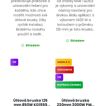
představuje praktické a
od značky KRAFT&DELE
univerzální řešení pro
je výkonný a univerzální
každého, kdo chce
nástroj navržený pro
rozšířit možnosti své
širokou škálu aplikací. S
úhlové brusky. Díky
výkonem 1400 W a
rychlé instalaci,
kotoučem o průměru
širokému rozsahu
125 mm je tato bruska...
použití a sadě...
Skladem
Skladem
TIP
4 %
SLEVOAKCE
TIP
DOPRAVA ZDARMA
Úhlová bruska 125
Úhlová bruska
mm 850W KD1555
230mm 3000W PM-