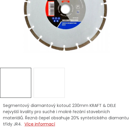
Dětská hřiště
Autodoplňky
Vánoce
Ochranné pomůcky
Fotovoltaika
Výprodej
Značky
Segmentový diamantový kotouč 230mm KRAFT & DELE
nejvyšší kvality pro suché i mokré řezání stavebních
materiálů. Řezná čepel obsahuje 20% syntetického diamantu
třídy JR4.
Více informací