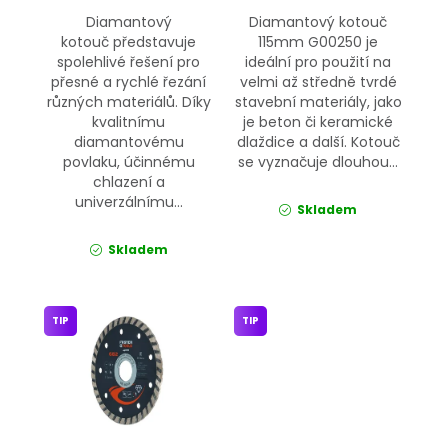
Diamantový
Diamantový kotouč
kotouč představuje
115mm G00250 je
spolehlivé řešení pro
ideální pro použití na
přesné a rychlé řezání
velmi až středně tvrdé
různých materiálů. Díky
stavební materiály, jako
kvalitnímu
je beton či keramické
diamantovému
dlaždice a další. Kotouč
povlaku, účinnému
se vyznačuje dlouhou...
chlazení a
univerzálnímu...
Skladem
Skladem
TIP
TIP