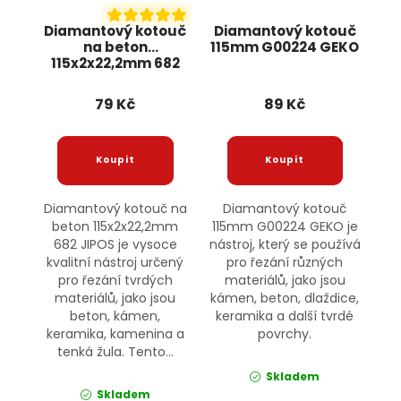
Diamantový kotouč
Diamantový kotouč
na beton
115mm G00224 GEKO
115x2x22,2mm 682
JIPOS
79 Kč
89 Kč
Diamantový kotouč na
Diamantový kotouč
beton 115x2x22,2mm
115mm G00224 GEKO je
682 JIPOS je vysoce
nástroj, který se používá
kvalitní nástroj určený
pro řezání různých
pro řezání tvrdých
materiálů, jako jsou
materiálů, jako jsou
kámen, beton, dlaždice,
beton, kámen,
keramika a další tvrdé
keramika, kamenina a
povrchy.
tenká žula. Tento...
Skladem
Skladem