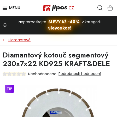
Přejít na obsah
Hled
N
SLEVY AŽ -40 %
Nepromeškejte
v kategorii
Slevoakce!
Slevoakce
Diamantové
Zahrada
Diamantový kotouč segmentový
230x7x22 KD925 KRAFT&DELE
Stavba a dům
Podrobnosti hodnocení
Neohodnoceno
Dílna
TIP
Domácnost