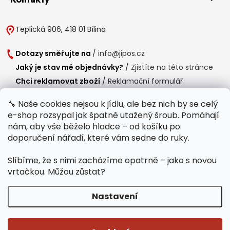
Teplická 906, 418 01 Bílina
Dotazy směřujte na
/
info@jipos.cz
Jaký je stav mé objednávky?
/
Zjistíte na této stránce
Chci reklamovat zboží
/
Reklamační formulář
Chci vrátit zboží do 14 dní
/
Formulář pro vrácení zboží
🔧 Naše cookies nejsou k jídlu, ale bez nich by se celý
e-shop rozsypal jak špatně utažený šroub. Pomáhají
Provozní doba
nám, aby vše běželo hladce – od košíku po
Po-Čt /
8:00 - 15:00
doporučení nářadí, které vám sedne do ruky.
Pá /
7:30 - 14:30
Slíbíme, že s nimi zacházíme opatrně – jako s novou
Polední přestávka /
11:00 - 11:30
vrtačkou. Můžou zůstat?
Nastavení
Copyright 2026
Jipos.cz
. Všechna práva vyhrazena.
Upravit nastavení
cookies