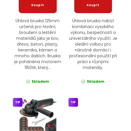
Úhlová bruska 125mm
Úhlová bruska nabízí
určená pro řezání,
kombinaci vysokého
broušení a leštění
výkonu, bezpečnosti a
materiálů jako je kov,
univerzálního využití. Je
dřevo, beton, plasty,
ideální volbou pro
keramika, kámen a
náročné domácí i
mnoho dalších. Bruska
profesionální použití při
je poháněna motorem
práci s různými
1150W, který...
materiály.
Skladem
Skladem
TIP
TIP