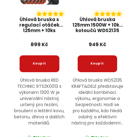
Úhlová bruska s
Úhlová bruska
regulací otáček
125mm 1500W + 10ks
125mm + 10ks
kotoučů WDS2135
kotoučů, 1300W
KRAFT&DELE
RTSZK0013 RED
899 Kč
949 Kč
TECHNIC
Úhlová bruska RED
Úhlová bruska WDS2135
TECHNIC RTSZK0013 s
KRAFT&DELE představuje
výkonem 1300 W je
ideální kombinaci
univerzální nástroj
výkonu, ergonomie a
určený pro řezání,
bezpečnosti. Hodí se
broušení a leštění kovu,
pro každého, kdo hledá
betonu, dřeva a dalších
odolný a efektivní
materiálů.
nástroj pro každodenní...