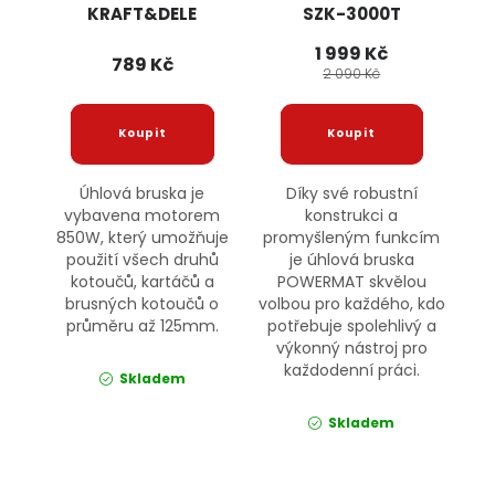
KRAFT&DELE
SZK-3000T
POWERMAT
1 999 Kč
789 Kč
2 090 Kč
Úhlová bruska je
Díky své robustní
vybavena motorem
konstrukci a
850W, který umožňuje
promyšleným funkcím
použití všech druhů
je úhlová bruska
kotoučů, kartáčů a
POWERMAT skvělou
brusných kotoučů o
volbou pro každého, kdo
průměru až 125mm.
potřebuje spolehlivý a
výkonný nástroj pro
každodenní práci.
Skladem
Skladem