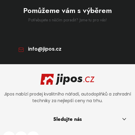
Pomůžeme vám s výběrem
Potřebujete s něčím poradit? Jsme tu pro vás!
info
@
jipos.cz
Zápatí
Jipos nabízí prodej kvalitního nářadí, autodoplňků a zahradní
techniky za nejlepší ceny na trhu.
Sledujte nás