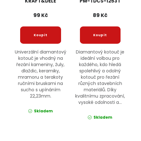
KRAFT&DELE
PM-TDCS-1253T
POWERMAT
99 Kč
89 Kč
Univerzální diamantový
Diamantový kotouč je
kotouč je vhodný na
ideální volbou pro
řezání kameniny, žuly,
každého, kdo hledá
dlaždic, keramiky,
spolehlivý a odolný
mramoru a terakoty
kotouč pro řezání
ručními bruskami na
různých stavebních
sucho s upínáním
materiálů. Díky
22,23mm.
kvalitnímu zpracování,
vysoké odolnosti a...
Skladem
Skladem