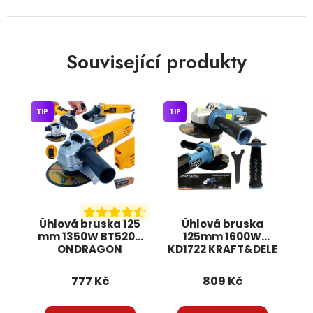
Související produkty
TIP
TIP
Úhlová bruska 125
Úhlová bruska
mm 1350W BT5205
125mm 1600W
ONDRAGON
KD1722 KRAFT&DELE
777 Kč
809 Kč