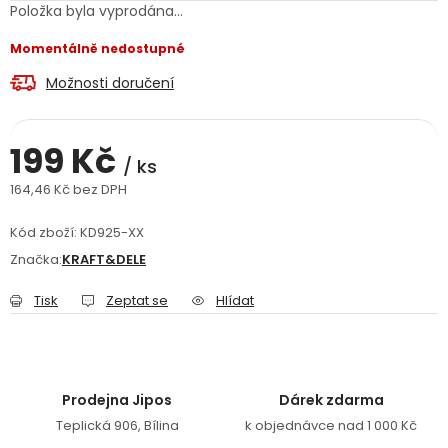
Položka byla vyprodána…
Jaký je aktuální stav mé objednávky?
Momentálně nedostupné
Velkoobchodní spolupráce (B2B)
Prodejna nářadí
Možnosti doručení
Servis nářadí
Hodnocení obchodu
199 Kč
/ ks
Doprava a platba
Váš zákaznický účet
Kontakt
164,46 Kč bez DPH
Měrná cena:
PODPORA
Kód zboží:
KD925-XX
Značka:
KRAFT&DELE
Reklamační formulář
Odstoupení ve lhůtě 14 dní
Tisk
Zeptat se
Hlídat
Obchodní podmínky
Reklamační řád
Podmínky ochrany osobních údajů
Prodejna Jipos
Dárek zdarma
Teplická 906, Bílina
k objednávce nad 1 000 Kč