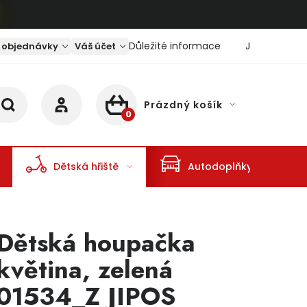
Důležité informace
Jaký je aktu
 objednávky
Váš účet
Prázdný košík
NÁKUPNÍ KOŠÍK
Dětská hřiště
Autodoplňky
Dětská houpačka
květina, zelená
01534_Z JIPOS