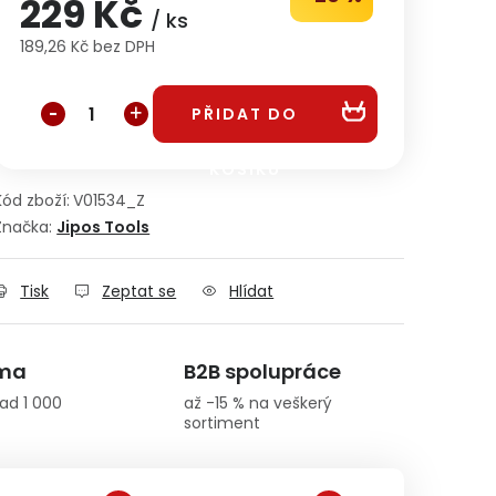
229 Kč
/ ks
189,26 Kč bez DPH
Měrná cena:
PŘIDAT DO
KOŠÍKU
Kód zboží:
V01534_Z
Značka:
Jipos Tools
Tisk
Zeptat se
Hlídat
rma
B2B spolupráce
ad 1 000
až -15 % na veškerý
sortiment