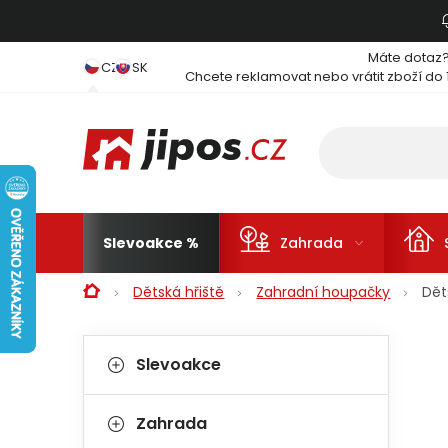
Přejít na obsah
Máte dotaz
CZ
SK
Chcete reklamovat nebo vrátit zboží do 
Slevoakce
Zahrada
Domů
Dětská hřiště
Zahradní houpačky
Dět
Postranní panel
Kategorie
Přeskočit kategorie
Slevoakce
Zahrada