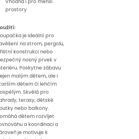
Vhodná i pro menší
prostory
oužití:
oupačka je ideální pro
avěšení na strom, pergolu,
řištní konstrukci nebo
ezpečný nosný prvek v
nteriéru. Poskytne zábavu
ejen malým dětem, ale i
tarším dětem či lehčím
ospělým. Skvělá pro
ahrady, terasy, dětské
outky nebo balkony.
omáhá dětem rozvíjet
ovnováhu a koordinaci a
ároveň je motivuje k