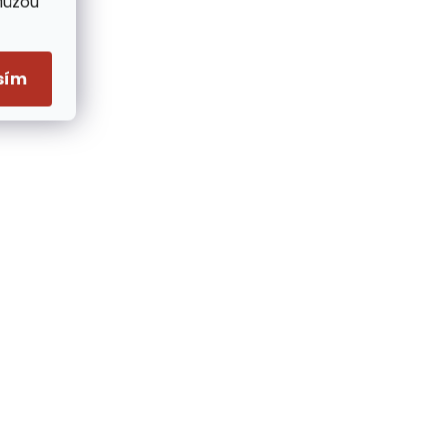
Můžou
sím