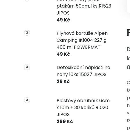
ptákům 50cm, 1ks R1523
JIPOS
49 Kč
Plynová kartuše Alpen
Camping IK1004 227 g
400 ml POWERMAT
49 Kč
k
0
Detoxikační náplasti na
nohy 10ks 15027 JIPOS
29 Kč
O
t
p
Plastový obrubník 6cm
n
x 10m + 30 kolíků R1020
v
JIPOS
t
299 Kč
p