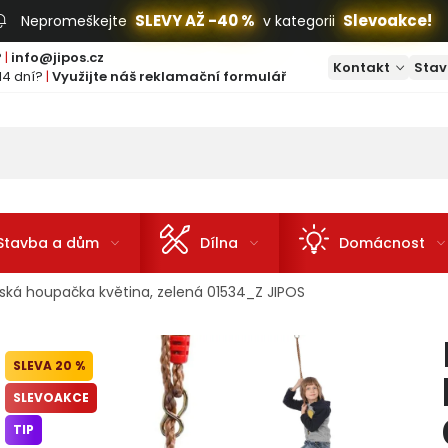
SLEVY AŽ -40 %
Slevoakce!
Nepromeškejte
v kategorii
?
|
info@jipos.cz
Kontakt
Stav
14 dní?
|
Využijte náš reklamační formulář
Stavba a dům
Dílna
Domácnost
ská houpačka květina, zelená 01534_Z JIPOS
20 %
SLEVOAKCE
TIP