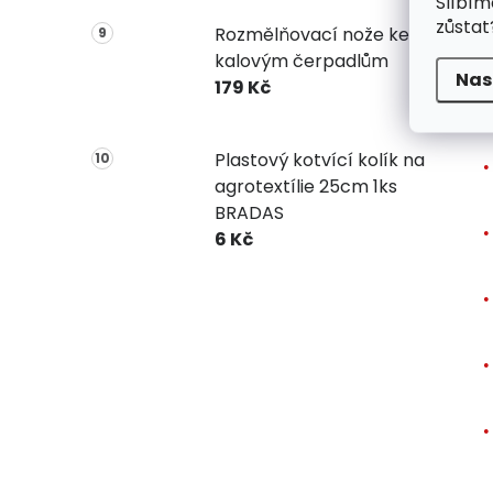
Slíbím
zůstat
Rozmělňovací nože ke
V
kalovým čerpadlům
Nas
179 Kč
Plastový kotvící kolík na
agrotextílie 25cm 1ks
BRADAS
6 Kč