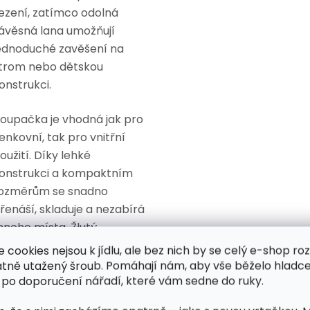
ezení, zatímco odolná
ávěsná lana umožňují
ednoduché zavěšení na
trom nebo dětskou
onstrukci.
oupačka je vhodná jak pro
enkovní, tak pro vnitřní
oužití. Díky lehké
onstrukci a kompaktním
ozměrům se snadno
řenáší, skladuje a nezabírá
noho místa. Žlutý
větinový motiv navíc
e cookies nejsou k jídlu, ale bez nich by se celý e-shop ro
aujme každé dítě a
atně utažený šroub. Pomáhají nám, aby vše běželo hladce
 po doporučení nářadí, které vám sedne do ruky.
romění běžnou zahradu v
ábavné místo.