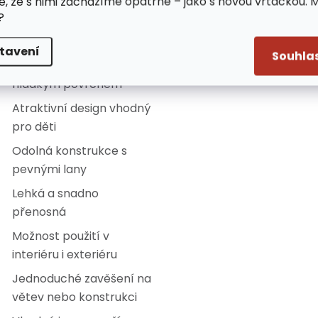
e, že s nimi zacházíme opatrně – jako s novou vrtačkou. 
?
lastnosti:
tavení
Souhla
Sedák ve tvaru květiny s
hladkým povrchem
Atraktivní design vhodný
pro děti
Odolná konstrukce s
pevnými lany
Lehká a snadno
přenosná
Možnost použití v
interiéru i exteriéru
Jednoduché zavěšení na
větev nebo konstrukci