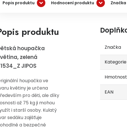
Popis produktu
Hodnocení produktu
Značka 
Popis produktu
Doplňk
Značka
Dětská houpačka
větina, zelená
Kategorie
1534_Z JIPOS
Hmotnost
riginální houpačka ve
varu květiny je určena
EAN
ředevším pro děti, ale díky
osnosti až 75 kg ji mohou
yužít i starší osoby. Kulatý
var sedáku zajišťuje
ohodlné a bezpečné