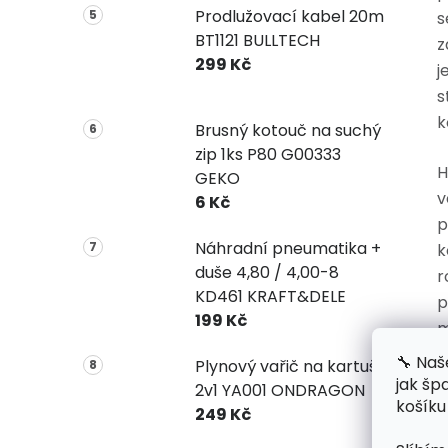
Prodlužovací kabel 20m
s
BT1121 BULLTECH
z
299 Kč
j
s
k
Brusný kotouč na suchý
zip 1ks P80 G00333
H
GEKO
v
6 Kč
p
Náhradní pneumatika +
k
duše 4,80 / 4,00-8
r
KD461 KRAFT&DELE
p
199 Kč
m
k
🔧 Naš
Plynový vařič na kartuše
z
jak šp
2v1 YA001 ONDRAGON
košíku
p
249 Kč
z