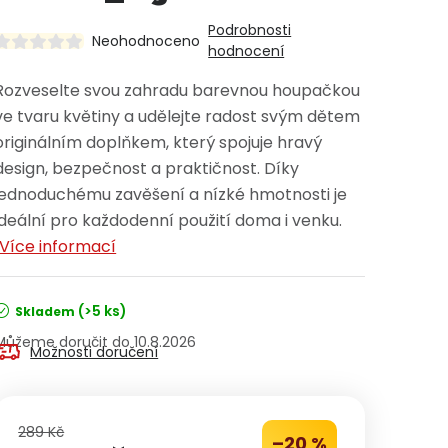
Podrobnosti
Neohodnoceno
hodnocení
Rozveselte svou zahradu barevnou houpačkou
ve tvaru květiny a udělejte radost svým dětem
originálním doplňkem, který spojuje hravý
design, bezpečnost a praktičnost. Díky
jednoduchému zavěšení a nízké hmotnosti je
ideální pro každodenní použití doma i venku.
Více informací
(>5 ks)
Skladem
10.8.2026
Možnosti doručení
289 Kč
–20 %