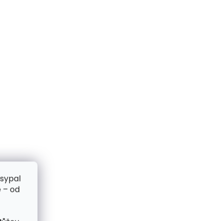
zsypal
 – od