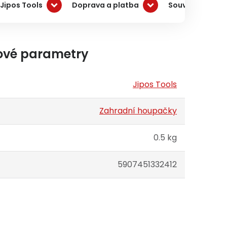
Jipos Tools
Doprava a platba
Související pro
ové parametry
Jipos Tools
Zahradní houpačky
0.5 kg
5907451332412