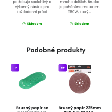
potřebuje spolehlivý a
mnoho dalších. Bruska
výkonný nástroj pro
je poháněna motorem
každodenní práci.
1150W, který...
Skladem
Skladem
Podobné produkty
TIP
TIP
Brusný papír se
Brusný papír 225mm