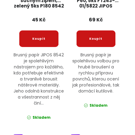
suchým zipem,
P60, 5ks FT243-
zelený 5ks P180 8542
01/5822 JIPOS
JIPOS
45 Kč
69 Kč
Brusný papír JIPOS 8542
Brusný papír je
je spolehlivým
spolehlivou volbou pro
nástrojem pro každého,
hrubé broušení a
kdo potřebuje efektivně
rychlou přípravu
a trvanlivě brousit
povrchů, kterou ocení
nátěrové materiály.
jak profesionálové, tak
Jeho odolná konstrukce
domácí kutilové.
a všestrannost z něj
činí...
Skladem
Skladem