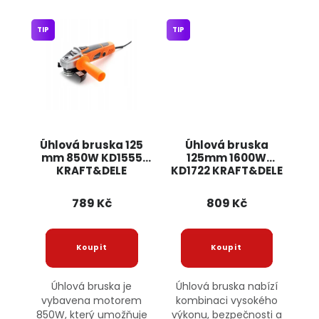
TIP
TIP
Úhlová bruska 125
Úhlová bruska
mm 850W KD1555
125mm 1600W
KRAFT&DELE
KD1722 KRAFT&DELE
789 Kč
809 Kč
Úhlová bruska je
Úhlová bruska nabízí
vybavena motorem
kombinaci vysokého
850W, který umožňuje
výkonu, bezpečnosti a