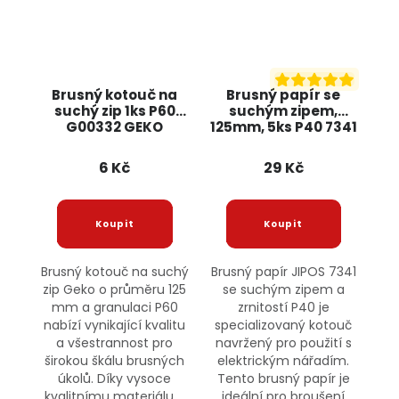
Brusný kotouč na
Brusný papír se
suchý zip 1ks P60
suchým zipem,
G00332 GEKO
125mm, 5ks P40 7341
JIPOS
6 Kč
29 Kč
Brusný kotouč na suchý
Brusný papír JIPOS 7341
zip Geko o průměru 125
se suchým zipem a
mm a granulaci P60
zrnitostí P40 je
nabízí vynikající kvalitu
specializovaný kotouč
a všestrannost pro
navržený pro použití s
širokou škálu brusných
elektrickým nářadím.
úkolů. Díky vysoce
Tento brusný papír je
kvalitnímu materiálu,...
ideální pro broušení