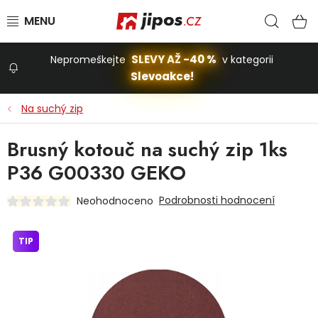
Přejít na obsah
Hled
N
SLEVY AŽ -40 %
Nepromeškejte
v kategorii
Slevoakce!
Slevoakce
Na suchý zip
Zahrada
Brusný kotouč na suchý zip 1ks
P36 G00330 GEKO
Stavba a dům
Podrobnosti hodnocení
Neohodnoceno
Dílna
TIP
Domácnost