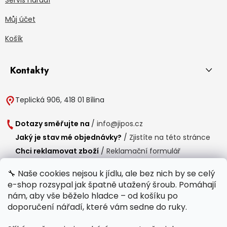
Můj účet
Košík
Kontakty
Teplická 906, 418 01 Bílina
Dotazy směřujte na
/
info@jipos.cz
Jaký je stav mé objednávky?
/
Zjistíte na této stránce
Chci reklamovat zboží
/
Reklamační formulář
Chci vrátit zboží do 14 dní
/
Formulář pro vrácení zboží
🔧 Naše cookies nejsou k jídlu, ale bez nich by se celý
e-shop rozsypal jak špatně utažený šroub. Pomáhají
Provozní doba
nám, aby vše běželo hladce – od košíku po
Po-Čt /
8:00 - 15:00
doporučení nářadí, které vám sedne do ruky.
Pá /
7:30 - 14:30