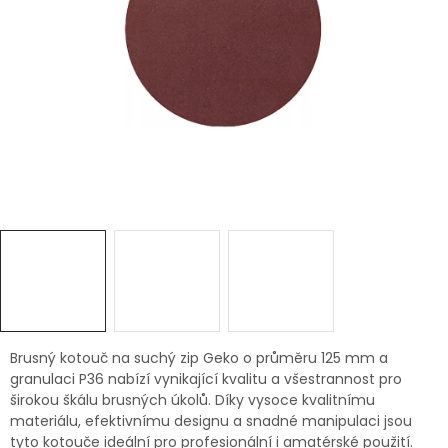
Dětská hřiště
Autodoplňky
Vánoce
Ochranné pomůcky
Fotovoltaika
Výprodej
Značky
Brusný kotouč na suchý zip Geko o průměru 125 mm a
granulaci P36 nabízí vynikající kvalitu a všestrannost pro
širokou škálu brusných úkolů. Díky vysoce kvalitnímu
materiálu, efektivnímu designu a snadné manipulaci jsou
tyto kotouče ideální pro profesionální i amatérské použití.