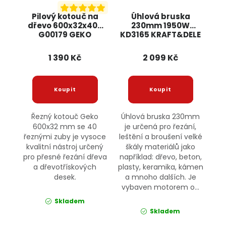
Pilový kotouč na
Úhlová bruska
dřevo 600x32x40T
230mm 1950W
G00179 GEKO
KD3165 KRAFT&DELE
1 390 Kč
2 099 Kč
Řezný kotouč Geko
Úhlová bruska 230mm
600x32 mm se 40
je určená pro řezání,
řeznými zuby je vysoce
leštění a broušení velké
kvalitní nástroj určený
škály materiálů jako
pro přesné řezání dřeva
například: dřevo, beton,
a dřevotřískových
plasty, keramika, kámen
desek.
a mnoho dalších. Je
vybaven motorem o...
Skladem
Skladem