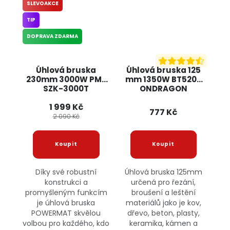
SLEVOAKCE
TIP
DOPRAVA ZDARMA
Úhlová bruska
Úhlová bruska 125
230mm 3000W PM-
mm 1350W BT5205
SZK-3000T
ONDRAGON
POWERMAT
1 999 Kč
777 Kč
2 090 Kč
Díky své robustní
Úhlová bruska 125mm
konstrukci a
určená pro řezání,
promyšleným funkcím
broušení a leštění
je úhlová bruska
materiálů jako je kov,
POWERMAT skvělou
dřevo, beton, plasty,
volbou pro každého, kdo
keramika, kámen a