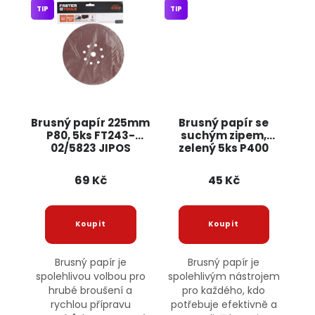
TIP
TIP
Brusný papír 225mm
Brusný papír se
P80, 5ks FT243-
suchým zipem,
02/5823 JIPOS
zelený 5ks P400
FT242-10 JIPOS
69 Kč
45 Kč
Brusný papír je
Brusný papír je
spolehlivou volbou pro
spolehlivým nástrojem
hrubé broušení a
pro každého, kdo
rychlou přípravu
potřebuje efektivně a