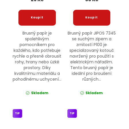
Brusný papír je
Brusný papír JIPOS 7345
spolehlivým
se suchým zipem a
pomocníkem pro
zrnitostí P100 je
každého, kdo potřebuje
specializovaný kotouč
rychle a přesně obrousit
navržený pro použití s
rohy, hrany nebo úzké
elektrickým nářadím.
prostory. Díky
Tento brusný papír je
kvalitnímu materiálu a
ideální pro broušení
pohodlnému uchycení...
různých...
Skladem
Skladem
TIP
TIP