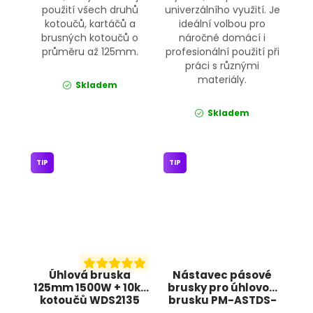
použití všech druhů
univerzálního využití. Je
kotoučů, kartáčů a
ideální volbou pro
brusných kotoučů o
náročné domácí i
průměru až 125mm.
profesionální použití při
práci s různými
materiály.
Skladem
Skladem
TIP
TIP
Úhlová bruska
Nástavec pásové
125mm 1500W + 10ks
brusky pro úhlovou
kotoučů WDS2135
brusku PM-ASTDS-
KRAFT&DELE
452T POWERMAT