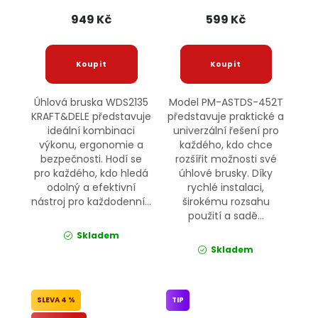
949 Kč
599 Kč
Úhlová bruska WDS2135
Model PM-ASTDS-452T
KRAFT&DELE představuje
představuje praktické a
ideální kombinaci
univerzální řešení pro
výkonu, ergonomie a
každého, kdo chce
bezpečnosti. Hodí se
rozšířit možnosti své
pro každého, kdo hledá
úhlové brusky. Díky
odolný a efektivní
rychlé instalaci,
nástroj pro každodenní...
širokému rozsahu
použití a sadě...
Skladem
Skladem
4 %
TIP