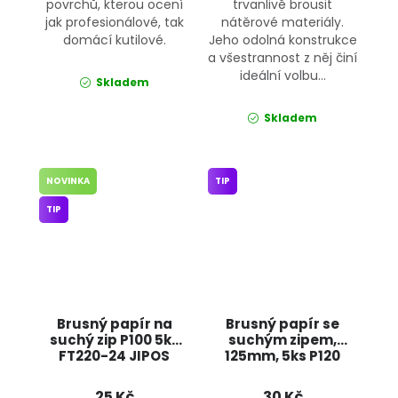
povrchů, kterou ocení
trvanlivě brousit
jak profesionálové, tak
nátěrové materiály.
domácí kutilové.
Jeho odolná konstrukce
a všestrannost z něj činí
ideální volbu...
Skladem
Skladem
NOVINKA
TIP
TIP
Brusný papír na
Brusný papír se
suchý zip P100 5ks
suchým zipem,
FT220-24 JIPOS
125mm, 5ks P120
7345 JIPOS
25 Kč
30 Kč