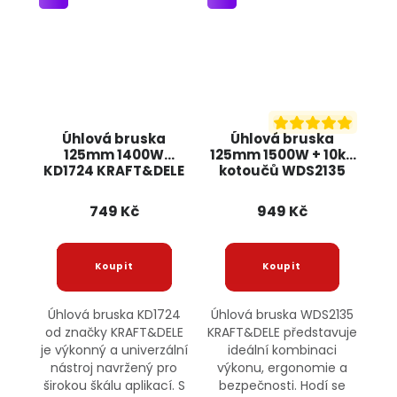
Úhlová bruska
Úhlová bruska
125mm 1400W
125mm 1500W + 10ks
KD1724 KRAFT&DELE
kotoučů WDS2135
KRAFT&DELE
749 Kč
949 Kč
Úhlová bruska KD1724
Úhlová bruska WDS2135
od značky KRAFT&DELE
KRAFT&DELE představuje
je výkonný a univerzální
ideální kombinaci
nástroj navržený pro
výkonu, ergonomie a
širokou škálu aplikací. S
bezpečnosti. Hodí se