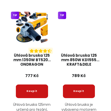
TIP
TIP
Úhlová bruska 125
Úhlová bruska 125
mm 1350W BT5205
mm 850W KD1555
ONDRAGON
KRAFT&DELE
777 Kč
789 Kč
Úhlová bruska 125mm
Úhlová bruska je
určená pro řezání,
vybavena motorem