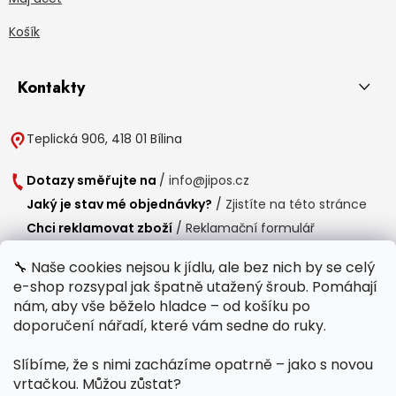
Košík
Kontakty
Teplická 906, 418 01 Bílina
Dotazy směřujte na
/
info@jipos.cz
Jaký je stav mé objednávky?
/
Zjistíte na této stránce
Chci reklamovat zboží
/
Reklamační formulář
Chci vrátit zboží do 14 dní
/
Formulář pro vrácení zboží
🔧 Naše cookies nejsou k jídlu, ale bez nich by se celý
e-shop rozsypal jak špatně utažený šroub. Pomáhají
Provozní doba
nám, aby vše běželo hladce – od košíku po
Po-Čt /
8:00 - 15:00
doporučení nářadí, které vám sedne do ruky.
Pá /
7:30 - 14:30
Slíbíme, že s nimi zacházíme opatrně – jako s novou
Polední přestávka /
11:00 - 11:30
vrtačkou. Můžou zůstat?