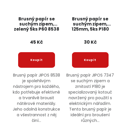
Brusný papír se
Brusný papír se
suchým zipem,
suchým zipem,
zelený 5ks P60 8538
125mm, 5ks P180
JIPOS
7347 JIPOS
45 Kč
30 Kč
Brusný papír JIPOS 8538
Brusný papír JIPOS 7347
je spolehlivým
se suchým zipem a
nástrojem pro každého,
zrnitostí P180 je
kdo potřebuje efektivně
specializovaný kotouč
a trvanlivě brousit
navržený pro použití s
nátěrové materiály.
elektrickým nářadím.
Jeho odolná konstrukce
Tento brusný papír je
a všestrannost z něj
ideální pro broušení
činí...
různých...