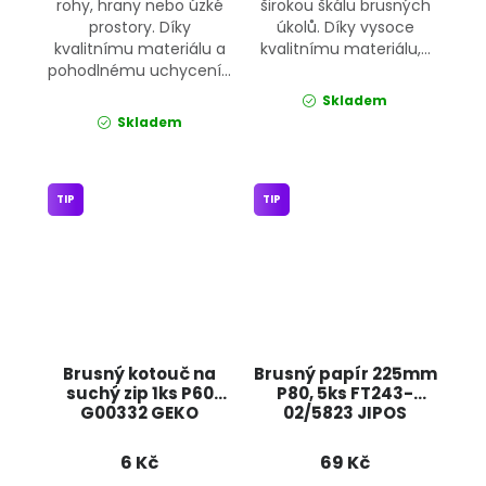
rohy, hrany nebo úzké
širokou škálu brusných
prostory. Díky
úkolů. Díky vysoce
kvalitnímu materiálu a
kvalitnímu materiálu,...
pohodlnému uchycení...
Skladem
Skladem
TIP
TIP
Brusný kotouč na
Brusný papír 225mm
suchý zip 1ks P60
P80, 5ks FT243-
G00332 GEKO
02/5823 JIPOS
6 Kč
69 Kč