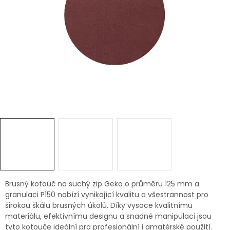
Dětská hřiště
Autodoplňky
Vánoce
Ochranné pomůcky
Fotovoltaika
Výprodej
Značky
Brusný kotouč na suchý zip Geko o průměru 125 mm a
granulaci P150 nabízí vynikající kvalitu a všestrannost pro
širokou škálu brusných úkolů. Díky vysoce kvalitnímu
materiálu, efektivnímu designu a snadné manipulaci jsou
tyto kotouče ideální pro profesionální i amatérské použití.