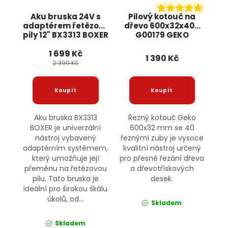
Aku bruska 24V s
Pilový kotouč na
adaptérem řetězové
dřevo 600x32x40T
pily 12" BX3313 BOXER
G00179 GEKO
1 699 Kč
1 390 Kč
2 390 Kč
Aku bruska BX3313
Řezný kotouč Geko
BOXER je univerzální
600x32 mm se 40
nástroj vybavený
řeznými zuby je vysoce
adaptérním systémem,
kvalitní nástroj určený
který umožňuje její
pro přesné řezání dřeva
přeměnu na řetězovou
a dřevotřískových
pilu. Tato bruska je
desek.
ideální pro širokou škálu
úkolů, od...
Skladem
Skladem