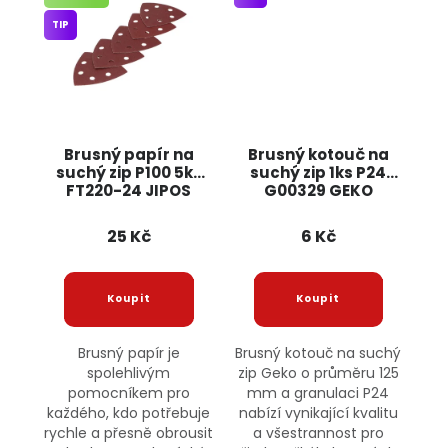
TIP
Brusný papír na
Brusný kotouč na
suchý zip P100 5ks
suchý zip 1ks P24
FT220-24 JIPOS
G00329 GEKO
25 Kč
6 Kč
Brusný papír je
Brusný kotouč na suchý
spolehlivým
zip Geko o průměru 125
pomocníkem pro
mm a granulaci P24
každého, kdo potřebuje
nabízí vynikající kvalitu
rychle a přesně obrousit
a všestrannost pro