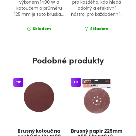
výkonem 1400 W a
pro každého, kdo hledá
kotoučem o průměru
odolný a efektivní
125 mm je tato bruska...
nástroj pro každodenní...
Skladem
Skladem
Podobné produkty
TIP
TIP
Brusný kotouč na
Brusný papír 225mm