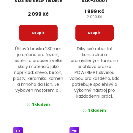
KD3165 KRAFT&DELE
SZK-3000T
POWERMAT
1 999 Kč
2 099 Kč
2 090 Kč
Úhlová bruska 230mm
Díky své robustní
je určená pro řezání,
konstrukci a
leštění a broušení velké
promyšleným funkcím
škály materiálů jako
je úhlová bruska
například: dřevo, beton,
POWERMAT skvělou
plasty, keramika, kámen
volbou pro každého, kdo
a mnoho dalších. Je
potřebuje spolehlivý a
vybaven motorem o...
výkonný nástroj pro
každodenní práci.
Skladem
Skladem
TIP
TIP