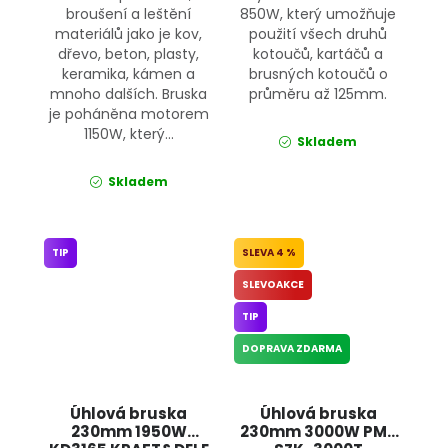
broušení a leštění
850W, který umožňuje
materiálů jako je kov,
použití všech druhů
dřevo, beton, plasty,
kotoučů, kartáčů a
keramika, kámen a
brusných kotoučů o
mnoho dalších. Bruska
průměru až 125mm.
je poháněna motorem
1150W, který...
Skladem
Skladem
TIP
4 %
SLEVOAKCE
TIP
DOPRAVA ZDARMA
Úhlová bruska
Úhlová bruska
230mm 1950W
230mm 3000W PM-