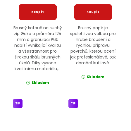
Brusný kotouč na suchý
Brusný papír je
zip Geko o průměru 125
spolehlivou volbou pro
mm a granulaci P60
hrubé broušení a
nabízí vynikající kvalitu
rychlou přípravu
a všestrannost pro
povrchů, kterou ocení
širokou škálu brusných
jak profesionálové, tak
úkolů. Díky vysoce
domácí kutilové.
kvalitnímu materiálu,...
Skladem
Skladem
TIP
TIP