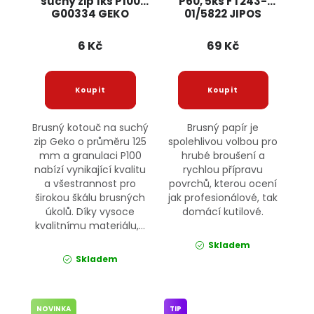
suchý zip 1ks P100
P60, 5ks FT243-
G00334 GEKO
01/5822 JIPOS
6 Kč
69 Kč
Brusný kotouč na suchý
Brusný papír je
zip Geko o průměru 125
spolehlivou volbou pro
mm a granulaci P100
hrubé broušení a
nabízí vynikající kvalitu
rychlou přípravu
a všestrannost pro
povrchů, kterou ocení
širokou škálu brusných
jak profesionálové, tak
úkolů. Díky vysoce
domácí kutilové.
kvalitnímu materiálu,...
Skladem
Skladem
NOVINKA
TIP