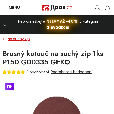
Přejít na obsah
Hled
N
SLEVY AŽ -40 %
Nepromeškejte
v kategorii
Slevoakce!
Slevoakce
Na suchý zip
Zahrada
Brusný kotouč na suchý zip 1ks
P150 G00335 GEKO
Stavba a dům
Podrobnosti hodnocení
1 hodnocení
Dílna
TIP
Domácnost