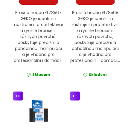
Brusná houba G78567
Brusná houba G78568
GEKO je ideálním
GEKO je ideálním
nástrojem pro efektivní
nástrojem pro efektivní
a rychlé broušení
a rychlé broušení
různých povrchů,
různých povrchů,
poskytuje precizní a
poskytuje precizní a
pohodlnou manipulaci
pohodlnou manipulaci
a je vhodná pro
a je vhodná pro
profesionální i domácí...
profesionální i domácí...
Skladem
Skladem
TIP
TIP