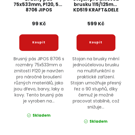
75x533mm, P120, 5ks
brusku 115/125mm
8706 JIPOS
KD519 KRAFT&DELE
99 Kč
599 Kč
Brusný pás JIPOS 8706 s
Stojan na brusky mění
rozměry 75x533mm a
jednoúčelovou brusku
zrnitostí P120 je navržen
na multifunkční a
pro náročné broušení
praktické zařízení.
různých materiálů, jako
Stojan umožňuje přesný
jsou dřevo, barvy, laky a
řez o 90 stupňů, díky
kovy. Tento brusný pás
čemuž je možné
je vyroben na...
pracovat stabilně, což
snižuje...
Skladem
Skladem