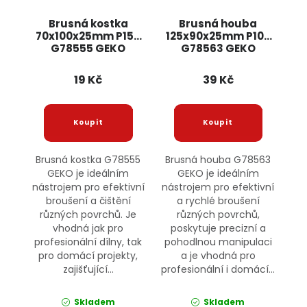
Brusná kostka
Brusná houba
70x100x25mm P150
125x90x25mm P100
G78555 GEKO
G78563 GEKO
19 Kč
39 Kč
Brusná kostka G78555
Brusná houba G78563
GEKO je ideálním
GEKO je ideálním
nástrojem pro efektivní
nástrojem pro efektivní
broušení a čištění
a rychlé broušení
různých povrchů. Je
různých povrchů,
vhodná jak pro
poskytuje precizní a
profesionální dílny, tak
pohodlnou manipulaci
pro domácí projekty,
a je vhodná pro
zajišťující...
profesionální i domácí...
Skladem
Skladem