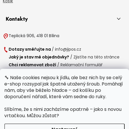
Košík
Kontakty
Teplická 906, 418 01 Bílina
Dotazy směřujte na
/
info@jipos.cz
Jaký je stav mé objednávky?
/
Zjistíte na této stránce
Chci reklamovat zboží
/
Reklamační formulář
Chci vrátit zboží do 14 dní
/
Formulář pro vrácení zboží
🔧 Naše cookies nejsou k jídlu, ale bez nich by se celý
e-shop rozsypal jak špatně utažený šroub. Pomáhají
Provozní doba
nám, aby vše běželo hladce – od košíku po
Po-Čt /
8:00 - 15:00
doporučení nářadí, které vám sedne do ruky.
Pá /
7:30 - 14:30
Slíbíme, že s nimi zacházíme opatrně – jako s novou
Polední přestávka /
11:00 - 11:30
vrtačkou. Můžou zůstat?