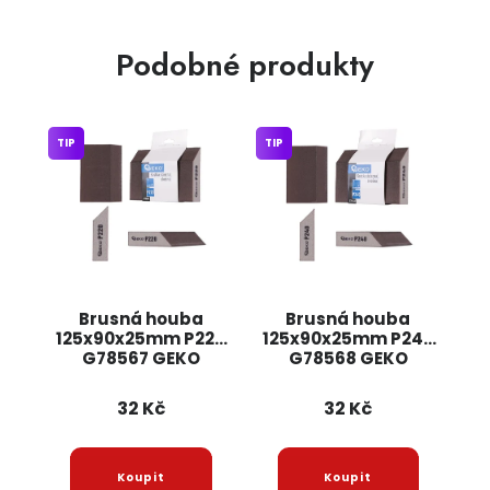
Podobné produkty
TIP
TIP
Brusná houba
Brusná houba
125x90x25mm P220
125x90x25mm P240
G78567 GEKO
G78568 GEKO
32 Kč
32 Kč