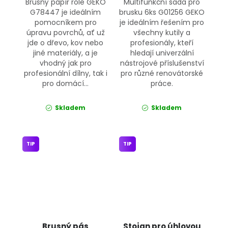
Brusný papír role GEKO
Multifunkční sada pro
G78447 je ideálním
brusku 6ks G01256 GEKO
pomocníkem pro
je ideálním řešením pro
úpravu povrchů, ať už
všechny kutily a
jde o dřevo, kov nebo
profesionály, kteří
jiné materiály, a je
hledají univerzální
vhodný jak pro
nástrojové příslušenství
profesionální dílny, tak i
pro různé renovátorské
pro domácí...
práce.
Skladem
Skladem
TIP
TIP
Brusný pás
Stojan pro úhlovou