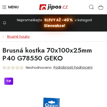
Přejít na obsah
Hled
N
SLEVY AŽ -40 %
Nepromeškejte
v kategorii
Slevoakce!
Slevoakce
Brusné houby
Zahrada
Brusná kostka 70x100x25mm
P40 G78550 GEKO
Stavba a dům
Podrobnosti hodnocení
Neohodnoceno
Dílna
TIP
Domácnost