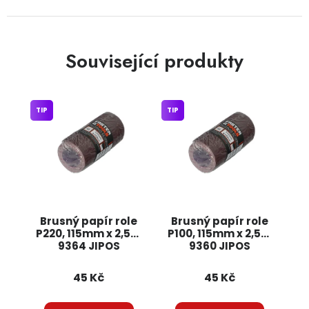
Související produkty
TIP
TIP
Brusný papír role
Brusný papír role
P220, 115mm x 2,5m
P100, 115mm x 2,5m
9364 JIPOS
9360 JIPOS
45 Kč
45 Kč