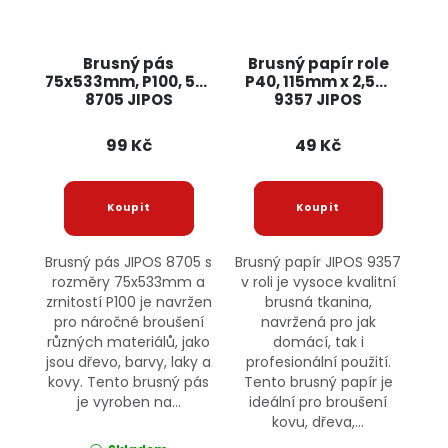
Brusný pás
Brusný papír role
75x533mm, P100, 5ks
P40, 115mm x 2,5m
8705 JIPOS
9357 JIPOS
99 Kč
49 Kč
Brusný pás JIPOS 8705 s
Brusný papír JIPOS 9357
rozměry 75x533mm a
v roli je vysoce kvalitní
zrnitostí P100 je navržen
brusná tkanina,
pro náročné broušení
navržená pro jak
různých materiálů, jako
domácí, tak i
jsou dřevo, barvy, laky a
profesionální použití.
kovy. Tento brusný pás
Tento brusný papír je
je vyroben na...
ideální pro broušení
kovu, dřeva,...