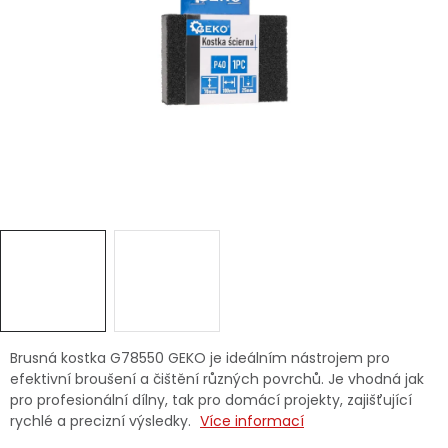
Dětská hřiště
Autodoplňky
Vánoce
Ochranné pomůcky
Fotovoltaika
Výprodej
Značky
Brusná kostka G78550 GEKO je ideálním nástrojem pro
efektivní broušení a čištění různých povrchů. Je vhodná jak
pro profesionální dílny, tak pro domácí projekty, zajišťující
rychlé a precizní výsledky.
Více informací