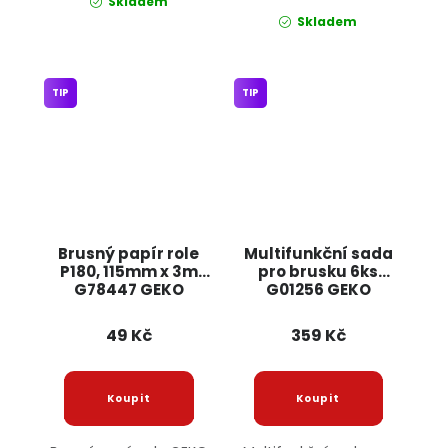
Skladem
Skladem
TIP
TIP
Brusný papír role
Multifunkční sada
P180, 115mm x 3m
pro brusku 6ks
G78447 GEKO
G01256 GEKO
49 Kč
359 Kč