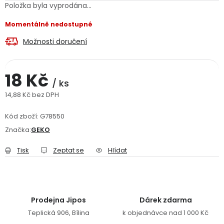
Položka byla vyprodána…
Jaký je aktuální stav mé objednávky?
Momentálně nedostupné
Velkoobchodní spolupráce (B2B)
Prodejna nářadí
Možnosti doručení
Servis nářadí
Hodnocení obchodu
18 Kč
/ ks
Doprava a platba
Váš zákaznický účet
Kontakt
14,88 Kč bez DPH
Měrná cena:
PODPORA
Kód zboží:
G78550
Značka:
GEKO
Reklamační formulář
Odstoupení ve lhůtě 14 dní
Tisk
Zeptat se
Hlídat
Obchodní podmínky
Reklamační řád
Podmínky ochrany osobních údajů
Prodejna Jipos
Dárek zdarma
Teplická 906, Bílina
k objednávce nad 1 000 Kč