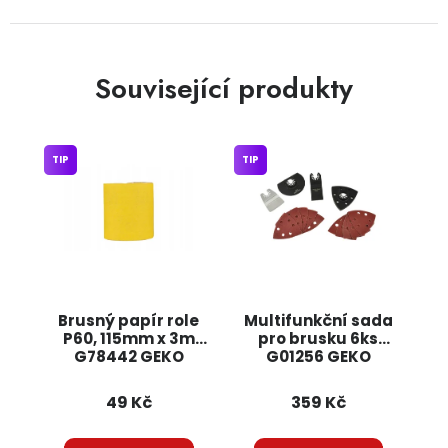
Související produkty
TIP
TIP
Brusný papír role
Multifunkční sada
P60, 115mm x 3m
pro brusku 6ks
G78442 GEKO
G01256 GEKO
49 Kč
359 Kč