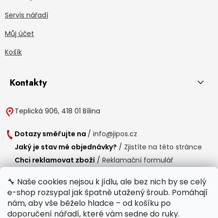
Servis nářadí
Můj účet
Košík
Kontakty
Teplická 906, 418 01 Bílina
Dotazy směřujte na
/
info@jipos.cz
Jaký je stav mé objednávky?
/
Zjistíte na této stránce
Chci reklamovat zboží
/
Reklamační formulář
Chci vrátit zboží do 14 dní
/
Formulář pro vrácení zboží
🔧 Naše cookies nejsou k jídlu, ale bez nich by se celý
e-shop rozsypal jak špatně utažený šroub. Pomáhají
Provozní doba
nám, aby vše běželo hladce – od košíku po
Po-Čt /
8:00 - 15:00
doporučení nářadí, které vám sedne do ruky.