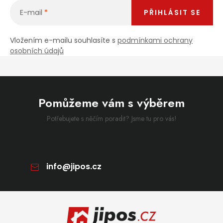
E-mail
PŘIHLÁSIT SE
Vložením e-mailu souhlasíte s
podmínkami ochrany
osobních údajů
Pomůžeme vám s výběrem
Potřebujete s něčím poradit? Jsme tu pro vás!
info
@
jipos.cz
Zápatí