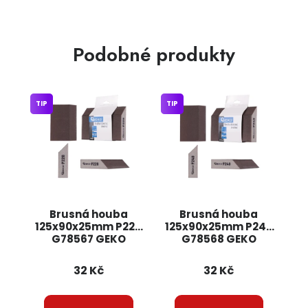
Podobné produkty
TIP
TIP
Brusná houba
Brusná houba
125x90x25mm P220
125x90x25mm P240
G78567 GEKO
G78568 GEKO
32 Kč
32 Kč