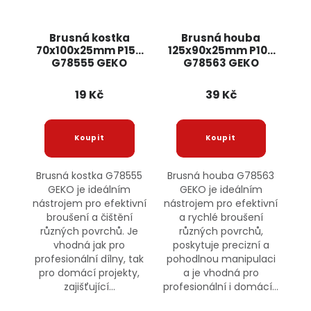
Brusná kostka
Brusná houba
70x100x25mm P150
125x90x25mm P100
G78555 GEKO
G78563 GEKO
19 Kč
39 Kč
Brusná kostka G78555
Brusná houba G78563
GEKO je ideálním
GEKO je ideálním
nástrojem pro efektivní
nástrojem pro efektivní
broušení a čištění
a rychlé broušení
různých povrchů. Je
různých povrchů,
vhodná jak pro
poskytuje precizní a
profesionální dílny, tak
pohodlnou manipulaci
pro domácí projekty,
a je vhodná pro
zajišťující...
profesionální i domácí...