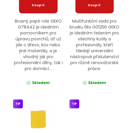
Brusný papír role GEKO
Multifunkční sada pro
G78442 je ideálním
brusku 6ks G01256 GEKO
pomocníkem pro
je ideálním řešením pro
úpravu povrchů, ať už
všechny kutily a
jde o dřevo, kov nebo
profesionály, kteří
jiné materiály, a je
hledají univerzální
vhodný jak pro
nástrojové příslušenství
profesionální dílny, tak i
pro různé renovátorské
pro domácí...
práce.
Skladem
Skladem
TIP
TIP