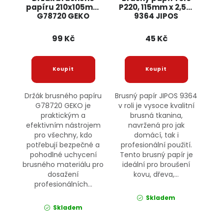
papíru 210x105mm
P220, 115mm x 2,5m
G78720 GEKO
9364 JIPOS
99 Kč
45 Kč
Držák brusného papíru
Brusný papír JIPOS 9364
G78720 GEKO je
v roli je vysoce kvalitní
praktickým a
brusná tkanina,
efektivním nástrojem
navržená pro jak
pro všechny, kdo
domácí, tak i
potřebují bezpečné a
profesionální použití.
pohodlné uchycení
Tento brusný papír je
brusného materiálu pro
ideální pro broušení
dosažení
kovu, dřeva,...
profesionálních...
Skladem
Skladem