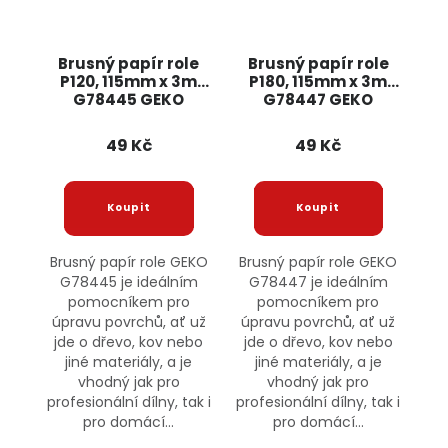
Brusný papír role
Brusný papír role
P120, 115mm x 3m
P180, 115mm x 3m
G78445 GEKO
G78447 GEKO
49 Kč
49 Kč
Brusný papír role GEKO
Brusný papír role GEKO
G78445 je ideálním
G78447 je ideálním
pomocníkem pro
pomocníkem pro
úpravu povrchů, ať už
úpravu povrchů, ať už
jde o dřevo, kov nebo
jde o dřevo, kov nebo
jiné materiály, a je
jiné materiály, a je
vhodný jak pro
vhodný jak pro
profesionální dílny, tak i
profesionální dílny, tak i
pro domácí...
pro domácí...