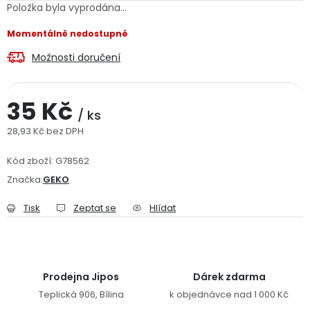
Položka byla vyprodána…
Jaký je aktuální stav mé objednávky?
Momentálně nedostupné
Velkoobchodní spolupráce (B2B)
Prodejna nářadí
Možnosti doručení
Servis nářadí
Hodnocení obchodu
35 Kč
/ ks
Doprava a platba
Váš zákaznický účet
Kontakt
28,93 Kč bez DPH
Měrná cena:
PODPORA
Kód zboží:
G78562
Značka:
GEKO
Reklamační formulář
Odstoupení ve lhůtě 14 dní
Tisk
Zeptat se
Hlídat
Obchodní podmínky
Reklamační řád
Podmínky ochrany osobních údajů
Prodejna Jipos
Dárek zdarma
Teplická 906, Bílina
k objednávce nad 1 000 Kč