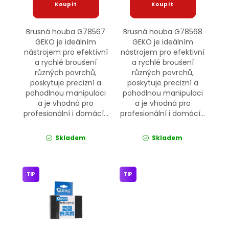
Brusná houba G78567
Brusná houba G78568
GEKO je ideálním
GEKO je ideálním
nástrojem pro efektivní
nástrojem pro efektivní
a rychlé broušení
a rychlé broušení
různých povrchů,
různých povrchů,
poskytuje precizní a
poskytuje precizní a
pohodlnou manipulaci
pohodlnou manipulaci
a je vhodná pro
a je vhodná pro
profesionální i domácí...
profesionální i domácí...
Skladem
Skladem
TIP
TIP