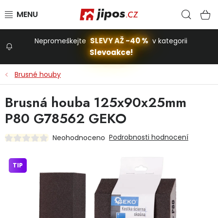
Přejít na obsah
Hled
N
SLEVY AŽ -40 %
Nepromeškejte
v kategorii
Slevoakce!
Slevoakce
Brusné houby
Zahrada
Brusná houba 125x90x25mm
P80 G78562 GEKO
Stavba a dům
Podrobnosti hodnocení
Neohodnoceno
Dílna
TIP
Domácnost