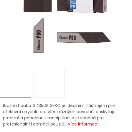
Dětská hřiště
Autodoplňky
Vánoce
Ochranné pomůcky
Fotovoltaika
Výprodej
Značky
Brusná houba G78562 GEKO je ideálním nástrojem pro
efektivní a rychlé broušení různých povrchů, poskytuje
precizní a pohodlnou manipulaci a je vhodná pro
profesionální i domácí použití.
Více informací