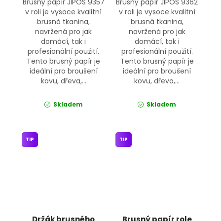
Brusný papír JIPOS 9357
Brusný papír JIPOS 9362
v roli je vysoce kvalitní
v roli je vysoce kvalitní
brusná tkanina,
brusná tkanina,
navržená pro jak
navržená pro jak
domácí, tak i
domácí, tak i
profesionální použití.
profesionální použití.
Tento brusný papír je
Tento brusný papír je
ideální pro broušení
ideální pro broušení
kovu, dřeva,...
kovu, dřeva,...
Skladem
Skladem
TIP
TIP
Držák brusného
Brusný papír role